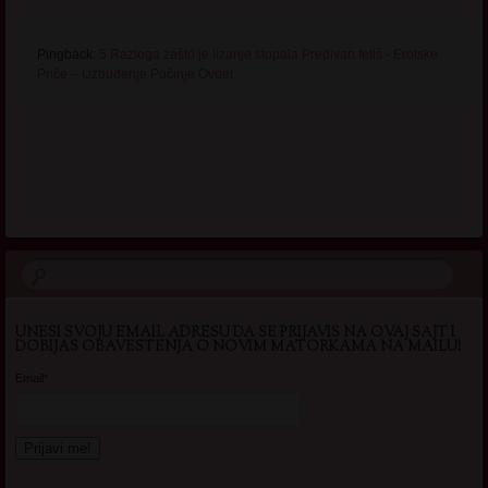
Pingback:
5 Razloga zašto je lizanje stopala Predivan fetiš - Erotske
Priče – Uzbuđenje Počinje Ovde!
.
UNESI SVOJU EMAIL ADRESU DA SE PRIJAVIS NA OVAJ SAJT I
DOBIJAS OBAVESTENJA O NOVIM MATORKAMA NA MAILU!
Email*