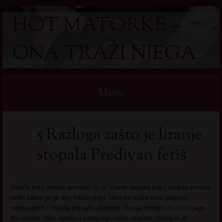
HOT MATORKE –
ONA TRAŽI NJEGA
Menu
Skip
5 Razloga zašto je lizanje
to
content
stopala Predivan fetiš
Možda ćete odmah pomisliti da je lizanje stopala kao i sisanje prstića
veliki taboo jer je deo fetiša nogu. Iako se može činiti potpuno
nepristojnim i možda pomalo odbojnim, ovo je mnogo
ukusnije
nego
što mislite. Iako spada u kategoriju fetiša stopala, dovoljno je