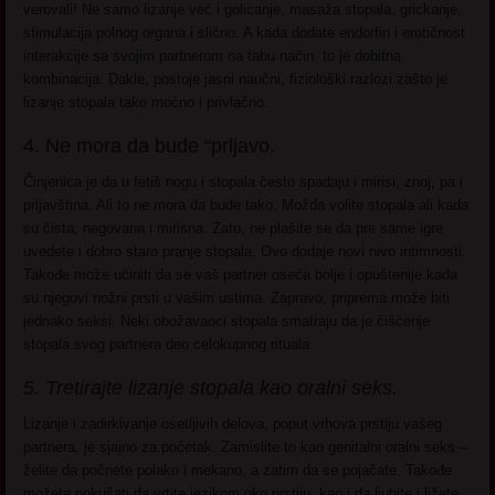
verovali! Ne samo lizanje već i golicanje, masaža stopala, grickanje,
stimulacija polnog organa i slično. A kada dodate endorfin i erotičnost
interakcije sa svojim partnerom na tabu način, to je dobitna
kombinacija. Dakle, postoje jasni naučni, fiziološki razlozi zašto je
lizanje stopala tako moćno i privlačno.
4. Ne mora da bude “prljavo.
Činjenica je da u fetiš nogu i stopala često spadaju i mirisi, znoj, pa i
prljavština. Ali to ne mora da bude tako. Možda volite stopala ali kada
su čista, negovana i mirisna. Zato, ne plašite se da pre same igre
uvedete i dobro staro pranje stopala. Ovo dodaje novi nivo intimnosti.
Takođe može učiniti da se vaš partner oseća bolje i opuštenije kada
su njegovi nožni prsti u vašim ustima. Zapravo, priprema može biti
jednako seksi. Neki obožavaoci stopala smatraju da je čišćenje
stopala svog partnera deo celokupnog rituala.
5. Tretirajte lizanje stopala kao oralni seks.
Lizanje i zadirkivanje osetljivih delova, poput vrhova prstiju vašeg
partnera, je sjajno za početak. Zamislite to kao genitalni oralni seks –
želite da počnete polako i mekano, a zatim da se pojačate. Takođe
možete pokušati da vrtite jezikom oko prstiju, kao i da ljubite i ližete