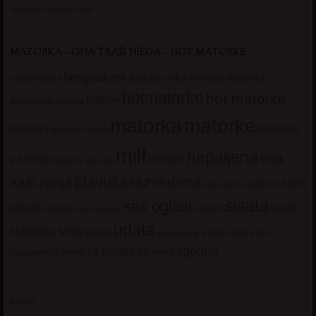
Jelisava, zena bez stida
MATORKA – ONA TRAŽI NJEGA – HOT MATORKE
beogradjanka
crnka
domacica
beograd
baka
bucka
diskretna
hotmatorke
hot matorke
hotline
guzata
dopisivanje
matorke
matorka
iskusna
matorke
licni oglasi
lepa
milf
napaljena
ona
milfare
za seks
matorke za sex
plavuša
razvedena
trazi njega
seks
seksi adresar
seksi
sisata
sex oglasi
oglasi
sisate
sekssms
sexsms
sex matorke
udata
sms
slobodna
starija
velike sise
vruci
upoznavanje
zgodna
za mladje
za seks
razgovori
za mlade
Kontakt