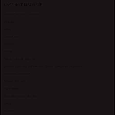
NAŠE HOT MATORKE
Gospodje za sex – Ljubimka
Vickasta
Selma
Lagana Vixy
Manuela
Nadina
Briana, cuckold bracni par
Umetnost gledanja: milf matorke i Erotski voajerizam za parove
Usamljena Dlakavica
Persida, fetis sms
Razvratnica
Zena dobre duse, Marcika
Zverka
Transica