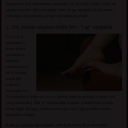
popularno i kao samostalan seksualni čin sa kojim svako može da
eksperimentiše. Ako ste ikada želeli da ga isprobate ili ste samo
radoznali, evo nekoliko stvari koje treba da znate.
1. Da, lizanje stopala može biti i “Lajt“ varijanta.
Ovaj čin je
popularan u
svetu kinka
(posebno u
femdom
zajednicama),
ali to takođe
može biti
softcore
seksualni čin.
To proističe iz želje da
partneri
prosto žele da uživaju u celom telu
svog ljubavnika. Dok je “obožavanje stopala“ u klasičnom smislu
korak dalje od toga, podrazumeva igru moći gde je jedna osoba
podređena drugoj.
Kada je u pitanju igra stopala, neki ljudi misle da je ovo vrsta