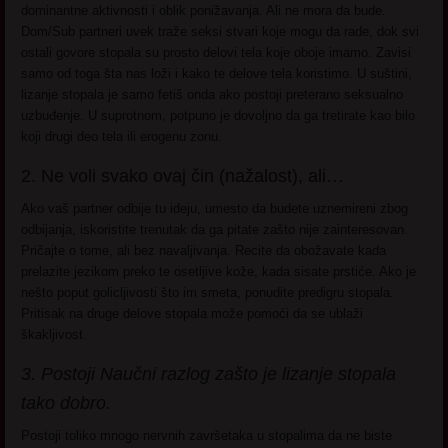
dominantne aktivnosti i oblik ponižavanja. Ali ne mora da bude.
Dom/Sub partneri uvek traže seksi stvari koje mogu da rade, dok svi
ostali govore stopala su prosto delovi tela koje oboje imamo. Zavisi
samo od toga šta nas loži i kako te delove tela koristimo. U suštini,
lizanje stopala je samo fetiš onda ako postoji preterano seksualno
uzbuđenje. U suprotnom, potpuno je dovoljno da ga tretirate kao bilo
koji drugi deo tela ili erogenu zonu.
2. Ne voli svako ovaj čin (nažalost), ali…
Ako vaš partner odbije tu ideju, umesto da budete uznemireni zbog
odbijanja, iskoristite trenutak da ga pitate zašto nije zainteresovan.
Pričajte o tome, ali bez navaljivanja. Recite da obožavate kada
prelazite jezikom preko te osetljive kože, kada sisate prstiće. Ako je
nešto poput golicljivosti što im smeta, ponudite predigru stopala.
Pritisak na druge delove stopala može pomoći da se ublaži
škakljivost.
3. Postoji Naučni razlog zašto je lizanje stopala
tako dobro.
Postoji toliko mnogo nervnih završetaka u stopalima da ne biste