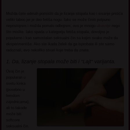
Možda ćete odmah pomisliti da je lizanje stopala kao i sisanje prstića
veliki taboo jer je deo fetiša nogu. Iako se može činiti potpuno
nepristojnim i možda pomalo odbojnim, ovo je mnogo
ukusnije
nego
što mislite. Iako spada u kategoriju fetiša stopala, dovoljno je
popularno i kao samostalan seksualni čin sa kojim svako može da
eksperimentiše. Ako ste ikada želeli da ga isprobate ili ste samo
radoznali, evo nekoliko stvari koje treba da znate.
1. Da, lizanje stopala može biti i “Lajt“ varijanta.
Ovaj čin je
popularan u
svetu kinka
(posebno u
femdom
zajednicama),
ali to takođe
može biti
softcore
seksualni čin.