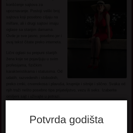
korišćenje sajtova za
upoznavanje. Postoji veliki broj
sajtova koji posebno ciljaju na
milfare, ali i drugi sajtovi imaju
oglase sa starijim damama.
Ovde je sve jasno, posebno jer i
ovaj tekst čitate preko interneta.
Lični oglasi su prepuni starijih
žena koje se pojavljuju u svim
profesijama, fizičkim
karakteristikama i statusima. Od
udatih, razvedenih i slobodnih,
preko crnki, crvenokosa i plavuša, krupnije i sitnije i slično. Svaka od
njih traži nešto posebno tipa prijateljstvo, vezu ili seks. Izaberite
omiljeni sajt i uživajte u potrazi.
2. Koristite forume i druge sajtove koji Nisu za
Potvrda godišta
upoznavanje.
I dalje smo na internetu jer još jedan odličan način da pronađete lepe
matorke je da koristite forume. Ovi sajtovi su odlični za pronalaženje