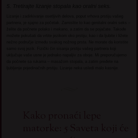
5. Tretirajte lizanje stopala kao oralni seks.
Lizanje i zadirkivanje osetljivih delova, poput vrhova prstiju vašeg
partnera, je sjajno za početak. Zamislite to kao genitalni oralni seks –
želite da počnete polako i mekano, a zatim da se pojačate. Takođe
možete pokušati da vrtite jezikom oko prstiju, kao i da ljubite i ližete
nežno područje između svakog nožnog prsta. Ne morate da koristite
samo svoj jezik. Fizički čin sisanja prstiju vašeg partnera koji
uključuje vaše usne je jednako napaljiv za oboje. Mi preporučujemo
da počnete sa rukama – masažom stopala, a zatim pređete na
ljubljenje pojedinačnih prstiju. Lizanje neka usledi malo kasnije.
Kako pronaći lepe
matorke: 5 Saveta koji će