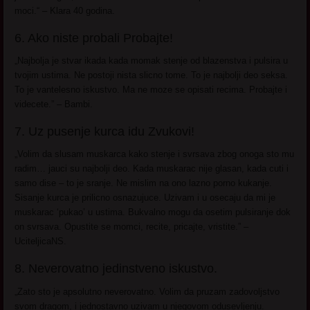
moci.“ – Klara 40 godina.
6. Ako niste probali Probajte!
„Najbolja je stvar ikada kada momak stenje od blazenstva i pulsira u
tvojim ustima. Ne postoji nista slicno tome. To je najbolji deo seksa.
To je vantelesno iskustvo. Ma ne moze se opisati recima. Probajte i
videcete.” – Bambi.
7. Uz pusenje kurca idu Zvukovi!
„Volim da slusam muskarca kako stenje i svrsava zbog onoga sto mu
radim… jauci su najbolji deo. Kada muskarac nije glasan, kada cuti i
samo dise – to je sranje. Ne mislim na ono lazno porno kukanje.
Sisanje kurca je prilicno osnazujuce. Uzivam i u osecaju da mi je
muskarac ‘pukao’ u ustima. Bukvalno mogu da osetim pulsiranje dok
on svrsava. Opustite se momci, recite, pricajte, vristite.” –
UciteljicaNS.
8. Neverovatno jedinstveno iskustvo.
„Zato sto je apsolutno neverovatno. Volim da pruzam zadovoljstvo
svom dragom, i jednostavno uzivam u njegovom odusevljenju.