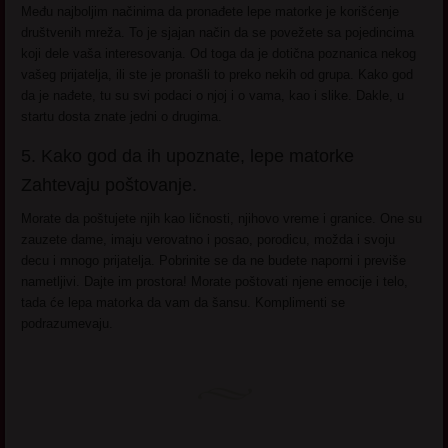
Među najboljim načinima da pronađete lepe matorke je korišćenje
društvenih mreža. To je sjajan način da se povežete sa pojedincima
koji dele vaša interesovanja. Od toga da je dotična poznanica nekog
vašeg prijatelja, ili ste je pronašli to preko nekih od grupa. Kako god
da je nađete, tu su svi podaci o njoj i o vama, kao i slike. Dakle, u
startu dosta znate jedni o drugima.
5. Kako god da ih upoznate, lepe matorke
Zahtevaju poštovanje.
Morate da poštujete njih kao ličnosti, njihovo vreme i granice. One su
zauzete dame, imaju verovatno i posao, porodicu, možda i svoju
decu i mnogo prijatelja. Pobrinite se da ne budete naporni i previše
nametljivi. Dajte im prostora! Morate poštovati njene emocije i telo,
tada će lepa matorka da vam da šansu. Komplimenti se
podrazumevaju.