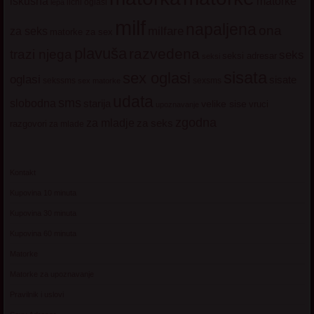
iskusna
matorke
licni oglasi
lepa
milf
napaljena
ona
milfare
za seks
matorke za sex
plavuša
razvedena
trazi njega
seks
seksi adresar
seksi
sisata
sex oglasi
oglasi
sisate
sekssms
sexsms
sex matorke
udata
sms
slobodna
starija
velike sise
vruci
upoznavanje
zgodna
za mladje
za seks
razgovori
za mlade
Kontakt
Kupovina 10 minuta
Kupovina 30 minuta
Kupovina 60 minuta
Matorke
Matorke za upoznavanje
Pravilnik i uslovi