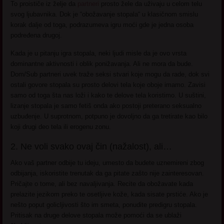
To proističe iz želje da
partneri
prosto žele da uživaju u celom telu
svog ljubavnika. Dok je “obožavanje stopala“ u klasičnom smislu
korak dalje od toga, podrazumeva igru moći gde je jedna osoba
podređena drugoj.
Kada je u pitanju igra stopala, neki ljudi misle da je ovo vrsta
dominantne aktivnosti i oblik ponižavanja. Ali ne mora da bude.
Dom/Sub partneri uvek traže seksi stvari koje mogu da rade, dok svi
ostali govore stopala su prosto delovi tela koje oboje imamo. Zavisi
samo od toga šta nas loži i kako te delove tela koristimo. U suštini,
lizanje stopala je samo fetiš onda ako postoji preterano seksualno
uzbuđenje. U suprotnom, potpuno je dovoljno da ga tretirate kao bilo
koji drugi deo tela ili erogenu zonu.
2. Ne voli svako ovaj čin (nažalost), ali…
Ako vaš partner odbije tu ideju, umesto da budete uznemireni zbog
odbijanja, iskoristite trenutak da ga pitate zašto nije zainteresovan.
Pričajte o tome, ali bez navaljivanja. Recite da obožavate kada
prelazite jezikom preko te osetljive kože, kada sisate prstiće. Ako je
nešto poput golicljivosti što im smeta, ponudite predigru stopala.
Pritisak na druge delove stopala može pomoći da se ublaži