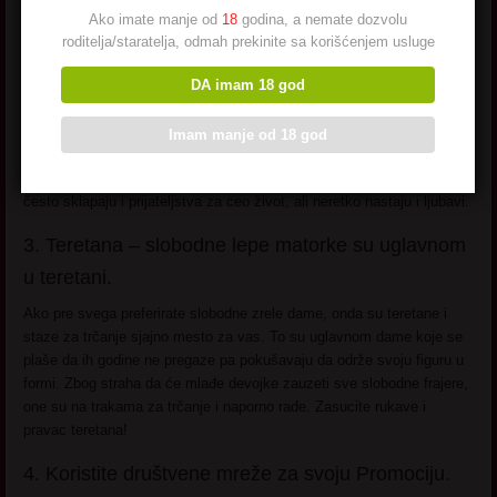
Ako imate manje od
18
godina, a nemate dozvolu
pojedinaca sa sličnim interesovanjima vezanim za razne sfere života.
roditelja/staratelja, odmah prekinite sa korišćenjem usluge
Istina je da neki od njih imaju pod-forume posebno za upoznavanje.
Ali mi pričamo o nekim političkim, religijskim, forumima vezanim za
DA imam 18 god
zdravlje, umetnost i slično.
Bez obzira da li želite da flertujete ili samo razgovarate, ovi forumi su
Imam manje od 18 god
savršeni za vas. Plus, oni se stalno ažuriraju uz pomoć najnovijih
članova, tako da ćete sigurno pronaći nekoga ko vas zanima. Tu se
često sklapaju i prijateljstva za ceo život, ali neretko nastaju i ljubavi.
3. Teretana – slobodne lepe matorke su uglavnom
u teretani.
Ako pre svega preferirate slobodne zrele dame, onda su teretane i
staze za trčanje sjajno mesto za vas. To su uglavnom dame koje se
plaše da ih godine ne pregaze pa pokušavaju da održe svoju figuru u
formi. Zbog straha da će mlađe devojke zauzeti sve slobodne frajere,
one su na trakama za trčanje i naporno rade. Zasucite rukave i
pravac teretana!
4. Koristite društvene mreže za svoju Promociju.