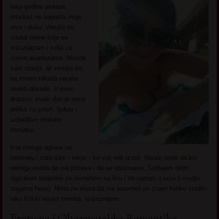
Iako godine prolaze,
mladost ne napusta moje
srce i dusu. Verujte mi,
unutar mene krije se
entuzijazam i zelja za
novim avanturama. Mozda
sam starija, ali verujte mi,
sa mnom nikada necete
osetiti dosadu. U mom
drustvu, svaki dan je nova
prilika za smeh, ljubav i
uzbudljive erotske
trenutke.
Ima mnogo oglasa na
internetu i zato sam i rekla – ko voli nek izvoli. Nisam ovde da bih
nekoga molila da me pozove i da se upoznamo. Surfujem ovim
digitalnim talasima sa osmehom na licu i sa vatrom u srcu (i medju
nogama hehe). Nista ne moze da me poremeti jer znam koliko vredim
iako fizicki nisam bomba, to priznajem.