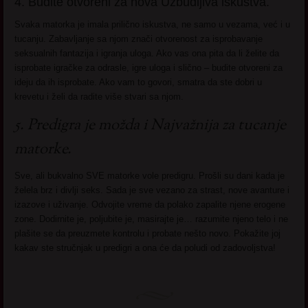
4. Budite otvoreni za nova Uzbudljiva iskustva.
Svaka matorka je imala prilično iskustva, ne samo u vezama, već i u
tucanju. Zabavljanje sa njom znači otvorenost za isprobavanje
seksualnih fantazija i igranja uloga. Ako vas ona pita da li želite da
isprobate igračke za odrasle, igre uloga i slično – budite otvoreni za
ideju da ih isprobate. Ako vam to govori, smatra da ste dobri u
krevetu i želi da radite više stvari sa njom.
5. Predigra je možda i Najvažnija za tucanje
matorke.
Sve, ali bukvalno SVE matorke vole predigru. Prošli su dani kada je
želela brz i divlji seks. Sada je sve vezano za strast, nove avanture i
izazove i uživanje. Odvojite vreme da polako zapalite njene erogene
zone. Dodirnite je, poljubite je, masirajte je… razumite njeno telo i ne
plašite se da preuzmete kontrolu i probate nešto novo. Pokažite joj
kakav ste stručnjak u predigri a ona će da poludi od zadovoljstva!