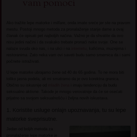
vam pomoći
Ako tražite lepe matorke i milfare, onda imate sreće jer ste na pravom
mestu. Postoji mnogo metoda za pronalaženje starije dame a ovaj
članak će opisati pet najboljih načina. Važno je da shvatite da ovo
nisu jedini načini i da svakako trebate pronaći neke svoje. One se
nalaze svuda oko nas, i na ulici i na
internetu
, kafićima, muzejima i
restoranima. Zato neka vam ovi saveti budu samo smernica da i sami
počnete istraživati.
U lepe matorke ubrajamo žene od 40 do 65 godina. To ne mora biti
toliko jasna podela, ali mi smatramo da je ovo korektna granica.
Obično su iskusnije od
mlađih žena
i imaju tendenciju da budu
seksualno aktivne. Takođe je mnogo verovatnije da će se osećati
prijatno sa svojom seksualnošću i željna novih iskustava.
1. Koristite usluge onlajn upoznavanja, tu su lepe
matorke sveprisutne.
Jedan od boljih metoda za
pronalaženje lepe matorke je