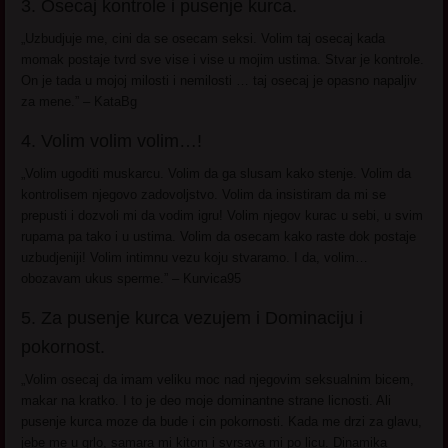
3. Osecaj kontrole i pusenje kurca.
„Uzbudjuje me, cini da se osecam seksi. Volim taj osecaj kada
momak postaje tvrd sve vise i vise u mojim ustima. Stvar je kontrole.
On je tada u mojoj milosti i nemilosti … taj osecaj je opasno napaljiv
za mene.” – KataBg
4. Volim volim volim…!
„Volim ugoditi muskarcu. Volim da ga slusam kako stenje. Volim da
kontrolisem njegovo zadovoljstvo. Volim da insistiram da mi se
prepusti i dozvoli mi da vodim igru! Volim njegov kurac u sebi, u svim
rupama pa tako i u ustima. Volim da osecam kako raste dok postaje
uzbudjeniji! Volim intimnu vezu koju stvaramo. I da, volim…
obozavam ukus sperme.” – Kurvica95
5. Za pusenje kurca vezujem i Dominaciju i
pokornost.
„Volim osecaj da imam veliku moc nad njegovim seksualnim bicem,
makar na kratko. I to je deo moje dominantne strane licnosti. Ali
pusenje kurca moze da bude i cin pokornosti. Kada me drzi za glavu,
jebe me u grlo, samara mi kitom i svrsava mi po licu. Dinamika