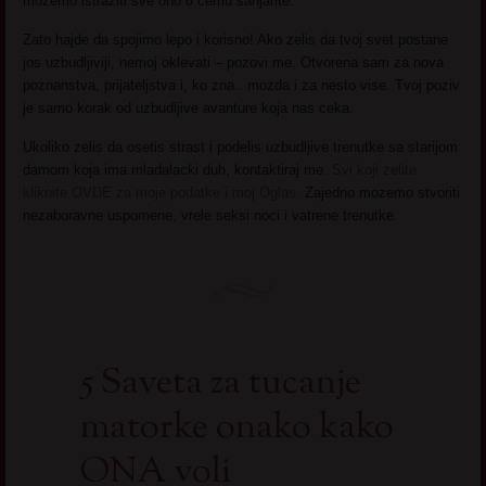
mozemo istraziti sve ono o cemu sanjarite.
Zato hajde da spojimo lepo i korisno! Ako zelis da tvoj svet postane
jos uzbudljiviji, nemoj oklevati – pozovi me. Otvorena sam za nova
poznanstva, prijateljstva i, ko zna.. mozda i za nesto vise. Tvoj poziv
je samo korak od uzbudljive avanture koja nas ceka.
Ukoliko zelis da osetis strast i podelis uzbudljive trenutke sa starijom
damom koja ima mladalacki duh, kontaktiraj me.
Svi koji zelite
kliknite OVDE za moje podatke i moj Oglas.
Zajedno mozemo stvoriti
nezaboravne uspomene, vrele seksi noci i vatrene trenutke.
5 Saveta za tucanje
matorke onako kako
ONA voli