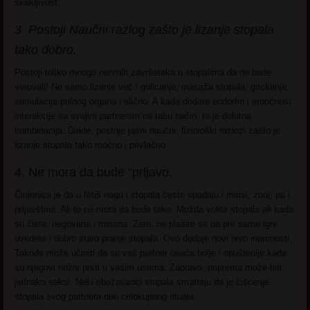
škakljivost.
3. Postoji Naučni razlog zašto je lizanje stopala
tako dobro.
Postoji toliko mnogo nervnih završetaka u stopalima da ne biste
verovali! Ne samo lizanje već i golicanje, masaža stopala, grickanje,
stimulacija polnog organa i slično. A kada dodate endorfin i erotičnost
interakcije sa svojim partnerom na tabu način, to je dobitna
kombinacija. Dakle, postoje jasni naučni, fiziološki razlozi zašto je
lizanje stopala tako moćno i privlačno.
4. Ne mora da bude “prljavo.
Činjenica je da u fetiš nogu i stopala često spadaju i mirisi, znoj, pa i
prljavština. Ali to ne mora da bude tako. Možda volite stopala ali kada
su čista, negovana i mirisna. Zato, ne plašite se da pre same igre
uvedete i dobro staro pranje stopala. Ovo dodaje novi nivo intimnosti.
Takođe može učiniti da se vaš partner oseća bolje i opuštenije kada
su njegovi nožni prsti u vašim ustima. Zapravo, priprema može biti
jednako seksi. Neki obožavaoci stopala smatraju da je čišćenje
stopala svog partnera deo celokupnog rituala.