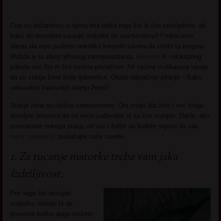
One su božanstvo, u njima ima toliko toga što ih čini seksipilnim, ali
kako da dovedete tucanje matorke do savršenstva? Probaćemo
danas da vam pružimo nekoliko korisnih saveta da rešite tu enigmu.
Možda je to zbog njihovog samopouzdanja,
iskustva
ili celokupnog
paketa ono što ih čini veoma privlačnim. Ali većina muškaraca veruje
da su starije žene bolje ljubavnice. Otuda najvažnije pitanje – Kako
seksualno zadovoljiti stariju ženu?
Starije žene su obično samouverene. Oni znaju šta žele i već imaju
dovoljno iskustva da se neće zadovoljiti ni sa čim manjim. Dakle, ako
posmatrate nekoga stariju od vas i želite da budete sigurni da vas
neće zaboraviti,
poslušajte naše savete.
1. Za tucanje matorke treba vam jaka
Izdržljivost.
Pre nego što osvojite
matorku, trebalo bi da
proverite koliko dugo možete