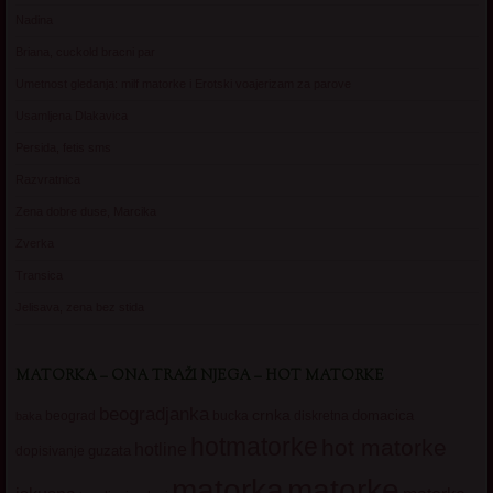
Nadina
Briana, cuckold bracni par
Umetnost gledanja: milf matorke i Erotski voajerizam za parove
Usamljena Dlakavica
Persida, fetis sms
Razvratnica
Zena dobre duse, Marcika
Zverka
Transica
Jelisava, zena bez stida
MATORKA – ONA TRAŽI NJEGA – HOT MATORKE
beogradjanka
crnka
domacica
beograd
baka
bucka
diskretna
hotmatorke
hot matorke
hotline
guzata
dopisivanje
matorke
matorka