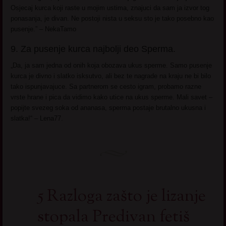
Osjecaj kurca koji raste u mojim ustima, znajuci da sam ja izvor tog
ponasanja, je divan. Ne postoji nista u seksu sto je tako posebno kao
pusenje.” – NekaTamo
9. Za pusenje kurca najbolji deo Sperma.
„Da, ja sam jedna od onih koja obozava ukus sperme. Samo pusenje
kurca je divno i slatko isksutvo, ali bez te nagrade na kraju ne bi bilo
tako ispunjavajuce. Sa partnerom se cesto igram, probamo razne
vrste hrane i pica da vidimo kako utice na ukus sperme. Mali savet –
popijte svezeg soka od ananasa, sperma postaje brutalno ukusna i
slatka!“ – Lena77.
5 Razloga zašto je lizanje
stopala Predivan fetiš