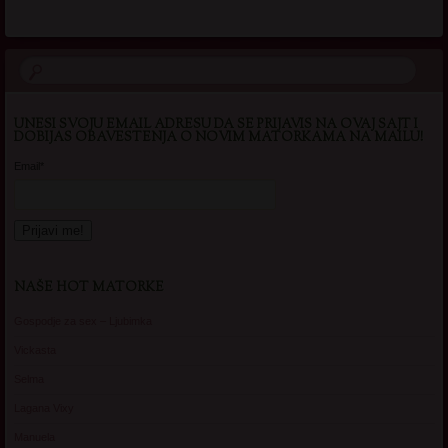
UNESI SVOJU EMAIL ADRESU DA SE PRIJAVIS NA OVAJ SAJT I
DOBIJAS OBAVESTENJA O NOVIM MATORKAMA NA MAILU!
Email*
NAŠE HOT MATORKE
Gospodje za sex – Ljubimka
Vickasta
Selma
Lagana Vixy
Manuela