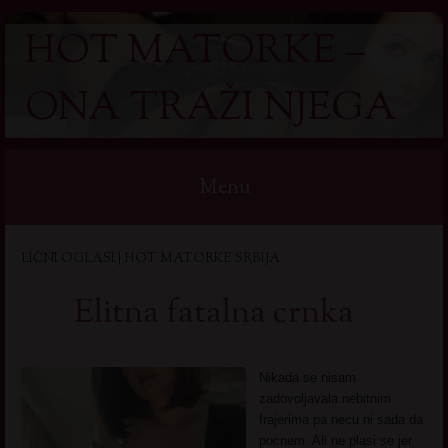
HOT MATORKE –
ONA TRAŽI NJEGA
Menu
Skip
LIČNI OGLASI | HOT MATORKE SRBIJA
to
content
Elitna fatalna crnka
Nikada se nisam
zadovoljavala nebitnim
frajerima pa necu ni sada da
pocnem. Ali ne plasi se jer