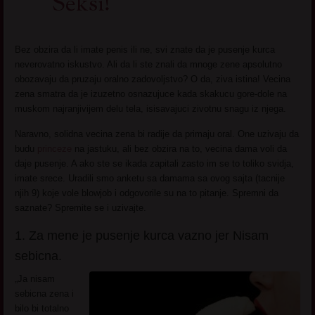
Seksi!
Bez obzira da li imate penis ili ne, svi znate da je pusenje kurca
neverovatno iskustvo. Ali da li ste znali da mnoge zene apsolutno
obozavaju da pruzaju oralno zadovoljstvo? O da, ziva istina! Vecina
zena smatra da je izuzetno osnazujuce kada skakucu gore-dole na
muskom najranjivijem delu tela, isisavajuci zivotnu snagu iz njega.
Naravno, solidna vecina zena bi radije da primaju oral. One uzivaju da
budu
princeze
na jastuku, ali bez obzira na to, vecina dama voli da
daje pusenje. A ako ste se ikada zapitali zasto im se to toliko svidja,
imate srece. Uradili smo anketu sa damama sa ovog sajta (tacnije
njih 9) koje vole blowjob i odgovorile su na to pitanje. Spremni da
saznate? Spremite se i uzivajte.
1. Za mene je pusenje kurca vazno jer Nisam
sebicna.
„Ja nisam
sebicna zena i
bilo bi totalno