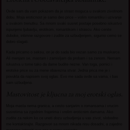
Eroticna i Obozavateljka Romantike.
Ovde sam da vam pokazem da je strast moguca u svakom zivotnom
dobu. Moja eroticnost je samo deo price – volim romantiku i uzivanje
u svakom trenutku. Sa mnom svaki susret postaje posebno iskustvo
ispunjeno ljubavlju, erotikom, romantikom i strascu. Ako cenite
duboke, intimne razgovore i zudite za uzbudjenjem, sigurno cemo se
dobro slagati.
Kada pricamo o seksu, on je do sada bio vezan samo za muskarce.
Ali menjam se, mastam i zamisljam da probam i sa zenom. Nemam
iskustva u tome tako da dame budite nezne. Van toga, pornici i
erotske price su za mene obavezna stvar. Jedna prica me je i
povukla da napisem svoj oglas. Evo me sada ovde sa vama, i bas
sam uzbudjena.
Mastovitost je kljucna za moj erotski oglas.
Moja masta nema granica, a cesto sanjarim o romansama i vrucim
susretima sa zgodnim frajerima i vrelim eroticnim damama. Ako
zudite za nekim ko ce uneti dozu uzbudjenja u vas zivot, slobodno
me kontaktirajte. Razgovori sa mnom nikada nisu dosadni, a zajedno