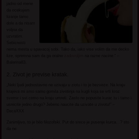
jadno od mene
da ocekujem
lizanje tamo
dole a da nisam
voljna da
uzvratim.
Sebicnosti
nema mesta u spavacoj sobi. Tako da, iako vise volim da me decko
lize, spremna sam da ga oralno
zadovoljim
na razne nacine.“ –
Balerina83.
2. Zivot je previse kratak.
„Neki ljudi jednostavno ne uzivaju u ziotu i to je bezveze. Na kraju
krajeva mi smo samo gomila zivotinja na kugli koja se vrti kroz
svemir i svi cemo na kraju umreti. Zasto ne popusite kurac tu i tamo i
usrecite jedno drugo? Jebeno naucite da uzivate u zivotu!” –
DacaXXX
Zanimljivo, to je bilo filozofski. Put do srece je pusenje kurca…? sto
da ne.