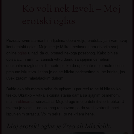
Ko voli nek Izvoli – Moj
erotski oglas
Pozdrav svim sarmantnim ljudima dobre volje, predstavljam vam svoj
licni erotski oglas. Moje ime je Milka i nedavno sam otvorila svoj
online
oglas
u nadi da cu pronaci nekoga posebnog. Kako bih se
opisala… hmmm… zamisli vitku damu sa sjajnim osmehom i
senzualnim izgledom. Imacete priliku da upoznate moje male obline
prepune iskustva. Istina je da se blizim pedesetima ali ne brinite, jos
uvek zracim mladalackim duhom.
Dakle ako bih morala sebe da opisem u par reci to ne bi bilo toliko
tesko. Ukratko – vitka iskusna starija dama sa sjajnim osmehom,
malim
oblinama
, senzualna. Moje drugo ime je definitivno Erotika. U
svemu je vidim – od obicnog razgovora pa do vrelih vatrenih noci
ispunjenim strascu. Volim seks i to ne krijem hehe.
Moj erotski oglas je Zreo ali Mladolik.