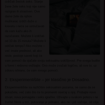
izdržati žestok seks. Starije
žene žele seks koji nije samo
razigran ili strastven. Ove
dame žele da njihov
muškarac izdrži duže u
krevetu i neće se ustručavati
da vam kažu ako ih
razočarate. Možete li izdržati
od 10 do 15 minuta? Možete li
održati tempo? Ako možete –
već imate prednost, ali ako
niste, postoje saveti koji će
vam pomoći da ojačate svoju seksualnu izdržljivost. Pre svega budite
u formi i redovno vežbajte. Ovo može zvučati logično, ali sve to, uz
zdravu ishranu, će vam mnogo pomoći.
2. Eksperimentišite – jer klasično je Dosadno.
Eksperimentišite sa različitim seksualnim pozama, ne samo da se
pokažete, već zato što će to promeniti osećaj u njoj. Probajte nove
stvari, nova pomagala i seks igračke. Uživajte u svakom potezu i ne
žurite! Niste u trci, putovanje je jednako, ako ne i još važnije, od cilja.