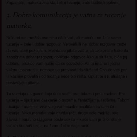
Zapamtite, matorka zna šta želi u tucanju, zato budite kreativni!
3. Dobra komunikacija je važna za tucanje
matorke.
Neki od vas možda ovo nisu očekivali, ali matorke ne žele samo
tucanje – žele i dobar razgovor. Verovali ili ne, dobar razgovor može
da vas učini poželjnim. Možda se pitate zašto, ali ako znate kako da
započnete dobar razgovor, dobićete odgovor. Ako je slušate, biće joj
udobno, pružiće vam način da se povežete. Ali tu imamo i jedno
važno upozorenje: nemojte se pretvarati da slušate! Ona će vas pre
ili kasnije provaliti i od tucanja neće biti ništa. Opustite se, slušajte i
postavljajte pitanja.
Tu spadaju razgovori koje ćete voditi pre, tokom i posle seksa. Pre
tucanja – opušteno ćaskanje o pozama, fantazijama, fetišima. Tokom
tucanja – manje ili više vulgaran rečnik specifičan za sam čin
tucanja. Neke matorke vole grublje reči, druge vole mekše, sve
zavisi. I naravno razgovor posle seksa – kako vam je bilo, šta je
valjalo šta baš i nije, na čemu želite dalje raditi.