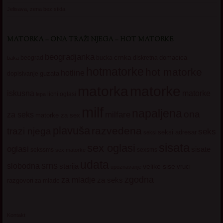
Jelisava, zena bez stida
MATORKA – ONA TRAŽI NJEGA – HOT MATORKE
beogradjanka
crnka
domacica
beograd
baka
bucka
diskretna
hotmatorke
hot matorke
hotline
guzata
dopisivanje
matorke
matorka
iskusna
matorke
licni oglasi
lepa
milf
napaljena
ona
milfare
za seks
matorke za sex
plavuša
razvedena
trazi njega
seks
seksi adresar
seksi
sisata
sex oglasi
oglasi
sisate
sekssms
sexsms
sex matorke
udata
sms
slobodna
starija
velike sise
vruci
upoznavanje
zgodna
za mladje
za seks
razgovori
za mlade
Kontakt