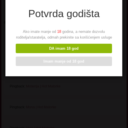
Potvrda godišta
6 ODGOVORA NA “
CAJA – NEMIRNOG DUHA, VRAGOLASTE NARAVI
”
Ako imate manje od
18
godina, a nemate dozvolu
roditelja/staratelja, odmah prekinite sa korišćenjem usluge
Pingback:
Caja – nemirnog duha, vragolaste naravi | Najbolje erotske
priče
DA imam 18 god
Imam manje od 18 god
Pingback:
Helena | Hot Matorke
Pingback:
Misterija | Hot Matorke
Pingback:
Mona | Hot Matorke