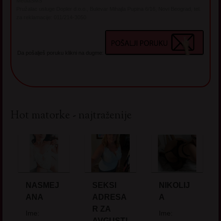
MediaSMS
Pružalac usluge Dopler d.o.o., Bulevar Mihajla Pupina 6/16, Novi Beograd, tel.
za reklamacije: 011/214-3050
Da pošalješ poruku klikni na dugme:
Hot matorke - najtraženije
NASMEJ
SEKSI
NIKOLIJ
ANA
ADRESA
A
R ZA
Ime:
Ime:
AVGUST!