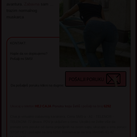
avantura.
Zabavna
sam …
trazim normalnog
muskarca
KONTAKT:
Hajde da se dopisujemo?
Pošalji mi SMS!
Da pošalješ poruku klikni na dugme:
Ukucaj u telefon
HEJ CAJA
Poruku koju želiš
i pošalji na broj
6292
Chat je virtualno-zabavnog karaktera. Cena SMS-a - A1 - TELENOR -
TELEKOM: 72 dinara. PDV je uključen u cenu. Ukoliko ne želite više da
primate sms poruke od dama prijavljenih na ovom sajtu, ukucajte u sms poruci
STOP HEJ i pošaljite na broj 6292. Reklamacije na broj 064/045-41-42