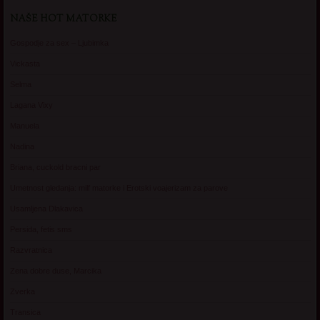
NAŠE HOT MATORKE
Gospodje za sex – Ljubimka
Vickasta
Selma
Lagana Vixy
Manuela
Nadina
Briana, cuckold bracni par
Umetnost gledanja: milf matorke i Erotski voajerizam za parove
Usamljena Dlakavica
Persida, fetis sms
Razvratnica
Zena dobre duse, Marcika
Zverka
Transica