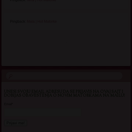
Pingback:
Vera | Hot Matorke
Pingback:
Mala | Hot Matorke
.
UNESI SVOJU EMAIL ADRESU DA SE PRIJAVIS NA OVAJ SAJT I
DOBIJAS OBAVESTENJA O NOVIM MATORKAMA NA MAILU!
Email*