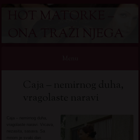
HOT MATORKE –
ONA TRAŽI NJEGA
Menu
Skip
Caja – nemirnog duha,
to
content
vragolaste naravi
Caja – nemirnog duha,
vragolaste naravi. Vrcava,
nezasita, sasava. Sa
mnom je svaki dan