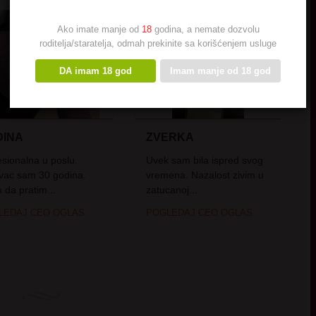
Ako imate manje od
18
godina, a nemate dozvolu
roditelja/staratelja, odmah prekinite sa korišćenjem usluge
DA imam 18 god
Imam manje od 18 god
DINA
ZVERKA
esionalna u poslu.
Uvek sam bila ispred svog
vac sam 30 godina.
vremena. Nazalost zivim u
 da pratim...
zatucanoj...
LEDAJ CEO OGLAS
POGLEDAJ CEO OGLAS