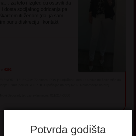
na… za telo i izgled ću ostaviti da
i dosta socijalnog odricanja pa
uškarcem ili ženom (da, ja sam
žim punu diskreciju i kontakt
broj
6292
TELENOR - TELEKOM: 72 dinara. PDV je uključen u cenu. Ukoliko ne želite više da
cajte u sms poruci STOP HEJ i pošaljite na broj 6292. Reklamacije na broj
 Novi Beograd, tel. za reklamacije: 011/214-3050
Potvrda godišta