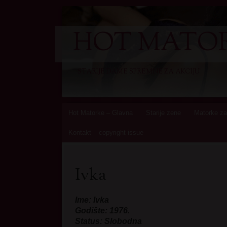
HOT MATOR
STARIJE DAME SPREMNE ZA AKCIJU
Skip
Hot Matorke – Glavna
Starije zene
Matorke za
to
Kontakt – copyright issue
content
Ivka
Ime: Ivka
Godište: 1976.
Status: Slobodna