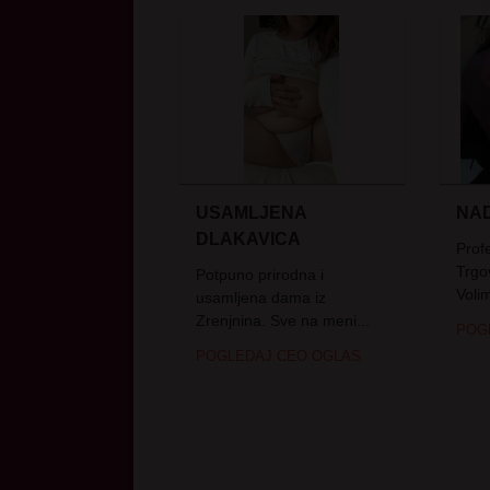
USAMLJENA
NA
DLAKAVICA
Prof
Trgo
Potpuno prirodna i
Volim
usamljena dama iz
Zrenjnina. Sve na meni...
POG
POGLEDAJ CEO OGLAS