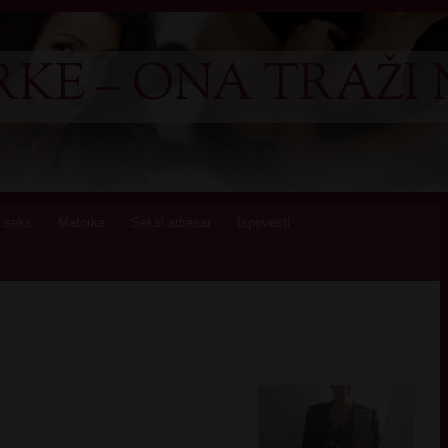
KE – ONA TRAŽI 
 seks
Matorke
Seksi adresar
Ispovesti