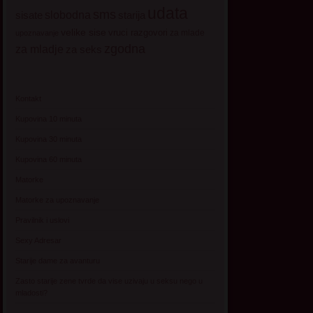
udata
sms
sisate
slobodna
starija
velike sise
vruci razgovori
za mlade
upoznavanje
zgodna
za mladje
za seks
Kontakt
Kupovina 10 minuta
Kupovina 30 minuta
Kupovina 60 minuta
Matorke
Matorke za upoznavanje
Pravilnik i uslovi
Sexy Adresar
Starije dame za avanturu
Zasto starije zene tvrde da vise uzivaju u seksu nego u
mladosti?