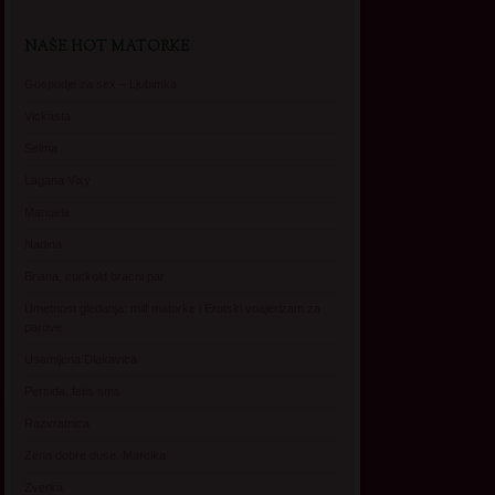
NAŠE HOT MATORKE
Gospodje za sex – Ljubimka
Vickasta
Selma
Lagana Vixy
Manuela
Nadina
Briana, cuckold bracni par
Umetnost gledanja: milf matorke i Erotski voajerizam za
parove
Usamljena Dlakavica
Persida, fetis sms
Razvratnica
Zena dobre duse, Marcika
Zverka