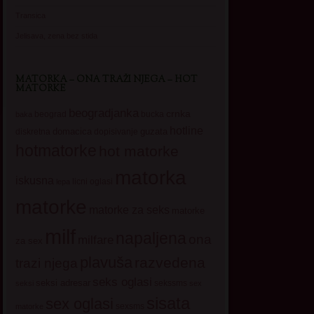
Transica
Jelisava, zena bez stida
MATORKA – ONA TRAŽI NJEGA – HOT
MATORKE
beogradjanka
crnka
beograd
baka
bucka
hotline
domacica
guzata
dopisivanje
diskretna
hotmatorke
hot matorke
matorka
iskusna
licni oglasi
lepa
matorke
matorke za seks
matorke
milf
napaljena
ona
milfare
za sex
plavuša
razvedena
trazi njega
seks oglasi
seksi adresar
sekssms
seksi
sex
sisata
sex oglasi
sexsms
matorke