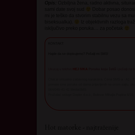
Opis:
Ozbiljna žena, radno aktivna, situira
sami date svoj sud
Dobar posao donosi 
mi je teško da stvorim stabilnu vezu sa m
biseksualka).
Iz objektivnih razloga tra
isključivo preko poruka… za početak
KONTAKT:
Hajde da se dopisujemo? Pošalji mi SMS!
Ukucaj u telefon
HEJ IVKA
Poruku koju želiš
i pošalji na 
Chat je virtualno-zabavnog karaktera. Cena SMS-a - A1 - 
primate sms poruke od dama prijavljenih na ovom sajtu, uku
064/045-41-42 MediaSMS
Pružalac usluge Dopler d.o.o., Bulevar Mihajla Pupina 6/16,
Hot matorke - najtraženije