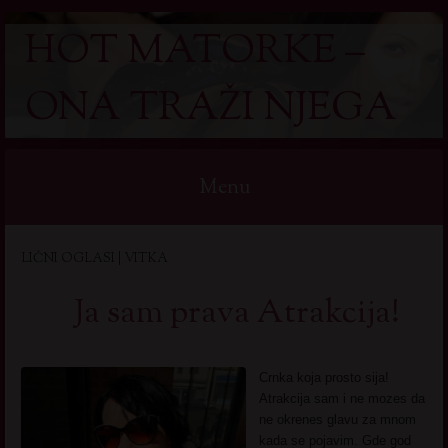
HOT MATORKE –
ONA TRAŽI NJEGA
Menu
Skip
LIČNI OGLASI | VITKA
to
content
Ja sam prava Atrakcija!
Crnka koja prosto sija!
Atrakcija sam i ne mozes da
ne okrenes glavu za mnom
kada se pojavim. Gde god