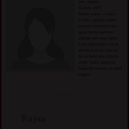
Ime: Violeta
Godiste: 1971.
Bracni status: u braku
O sebi:
zgodna visoka
brineta u mladosti sam
igrala razne sportove i
odrzala sam lepu figuru.
Cista radoznalost me je
dovela ovde jer osecam
da mi treba neki izduvni
ventil. Seksi razgovori
mogu biti resenje za kojim
tragam.
Rajna