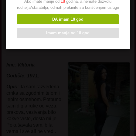
Ako imate manje od
18
godina, a nemate dozvolu
roditelja/staratelja, odmah prekinite sa korišćenjem usluge
DA imam 18 god
Imam manje od 18 god
Viktoria
Ime: Viktoria
Godište: 1971.
Opis:
Ja sam razvedena
crnka sa zgodnim telom i
lepim osmehom. Potpuno
sam digla ruke od veza,
brakova, vezivanja bilo
kakve vrste, dosta mi je.
Pokušavala sam, bila
verna i sve ali ne vredi.