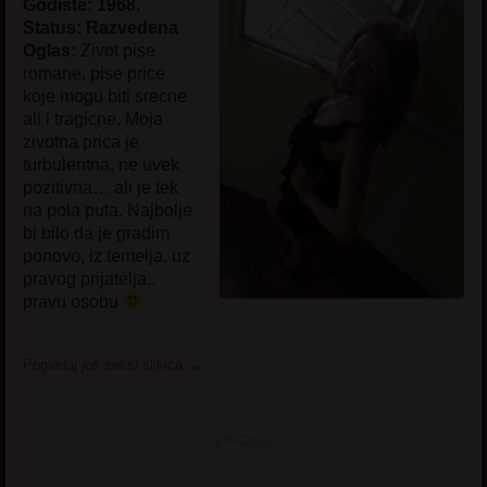
Godište: 1968.
Status: Razvedena
Oglas:
Zivot pise
romane, pise price
koje mogu biti srecne
ali i tragicne. Moja
zivotna prica je
turbulentna, ne uvek
pozitivna… ali je tek
na pola puta. Najbolje
bi bilo da je gradim
ponovo, iz temelja, uz
pravog prijatelja..
pravu osobu
Pogledaj još seksi slikica
→