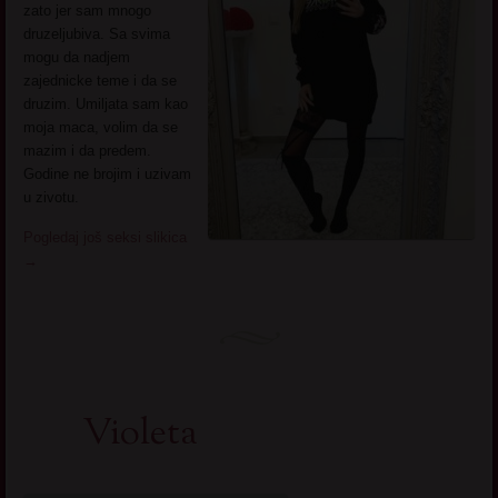
zato jer sam mnogo
druzeljubiva. Sa svima
mogu da nadjem
zajednicke teme i da se
druzim. Umiljata sam kao
moja maca, volim da se
mazim i da predem.
Godine ne brojim i uzivam
u zivotu.
Pogledaj još seksi slikica
→
Violeta