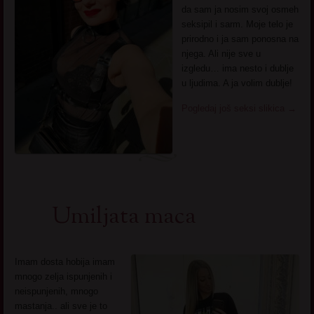
da sam ja nosim svoj osmeh
seksipil i sarm. Moje telo je
prirodno i ja sam ponosna na
njega. Ali nije sve u
izgledu… ima nesto i dublje
u ljudima. A ja volim dublje!
Pogledaj još seksi slikica
→
Umiljata maca
Imam dosta hobija imam
mnogo zelja ispunjenih i
neispunjenih, mnogo
mastanja.. ali sve je to