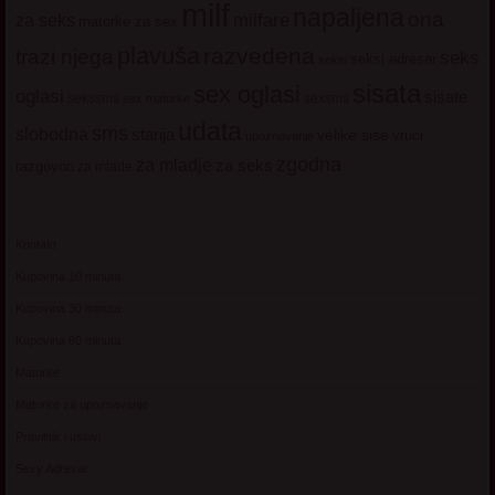
milf
napaljena
ona
milfare
za seks
matorke za sex
plavuša
razvedena
trazi njega
seks
seksi adresar
seksi
sisata
sex oglasi
oglasi
sisate
sekssms
sexsms
sex matorke
udata
sms
slobodna
starija
velike sise
vruci
upoznavanje
zgodna
za mladje
za seks
razgovori
za mlade
Kontakt
Kupovina 10 minuta
Kupovina 30 minuta
Kupovina 60 minuta
Matorke
Matorke za upoznavanje
Pravilnik i uslovi
Sexy Adresar