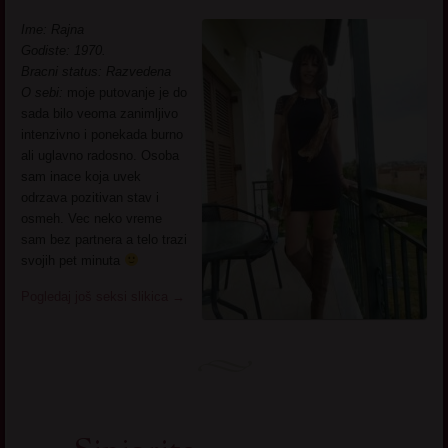
Ime: Rajna
Godiste: 1970.
Bracni status: Razvedena
O sebi:
moje putovanje je do
sada bilo veoma zanimljivo
intenzivno i ponekada burno
ali uglavno radosno. Osoba
sam inace koja uvek
odrzava pozitivan stav i
osmeh. Vec neko vreme
sam bez partnera a telo trazi
svojih pet minuta
Pogledaj još seksi slikica
→