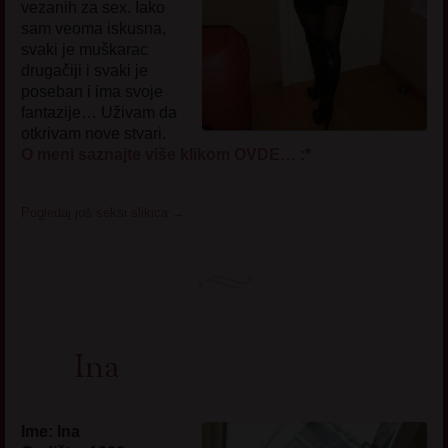
vezanih za sex. Iako
sam veoma iskusna,
svaki je muškarac
drugačiji i svaki je
poseban i ima svoje
fantazije… Uživam da
otkrivam nove stvari.
O meni saznajte više klikom OVDE… :*
Pogledaj još seksi slikica
→
Ina
Ime: Ina