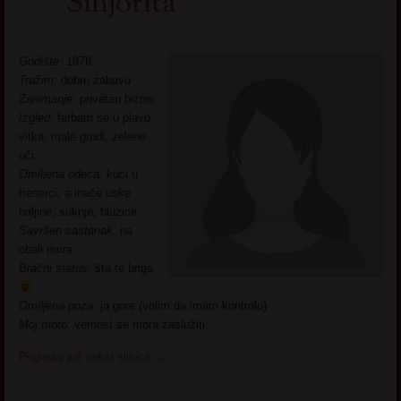
Sinjorita
Godište:
1978.
Tražim:
dobru zabavu
Zanimanje:
privatan biznis
Izgled:
farbam se u plavo,
vitka, male grudi, zelene
oči..
Omiljena odeća:
kući u
trenerci, a inače uske
haljine, suknje, bluzice
Savršen sastanak:
na
obali mora
Bračni status:
šta te briga
Omiljena poza:
ja gore (volim da imam kontrolu)
Moj moto:
vernost se mora zaslužiti.
Pogledaj još seksi slikica
→