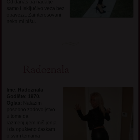
Od danas pa nadalje
samo i isključivo veza bez
obaveza. Zainteresovani
neka mi pišu.
Radoznala
Ime: Radoznala
Godište: 1970.
Oglas:
Nalazim
posebno zadovoljstvo
u tome da
razmenjujem mišljenja
i da opušteno ćaskam
o svim temama