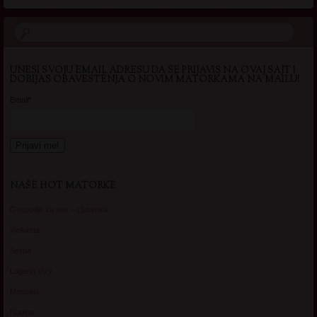
UNESI SVOJU EMAIL ADRESU DA SE PRIJAVIS NA OVAJ SAJT I
DOBIJAS OBAVESTENJA O NOVIM MATORKAMA NA MAILU!
Email*
NAŠE HOT MATORKE
Gospodje za sex – Ljubimka
Vickasta
Selma
Lagana Vixy
Manuela
Nadina