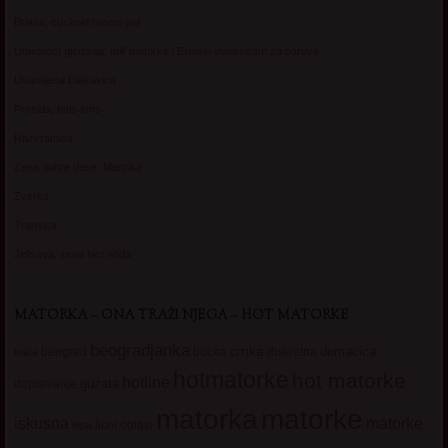
Briana, cuckold bracni par
Umetnost gledanja: milf matorke i Erotski voajerizam za parove
Usamljena Dlakavica
Persida, fetis sms
Razvratnica
Zena dobre duse, Marcika
Zverka
Transica
Jelisava, zena bez stida
MATORKA – ONA TRAŽI NJEGA – HOT MATORKE
beogradjanka
crnka
domacica
beograd
baka
bucka
diskretna
hotmatorke
hot matorke
hotline
guzata
dopisivanje
matorke
matorka
iskusna
matorke
licni oglasi
lepa