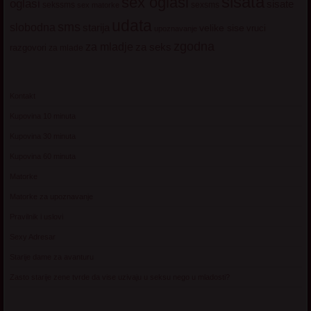
sisata
sex oglasi
oglasi
sisate
sekssms
sexsms
sex matorke
udata
sms
slobodna
starija
velike sise
vruci
upoznavanje
zgodna
za mladje
za seks
razgovori
za mlade
Kontakt
Kupovina 10 minuta
Kupovina 30 minuta
Kupovina 60 minuta
Matorke
Matorke za upoznavanje
Pravilnik i uslovi
Sexy Adresar
Starije dame za avanturu
Zasto starije zene tvrde da vise uzivaju u seksu nego u mladosti?