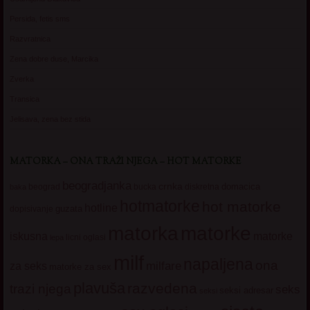
Persida, fetis sms
Razvratnica
Zena dobre duse, Marcika
Zverka
Transica
Jelisava, zena bez stida
MATORKA – ONA TRAŽI NJEGA – HOT MATORKE
beogradjanka
crnka
domacica
beograd
baka
bucka
diskretna
hotmatorke
hot matorke
hotline
guzata
dopisivanje
matorke
matorka
iskusna
matorke
licni oglasi
lepa
milf
napaljena
ona
milfare
za seks
matorke za sex
plavuša
razvedena
trazi njega
seks
seksi adresar
seksi