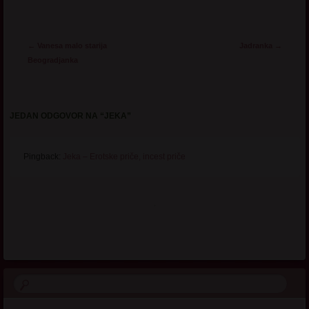
Post navigation
←
Vanesa malo starija
Jadranka
→
Beogradjanka
JEDAN ODGOVOR NA “
JEKA
”
Pingback:
Jeka – Erotske priče, incest priče
.