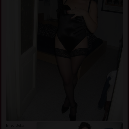
Ime:
Jeka