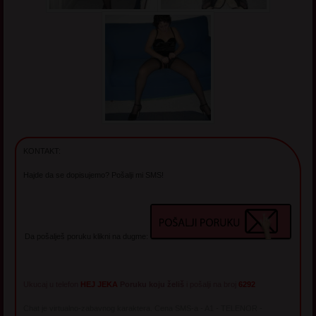
KONTAKT:
Hajde da se dopisujemo? Pošalji mi SMS!
Da pošalješ poruku klikni na dugme:
Ukucaj u telefon
HEJ JEKA
Poruku koju želiš
i pošalji na broj
6292
Chat je virtualno-zabavnog karaktera. Cena SMS-a - A1 - TELENOR -