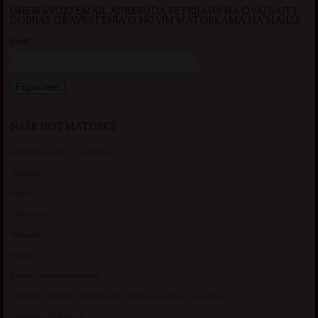
UNESI SVOJU EMAIL ADRESU DA SE PRIJAVIS NA OVAJ SAJT I
DOBIJAS OBAVESTENJA O NOVIM MATORKAMA NA MAILU!
Email*
NAŠE HOT MATORKE
Gospodje za sex – Ljubimka
Vickasta
Selma
Lagana Vixy
Manuela
Nadina
Briana, cuckold bracni par
Umetnost gledanja: milf matorke i Erotski voajerizam za parove
Usamljena Dlakavica