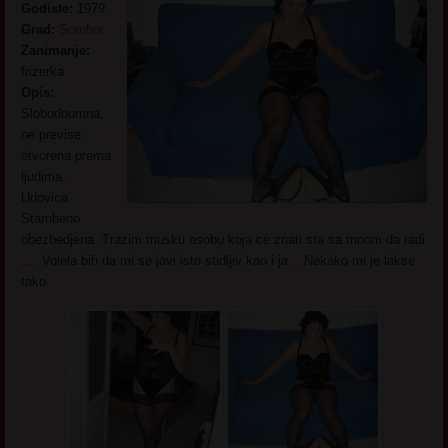
Godiste:
1979
Grad:
Sombor
Zanimanje:
frizerka
Opis:
Slobodoumna,
ne previse
otvorena prema
ljudima.
Udovica.
Stambeno
obezbedjena. Trazim musku osobu koja ce znati sta sa mnom da radi
… Volela bih da mi se javi isto stidljiv kao i ja .. Nekako mi je lakse
tako