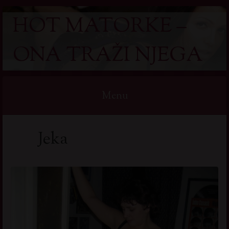
HOT MATORKE –
ONA TRAŽI NJEGA
Menu
Skip
Jeka
to
content