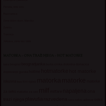
Persida, fetis sms
Razvratnica
Zena dobre duse, Marcika
Zverka
Transica
Jelisava, zena bez stida
MATORKA – ONA TRAŽI NJEGA – HOT MATORKE
beogradjanka
crnka
domacica
beograd
baka
bucka
diskretna
hotmatorke
hot matorke
hotline
guzata
dopisivanje
matorke
matorka
iskusna
matorke
licni oglasi
lepa
milf
napaljena
ona
milfare
za seks
matorke za sex
plavuša
razvedena
trazi njega
seks
seksi adresar
seksi