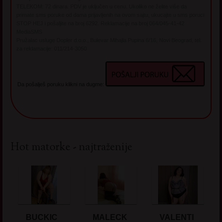
TELEKOM: 72 dinara. PDV je uključen u cenu. Ukoliko ne želite više da
primate sms poruke od dama prijavljenih na ovom sajtu, ukucajte u sms poruci
STOP HEJ i pošaljite na broj 6292. Reklamacije na broj 064/045-41-42
MediaSMS
Pružalac usluge Dopler d.o.o., Bulevar Mihajla Pupina 6/16, Novi Beograd, tel.
za reklamacije: 011/214-3050
Da pošalješ poruku klikni na dugme:
Hot matorke - najtraženije
BUCKIC
MALECK
VALENTI