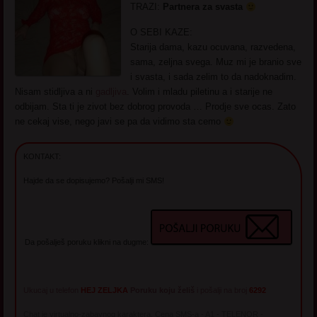
TRAZI:
Partnera za svasta
O SEBI KAZE:
Starija dama, kazu ocuvana, razvedena,
sama, zeljna svega. Muz mi je branio sve
i svasta, i sada zelim to da nadoknadim.
Nisam stidljiva a ni
gadljiva
. Volim i mladu piletinu a i starije ne
odbijam. Sta ti je zivot bez dobrog provoda … Prodje sve ocas. Zato
ne cekaj vise, nego javi se pa da vidimo sta cemo
KONTAKT:
Hajde da se dopisujemo? Pošalji mi SMS!
Da pošalješ poruku klikni na dugme:
Ukucaj u telefon
HEJ ZELJKA
Poruku koju želiš
i pošalji na broj
6292
Chat je virtualno-zabavnog karaktera. Cena SMS-a - A1 - TELENOR -