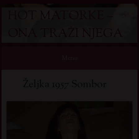
HOT MATORKE –
ONA TRAŽI NJEGA
Menu
Skip
Željka 1957 Sombor
to
content