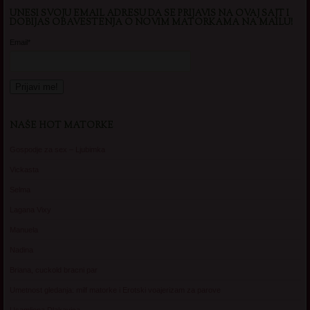
UNESI SVOJU EMAIL ADRESU DA SE PRIJAVIS NA OVAJ SAJT I
DOBIJAS OBAVESTENJA O NOVIM MATORKAMA NA MAILU!
Email*
NAŠE HOT MATORKE
Gospodje za sex – Ljubimka
Vickasta
Selma
Lagana Vixy
Manuela
Nadina
Briana, cuckold bracni par
Umetnost gledanja: milf matorke i Erotski voajerizam za parove
Usamljena Dlakavica