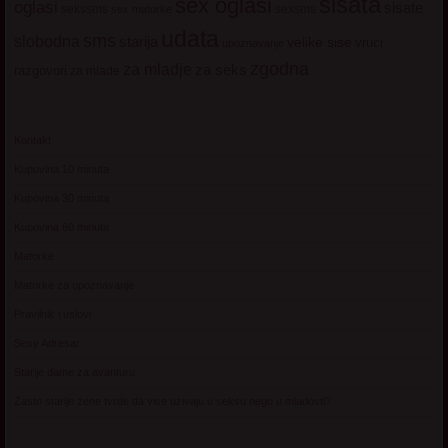
sisata
sex oglasi
oglasi
sisate
sekssms
sexsms
sex matorke
udata
sms
slobodna
starija
velike sise
vruci
upoznavanje
zgodna
za mladje
za seks
razgovori
za mlade
Kontakt
Kupovina 10 minuta
Kupovina 30 minuta
Kupovina 60 minuta
Matorke
Matorke za upoznavanje
Pravilnik i uslovi
Sexy Adresar
Starije dame za avanturu
Zasto starije zene tvrde da vise uzivaju u seksu nego u mladosti?