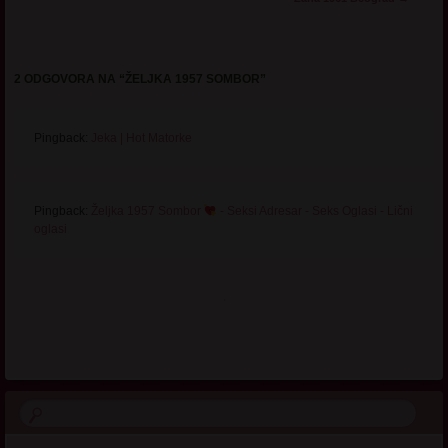
2 ODGOVORA NA “
ŽELJKA 1957 SOMBOR
”
Pingback:
Jeka | Hot Matorke
Pingback:
Željka 1957 Sombor
- Seksi Adresar - Seks Oglasi - Lični
oglasi
.