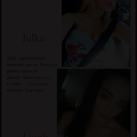
Julka
Julka – ajmo brzo bez
ustezanja, javi se. Nemoj da
gubimo vreme na
gluposti. Nema veze
ako
si stidljiv … ni ja nisam
savrsena. Sve moze