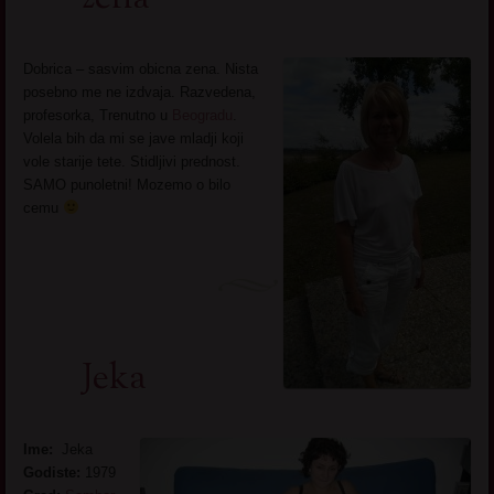
Dobrica – sasvim obicna zena. Nista
posebno me ne izdvaja. Razvedena,
profesorka, Trenutno u
Beogradu
.
Volela bih da mi se jave mladji koji
vole starije tete. Stidljivi prednost.
SAMO punoletni! Mozemo o bilo
cemu
Jeka
Ime:
Jeka
Godiste:
1979