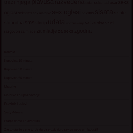
plavuša
razvedena
trazi njega
seks
seksi adresar
seksi
sisata
sex oglasi
oglasi
sisate
sekssms
sexsms
sex matorke
udata
sms
slobodna
starija
velike sise
vruci
upoznavanje
zgodna
za mladje
za seks
razgovori
za mlade
Kontakt
Kupovina 10 minuta
Kupovina 30 minuta
Kupovina 60 minuta
Matorke
Matorke za upoznavanje
Pravilnik i uslovi
Sexy Adresar
Starije dame za avanturu
Zasto starije zene tvrde da vise uzivaju u seksu nego u mladosti?