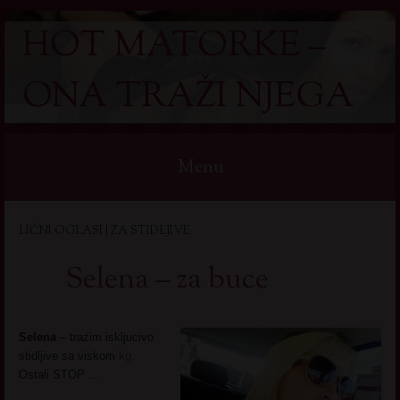
HOT MATORKE –
ONA TRAŽI NJEGA
Menu
Skip
LIČNI OGLASI | ZA STIDLJIVE
to
content
Selena – za buce
Selena
– trazim iskljucivo
stidljive sa viskom
kg
.
Ostali STOP …