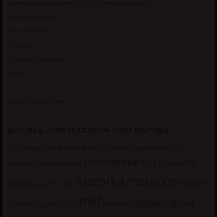
Umetnost gledanja: milf matorke i Erotski voajerizam za parove
Usamljena Dlakavica
Persida, fetis sms
Razvratnica
Zena dobre duse, Marcika
Zverka
Transica
Jelisava, zena bez stida
MATORKA – ONA TRAŽI NJEGA – HOT MATORKE
beogradjanka
crnka
domacica
beograd
baka
bucka
diskretna
hotmatorke
hot matorke
hotline
guzata
dopisivanje
matorke
matorka
iskusna
matorke
licni oglasi
lepa
milf
napaljena
ona
milfare
za seks
matorke za sex