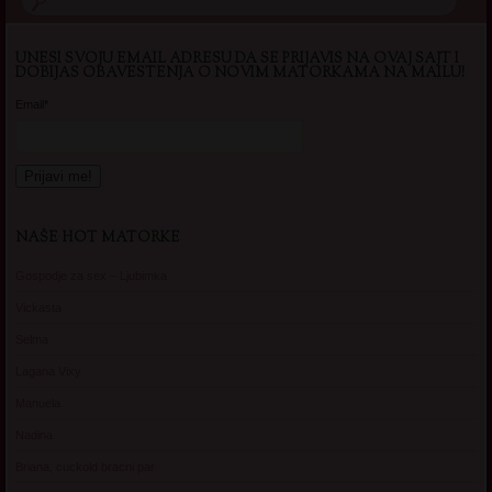
UNESI SVOJU EMAIL ADRESU DA SE PRIJAVIS NA OVAJ SAJT I
DOBIJAS OBAVESTENJA O NOVIM MATORKAMA NA MAILU!
Email*
NAŠE HOT MATORKE
Gospodje za sex – Ljubimka
Vickasta
Selma
Lagana Vixy
Manuela
Nadina
Briana, cuckold bracni par