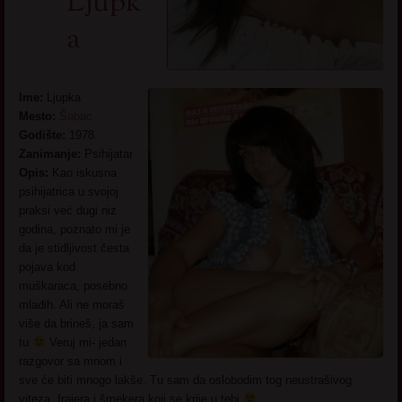
Ljupk
a
Ime:
Ljupka
Mesto:
Šabac
Godište:
1978.
Zanimanje:
Psihijatar
Opis:
Kao iskusna
psihijatrica u svojoj
praksi već dugi niz
godina, poznato mi je
da je stidljivost česta
pojava kod
muškaraca, posebno
mlađih. Ali ne moraš
više da brineš, ja sam
tu
Veruj mi- jedan
razgovor sa mnom i
sve će biti mnogo lakše. Tu sam da oslobodim tog neustrašivog
viteza, frajera i šmekera koji se krije u tebi