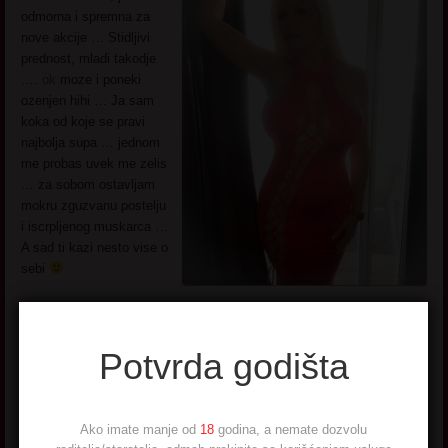
odmorna i spremna za
nove akcije … Stidljivi
prednost, mladi takodje
….
ok
moze i poneki
ozenjen hihi … Ja sam
koka od koje se pravi
najbolja supa … jednom
me probas uvek me zelis
… za sobom ostavljam
mokru zguzvanu postelju
i iscrpljenog muskarca …
A sad ti kazi nesto vise o
sebi
Potvrda godišta
Vendi – mastovita crnka
Ako imate manje od
18
godina, a nemate dozvolu