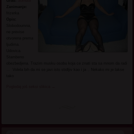
Grad:
Sombor
Zanimanje:
frizerka
Opis:
Slobodoumna,
ne previse
otvorena prema
ljudima.
Udovica.
Stambeno
obezbedjena. Trazim musku osobu koja ce znati sta sa mnom da radi
… Volela bih da mi se javi isto stidljiv kao i ja .. Nekako mi je lakse
tako
Pogledaj još seksi slikica
→