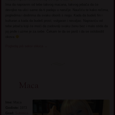
Ima da napravim od tebe takvog macana, takvog jebača da će
devojke na ulici same da ti padaju u naručje. Naučiću te kako rečima,
pogledima i dodirima da svaku oboriš s nogu. Kada da budeš fin i
kulturan a kada da budeš prost, vulgaran i nevaljao. Napraviću od
tebe jebača koji će moći da zadovolji svaku ženu bez i malo stida da
joj priđe i uzme je za sebe. Čekam te da se javiš i da se oslobodiš
okova
Pogledaj još seksi slikica
→
Maca
Ime:
Maca
Godiste:
1973
Grad:
Subotica