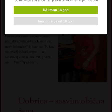
roditelja/staratelja, odmah prekinite sa korišćenjem usluge
Vendi
– mastovita crnka. Bez
DA imam 18 god
predrasuda, otvorena za
sve
opcije osim braka. To mi vise ne
Imam manje od 18 god
pada na pamet. Mogu da budem i
dama i prostakusa, od tebe
zavisi, sta volis. Ja volim one
pomalo smotane i stidljive. Ti su
uvek bili najbolji ljubavnici. To kad
se otvori to kad krene … uh …
Ne cekaj vise ni sekund, javi mi
se … Nestrpljiva sam
Dobrica – sasvim obična
žena