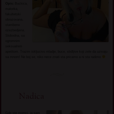
Opis:
Buckica,
matorka,
fakultetski
obrazovana,
stambeno
ozezbedjena.
Slobodna, sa
ogromnim
seksualnim
apetitom. Trazim iskljucivo mladje, buce, stidljive koji zele da uzivaju
sa mnom! Ne boj se, niko nece znati sta pricamo a ni sta radimo
Nadica
Gde ste momci, ja sam