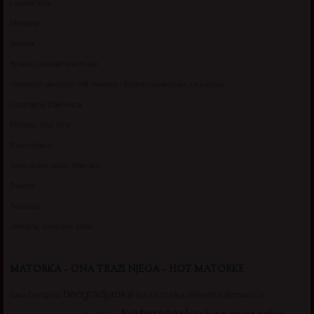
Lagana Vixy
Manuela
Nadina
Briana, cuckold bracni par
Umetnost gledanja: milf matorke i Erotski voajerizam za parove
Usamljena Dlakavica
Persida, fetis sms
Razvratnica
Zena dobre duse, Marcika
Zverka
Transica
Jelisava, zena bez stida
MATORKA – ONA TRAŽI NJEGA – HOT MATORKE
beogradjanka
crnka
domacica
beograd
baka
bucka
diskretna