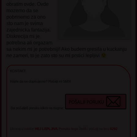
obratim ovde. Ovde
mozemo da se
pobrinemo za ono
sto nam je svima
zajednicka fantazija.
Diskrecija mi je
potrebna ali orgazam
sa nekim mi je potrebniji! Ako budem gresila u kuckanju
ne zameri, to je zato sto su mi prstici lepljivi
KONTAKT:
Hajde da se dopisujemo? Pošalji mi SMS!
Da pošalješ poruku klikni na dugme:
Ukucaj u telefon
HEJ LEPLJIVA
Poruku koju želiš
i pošalji na broj
6292