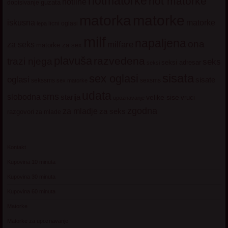
hotmatorke
hot matorke
hotline
guzata
dopisivanje
matorke
matorka
iskusna
matorke
licni oglasi
lepa
milf
napaljena
ona
milfare
za seks
matorke za sex
plavuša
razvedena
trazi njega
seks
seksi adresar
seksi
sisata
sex oglasi
oglasi
sisate
sekssms
sexsms
sex matorke
udata
sms
slobodna
starija
velike sise
vruci
upoznavanje
zgodna
za mladje
za seks
razgovori
za mlade
Kontakt
Kupovina 10 minuta
Kupovina 30 minuta
Kupovina 60 minuta
Matorke
Matorke za upoznavanje