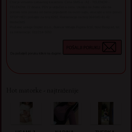
Chat je virtualno-zabavnog karaktera. Cena SMS-a - A1 - TELENOR -
TELEKOM: 72 dinara. PDV je uključen u cenu. Ukoliko ne želite više da
primate sms poruke od dama prijavljenih na ovom sajtu, ukucajte u sms poruci
STOP HEJ i pošaljite na broj 6292. Reklamacije na broj 064/045-41-42
MediaSMS
Pružalac usluge Dopler d.o.o., Bulevar Mihajla Pupina 6/16, Novi Beograd, tel.
za reklamacije: 011/214-3050
Da pošalješ poruku klikni na dugme:
Hot matorke - najtraženije