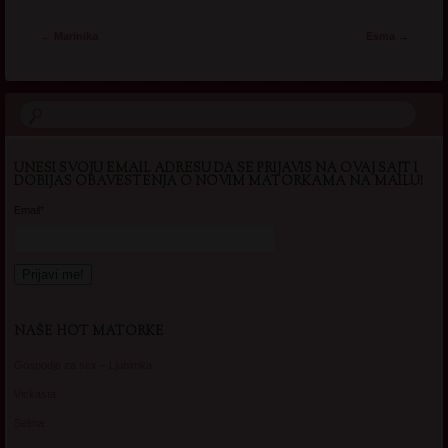
Post navigation
←
Marinika
Esma
→
UNESI SVOJU EMAIL ADRESU DA SE PRIJAVIS NA OVAJ SAJT I
DOBIJAS OBAVESTENJA O NOVIM MATORKAMA NA MAILU!
Email*
NAŠE HOT MATORKE
Gospodje za sex – Ljubimka
Vickasta
Selma