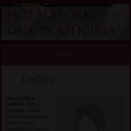
HOT MATORKE –
ONA TRAŽI NJEGA
Menu
Skip
Lepljiva
to
content
Ime: Lepljiva
Godište: 1977.
Ukratko o meni:
Pozuda i potreba za
seksom me je
namamila da vam se