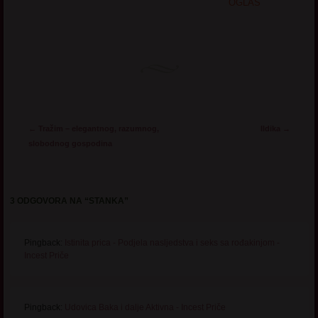
OGLAS
Post navigation
←
Tražim – elegantnog, razumnog,
Ildika
→
slobodnog gospodina
3 ODGOVORA NA “
STANKA
”
Pingback:
Istinita prica - Podjela nasljedstva i seks sa rođakinjom -
Incest Priče
Pingback:
Udovica Baka i dalje Aktivna - Incest Priče