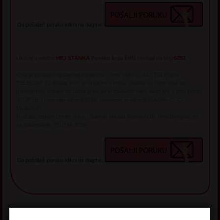
Da pošalješ poruku klikni na dugme:
Ukucaj u telefon
HEJ STANKA
Poruku koju želiš
i pošalji na broj
6292
Chat je virtualno-zabavnog karaktera. Cena SMS-a - A1 - TELENOR -
TELEKOM: 72 dinara. PDV je uključen u cenu. Ukoliko ne želite više da
primate sms poruke od dama prijavljenih na ovom sajtu, ukucajte u sms poruci
STOP HEJ i pošaljite na broj 6292. Reklamacije na broj 064/045-41-42
MediaSMS
Pružalac usluge Dopler d.o.o., Bulevar Mihajla Pupina 6/16, Novi Beograd, tel.
za reklamacije: 011/214-3050
Da pošalješ poruku klikni na dugme: