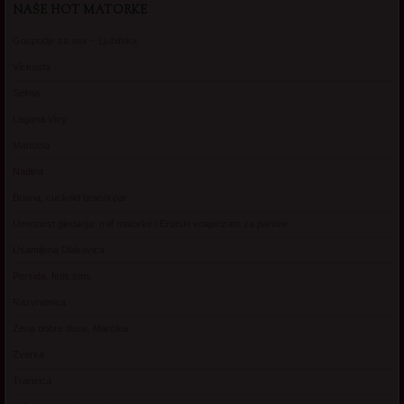
NAŠE HOT MATORKE
Gospodje za sex – Ljubimka
Vickasta
Selma
Lagana Vixy
Manuela
Nadina
Briana, cuckold bracni par
Umetnost gledanja: milf matorke i Erotski voajerizam za parove
Usamljena Dlakavica
Persida, fetis sms
Razvratnica
Zena dobre duse, Marcika
Zverka
Transica