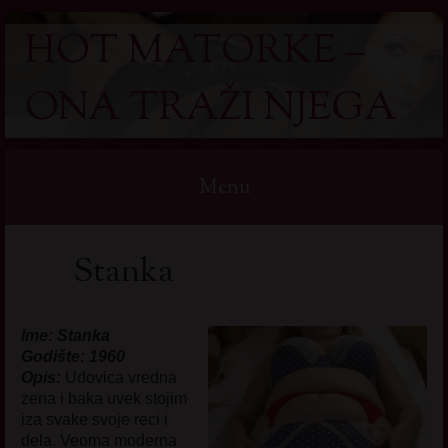
HOT MATORKE –
ONA TRAŽI NJEGA
Menu
Skip
Stanka
to
content
Ime: Stanka
Godište: 1960
Opis:
Udovica vredna
zena i baka uvek stojim
iza svake svoje reci i
dela. Veoma moderna