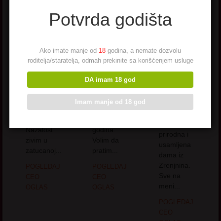
Hot matorke - najtraženije
Potvrda godišta
Ako imate manje od
18
godina, a nemate dozvolu
roditelja/staratelja, odmah prekinite sa korišćenjem usluge
ZVERKA
NADINA
USAMLJ
DA imam 18 god
ENA
Uvek sam
Profesional
DLAKAVI
bila ispred
na u poslu.
Imam manje od 18 god
CA
svog
Trgovac
vremena.
sam 30
Potpuno
Nazalost
godina.
prirodna i
zivim u
Volim da
usamljena
zatucanoj...
pratim...
dama iz
Zrenjnina.
POGLEDAJ
POGLEDAJ
Sve na
CEO
CEO
meni...
OGLAS
OGLAS
POGLEDAJ
CEO