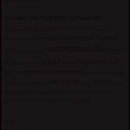
Jelisava, zena bez stida
MATORKA – ONA TRAŽI NJEGA – HOT MATORKE
beogradjanka
crnka
domacica
beograd
baka
bucka
diskretna
hotmatorke
hot matorke
hotline
guzata
dopisivanje
matorke
matorka
iskusna
matorke
licni oglasi
lepa
milf
napaljena
ona
milfare
za seks
matorke za sex
plavuša
razvedena
trazi njega
seks
seksi adresar
seksi
sisata
sex oglasi
oglasi
sisate
sekssms
sexsms
sex matorke
udata
sms
slobodna
starija
velike sise
vruci
upoznavanje
zgodna
za mladje
za seks
razgovori
za mlade
Kontakt
Kupovina 10 minuta