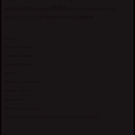
udata
sms
slobodna
starija
velike sise
vruci
upoznavanje
zgodna
za mladje
za seks
razgovori
za mlade
Kontakt
Kupovina 10 minuta
Kupovina 30 minuta
Kupovina 60 minuta
Matorke
Matorke za upoznavanje
Pravilnik i uslovi
Sexy Adresar
Starije dame za avanturu
Zasto starije zene tvrde da vise uzivaju u seksu nego u mladosti?