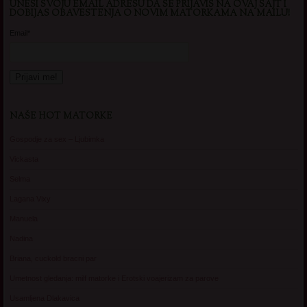
UNESI SVOJU EMAIL ADRESU DA SE PRIJAVIS NA OVAJ SAJT I
DOBIJAS OBAVESTENJA O NOVIM MATORKAMA NA MAILU!
Email*
NAŠE HOT MATORKE
Gospodje za sex – Ljubimka
Vickasta
Selma
Lagana Vixy
Manuela
Nadina
Briana, cuckold bracni par
Umetnost gledanja: milf matorke i Erotski voajerizam za parove
Usamljena Dlakavica