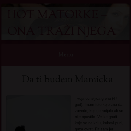
HOT MATORKE –
ONA TRAŽI NJEGA
Menu
Skip
Da ti budem Mamicka
to
content
Tvoja uciteljica greha (47
god). Imam telo koje zna da
zavede, koje je radjalo ali se
nije opustilo. Velike grudi
koje se ne kriju, kukovi puni,
guza cvrst. Fit sam jer