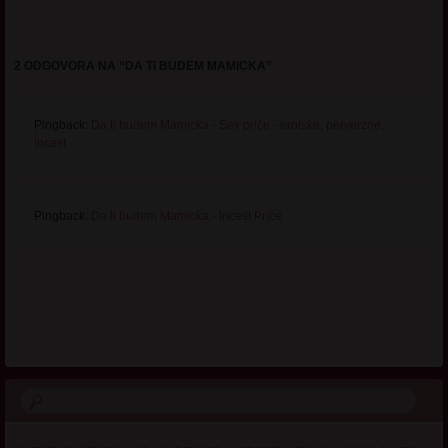
2 ODGOVORA NA “
DA TI BUDEM MAMICKA
”
Pingback:
Da ti budem Mamicka - Sex priče - erotske, perverzne,
incest
Pingback:
Da ti budem Mamicka - Incest Priče
.