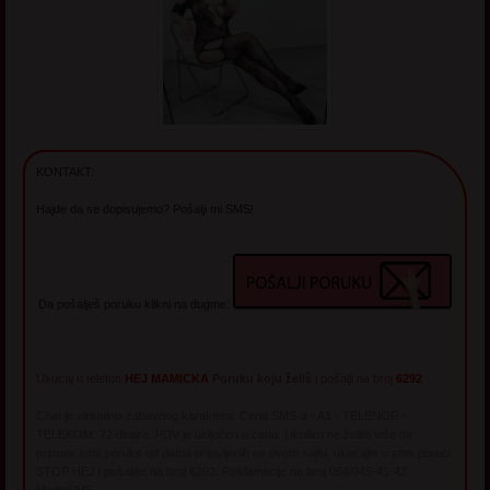
KONTAKT:
Hajde da se dopisujemo? Pošalji mi SMS!
Da pošalješ poruku klikni na dugme:
Ukucaj u telefon
HEJ MAMICKA
Poruku koju želiš
i pošalji na broj
6292
Chat je virtualno-zabavnog karaktera. Cena SMS-a - A1 - TELENOR -
TELEKOM: 72 dinara. PDV je uključen u cenu. Ukoliko ne želite više da
primate sms poruke od dama prijavljenih na ovom sajtu, ukucajte u sms poruci
STOP HEJ i pošaljite na broj 6292. Reklamacije na broj 064/045-41-42