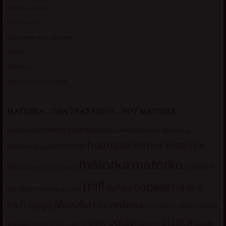
Persida, fetis sms
Razvratnica
Zena dobre duse, Marcika
Zverka
Transica
Jelisava, zena bez stida
MATORKA – ONA TRAŽI NJEGA – HOT MATORKE
beogradjanka
crnka
domacica
beograd
baka
bucka
diskretna
hotmatorke
hot matorke
hotline
guzata
dopisivanje
matorke
matorka
iskusna
matorke
licni oglasi
lepa
milf
napaljena
ona
milfare
za seks
matorke za sex
plavuša
razvedena
trazi njega
seks
seksi adresar
seksi
sisata
sex oglasi
oglasi
sisate
sekssms
sexsms
sex matorke