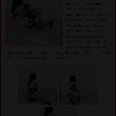
vezbam… ali zelim treniram
mlade muskarce da budu
pravi ljubavnici. Trazim samo
neiskusne. One sto ne znaju
ali zele da nauce. Da li si
ikada sanjao da ti mama
pokaze kako se dodiruje
zena? Da ti polako objasni
kako se lize klitoris? Da te
pogleda u oci dok ti sapuce sta da joj radis sledece? Ja sam ta. Tvoj
fetis. Tvoja zabranjena zelja. Tvoja mamica.