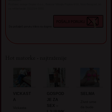
MediaSMS
Pružalac usluge Dopler d.o.o., Bulevar Mihajla Pupina 6/16, Novi Beograd, tel.
za reklamacije: 011/214-3050
Da pošalješ poruku klikni na dugme:
Hot matorke - najtraženije
VICKAST
GOSPOD
SELMA
A
JE ZA
Zivot ume
SEX –
da bude
Vickasta
LJUBIMK