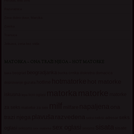
Persida, fetis sms
Razvratnica
Zena dobre duse, Marcika
Zverka
Transica
Jelisava, zena bez stida
MATORKA – ONA TRAŽI NJEGA – HOT MATORKE
beogradjanka
crnka
domacica
beograd
baka
bucka
diskretna
hotmatorke
hot matorke
hotline
guzata
dopisivanje
matorke
matorka
iskusna
matorke
licni oglasi
lepa
milf
napaljena
ona
milfare
za seks
matorke za sex
plavuša
razvedena
trazi njega
seks
seksi adresar
seksi
sisata
sex oglasi
oglasi
sisate
sekssms
sexsms
sex matorke