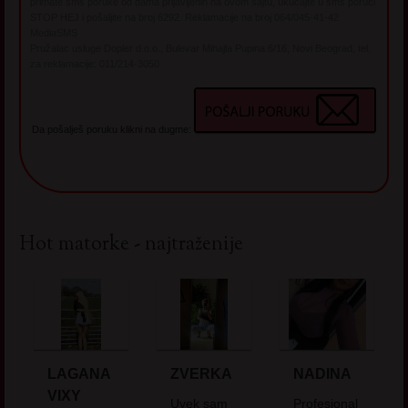
primate sms poruke od dama prijavljenih na ovom sajtu, ukucajte u sms poruci
STOP HEJ i pošaljite na broj 6292. Reklamacije na broj 064/045-41-42
MediaSMS
Pružalac usluge Dopler d.o.o., Bulevar Mihajla Pupina 6/16, Novi Beograd, tel.
za reklamacije: 011/214-3050
Da pošalješ poruku klikni na dugme:
Hot matorke - najtraženije
LAGANA
ZVERKA
NADINA
VIXY
Uvek sam
Profesional