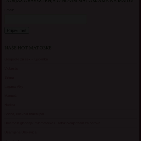
DOBIJAS OBAVESTENJA O NOVIM MATORKAMA NA MAILU!
Email*
NAŠE HOT MATORKE
Gospodje za sex – Ljubimka
Vickasta
Selma
Lagana Vixy
Manuela
Nadina
Briana, cuckold bracni par
Umetnost gledanja: milf matorke i Erotski voajerizam za parove
Usamljena Dlakavica