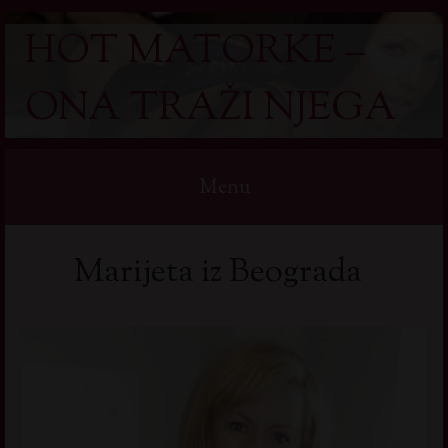
HOT MATORKE –
ONA TRAŽI NJEGA
Menu
Skip
Marijeta iz Beograda
to
content