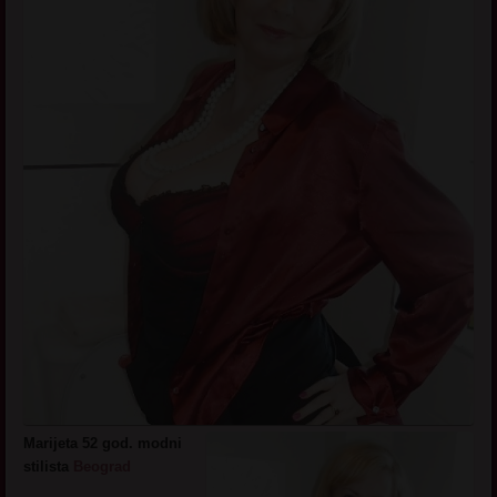
Marijeta 52 god. modni
stilista
Beograd