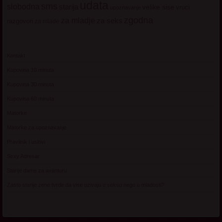
udata
sms
slobodna
starija
velike sise
vruci
upoznavanje
zgodna
za mladje
za seks
razgovori
za mlade
Kontakt
Kupovina 10 minuta
Kupovina 30 minuta
Kupovina 60 minuta
Matorke
Matorke za upoznavanje
Pravilnik i uslovi
Sexy Adresar
Starije dame za avanturu
Zasto starije zene tvrde da vise uzivaju u seksu nego u mladosti?