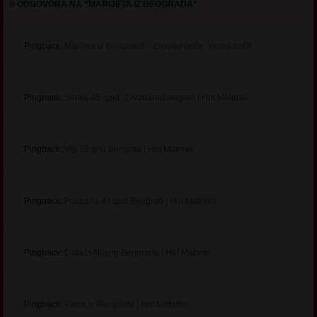
9 ODGOVORA NA “
MARIJETA IZ BEOGRADA
”
Pingback:
Marijeta iz Beograda – Erotske priče, incest priče
Pingback:
Slatka 45. god. Zvezdara/Beograd | Hot Matorke
Pingback:
Vip 53 god Beograd | Hot Matorke
Pingback:
Pospana 44 god Beograd | Hot Matorke
Pingback:
Dida iz Novog Beograda | Hot Matorke
Pingback:
Evica iz Beograda | Hot Matorke