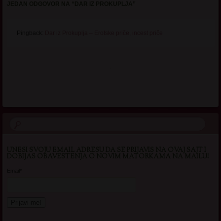
JEDAN ODGOVOR NA “
DAR IZ PROKUPLJA
”
Pingback:
Dar iz Prokuplja – Erotske priče, incest priče
.
UNESI SVOJU EMAIL ADRESU DA SE PRIJAVIS NA OVAJ SAJT I
DOBIJAS OBAVESTENJA O NOVIM MATORKAMA NA MAILU!
Email*