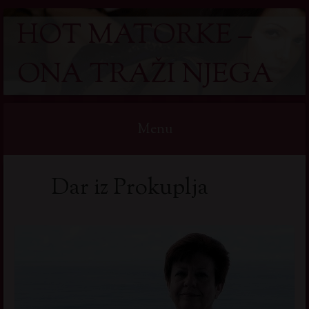
HOT MATORKE –
ONA TRAŽI NJEGA
Menu
Skip
Dar iz Prokuplja
to
content