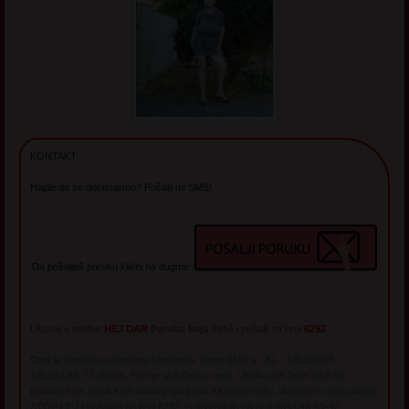
KONTAKT:
Hajde da se dopisujemo? Pošalji mi SMS!
Da pošalješ poruku klikni na dugme:
Ukucaj u telefon
HEJ DAR
Poruku koju želiš
i pošalji na broj
6292
Chat je virtualno-zabavnog karaktera. Cena SMS-a - A1 - TELENOR -
TELEKOM: 72 dinara. PDV je uključen u cenu. Ukoliko ne želite više da
primate sms poruke od dama prijavljenih na ovom sajtu, ukucajte u sms poruci
STOP HEJ i pošaljite na broj 6292. Reklamacije na broj 064/045-41-42