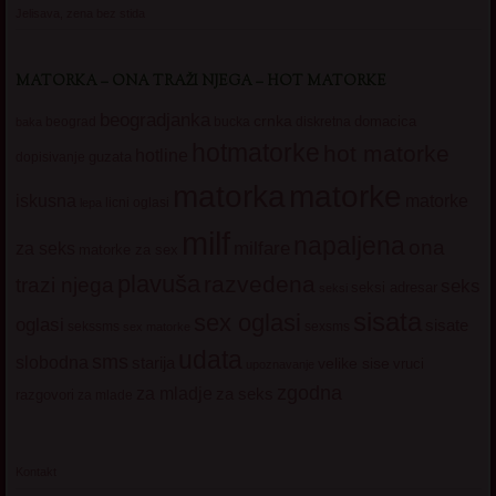
Jelisava, zena bez stida
MATORKA – ONA TRAŽI NJEGA – HOT MATORKE
beogradjanka
crnka
domacica
beograd
baka
bucka
diskretna
hotmatorke
hot matorke
hotline
guzata
dopisivanje
matorke
matorka
iskusna
matorke
licni oglasi
lepa
milf
napaljena
ona
milfare
za seks
matorke za sex
plavuša
razvedena
trazi njega
seks
seksi adresar
seksi
sisata
sex oglasi
oglasi
sisate
sekssms
sexsms
sex matorke
udata
sms
slobodna
starija
velike sise
vruci
upoznavanje
zgodna
za mladje
za seks
razgovori
za mlade
Kontakt