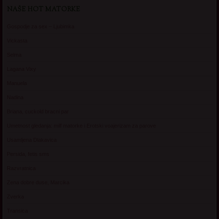
NAŠE HOT MATORKE
Gospodje za sex – Ljubimka
Vickasta
Selma
Lagana Vixy
Manuela
Nadina
Briana, cuckold bracni par
Umetnost gledanja: milf matorke i Erotski voajerizam za parove
Usamljena Dlakavica
Persida, fetis sms
Razvratnica
Zena dobre duse, Marcika
Zverka
Transica