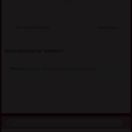
Post navigation
←
Da ti budem Mamicka
Tajanstvena
→
JEDAN ODGOVOR NA “
MARINKA
”
Pingback:
Marinka - Incest Priče domace erotske price
.