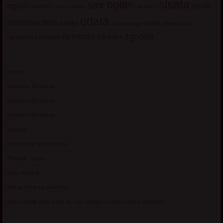
sisata
sex oglasi
oglasi
sisate
sekssms
sexsms
sex matorke
udata
sms
slobodna
starija
velike sise
vruci
upoznavanje
zgodna
za mladje
za seks
razgovori
za mlade
Kontakt
Kupovina 10 minuta
Kupovina 30 minuta
Kupovina 60 minuta
Matorke
Matorke za upoznavanje
Pravilnik i uslovi
Sexy Adresar
Starije dame za avanturu
Zasto starije zene tvrde da vise uzivaju u seksu nego u mladosti?