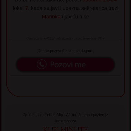
lokal
7
, kada se javi ljubazna sekretarica trazi
Marinka
i javiću ti se
Da me pozoveš klikni na dugme:
Za korisnike Yettel, Mts i A1 mreže kao i pozive iz
inostranstva
KUPI MINUTE