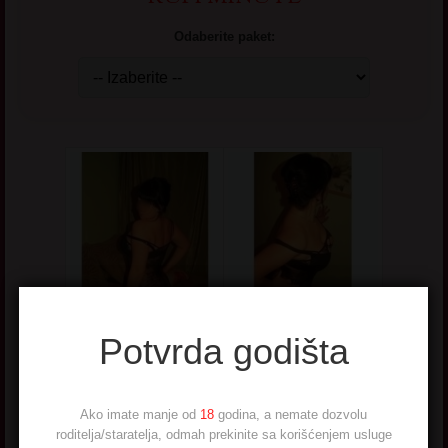
Odaberite paket:
Hot matorke - najtraženije
Potvrda godišta
Ako imate manje od
18
godina, a nemate dozvolu
roditelja/staratelja, odmah prekinite sa korišćenjem usluge