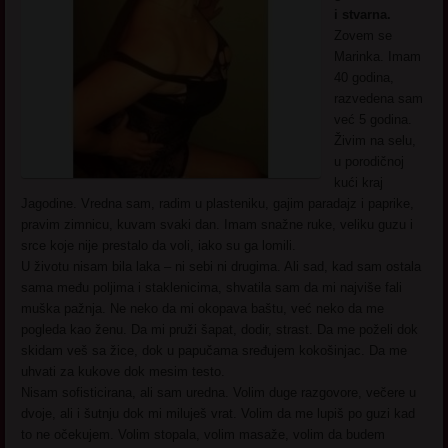
i stvarna.
Zovem se
Marinka. Imam
40 godina,
razvedena sam
već 5 godina.
Živim na selu,
u porodičnoj
kući kraj
Jagodine. Vredna sam, radim u plasteniku, gajim paradajz i paprike,
pravim zimnicu, kuvam svaki dan. Imam snažne ruke, veliku guzu i
srce koje nije prestalo da voli, iako su ga lomili.
U životu nisam bila laka – ni sebi ni drugima. Ali sad, kad sam ostala
sama među poljima i staklenicima, shvatila sam da mi najviše fali
muška pažnja. Ne neko da mi okopava baštu, već neko da me
pogleda kao ženu. Da mi pruži šapat, dodir, strast. Da me poželi dok
skidam veš sa žice, dok u papučama sređujem kokošinjac. Da me
uhvati za kukove dok mesim testo.
Nisam sofisticirana, ali sam uredna. Volim duge razgovore, večere u
dvoje, ali i šutnju dok mi miluješ vrat. Volim da me lupiš po guzi kad
to ne očekujem. Volim stopala, volim masaže, volim da budem