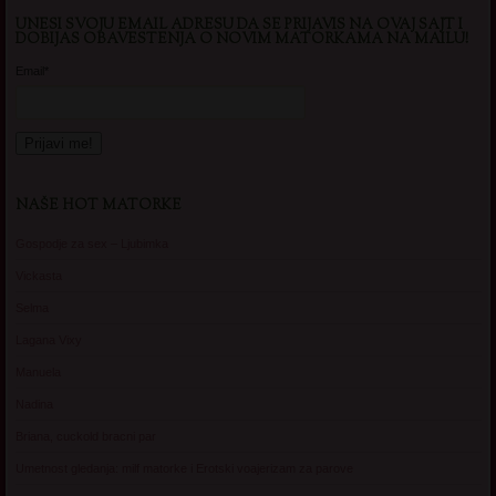
UNESI SVOJU EMAIL ADRESU DA SE PRIJAVIS NA OVAJ SAJT I
DOBIJAS OBAVESTENJA O NOVIM MATORKAMA NA MAILU!
Email*
NAŠE HOT MATORKE
Gospodje za sex – Ljubimka
Vickasta
Selma
Lagana Vixy
Manuela
Nadina
Briana, cuckold bracni par
Umetnost gledanja: milf matorke i Erotski voajerizam za parove