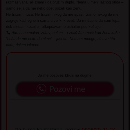
razmazivana, ali znam i da pružim duplo. Nema u meni lažnog stida –
samo želja da me neko opet poželi kao ženu.
Ne tražim muža. Ne tražim nikog da me spasi. Samo nekog da me
zagreje kad legnem sama u veliki krevet. Da mi šapne da sam lepa,
dok skidam kecelju i otkopčavam brushalter pod košuljom.
Ako si normalan, zdrav, nežan – i znaš šta znači kad žena kaže
“hoću da me neko dotakne” – javi se. Nemam mnogo, ali sve što
dam, dajem iskreno.
Da me pozoveš klikni na dugme:
Da bi me kontaktirao, pozovi
0906/20-21-24