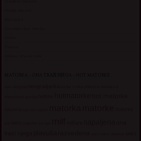
Usamljena Dlakavica
Persida, fetis sms
Razvratnica
Zena dobre duse, Marcika
Zverka
Transica
Jelisava, zena bez stida
MATORKA – ONA TRAŽI NJEGA – HOT MATORKE
beogradjanka
crnka
domacica
beograd
baka
bucka
diskretna
hotmatorke
hot matorke
hotline
guzata
dopisivanje
matorke
matorka
iskusna
matorke
licni oglasi
lepa
milf
napaljena
ona
milfare
za seks
matorke za sex
plavuša
razvedena
trazi njega
seks
seksi adresar
seksi