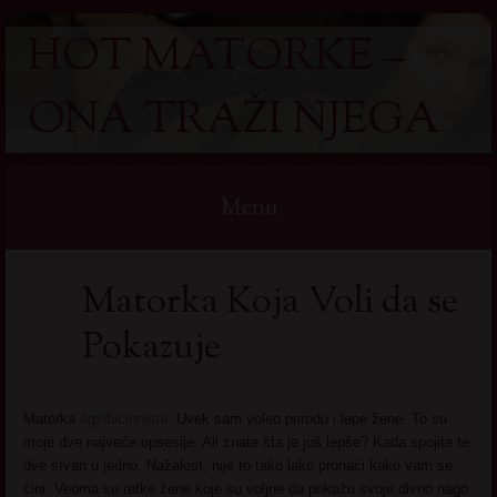
HOT MATORKE –
ONA TRAŽI NJEGA
Menu
Skip
Matorka Koja Voli da se
to
content
Pokazuje
Matorka
egzibicionista
. Uvek sam voleo prirodu i lepe žene. To su
moje dve najveće opsesije. Ali znate šta je još lepše? Kada spojite te
dve stvari u jedno. Nažalost, nije to tako lako pronaći kako vam se
čini. Veoma su retke žene koje su voljne da pokažu svoje divno nago