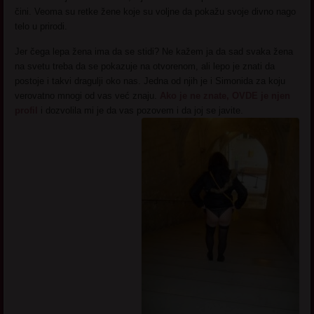
čini. Veoma su retke žene koje su voljne da pokažu svoje divno nago
telo u prirodi.
Jer čega lepa žena ima da se stidi? Ne kažem ja da sad svaka žena
na svetu treba da se pokazuje na otvorenom, ali lepo je znati da
postoje i takvi dragulji oko nas. Jedna od njih je i Simonida za koju
verovatno mnogi od vas već znaju.
Ako je ne znate, OVDE je njen
profil
i dozvolila mi je da vas pozovem i da joj se javite.