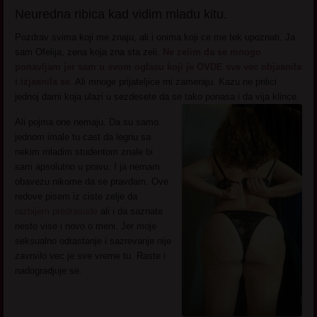
Neuredna ribica kad vidim mladu kitu.
Pozdrav svima koji me znaju, ali i onima koji ce me tek upoznati. Ja
sam Ofelija, zena koja zna sta zeli.
Ne zelim da se mnogo
ponavljam jer sam u svom oglasu koji je OVDE sve vec objasnila
i izjasnila se
. Ali mnoge prijateljice mi zameraju. Kazu ne prilici
jednoj dami koja ulazi u sezdesete da se tako ponasa i da vija klince.
Ali pojma one nemaju. Da su samo
jednom imale tu cast da legnu sa
nekim mladim studentom znale bi
sam apsolutno u pravu. I ja nemam
obavezu nikome da se pravdam. Ove
redove pisem iz ciste zelje da
razbijem predrasude
ali i da saznate
nesto vise i novo o meni. Jer moje
seksualno odrastanje i sazrevanje nije
zavrsilo vec je sve vreme tu. Raste i
nadogradjuje se.