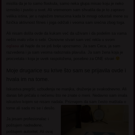
mislila da je to samo floskula, samo neka glupa misao koju je neko
izmislio i pustio u svet. Ali vremenom sam shvatila da je to zapravo
velika istina, jer u najtežim trenucima kada bi mnogi odustali mene su
fizička aktivnost fitnes i joga održali i veoma sam srećna zbog toga.
Ali nisam došla ovde da kukam već da uživam i da podelim sa vama
nešto malo više o sebi. Osnovne stvari sam već rekla u svom
oglasu
ali hajde da se još bolje upoznamo. Ja sam Ceca, ja sam
razvedena i ja sam veoma radoznala plavuša. Ja sam žena koja je
procvetala i koja je uvek raspoložena, posebno za ONE stvari
Moje drugarice su krive što sam se prijavila ovde i
hvala im na tome.
Iskustva pregršt, uzbuđenja ne manjka, druženje je svakodnevno. Ali
danas bih pričala o nečemu što ne znate o meni. Nedavno sam imala
iskustvo kojem se nisam nadala. Priznajem da sam često maštala o
tome ali sada mi se i desilo.
Ja jesam profesionalac i
poštujem nadređene,
poštujem autoritet. Ali ovaj