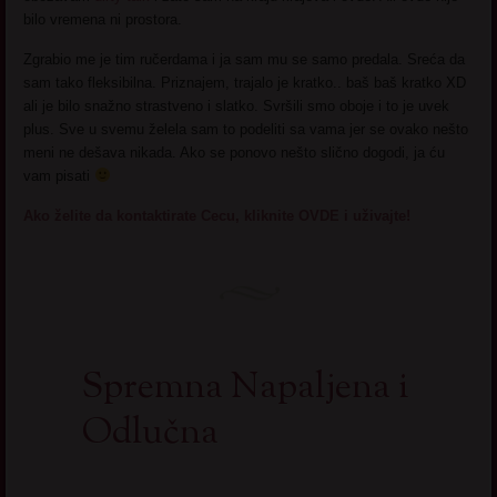
bilo vremena ni prostora.
Zgrabio me je tim ručerdama i ja sam mu se samo predala. Sreća da
sam tako fleksibilna. Priznajem, trajalo je kratko.. baš baš kratko XD
ali je bilo snažno strastveno i slatko. Svršili smo oboje i to je uvek
plus. Sve u svemu želela sam to podeliti sa vama jer se ovako nešto
meni ne dešava nikada. Ako se ponovo nešto slično dogodi, ja ću
vam pisati
Ako želite da kontaktirate Cecu, kliknite OVDE i uživajte!
Spremna Napaljena i
Odlučna