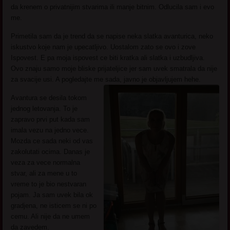
da krenem o privatnijim stvarima ili manje bitnim. Odlucila sam i evo
me.
Primetila sam da je trend da se napise neka slatka avanturica, neko
iskustvo koje nam je upecatljivo. Uostalom zato se ovo i zove
Ispovest. E pa moja ispovest ce biti kratka ali slatka i uzbudljiva.
Ovo znaju samo moje bliske prijateljice jer sam uvek smatrala da nije
za svacije usi. A pogledajte me sada, javno je objavljujem hehe.
Avantura se desila tokom
jednog letovanja. To je
zapravo prvi put kada sam
imala vezu na jedno vece.
Mozda ce sada neki od vas
zakolutati ocima. Danas je
veza za vece normalna
stvar, ali za mene u to
vreme to je bio nestvaran
pojam. Ja sam uvek bila ok
gradjena, ne isticem se ni po
cemu. Ali nije da ne umem
da zavedem.