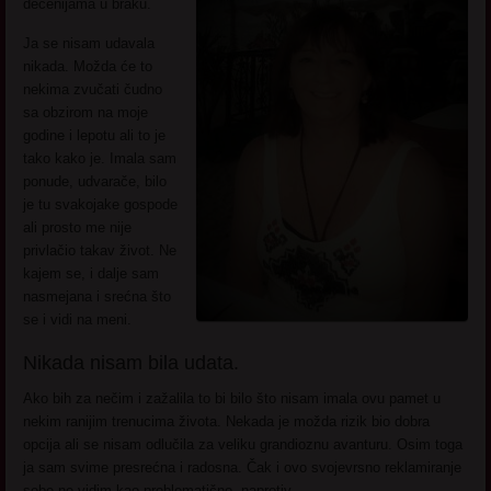
decenijama u braku.
Ja se nisam udavala
nikada. Možda će to
nekima zvučati čudno
sa obzirom na moje
godine i lepotu ali to je
tako kako je. Imala sam
ponude, udvarače, bilo
je tu svakojake gospode
ali prosto me nije
privlačio takav život. Ne
kajem se, i dalje sam
nasmejana i srećna što
se i vidi na meni.
Nikada nisam bila udata.
Ako bih za nečim i zažalila to bi bilo što nisam imala ovu pamet u
nekim ranijim trenucima života. Nekada je možda rizik bio dobra
opcija ali se nisam odlučila za veliku grandioznu avanturu. Osim toga
ja sam svime presrećna i radosna. Čak i ovo svojevrsno reklamiranje
sebe ne vidim kao problematično, naprotiv.