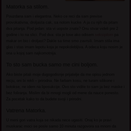
Matorka sa stilom.
Pouzdana sam i elegantna. Neko ce reci da sam previse
provokativna, droljasta cak, sa notom kucke. A ja cu njih da pitam
dva pitanja. Pod jedan: sta vi uopste znate? Onu stvar videli pre 2
godine i to na slici. Pod dva: sta je lose ako odisem
seksipilom
pa
makar on bio i droljast? Dakle sa time smo zavrsili. Imam stila ima
glas i stas imam lepotu koja je nepokolebljiva. A odeca koju nosim je
ona u kojoj sam najkomotnija.
To sto sam bucka samo me cini boljom.
Ako biste pitali moje dugogodisnje prijatelje da me opisu jednom
recju, oni bi rekli – prirodna. Ne farbam kosu, ne turam silikone i
botokse, ne idem na liposukcije. Ovo sto vidite to sam ja bez maske i
bez foliranja. Mislim da bi mnogi mogli od mene da nauce ponesto.
Za pocetak kako to da budete svoji i prirodni.
Vatrena Matorka.
U meni gori vatra koja se nikada nece ugasiti. Onaj ko je pravi
muskarac moci se posle samo 10 minuta razgovora sa mnom da