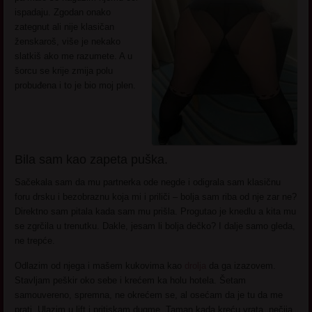
ispadaju. Zgodan onako
zategnut ali nije klasičan
ženskaroš, više je nekako
slatkiš ako me razumete. A u
šorcu se krije zmija polu
probuđena i to je bio moj plen.
Bila sam kao zapeta puška.
Sačekala sam da mu partnerka ode negde i odigrala sam klasičnu
foru drsku i bezobraznu koja mi i priliči – bolja sam riba od nje zar ne?
Direktno sam pitala kada sam mu prišla. Progutao je knedlu a kita mu
se zgrčila u trenutku. Dakle, jesam li bolja dečko? I dalje samo gleda,
ne trepće.
Odlazim od njega i mašem kukovima kao
drolja
da ga izazovem.
Stavljam peškir oko sebe i krećem ka holu hotela. Šetam
samouvereno, spremna, ne okrećem se, al osećam da je tu da me
prati. Ulazim u lift i pritiskam dugme. Taman kada kreću vrata, nečija