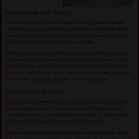
Matorka koja pleni lepotom.
Ona je žena koja pleni svojom lepotom, zrelošću, ljubavlju prema
svemu što je vezano za emociju, erotiku i seks. Ne želim da glumim
drvenog advokata ali kako je ne pohvaliti. Ona je sama rekla da traži
ljude istog interesovanja i tako smo se i skontali.
Seksualnost je tema koja ne treba i ne sme da bude taboo. Ljudi 21 je
vek, čemu stid, čemu odbacivanje nečega što je tako slatko, sočno,
tako neophodno. Simonida mi je pokazala kako sve to da podignem
na još viši nivo. Divno je iskustvo biti uz takvu osobu koja koristi reči
za koje neki smatraju neprikladnim. Za mene su prelepe.
Seksualnost nije taboo!
Da tvrd sam sve vreme dok sam sa njom i nema zašto to da krijem.
Ona je probudila u meni tu neku iskru tako da mi kurac nije jedini
uzbuđen kada sam s njom. Celo telo treperi i drhti. To malo ko može
da doživi, a još manje je njih koje to mogu da izazovu.
Avanture koje je doživela i podelila sa mnom su jedinstvene. Većina