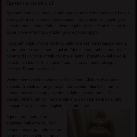
Spremna za akciju!
Spremna sam bila i ostavila sam sve po strani i obaveze i sve i uzela
sam godišnji i malo uzela da otputujem. Topla destinacija polu gola
tela oko mene i žurke kokteli pesma i ples do zore. I mi starije volimo
da se provedemo malo. Mada nije sve počelo sjajno.
Kada sam stigla prvo je došlo do zabune u vezi smeštaja pa rešavaj
vamo tamo pola dana sam izgubila. Ali rekla sam sebi da me to neće
poremetiti i da ću iskoristiti dan maksimalno. Bazeni kokteli i već je
postalo sve lakše. To nije neko haos luksuzno mesto ali nije ni
socijala. Taman kako volim.
Većina momaka okolo zauzetih. Očekivano. Ali kada je to mene
sprečilo. Gledali su me jer imaju i šta da vide. Mini bikini tamno
crvene boje izazivao je poglede i uzdahe svih oko mene. Volim
pažnju. Većina vas koji me poznaju znaju da sam žena koja puni
energiju kroz jebozovne poglede ljudi oko sebe.
A jedan crni momak se
zagledao maksimalno. Kako
pomerim noge, pa malo raširim
pa malo se naguzim njemu oči