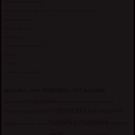
Briana, cuckold bracni par
Umetnost gledanja: milf matorke i Erotski voajerizam za parove
Usamljena Dlakavica
Persida, fetis sms
Razvratnica
Zena dobre duse, Marcika
Zverka
Transica
Jelisava, zena bez stida
MATORKA – ONA TRAŽI NJEGA – HOT MATORKE
beogradjanka
crnka
domacica
beograd
baka
bucka
diskretna
hotmatorke
hot matorke
hotline
guzata
dopisivanje
matorke
matorka
iskusna
matorke
licni oglasi
lepa
milf