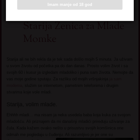
Imam manje od 18 god
Starija Ženica za Mlade
Momke
Starija ali ne bih rekla da je tek sada došlo mojih 5 minuta. Ja uživam
u svom životu od početka pa do dan danas. Prosto volim život i sa
svojih 60 i kusur ja izgledam mladoliko i puna sam života. Nemojte da
vas moje godine sputaju. Za razliku od mojih vršnjakinja
ja sam
moderna
, služim se internetom, pametnim telefonima i drugim
stvarima koje vole mladi.
Starija, volim mlade.
Ehhhh mladi… ma nisam ja neka usedela baba koja kuka za svojom
mladošću. Ali priznajem da mi današnji mladići priređuju uživanje za
čula. Kada kažem ovako nešto u prisustvu svojih komšinica one
odmah me pogledaju u čuđenju. Ali razumljivo je jer one su