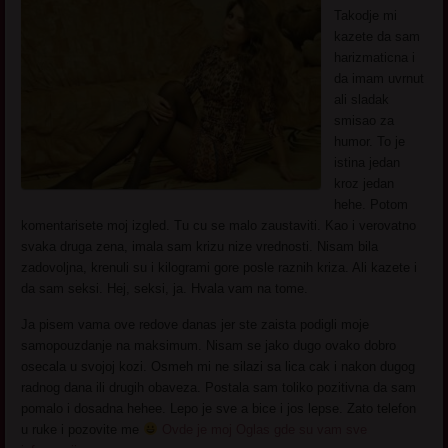
Takodje mi
kazete da sam
harizmaticna i
da imam uvrnut
ali sladak
smisao za
humor. To je
istina jedan
kroz jedan
hehe. Potom
komentarisete moj izgled. Tu cu se malo zaustaviti. Kao i verovatno
svaka druga zena, imala sam krizu nize vrednosti. Nisam bila
zadovoljna, krenuli su i kilogrami gore posle raznih kriza. Ali kazete i
da sam seksi. Hej, seksi, ja. Hvala vam na tome.
Ja pisem vama ove redove danas jer ste zaista podigli moje
samopouzdanje na maksimum. Nisam se jako dugo ovako dobro
osecala u svojoj kozi. Osmeh mi ne silazi sa lica cak i nakon dugog
radnog dana ili drugih obaveza. Postala sam toliko pozitivna da sam
pomalo i dosadna hehee. Lepo je sve a bice i jos lepse. Zato telefon
u ruke i pozovite me
Ovde je moj Oglas gde su vam sve