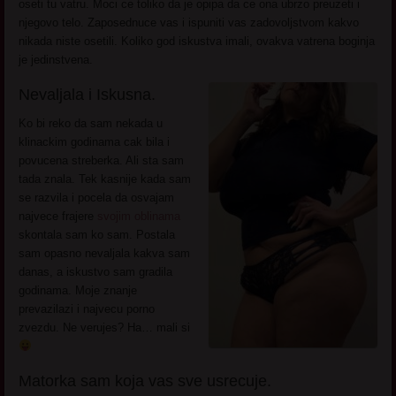
oseti tu vatru. Moci ce toliko da je opipa da ce ona ubrzo preuzeti i
njegovo telo. Zaposednuce vas i ispuniti vas zadovoljstvom kakvo
nikada niste osetili. Koliko god iskustva imali, ovakva vatrena boginja
je jedinstvena.
Nevaljala i Iskusna.
Ko bi reko da sam nekada u
klinackim godinama cak bila i
povucena streberka. Ali sta sam
tada znala. Tek kasnije kada sam
se razvila i pocela da osvajam
najvece frajere
svojim oblinama
skontala sam ko sam. Postala
sam opasno nevaljala kakva sam
danas, a iskustvo sam gradila
godinama. Moje znanje
prevazilazi i najvecu porno
zvezdu. Ne verujes? Ha… mali si
Matorka sam koja vas sve usrecuje.