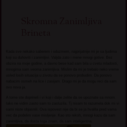
Skromna Zanimljiva
Brineta
Kada sve nekako saberem i oduzmem, najprijatnije mi je sa ljudima
koji su duhoviti i zanimljivi. Valjda zato i mene mnogi gotive. Bez
obzira na moje godine, a davno bese kad sam bila u cvetu mladosti,
mnogima sam veoma zanimljiva. Mislim da mi je trebalo neko vreme
usled losih situacija u zivotu da se ponovo probudim. Da ponovo
nabacim osmeh na lice i zasijam. Drago mi je da mogu reci da sam
ovo nova ja.
A tome ste doprineli i vi koji i dalje zelite da se upoznate sa mnom.
Iako ne vidim zasto sam to zasluzila. Tj nisam to razumela dok mi vi
sami niste objasnili. Ova ispovest nije da bi se ja hvalila pred vama
vec da podelim vase misljenje. Kao sto rekoh, mnogi kazu da sam
zanimljiva, da dosta toga znam, da sam inteligentna.