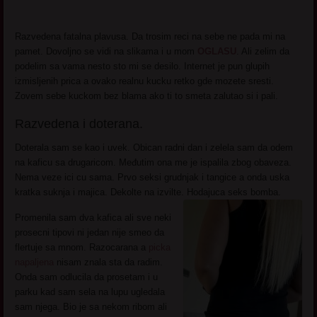
Razvedena fatalna plavusa. Da trosim reci na sebe ne pada mi na
pamet. Dovoljno se vidi na slikama i u mom
OGLASU
. Ali zelim da
podelim sa vama nesto sto mi se desilo. Internet je pun glupih
izmisljenih prica a ovako realnu kucku retko gde mozete sresti.
Zovem sebe kuckom bez blama ako ti to smeta zalutao si i pali.
Razvedena i doterana.
Doterala sam se kao i uvek. Obican radni dan i zelela sam da odem
na kaficu sa drugaricom. Međutim ona me je ispalila zbog obaveza.
Nema veze ici cu sama. Prvo seksi grudnjak i tangice a onda uska
kratka suknja i majica. Dekolte na izvilte. Hodajuca seks bomba.
Promenila sam dva kafica ali sve neki
prosecni tipovi ni jedan nije smeo da
flertuje sa mnom. Razocarana a
picka
napaljena
nisam znala sta da radim.
Onda sam odlucila da prosetam i u
parku kad sam sela na lupu ugledala
sam njega. Bio je sa nekom ribom ali