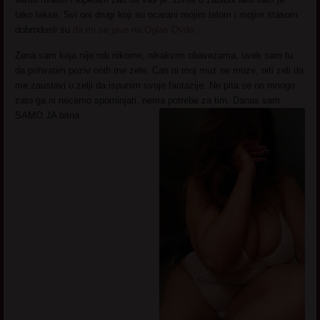
tako lakse. Svi oni drugi koji su ocarani mojim telom i mojim stasom
dobrodosli su
da mi se jave na Oglas Ovde
.
Zena sam koja nije rob nikome, nikakvim obavezama, uvek sam tu
da prihvatim poziv onih me zele. Can ni moj muz ne moze, niti zeli da
me zaustavi u zelji da ispunim svoje fantazije. Ne pita se on mnogo
zato ga ni necemo spominjati, nema potrebe za tim. Danas sam
SAMO JA bitna.