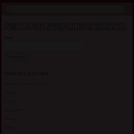
UNESI SVOJU EMAIL ADRESU DA SE PRIJAVIS NA OVAJ SAJT I
DOBIJAS OBAVESTENJA O NOVIM MATORKAMA NA MAILU!
Email*
NAŠE HOT MATORKE
Gospodje za sex – Ljubimka
Vickasta
Selma
Lagana Vixy
Manuela
Nadina