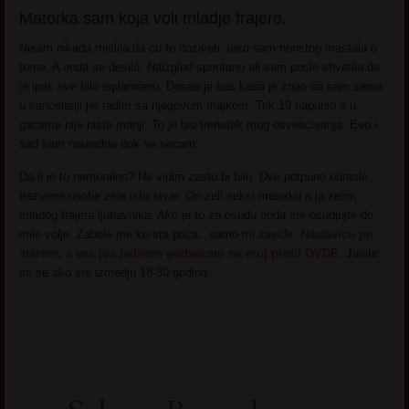
Matorka sam koja voli mladje frajere.
Nisam nikada mislila da cu to doziveti, iako sam nonstop mastala o
tome. A onda se desilo. Naizgled spontano ali sam posle shvatila da
je ipak sve bilo isplanirano. Dosao je bas kada je znao da sam sama
u kancelariji jer radim sa njegovom majkom. Tek 19 napunio a u
gacama nije nista manji. To je bio trenutak mog osvescivanja. Evo i
sad sam neuredna dok se secam.
Da li je to nemoralno? Ne vidim zasto bi bilo. Dve potpuno odrasle
trezvene osobe zele istu stvar. On zeli seksi matorku a ja zelim
mladog frajera ljubavnika. Ako je to za osudu onda me osudjujte do
mile volje. Zabole me ko sta prica.. samo mi zavide.
Nastavicu po
starom, a vas jos jednom podsecam na moj profil OVDE.
Javite
mi se ako ste izmedju 18-30 godina.