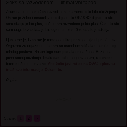
Seks sa razvedenom – ultimativni taboo.
Znam da bi se neke žene uvredile, ali za mene je to bilo otrežnjenje.
On me je želeo i nesumljivo se digao, i to OPASNO digao! To što
sam starija je bio plus, to što sam razvedena je bio plus. Čak i to što
sam dugo bez seksa je bio ogroman plus! Sve ostalo je istorija.
Ljubio me je, lizao me je tamo gde niko pre njega nije ni prstić stavio.
Orgazam za orgazmom, ja sam sa osmehom vrištala u naručju tog
mladog pastuva. Nakon toga sam postala druga žena. Bez stida i
puna samopouzdanja. Imala sam još mnogo avantura, a o svemu
tome možemo i privatno.
Ako želiš javi mi se na OVAJ oglas, tu
imaš sve informacije. Čekam te.
Regina
Strane:
1
2
»