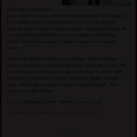
Bio je krupan jak snazan,
gusta uredna crna brada, stariji od mene par godina. Kroz razgovor
koji je usledio nije mi delovao kao neko ko je moj tip. Imao je
drugacije stavove, bio je sirovina, tetoviran. Ja sam ga iskulirala ali
mi je onda drugarica rekla da necu da se udajem i da treba da
uzivam. Da treba da uzivam na jedno vece ako me seksualno
privlaci.
Iskreno nije mi bilo sve jedno u tom trenutku. Tada nisam bila
opustena i spremna na avanturu kao danas. Ali zavela sam ga. Nije
bilo tesko jer je bilo jasno da me zeli. Mislim da je on razlog zasto
volim krupnije muskarce u krevetu. Kad me je zgrabio, podigao,
nabio… ta energija je neopisiva. Bio je vrhunski ljubavnik. Tog
orgazma se i dalje secam.
Eto, to je bila moja Ispovest. Nadam se da ste uzivali.
Ako želite da kontaktirate Anastasiju, kliknite OVDE.