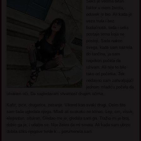
Seks je veoma bitan
faktor u mom životu,
oduvek je bio. Ali kada je
veza trula i bez
budućnosti, tada i seks
postaje tema koja ne
postoji. Sada nakon
svega, kada sam sazrela
do tančina, ja sam
napokon počela da
uživam. Ali nije to bilo
tako od početka. Tek
nedavno sam zahvaljujući
jednom mladiću počela da
otvaram oči. Da sagledavam stvarnost drugim očima.
Kafić, piće, drugarice, zezanje. Vikend kao svaki drugi. Osim što
sam tada ugledala njega. Mlađi ali svakako ne klinac. Lep, crn, visok,
elegantan, situiran. Gledao me je, gledala sam ga. Tražio mi je broj,
dobio ga je, i udaljio se. Nije želeo da mi smeta. Ali kada sam ubrzo
dobila sliku njegove tvrde k… porumenela sam.