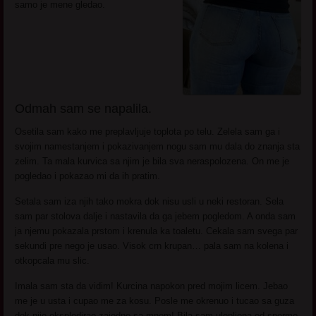
samo je mene gledao.
Odmah sam se napalila.
Osetila sam kako me preplavljuje toplota po telu. Zelela sam ga i
svojim namestanjem i pokazivanjem nogu sam mu dala do znanja sta
zelim. Ta mala kurvica sa njim je bila sva neraspolozena. On me je
pogledao i pokazao mi da ih pratim.
Setala sam iza njih tako mokra dok nisu usli u neki restoran. Sela
sam par stolova dalje i nastavila da ga jebem pogledom. A onda sam
ja njemu pokazala prstom i krenula ka toaletu. Cekala sam svega par
sekundi pre nego je usao. Visok crn krupan… pala sam na kolena i
otkopcala mu slic.
Imala sam sta da vidim! Kurcina napokon pred mojim licem. Jebao
me je u usta i cupao me za kosu. Posle me okrenuo i tucao sa guza
dok nije eksplodirao zajedno sa mnom! Bila sam ulepljena od sperme