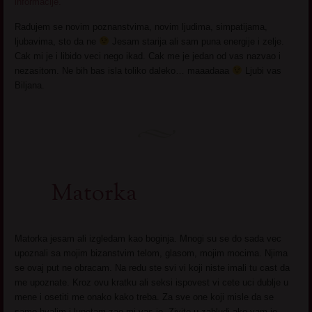
informacije.
Radujem se novim poznanstvima, novim ljudima, simpatijama,
ljubavima, sto da ne
Jesam starija ali sam puna energije i zelje.
Cak mi je i libido veci nego ikad. Cak me je jedan od vas nazvao i
nezasitom. Ne bih bas isla toliko daleko… maaadaaa
Ljubi vas
Biljana.
Matorka
Matorka jesam ali izgledam kao boginja. Mnogi su se do sada vec
upoznali sa mojim bizanstvim telom, glasom, mojim mocima. Njima
se ovaj put ne obracam. Na redu ste svi vi koji niste imali tu cast da
me upoznate. Kroz ovu kratku ali seksi ispovest vi cete uci dublje u
mene i osetiti me onako kako treba. Za sve one koji misle da se
samo hvalim i lupetam zao mi vas je. Zivite u zabludi ako vam je