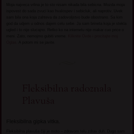
Moja najveca vrlina je to sto nisam nikada bila sebicna. Mozda moja
ispovest do sada zvuci kao hvalospev i sebicluk, ali naprotiv. Uvek
sam bila ona koja zahteva da zadovoljstvo bude obostrano. Sa kim
god da udjem u odnos dajem celu sebe. Ja sam brineta koja je stekla
ugled i to nije slucajno. Retko ko na internetu nije makar cuo price o
meni. Zato, nemojmo gubiti vreme.
Kliknite Ovde i procitajte moj
Oglas.
A potom mi se javite.
Fleksibilna radoznala
Plavuša
Fleksibilna gipka vitka.
Fleksibilna plavuša čiji je moto – zdravom telu zdrav duh. Dugo sam