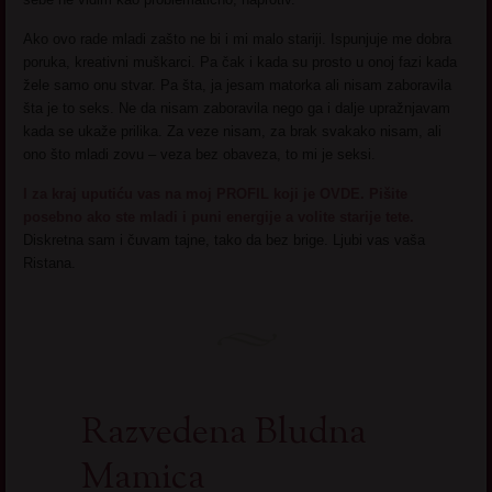
Ako ovo rade mladi zašto ne bi i mi malo stariji. Ispunjuje me dobra
poruka, kreativni muškarci. Pa čak i kada su prosto u onoj fazi kada
žele samo onu stvar. Pa šta, ja jesam matorka ali nisam zaboravila
šta je to seks. Ne da nisam zaboravila nego ga i dalje upražnjavam
kada se ukaže prilika. Za veze nisam, za brak svakako nisam, ali
ono što mladi zovu – veza bez obaveza, to mi je seksi.
I za kraj uputiću vas na moj PROFIL koji je OVDE. Pišite
posebno ako ste mladi i puni energije a volite starije tete.
Diskretna sam i čuvam tajne, tako da bez brige. Ljubi vas vaša
Ristana.
Razvedena Bludna
Mamica