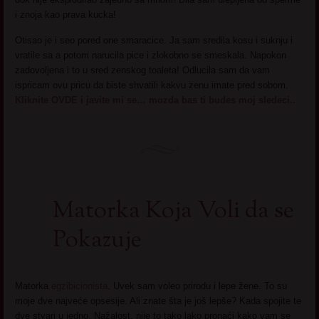
i znoja kao prava kucka!
Otisao je i seo pored one smaracice. Ja sam sredila kosu i suknju i
vratile sa a potom narucila pice i zlokobno se smeskala. Napokon
zadovoljena i to u sred zenskog toaleta! Odlucila sam da vam
ispricam ovu pricu da biste shvatili kakvu zenu imate pred sobom.
Kliknite OVDE i javite mi se… mozda bas ti budes moj sledeci..
Matorka Koja Voli da se
Pokazuje
Matorka
egzibicionista
. Uvek sam voleo prirodu i lepe žene. To su
moje dve najveće opsesije. Ali znate šta je još lepše? Kada spojite te
dve stvari u jedno. Nažalost, nije to tako lako pronaći kako vam se