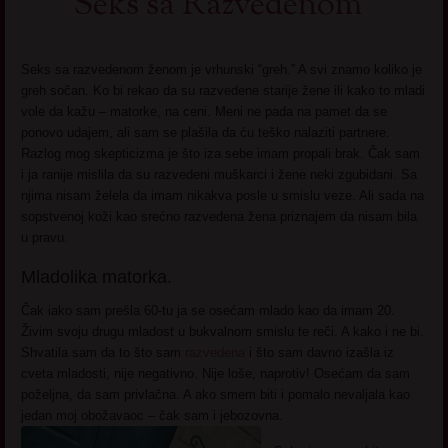
Seks sa Razvedenom
Seks sa razvedenom ženom je vrhunski “greh.” A svi znamo koliko je
greh sočan. Ko bi rekao da su razvedene starije žene ili kako to mladi
vole da kažu – matorke, na ceni. Meni ne pada na pamet da se
ponovo udajem, ali sam se plašila da ću teško nalaziti partnere.
Razlog mog skepticizma je što iza sebe imam propali brak. Čak sam
i ja ranije mislila da su razvedeni muškarci i žene neki zgubidani. Sa
njima nisam želela da imam nikakva posle u smislu veze. Ali sada na
sopstvenoj koži kao srećno razvedena žena priznajem da nisam bila
u pravu.
Mladolika matorka.
Čak iako sam prešla 60-tu ja se osećam mlado kao da imam 20.
Živim svoju drugu mladost u bukvalnom smislu te reči. A kako i ne bi.
Shvatila sam da to što sam
razvedena
i što sam davno izašla iz
cveta mladosti, nije negativno. Nije loše, naprotiv! Osećam da sam
poželjna, da sam privlačna. A ako smem biti i pomalo nevaljala kao
jedan moj obožavaoc – čak sam i jebozovna.