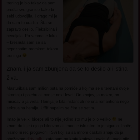
trening je bio takav da sam
prešla sve granice kako bi
sebi udovoljila. I drago mi je
da sam to uradila. Šta se
zapravo desilo. Fleksibilna i
nevaljala. Pa veoma je lako
– kresnula sam se sa
nepoznatim momkom tokom
treninga
Znam, i ja sam zbunjena da se to desilo ali istina
živa.
Masturibala sam milion puta na porniće u kojima se u teretani dvoje
skontaju i pojebu ali ovo je next level! On znojav, ja mokra, on
mišićav a ja vrela. Hemija je bila instant ali ne ona romantična nego
seksualna hemija. Uffff napalim se čim se setim.
Imao je veliki biceps ali to nije jedino što mu je bilo veliko
ne
znam da li je i njega bildovao ali imao je iskustvo to je sigurno. Inače,
nismo ni reč progovorili! Svi koji su sa mnom ćaskali znaju da ja
obožavam
dirty talk
i zato sam na kraju krajeva i ovde. Ali ovde nije