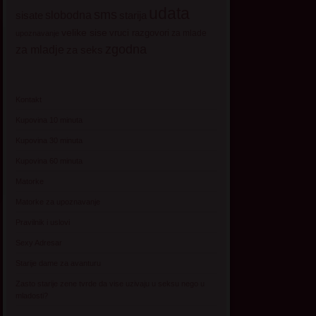
udata
sms
sisate
slobodna
starija
velike sise
vruci razgovori
za mlade
upoznavanje
zgodna
za mladje
za seks
Kontakt
Kupovina 10 minuta
Kupovina 30 minuta
Kupovina 60 minuta
Matorke
Matorke za upoznavanje
Pravilnik i uslovi
Sexy Adresar
Starije dame za avanturu
Zasto starije zene tvrde da vise uzivaju u seksu nego u
mladosti?