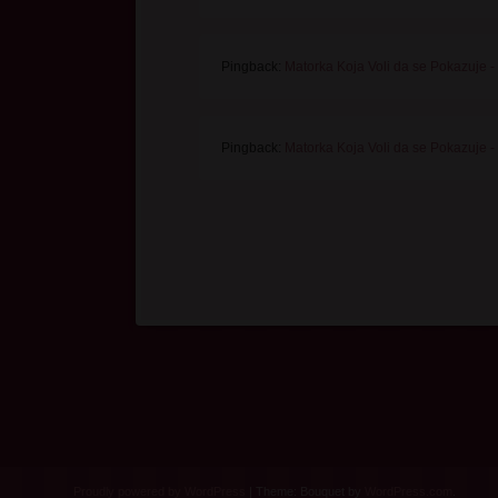
Pingback:
Matorka Koja Voli da se Pokazuje - 
Pingback:
Matorka Koja Voli da se Pokazuje -
Proudly powered by WordPress
|
Theme: Bouquet by
WordPress.com
.