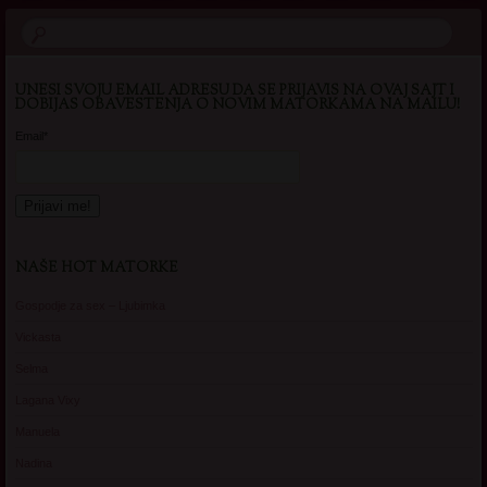
UNESI SVOJU EMAIL ADRESU DA SE PRIJAVIS NA OVAJ SAJT I
DOBIJAS OBAVESTENJA O NOVIM MATORKAMA NA MAILU!
Email*
NAŠE HOT MATORKE
Gospodje za sex – Ljubimka
Vickasta
Selma
Lagana Vixy
Manuela
Nadina