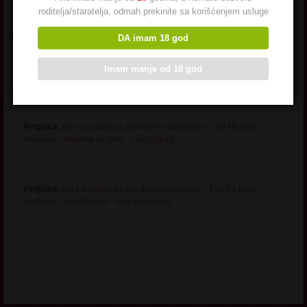
roditelja/staratelja, odmah prekinite sa korišćenjem usluge
3 ODGOVORA NA “
MILF SEKRETARICA BEZ STIDA
”
DA imam 18 god
Imam manje od 18 god
Pingback:
Sekretarica - Hot Matorke
Pingback:
Da li su babe za sex dobre ljubavnice – Evo šta kažu
muškarci - Matorke za seks - Lični Oglasi
Pingback:
Da li su babe za sex dobre ljubavnice - Evo šta kažu
muškarci - Hot Matorke - ona traži njega
.