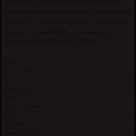
napaljena
ona
milfare
za seks
matorke za sex
plavuša
razvedena
trazi njega
seks
seksi adresar
seksi
sisata
sex oglasi
oglasi
sisate
sekssms
sexsms
sex matorke
udata
sms
slobodna
starija
velike sise
vruci
upoznavanje
zgodna
za mladje
za seks
razgovori
za mlade
Kontakt
Kupovina 10 minuta
Kupovina 30 minuta
Kupovina 60 minuta
Matorke
Matorke za upoznavanje
Pravilnik i uslovi
Sexy Adresar
Starije dame za avanturu