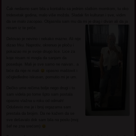
Čak nedavno sam bila u kontaktu sa jednim slatkim momkom, tu oko
tridesetak godina, malo više možda. Sladak fin kulturan i sve, vidim
da se malo zacopao. Objasnila sam mu da mi je drag i divan ali da ja
nisam iz te priče.
Delovao je nevino i nekako mazno. Ali nije
dizao frku. Naprotiv, okrenuo je ploču i
pokazao mi je svoje drugo lice. Lice za
koje nisam ni mogla da sanjam da
poseduje. Mali je sve samo ne naivan.. a
biće da nije ni mali
opasno maštovit i
očigledledno iskusan, pomutio mi je um.
Dečko ume rečima bolje nego drugi i to
sam videla po tome špto sam postala
opasno vlažna u roku od odmah!
Oduševio me je i broj orgazama sam
prestala da brojim. Da ne kažem da se
sve dešavalo dok sam bila na poslu (moj
šef ne zna srećom)