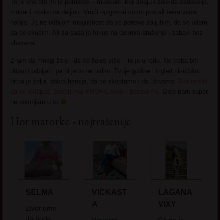
To je ono što mi je potrebno – muškarci koji znaju i žele da zadovolje,
makar i ovako na daljinu. Vrući razgovori su mi postali neka vrsta
hobija. Ja ne odbijam mogućnost da se ponovo zaljubim, da se udam,
da se skućim. Ali za sada je fokus na dobrom druženju i zabavi bez
obaveza.
Znam da mnogi žele i da će želeti više, i to je u redu. Ne treba biti
drčan i odbijati, pa ni ja to ne radim. Tvoje godine i izgled nisu bitni..
bitna je želja, dobra hemija, da se skontamo i da uživamo.
Ako misliš
da se uklapaš, poseti moj PROFIL ovde i pozovi me.
Biće nam super,
ne sumnjam u to
Hot matorke - najtraženije
SELMA
VICKAST
LAGANA
A
VIXY
Zivot ume
da bude
Vickasta
Glupo je