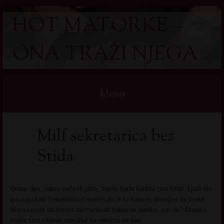
HOT MATORKE –
ONA TRAŽI NJEGA
Menu
Skip
Milf sekretarica bez
to
content
Stida
Dobar dan, dobro veče ili jutro, zavisi kada budete ovo čitali. Ljudi me
poznaju kao Sekretaricu i mislim da je to sasvim dovoljno da znate.
Nismo ovde da bismo razmenjivali ljubavne poruke, zar ne? Doduše
imala sam i takve trenutke sa nekima od vas.