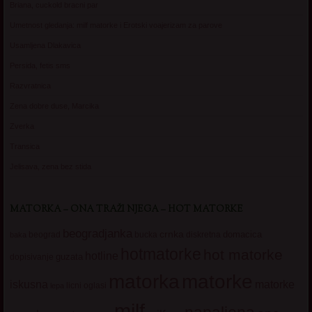
Briana, cuckold bracni par
Umetnost gledanja: milf matorke i Erotski voajerizam za parove
Usamljena Dlakavica
Persida, fetis sms
Razvratnica
Zena dobre duse, Marcika
Zverka
Transica
Jelisava, zena bez stida
MATORKA – ONA TRAŽI NJEGA – HOT MATORKE
beogradjanka
crnka
domacica
beograd
baka
bucka
diskretna
hotmatorke
hot matorke
hotline
guzata
dopisivanje
matorke
matorka
iskusna
matorke
licni oglasi
lepa
milf