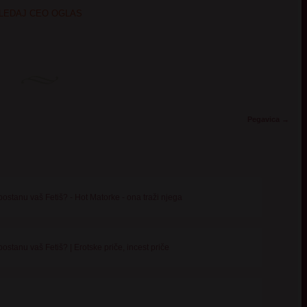
LEDAJ CEO OGLAS
Pegavica
→
ostanu vaš Fetiš? - Hot Matorke - ona traži njega
ostanu vaš Fetiš? | Erotske priče, incest priče