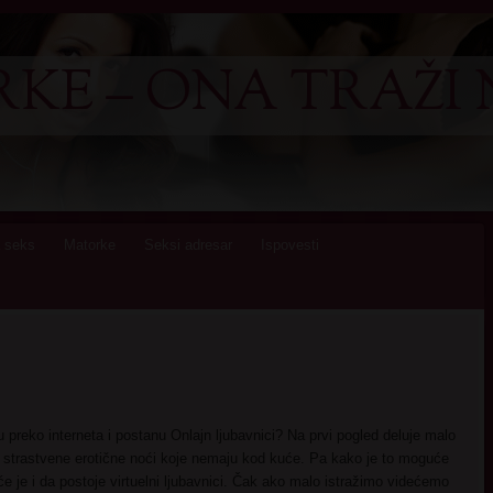
KE – ONA TRAŽI 
 seks
Matorke
Seksi adresar
Ispovesti
u preko interneta i postanu Onlajn ljubavnici? Na prvi pogled deluje malo
 strastvene erotične noći koje nemaju kod kuće. Pa kako je to moguće
 je i da postoje virtuelni ljubavnici. Čak ako malo istražimo videćemo