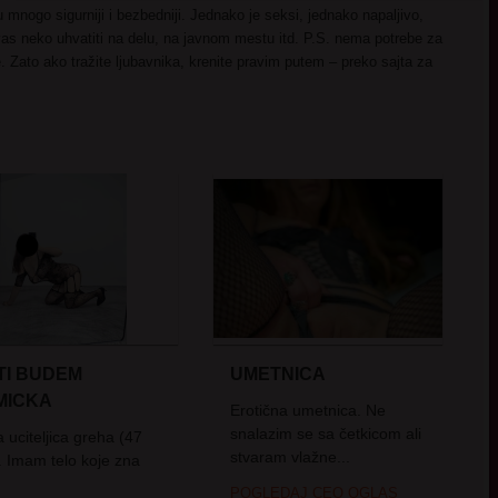
 su mnogo sigurniji i bezbedniji. Jednako je seksi, jednako napaljivo,
vas neko uhvatiti na delu, na javnom mestu itd. P.S. nema potrebe za
. Zato ako tražite ljubavnika, krenite pravim putem – preko sajta za
TI BUDEM
UMETNICA
MICKA
Erotična umetnica. Ne
snalazim se sa četkicom ali
 uciteljica greha (47
stvaram vlažne...
. Imam telo koje zna
POGLEDAJ CEO OGLAS