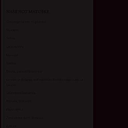
NAŠE HOT MATORKE
Gospodje za sex – Ljubimka
Vickasta
Selma
Lagana Vixy
Manuela
Nadina
Briana, cuckold bracni par
Umetnost gledanja: milf matorke i Erotski voajerizam za
parove
Usamljena Dlakavica
Persida, fetis sms
Razvratnica
Zena dobre duse, Marcika
Zverka