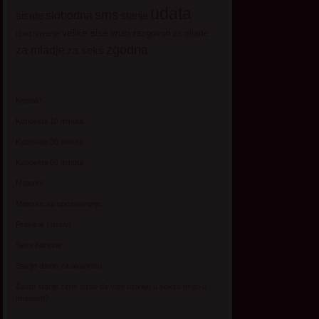
udata
sms
sisate
slobodna
starija
velike sise
vruci razgovori
za mlade
upoznavanje
zgodna
za mladje
za seks
Kontakt
Kupovina 10 minuta
Kupovina 30 minuta
Kupovina 60 minuta
Matorke
Matorke za upoznavanje
Pravilnik i uslovi
Sexy Adresar
Starije dame za avanturu
Zasto starije zene tvrde da vise uzivaju u seksu nego u
mladosti?