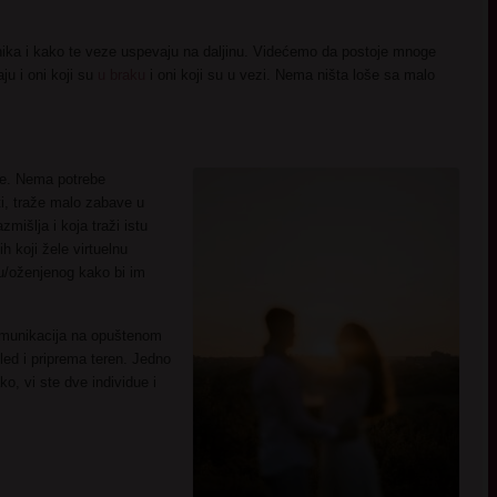
nika i kako te veze uspevaju na daljinu. Videćemo da postoje mnoge
ju i oni koji su
u braku
i oni koji su u vezi. Nema ništa loše sa malo
je. Nema potrebe
i, traže malo zabave u
mišlja i koja traži istu
ih koji žele virtuelnu
u/oženjenog kako bi im
omunikacija na opuštenom
led i priprema teren. Jedno
ko, vi ste dve individue i