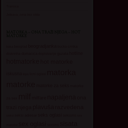
Transica
Jelisava, zena bez stida
MATORKA – ONA TRAŽI NJEGA – HOT
MATORKE
beogradjanka
crnka
beograd
baka
bucka
hotline
domacica
guzata
dopisivanje
diskretna
hotmatorke
hot matorke
matorka
iskusna
licni oglasi
lepa
matorke
matorke za seks
matorke
milf
napaljena
ona
milfare
za sex
plavuša
razvedena
trazi njega
seks oglasi
seksi adresar
sekssms
seksi
sex
sisata
sex oglasi
sexsms
matorke