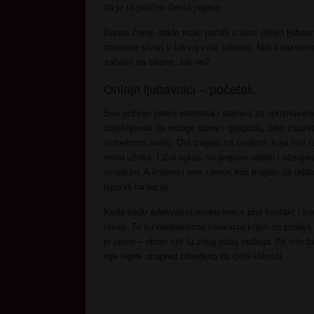
da je to prilično česta pojava.
Danas ćemo dakle malo pričati o temi onlajn ljubav
zabavne stvari u takvoj vrsti odnosa. Njih konzumira
zabave sa strane, zar ne?
Onlajn ljubavnici – početak.
Sve počinje preko interneta i sajtova za upoznavan
objašnjavati da mnoge dame i gospoda, iako zauzet
virtuelnom svetu. Oni tragaju za osobom koja isto raz
vrstu užitka. Lični oglasi su prepuni udatih i oženjen
avanturu. A imamo i one samce koji tragaju za udat
ispunili fantazije.
Kada nađu adekvatnu osobu kreće prvi kontakt i k
nivou. To su neobavezna ćaskanja kojim se probija 
je jasno – oboje ste tu zbog istog razloga. Ali isto ta
nije nigde unapred određeno da ćete kliknuti.