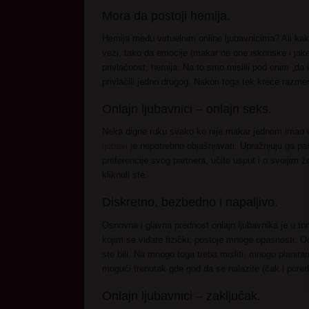
Mora da postoji hemija.
Hemija među virtuelnim online ljubavnicima? Ali kak
vezi, tako da emocije (makar ne one iskonske i jake
privlačnost, hemija. Na to smo mislili pod onim „da 
privlačili jedno drugog. Nakon toga tek kreće razmen
Onlajn ljubavnici – onlajn seks.
Neka digne ruku svako ko nije makar jednom imao 
ljubavi
je nepotrebno objašnjavati. Upražnjuju ga partn
preferencije svog partnera, učite usput i o svoijim
kliknuli ste.
Diskretno, bezbedno i napaljivo.
Osnovna i glavna prednost onlajn ljubavnika je u to
kojim se viđate fizički, postoje mnoge opasnosti. O
ste bili. Na mnogo toga treba misliti, mnogo planiran
mogući trenutak gde god da se nalazite (čak i pored 
Onlajn ljubavnici – zaključak.