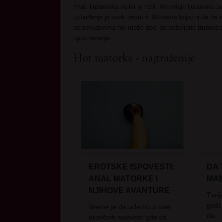
Imati ljubavnika veliki je rizik. Ali onlajn ljubavnici
uzbuđenje je uvek prisutni. Ali nema bojazni da će 
perzervativima niti može doći do neželjene trudnoće
upoznavanje.
Hot matorke - najtraženije
EROTSKE ISPOVESTI:
DA 
ANAL MATORKE I
MA
NJIHOVE AVANTURE
Tvoja
god)
Vreme je da uđemo u svet
da...
erotičnih ispovest gde će...