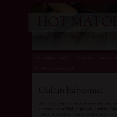
HOT MATOR
STARIJE DAME SPREMNE ZA AKCIJU
Skip
Hot Matorke – Glavna
Starije zene
Matorke za
to
Kontakt – copyright issue
content
Onlajn ljubavnici
Da li mislite da je moguće da se dvoje ljudi upoznaj
verovatno zar ne? Smisao ljubavnika jeste da imaju
onlajn? Pa kao što je moguća virtuelna veza, moguće