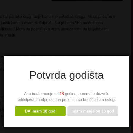
o? E pa tako dragi moji, hemija je pokretač svega. Mi ne pričamo o
) nisu bitne u ovom slučaju. Ali šta je bitno? Pa međusobna
kliknete.“ Mora da postoji eka vrsta povezanosti da bi ljubavnici
a strasti.
onlajn seks. Ne diže niko? Mogli smo da pretpostavimo.
Sajber vođenje
eri, prijatelji, poznanici…. i da – ljubavnici. Istražujete seksualne
 željama i fantazijama. A ako se završi obostranim orgazmom, čestitam –
Potvrda godišta
Ako imate manje od
18
godina, a nemate dozvolu
me što je diskretno i sa mnogo manje rizika. Kada imate ljubavnika sa
roditelja/staratelja, odmah prekinite sa korišćenjem usluge
d mirisa i vašeg izgleda, preko pravdanja gde idete, kad se vraćate, gde
ja i previše stresa. Online je drugačije. Možete da iskoristite svaki
DA imam 18 god
Imam manje od 18 god
partnera ako spava ili nešto sređuje). To je tako taboo i tako napaljivo!