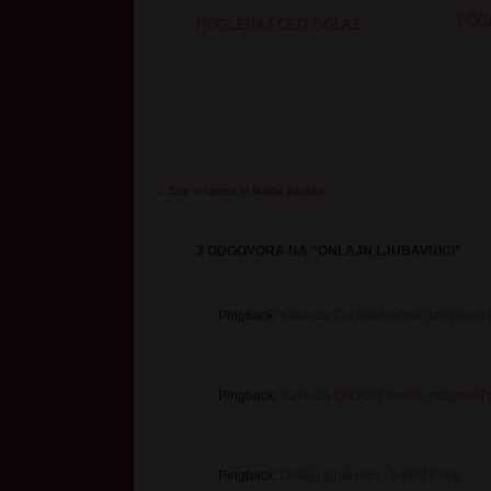
POG
POGLEDAJ CEO OGLAS
Post navigation
←
Sve o cemu si ikada sanjao
3 ODGOVORA NA “
ONLAJN LJUBAVNICI
”
Pingback:
Kako da Cuckold erotski razgovori p
Pingback:
Kako da Cuckold erotski razgovori p
Pingback:
Onlajn ljubavnici - Incest Priče