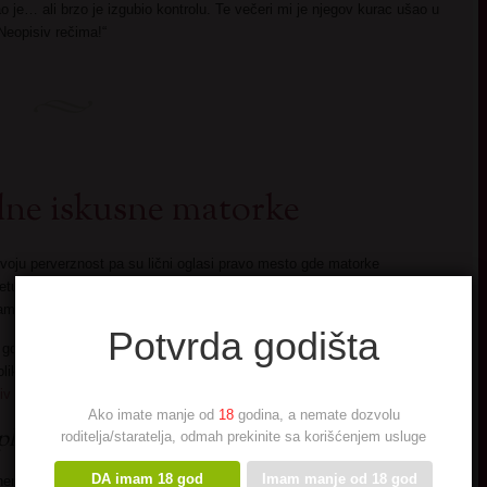
ao je… ali brzo je izgubio kontrolu. Te večeri mi je njegov kurac ušao u
Neopisiv rečima!“
odne iskusne matorke
voju perverznost pa su lični oglasi pravo mesto gde matorke
etu one ne pokazuju u pravom svetlu su razni. Od toga što se plaše da
ma do toga što su im fantazije previše taboo.
Potvrda godišta
 gde kroz privatna upoznavanja mogu da budu ono što jesu. Ali
toliko popularne? Šta ih to izdvaja od drugih? Probaćemo da odgovorimo
iv
fenomen.
Ako imate manje od
18
godina, a nemate dozvolu
lemenjuju lične oglase.
roditelja/staratelja, odmah prekinite sa korišćenjem usluge
DA imam 18 god
Imam manje od 18 god
 nema ničeg