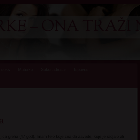
KE – ONA TRAŽI 
 seks
Matorke
Seksi adresar
Ispovesti
a
ljica greha (47 god). Imam telo koje zna da zavede, koje je radjalo ali