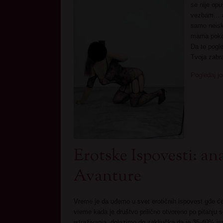
se nije opu
vezbam… al
samo neisku
mama pokaze
Da te pogle
Tvoja zabr
Pogledaj jo
Erotske Ispovesti: an
Avanture
Vreme je da uđemo u svet erotičnih ispovest gde će
vreme kada je društvo prilično otvoreno po pitanju se
istraživanja, dolazimo do zaključka da je 35-40% isp