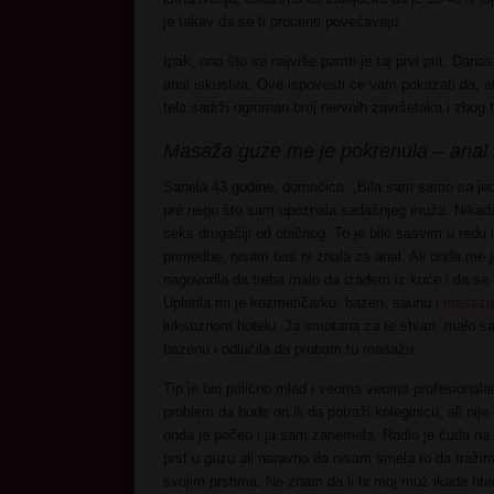
je takav da se ti procenti povećavaju.
Ipak, ono što se najviše pamti je taj prvi put. Dan
anal iskustva. Ove ispovesti će vam pokazati da, ak
tela sadrži ogroman broj nervnih završetaka i zbog t
Masaža guze me je pokrenula – anal
Sanela 43 godine, domaćica. „Bila sam samo sa j
pre nego što sam upoznala sadašnjeg muža. Nikada
seks drugačiji od običnog. To je bilo sasvim u redu 
primedbe, nisam baš ni znala za anal. Ali onda me 
nagovorila da treba malo da izađem iz kuće i da se
Uplatila mi je kozmetičarku, bazen, saunu i
masažu
luksuznom hotelu. Ja smotana za te stvari, malo s
bazenu i odlučila da probam tu masažu.
Tip je bio prilično mlad i veoma veoma profesionalan.
problem da bude on ili da potraži koleginicu, ali nije
onda je počeo i ja sam zanemela. Radio je čuda na 
prst u guzu ali naravno da nisam smela to da traži
svojim prstima. Ne znam da li bi moj muž ikada hteo