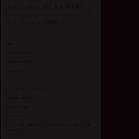
udata
sms
sisate
slobodna
starija
velike sise
vruci razgovori
za mlade
upoznavanje
zgodna
za mladje
za seks
Kontakt
Kupovina 10 minuta
Kupovina 30 minuta
Kupovina 60 minuta
Matorke
Matorke za upoznavanje
Pravilnik i uslovi
Sexy Adresar
Starije dame za avanturu
Zasto starije zene tvrde da vise uzivaju u seksu nego u
mladosti?