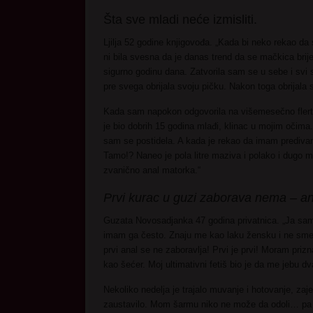
Šta sve mladi neće izmisliti.
Ljilja 52 godine knjigovođa. „Kada bi neko rekao d
ni bila svesna da je danas trend da se mačkica bri
sigurno godinu dana. Zatvorila sam se u sebe i svi s
pre svega obrijala svoju pičku. Nakon toga obrijala
Kada sam napokon odgovorila na višemesečno flert
je bio dobrih 15 godina mlađi, klinac u mojim očima
sam se postidela. A kada je rekao da imam predivan
Tamo!? Naneo je pola litre maziva i polako i dugo me
zvanično anal matorka.“
Prvi kurac u guzi zaborava nema – an
Guzata Novosadjanka 47 godina privatnica. „Ja sa
imam ga često. Znaju me kao laku žensku i ne smet
prvi anal se ne zaboravlja! Prvi je prvi! Moram prizn
kao šećer. Moj ultimativni fetiš bio je da me jebu dv
Nekoliko nedelja je trajalo muvanje i hotovanje, zaje
zaustavilo. Mom šarmu niko ne može da odoli… pa ni