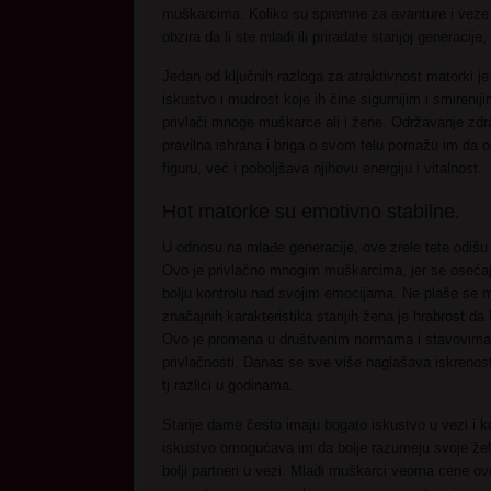
muškarcima. Koliko su spremne za avanture i veze b
obzira da li ste mlađi ili priradate starijoj generac
Jedan od ključnih razloga za atraktivnost matorki j
iskustvo i mudrost koje ih čine sigurnijim i smiren
privlači mnoge muškarce ali i žene. Održavanje zdra
pravilna ishrana i briga o svom telu pomažu im da o
figuru, već i poboljšava njihovu energiju i vitalnost.
Hot matorke su emotivno stabilne.
U odnosu na mlađe generacije, ove zrele tete odiš
Ovo je privlačno mnogim muškarcima, jer se osećaj
bolju kontrolu nad svojim emocijama. Ne plaše se m
značajnih karakteristika starijih žena je hrabrost 
Ovo je promena u društvenim normama i stavovima 
privlačnosti. Danas se sve više naglašava iskrenos
tj razlici u godinama.
Starije dame često imaju bogato iskustvo u vezi i 
iskustvo omogućava im da bolje razumeju svoje želj
bolji partneri u vezi. Mlađi muškarci veoma cene ovu