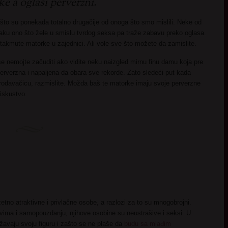
 a oglasi perverzni.
što su ponekada totalno drugačije od onoga što smo mislili. Neke od
raku ono što žele u smislu tvrdog seksa pa traže zabavu preko oglasa.
istakmute matorke u zajednici. Ali vole sve što možete da zamislite.
e nemojte začuditi ako vidite neku naizgled mirnu finu damu koja pre
 perverzna i napaljena da obara sve rekorde. Zato sledeći put kada
rodavačicu, razmislite. Možda baš te matorke imaju svoje perverzne
 iskustvo.
no atraktivne i privlačne osobe, a razlozi za to su mnogobrojni.
vima i samopouzdanju, njihove osobine su neustrašive i seksi. U
žavaju svoju figuru i zašto se ne plaše da
budu sa mlađim