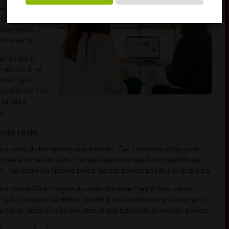
aje sve još mnogo
sine perverznosti
ihovi oglasi u
romnu pažnju.
are su stekle
u ono što ih ne
rke i njihovi
ve, naprotiv. One
 su toliko
a.
enje raste.
 vašoj okolini smatraju neprikladnim. Čak i otvoreno pričaju protiv
 pojavite na nekom sajtu, i na oglasima među popularnim matorkama
zni – od predivnog analnog seksa, gutanja sperme pa čak i do grupnjaka.
jim očima! Zar je moguće da ovako otvorene i željne žene zaista
š i još. Ovi oglasi su prilično perverzni, ove matorke su prilično prljave i
u manje, druge su više diskretne ali sve žele i vole da prelaze granice.