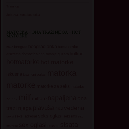
Transica
Jelisava, zena bez stida
MATORKA – ONA TRAŽI NJEGA – HOT
MATORKE
beogradjanka
crnka
beograd
baka
bucka
hotline
domacica
guzata
dopisivanje
diskretna
hotmatorke
hot matorke
matorka
iskusna
licni oglasi
lepa
matorke
matorke za seks
matorke
milf
napaljena
ona
milfare
za sex
plavuša
razvedena
trazi njega
seks oglasi
seksi adresar
sekssms
seksi
sex
sisata
sex oglasi
sexsms
matorke