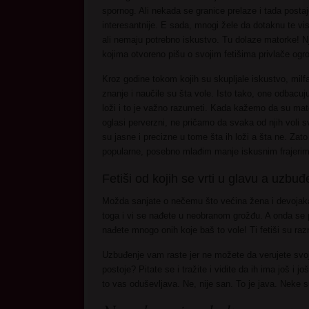
spornog. Ali nekada se granice prelaze i tada post
interesantnije. E sada, mnogi žele da dotaknu te vi
ali nemaju potrebno iskustvo. Tu dolaze matorke! Nj
kojima otvoreno pišu o svojim fetišima privlače og
Kroz godine tokom kojih su skupljale iskustvo, milf
znanje i naučile su šta vole. Isto tako, one odbacuj
loži i to je važno razumeti. Kada kažemo da su mato
oglasi perverzni, ne pričamo da svaka od njih voli s
su jasne i precizne u tome šta ih loži a šta ne. Zato
popularne, posebno mlađim manje iskusnim frajerim
Fetiši od kojih se vrti u glavu a uzbuđ
Možda sanjate o nečemu što većina žena i devojaka u
toga i vi se nađete u neobranom grožđu. A onda se
nađete mnogo onih koje baš to vole! Ti fetiši su ra
Uzbuđenje vam raste jer ne možete da verujete svo
postoje? Pitate se i tražite i vidite da ih ima još i jo
to vas oduševljava. Ne, nije san. To je java. Neke s