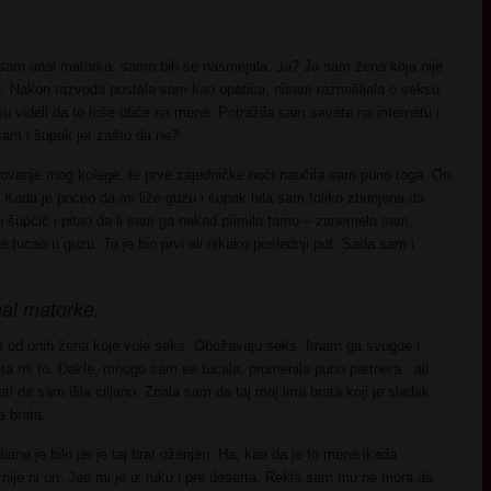
a sam anal matorka, samo bih se nasmejala. Ja? Ja sam žena koja nije
je. Nakon razvoda postala sam kao opatica, nisam razmišljala o seksu
u videli da to loše utiče na mene. Potražila sam savete na internetu i
 sam i šupak jer zašto da ne?
ovanje mog kolege, te prve zajedničke noći naučila sam puno toga. On
. Kada je počeo da mi liže guzu i šupak bila sam toliko zbunjena da
 šupčić i pitao da li sam ga nekad primila tamo – zanemela sam.
 tucao u guzu. To je bio prvi ali nikako poslednji put. Sada sam i
al matorke.
m od onih žena koje vole seks. Obožavaju seks. Imam ga svugde i
a mi to. Dakle, mnogo sam se tucala, promenila puno partnera.. ali
ati da sam išla ciljano. Znala sam da taj moj ima brata koji je sladak
a brata.
bano je bilo jer je taj brat oženjen. Ha, kao da je to mene ikada
je ni on. Jeo mi je iz ruku i pre deserta. Rekla sam mu ne mora da