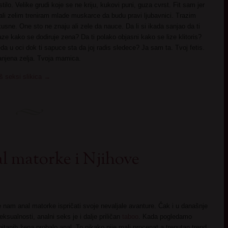
stilo. Velike grudi koje se ne kriju, kukovi puni, guza cvrst. Fit sam jer
i zelim treniram mlade muskarce da budu pravi ljubavnici. Trazim
sne. One sto ne znaju ali zele da nauce. Da li si ikada sanjao da ti
 kako se dodiruje zena? Da ti polako objasni kako se lize klitoris?
da u oci dok ti sapuce sta da joj radis sledece? Ja sam ta. Tvoj fetis.
anjena zelja. Tvoja mamica.
š seksi slikica
→
al matorke i Njihove
 nam anal matorke ispričati svoje nevaljale avanture. Čak i u današnje
ksualnosti, analni seks je i dalje priličan
taboo
. Kada pogledamo
itanih žena probalo anal. To nikako nije mali procenat a trenutan trend