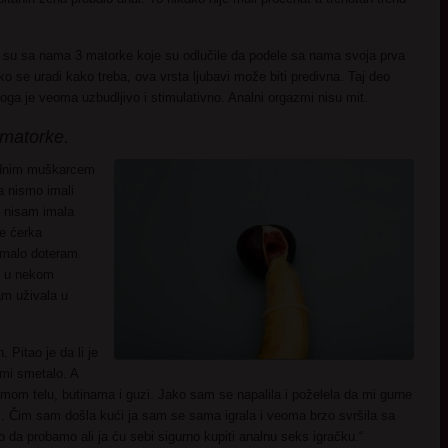
as su sa nama 3 matorke koje su odlučile da podele sa nama svoja prva
o se uradi kako treba, ova vrsta ljubavi može biti predivna. Taj deo
oga je veoma uzbudljivo i stimulativno. Analni orgazmi nisu mit.
 matorke.
ednim muškarcem
 nismo imali
i nisam imala
je ćerka
 malo doteram.
u nekom
am uživala u
 Pitao je da li je
 mi smetalo. A
mom telu, butinama i guzi. Jako sam se napalila i poželela da mi gurne
m. Čim sam došla kući ja sam se sama igrala i veoma brzo svršila sa
 da probamo ali ja ću sebi sigurno kupiti analnu seks igračku.“