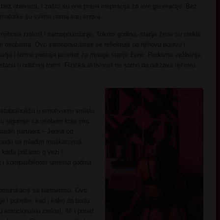
ez obaveza, i zašto su one prava inspiracija za sve generacije. Bez
ije, matorke su svima nama san snova.
e njihova zrelost i samopouzdanje. Tokom godina, starije žene su stekle
ijim osobama. Ovo samopouzdanje se reflektuje na njihovu pojavu i
vlja i forme postaje prioritet za mnoge starije žene. Redovno vežbanje,
stanu u odličnoj formi. Fizička aktivnost ne samo da održava njihovu
u stabolnošću u emotivnom smislu.
u sigurnije sa osobom koja ima
lađih partnera – Jedna od
da budu sa mlađim muškarcima.
kada pričamo o vezi i
t i kompatibilnost umesto godina
komunikaciji sa partnerima. Ovo
e i potrebe, kao i kako da budu
 emocionalnu zrelost. Ali i pored