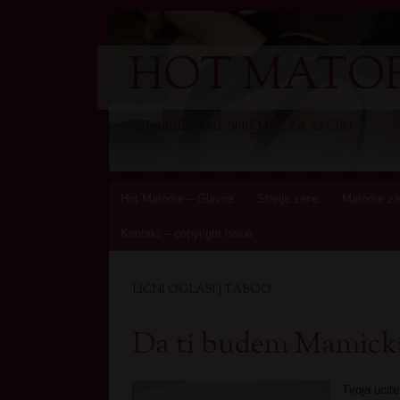
HOT MATOR
STARIJE DAME SPREMNE ZA AKCIJU
Skip
Hot Matorke – Glavna
Starije zene
Matorke za
to
Kontakt – copyright issue
content
LIČNI OGLASI | TABOO
Da ti budem Mamick
Tvoja ucite