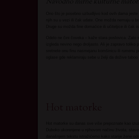
Navodno mirne kulturne matorke
Ono što je posebno uzbudljivo kod ovih dama jeste 
njih su u vezi ili čak udate. One možda nemaju u b
Druge su možda fine domaćice ili učiteljice ili čak 
Odelo ne čini čoveka – kaže stara poslovica. Zato s
izgleda nevino nego droljasto. Ali je zapravo toliko
sretnete onu finu nasmejanu komšinicu ili rumenu p
oglase gde reklamiraju sebe u želji da dožive taboo
Hot matorke
Hot matorke su danas sve više prepoznate kao izuzet
Duboko ukorenjene u njihovom načinu života, stavo
današnjem tekstu istražićemo kako starije žene odr