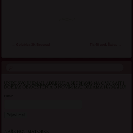
Post navigation
←
Golubica 39. Beograd
Tia 48 god. Šabac
→
UNESI SVOJU EMAIL ADRESU DA SE PRIJAVIS NA OVAJ SAJT I
DOBIJAS OBAVESTENJA O NOVIM MATORKAMA NA MAILU!
Email*
NAŠE HOT MATORKE