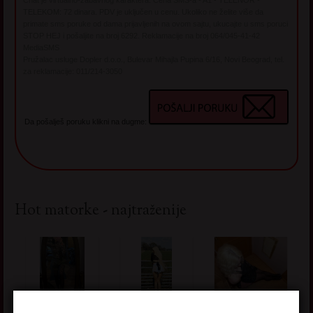
Chat je virtualno-zabavnog karaktera. Cena SMS-a - A1 - TELENOR -
TELEKOM: 72 dinara. PDV je uključen u cenu. Ukoliko ne želite više da
primate sms poruke od dama prijavljenih na ovom sajtu, ukucajte u sms poruci
STOP HEJ i pošaljite na broj 6292. Reklamacije na broj 064/045-41-42
MediaSMS
Pružalac usluge Dopler d.o.o., Bulevar Mihajla Pupina 6/16, Novi Beograd, tel.
za reklamacije: 011/214-3050
Da pošalješ poruku klikni na dugme:
Hot matorke - najtraženije
HELEN,
LAGANA
STOJAN