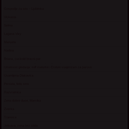
Gospodje za sex – Ljubimka
Vickasta
Selma
Lagana Vixy
Manuela
Nadina
Briana, cuckold bracni par
Umetnost gledanja: milf matorke i Erotski voajerizam za parove
Usamljena Dlakavica
Persida, fetis sms
Razvratnica
Zena dobre duse, Marcika
Zverka
Transica
Jelisava, zena bez stida