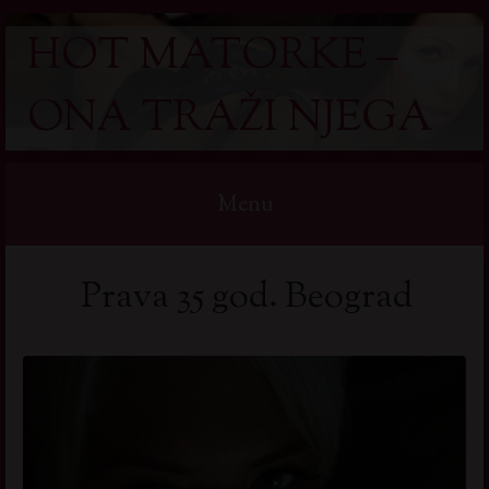
HOT MATORKE –
ONA TRAŽI NJEGA
Menu
Skip
Prava 35 god. Beograd
to
content