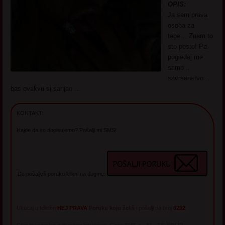
OPIS:
Ja sam prava
osoba za
tebe… Znam to
sto posto! Pa
pogledaj me
samo ..
savrsenstvo ..
bas ovakvu si sanjao …
KONTAKT:
Hajde da se dopisujemo? Pošalji mi SMS!
Da pošalješ poruku klikni na dugme:
Ukucaj u telefon
HEJ PRAVA
Poruku koju želiš
i pošalji na broj
6292