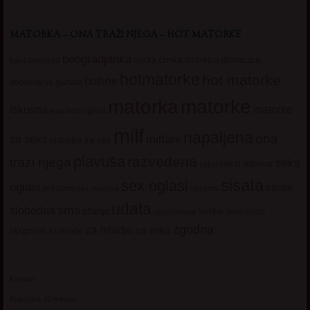
MATORKA – ONA TRAŽI NJEGA – HOT MATORKE
beogradjanka
crnka
domacica
beograd
baka
bucka
diskretna
hotmatorke
hot matorke
hotline
guzata
dopisivanje
matorke
matorka
iskusna
matorke
licni oglasi
lepa
milf
napaljena
ona
milfare
za seks
matorke za sex
plavuša
razvedena
trazi njega
seks
seksi adresar
seksi
sisata
sex oglasi
oglasi
sisate
sekssms
sexsms
sex matorke
udata
sms
slobodna
starija
velike sise
vruci
upoznavanje
zgodna
za mladje
za seks
razgovori
za mlade
Kontakt
Kupovina 10 minuta