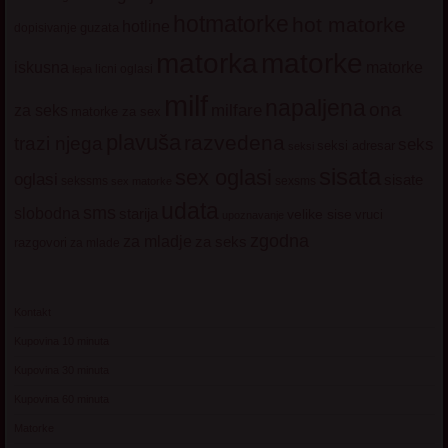
hotmatorke
hot matorke
hotline
guzata
dopisivanje
matorke
matorka
iskusna
matorke
licni oglasi
lepa
milf
napaljena
ona
milfare
za seks
matorke za sex
plavuša
razvedena
trazi njega
seks
seksi adresar
seksi
sisata
sex oglasi
oglasi
sisate
sekssms
sexsms
sex matorke
udata
sms
slobodna
starija
velike sise
vruci
upoznavanje
zgodna
za mladje
za seks
razgovori
za mlade
Kontakt
Kupovina 10 minuta
Kupovina 30 minuta
Kupovina 60 minuta
Matorke