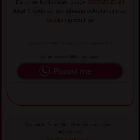
Da bi me kontaktirao, pozovi
0906/20-21-24
lokal
7
, kada se javi ljubazna sekretarica trazi
Stanija
i javiću ti se
Da me pozoveš klikni na dugme:
Za korisnike Yettel, Mts i A1 mreže kao i pozive iz
inostranstva