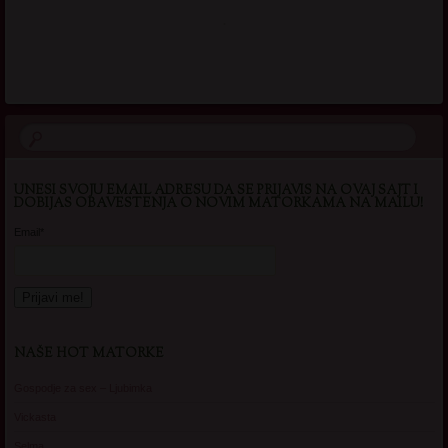
.
UNESI SVOJU EMAIL ADRESU DA SE PRIJAVIS NA OVAJ SAJT I
DOBIJAS OBAVESTENJA O NOVIM MATORKAMA NA MAILU!
Email*
NAŠE HOT MATORKE
Gospodje za sex – Ljubimka
Vickasta
Selma