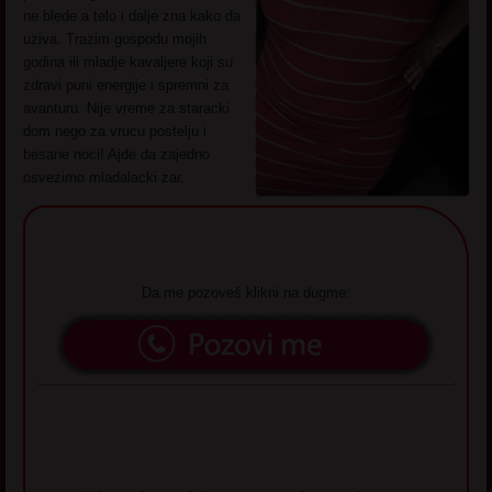
ne blede a telo i dalje zna kako da
uziva. Trazim gospodu mojih
godina ili mladje kavaljere koji su
zdravi puni energije i spremni za
avanturu. Nije vreme za staracki
dom nego za vrucu postelju i
besane noci! Ajde da zajedno
osvezimo mladalacki zar.
Da me pozoveš klikni na dugme: