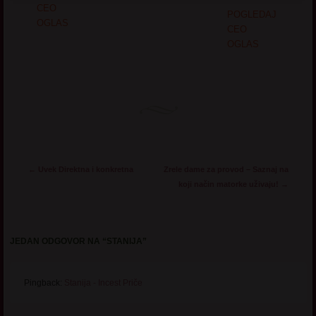
CEO
POGLEDAJ
OGLAS
CEO
OGLAS
Post navigation
←
Uvek Direktna i konkretna
Zrele dame za provod – Saznaj na
koji način matorke uživaju!
→
JEDAN ODGOVOR NA “
STANIJA
”
Pingback:
Stanija - Incest Priče