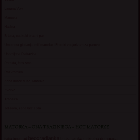
Lagana Vixy
Manuela
Nadina
Briana, cuckold bracni par
Umetnost gledanja: milf matorke i Erotski voajerizam za parove
Usamljena Dlakavica
Persida, fetis sms
Razvratnica
Zena dobre duse, Marcika
Zverka
Transica
Jelisava, zena bez stida
MATORKA – ONA TRAŽI NJEGA – HOT MATORKE
beogradjanka
crnka
domacica
beograd
baka
bucka
diskretna