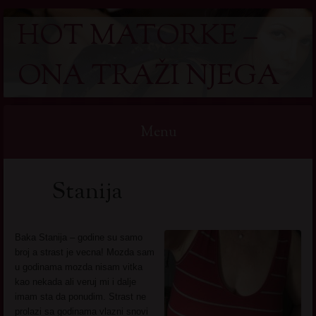
HOT MATORKE –
ONA TRAŽI NJEGA
Menu
Skip
Stanija
to
content
Baka Stanija – godine su samo
broj a strast je vecna! Mozda sam
u godinama mozda nisam vitka
kao nekada ali veruj mi i dalje
imam sta da ponudim. Strast ne
prolazi sa godinama vlazni snovi