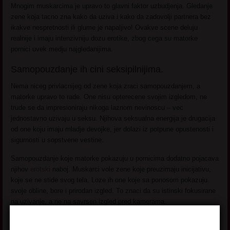
Mnogim muskarcima je upravo to glavni faktor uzbudjenja. Gledanje
zene koja tacno zna kako da uziva i kako da zadovolji partnera bez
ikakve nespretnosti ili glume je napaljivo! Ovakve scene deluju
realnije i imaju intenzivniju dozu erotike, zbog cega su matorke
pornici uvek medju najgledanijima.
Samopouzdanje ih cini seksipilnijima.
Nema niceg privlacnijeg od zene koja zraci samopouzdanjem, a
matorke upravo to rade. One nisu opterecene svojim izgledom, ne
trude se da impresioniraju nikoga laznom nevinoscu – vec
jednostavno uzivaju u seksu. Njihova seksualna energija je drugacija
od one koju imaju mladje devojke, jer dolazi iz potpune opustenosti i
sigurnosti u sopstvene vestine.
Samopouzdanje koje matorke pokazuju u pornicima dodatno pojacava
njihov
erotski
naboj. Muskarci vole zene koje preuzimaju inicijativu,
koje se ne stide svog tela. Loze ih one koje sa ponosom pokazuju
svoje obline, bore i prirodan izgled. To znaci da su istinski fokusirane
na uzivanje, a ne na savrsen izgled pred kamerama.
Tabu efekat – zabranjeno voce i matorke pornici.