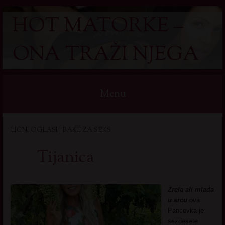
HOT MATORKE –
ONA TRAŽI NJEGA
Menu
Skip
LIČNI OGLASI | BAKE ZA SEKS
to
content
Tijanica
Zrela ali mlada
u srcu
ova
Pancevka je
sezdesete