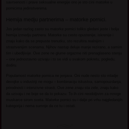
savrsenosti i prave seksualne energije ono je sto cini matorke u
pornicima jedinstvenima.
Hemija medju partnerima – matorke pornici.
Jos jedan razlog zasto su matorke pornici toliko gledani jeste i bolja
hemija izmedju partnera. Matorke su cesto opustenije, iskrenije i
znaju kako da se prepuste trenutku, sto rezultira realnijim i
strastvenijim scenama. Njihov nastup deluje manje rezirano, a samim
tim i ubedljivije. Ove zene ne glume orgazme niti prenaglaseno stenju
– one jednostavno uzivaju i to se vidi u svakom pokretu, pogledu,
dodiru.
Popularnost matorke pornica ne jenjava. Oni nude nesto sto mladje
devojke u industriji ne mogu – kombinaciju iskustva, samopouzdanja,
prirodnosti i intenzivne strasti. Ove zene znaju sta zele, znaju kako
da uzivaju i ne boje se da to pokazu. To ih cini neodoljivim za mnoge
muskarce sirom sveta. Matorke pornici su i dalje pri vrhu najgledanijih
kategorija i nema sumnje da ce tu i ostati.