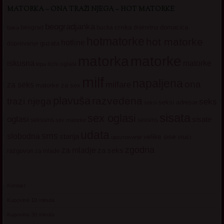
MATORKA – ONA TRAŽI NJEGA – HOT MATORKE
beogradjanka
crnka
domacica
beograd
baka
bucka
diskretna
hotmatorke
hot matorke
hotline
guzata
dopisivanje
matorke
matorka
iskusna
matorke
licni oglasi
lepa
milf
napaljena
ona
milfare
za seks
matorke za sex
plavuša
razvedena
trazi njega
seks
seksi adresar
seksi
sisata
sex oglasi
oglasi
sisate
sekssms
sexsms
sex matorke
udata
sms
slobodna
starija
velike sise
vruci
upoznavanje
zgodna
za mladje
za seks
razgovori
za mlade
Kontakt
Kupovina 10 minuta
Kupovina 30 minuta