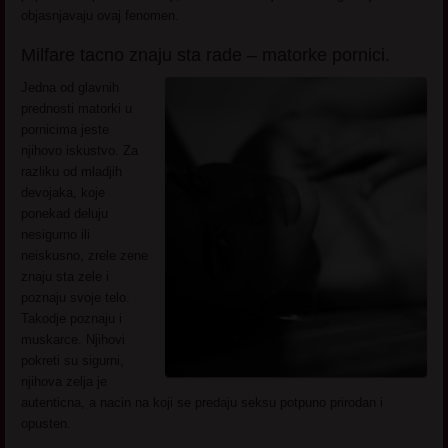
objasnjavaju ovaj fenomen.
Milfare tacno znaju sta rade – matorke pornici.
Jedna od glavnih
prednosti matorki u
pornicima jeste
njihovo iskustvo. Za
razliku od mladjih
devojaka, koje
ponekad deluju
nesigurno ili
neiskusno, zrele zene
znaju sta zele i
poznaju svoje telo.
Takodje poznaju i
muskarce. Njihovi
pokreti su sigurni,
njihova zelja je
autenticna, a nacin na koji se predaju seksu potpuno prirodan i
opusten.