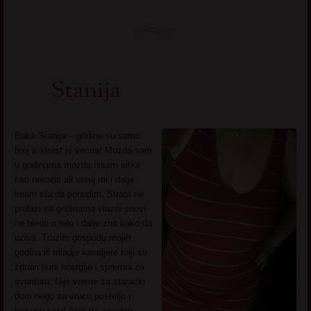
Stanija
Baka Stanija – godine su samo
broj a strast je vecna! Mozda sam
u godinama mozda nisam vitka
kao nekada ali veruj mi i dalje
imam sta da ponudim. Strast ne
prolazi sa godinama vlazni snovi
ne blede a telo i dalje zna kako da
uziva. Trazim gospodu mojih
godina ili mladje kavaljere koji su
zdravi puni energije i spremni za
avanturu. Nije vreme za staracki
dom nego za vrucu postelju i
besane noci! Ajde da zajedno