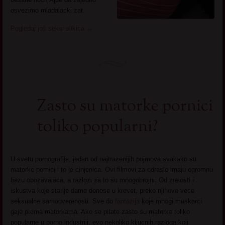
osvezimo mladalacki zar.
Pogledaj još seksi slikica
→
Zasto su matorke pornici
toliko popularni?
U svetu pornografije, jedan od najtrazenijih pojmova svakako su
matorke pornici i to je cinjenica. Ovi filmovi za odrasle imaju ogromnu
bazu obozavalaca, a razlozi za to su mnogobrojni. Od zrelosti i
iskustva koje starije dame donose u krevet, preko njihove vece
seksualne samouverenosti. Sve do
fantazija
koje mnogi muskarci
gaje prema matorkama. Ako se pitate zasto su matorke toliko
popularne u porno industriji, evo nekoliko kljucnih razloga koji