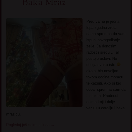
Baka Mraz
Pred vama je jedna
lepa zgodna zrela
dama spremna da vam
ispuni novogodisnje
zelje. Ja donosim
radost i srecu … ali
postoje uslovi. Ne
dobija svako isto
ako si bio nevaljao
tokom godine moracu
te kazniti. Ako si bio
dobar spremna sam da
ti sluzim. Prednost
onima koji i dalje
veruju u caroliju i baka
mrazicu.
Pogledaj još seksi slikica
→