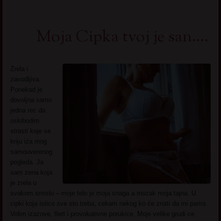
Moja Cipka tvoj je san….
Zrela i
zavodljiva.
Ponekad je
dovoljna samo
jedna rec da
oslobodim
strasti koje se
kriju iza mog
samouverenog
pogleda. Ja
sam zena koja
je zrela u
svakom smislu – moje telo je moja snaga a mozak moja tajna. U
cipki koja istice sve sto treba, cekam nekog ko će znati da mi parira.
Volim izazove, flert i provokativne porukice. Moje velike grudi ce