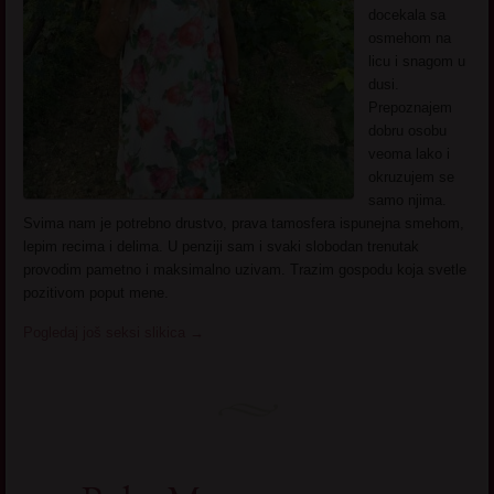
docekala sa
osmehom na
licu i snagom u
dusi.
Prepoznajem
dobru osobu
veoma lako i
okruzujem se
samo njima.
Svima nam je potrebno drustvo, prava tamosfera ispunejna smehom,
lepim recima i delima. U penziji sam i svaki slobodan trenutak
provodim pametno i maksimalno uzivam. Trazim gospodu koja svetle
pozitivom poput mene.
Pogledaj još seksi slikica
→