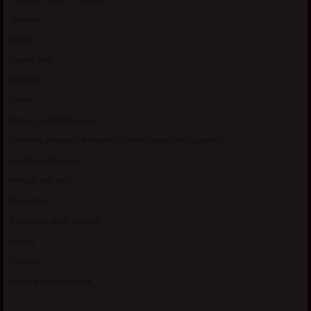
Vickasta
Selma
Lagana Vixy
Manuela
Nadina
Briana, cuckold bracni par
Umetnost gledanja: milf matorke i Erotski voajerizam za parove
Usamljena Dlakavica
Persida, fetis sms
Razvratnica
Zena dobre duse, Marcika
Zverka
Transica
Jelisava, zena bez stida