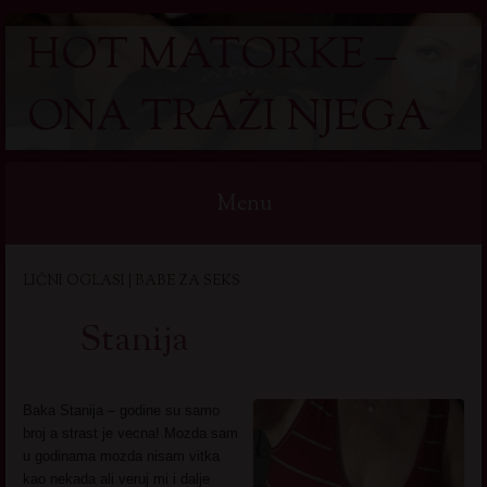
HOT MATORKE –
ONA TRAŽI NJEGA
Menu
Skip
LIČNI OGLASI | BABE ZA SEKS
to
content
Stanija
Baka Stanija – godine su samo
broj a strast je vecna! Mozda sam
u godinama mozda nisam vitka
kao nekada ali veruj mi i dalje