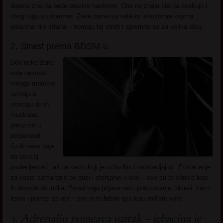
dupeta zna da bude previse hardcore. One ne znaju sta da ocekuju i
zbog toga su oprezne. Zrele dame sa velikim iskustvom kojima
jebacina nije strana – nemaju taj strah i spremne su za velika dela.
2. Strast prema BDSM-u.
Dok neke zene
vole neznost,
mnoge matorke
uzivaju u
osecaju da ih
muskarac
preuzme u
potpunosti.
Grub seks daje
im osecaj
podredjenosti, ali na nacin koji je uzbudljiv i oslobadjajuci. Povlacenje
za kosu, samaranje po guzi i stenjanje u uho – sve su to sitnice koje
ih dovode do ludila. Pored toga prljave reci, ponizavanje, bicevi, kao i
lisice i povezi za oci – sve je to bdsm igra koju milfare vole.
3. Adrenalin pojacava uzitak – jebacina je