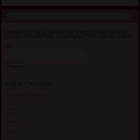
UNESI SVOJU EMAIL ADRESU DA SE PRIJAVIS NA OVAJ SAJT I
DOBIJAS OBAVESTENJA O NOVIM MATORKAMA NA MAILU!
Email*
NAŠE HOT MATORKE
Gospodje za sex – Ljubimka
Vickasta
Selma
Lagana Vixy
Manuela