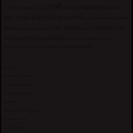
milf
napaljena
ona
milfare
za seks
matorke za sex
plavuša
razvedena
trazi njega
seks
seksi adresar
seksi
sisata
sex oglasi
oglasi
sisate
sekssms
sexsms
sex matorke
udata
sms
slobodna
starija
velike sise
vruci
upoznavanje
zgodna
za mladje
za seks
razgovori
za mlade
Kontakt
Kupovina 10 minuta
Kupovina 30 minuta
Kupovina 60 minuta
Matorke
Matorke za upoznavanje
Pravilnik i uslovi
Sexy Adresar