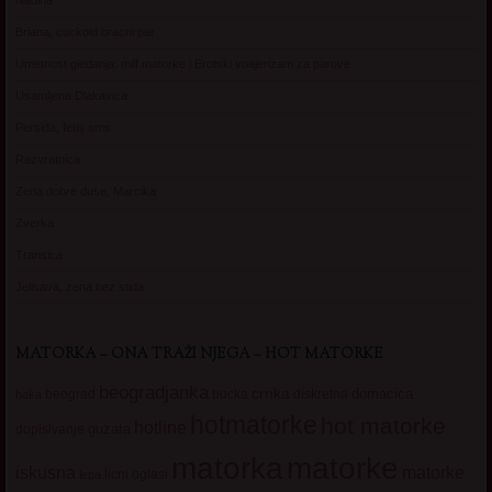
Nadina
Briana, cuckold bracni par
Umetnost gledanja: milf matorke i Erotski voajerizam za parove
Usamljena Dlakavica
Persida, fetis sms
Razvratnica
Zena dobre duse, Marcika
Zverka
Transica
Jelisava, zena bez stida
MATORKA – ONA TRAŽI NJEGA – HOT MATORKE
beogradjanka
crnka
domacica
beograd
baka
bucka
diskretna
hotmatorke
hot matorke
hotline
guzata
dopisivanje
matorke
matorka
iskusna
matorke
licni oglasi
lepa