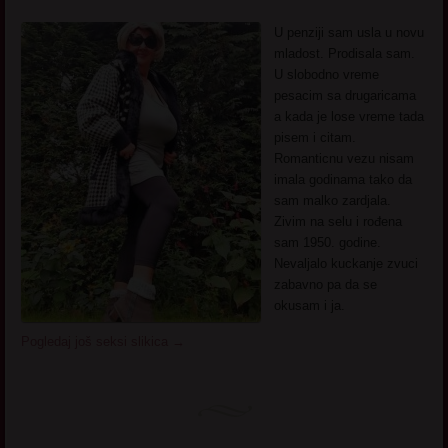
U penziji sam usla u novu
mladost. Prodisala sam.
U slobodno vreme
pesacim sa drugaricama
a kada je lose vreme tada
pisem i citam.
Romanticnu vezu nisam
imala godinama tako da
sam malko zardjala.
Zivim na selu i rođena
sam 1950. godine.
Nevaljalo kuckanje zvuci
zabavno pa da se
okusam i ja.
Pogledaj još seksi slikica
→