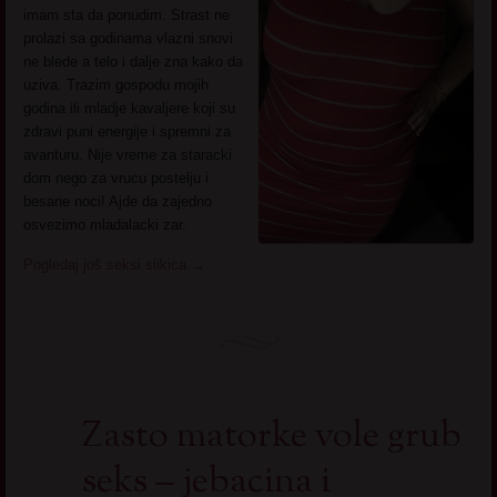
imam sta da ponudim. Strast ne
prolazi sa godinama vlazni snovi
ne blede a telo i dalje zna kako da
uziva. Trazim gospodu mojih
godina ili mladje kavaljere koji su
zdravi puni energije i spremni za
avanturu. Nije vreme za staracki
dom nego za vrucu postelju i
besane noci! Ajde da zajedno
osvezimo mladalacki zar.
Pogledaj još seksi slikica
→
Zasto matorke vole grub
seks – jebacina i