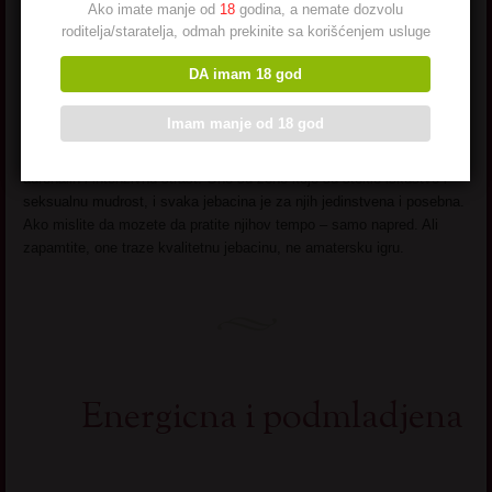
Kaze se da za svadju ali i ljubav potrebno je dvoje. E pa i za sex je
Ako imate manje od
18
godina, a nemate dozvolu
potrebno (barem) dvoje ljudi. Nije svaki muskarac sposoban da
roditelja/staratelja, odmah prekinite sa korišćenjem usluge
zadovolji matorku koja voli grub seks – to je fakat. One traze nekoga
ko zna kako da bude dominantan, ali i pazljiv. Grubost ne znaci
DA imam 18 god
bezosecajnost! Nije poenta da je povredite! Pravi ljubavnik je
odmeren, zna kada treba da stisne, a kada da poljubi.
Imam manje od 18 god
Da zakljucimo, matorke vole grub seks jer im pruza slobodu,
adrenalin i intenzivnu strast. One su zene koje su stekle iskustvo i
seksualnu mudrost, i svaka jebacina je za njih jedinstvena i posebna.
Ako mislite da mozete da pratite njihov tempo – samo napred. Ali
zapamtite, one traze kvalitetnu jebacinu, ne amatersku igru.
Energicna i podmladjena