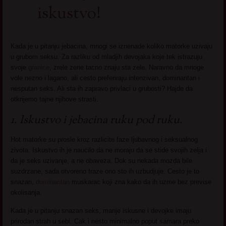
iskustvo!
Kada je u pitanju jebacina, mnogi se iznenade koliko matorke uzivaju
u grubom seksu. Za razliku od mladjih devojaka koje tek istrazuju
svoje
granice
, zrele zene tacno znaju sta zele. Naravno da mnoge
vole nezno i lagano, ali cesto preferiraju intenzivan, dominantan i
nesputan seks. Ali sta ih zapravo privlaci u grubosti? Hajde da
otkrijemo tajne njihove strasti.
1. Iskustvo i jebacina ruku pod ruku.
Hot matorke su prosle kroz razlicite faze ljubavnog i seksualnog
zivota. Iskustvo ih je naucilo da ne moraju da se stide svojih zelja i
da je seks uzivanje, a ne obaveza. Dok su nekada mozda bile
suzdrzane, sada otvoreno traze ono sto ih uzbudjuje. Cesto je to
snazan,
dominantan
muskarac koji zna kako da ih uzme bez previse
okolisanja.
Kada je u pitanju snazan seks, manje iskusne i devojke imaju
prirodan strah u sebi. Cak i nesto minimalno poput samara preko