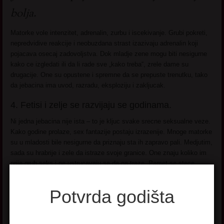
bolja.
Matorke vole intenzitet, adrenalin, zurbu i iscekivanje. Grubi pokreti,
nepredvidive reakcije i neobuzdana strast izazivaju adrenalin koji
pojacava osecaj zadovoljstva. Dok mladje zene mogu biti nesigurne
kako ce izgledati ili da li rade sve „kako treba“, zrele dame su
drugacije. One su opustene i spremne da se prepuste trenutku, tako
da jebacina ima uvod, razradu, eksploziju i zakljucak.
4. Fetisi i zelje se razvijaju se godinama.
Ni jedna jebacina nije ista – to je kljuc svake srecne seksualne veze.
Kako godine prolaze, sex fantazije postaju izrazenije. Mnoge matorke
su u mladosti bile nesigurne da priznaju sta ih zapravo pali. Medjutim,
sada su hrabrije i zele da istraze svoje granice. One znaju koliko im
prija grub seks i ne ustrucavaju se da ga traze. Pamet se stece
knjigama, ali mudrost godinama i zivotnim iskustvom. Sve je na
njihovoj strani.
Potvrda godišta
5. Pravi muskarac – dobra jebacina.