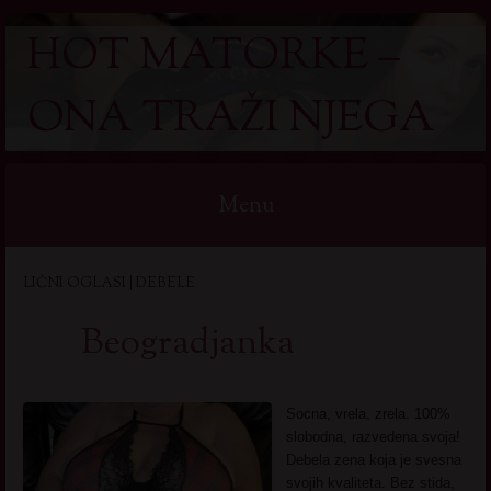
HOT MATORKE –
ONA TRAŽI NJEGA
Menu
Skip
LIČNI OGLASI | DEBELE
to
content
Beogradjanka
Socna, vrela, zrela. 100%
slobodna, razvedena svoja!
Debela zena koja je svesna
svojih kvaliteta. Bez stida,