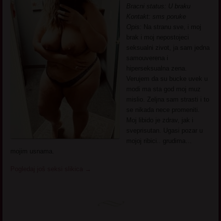
Bracni status: U braku
Kontakt: sms poruke
Opis:
Na stranu sve, i moj
brak i moj nepostojeci
seksualni zivot, ja sam jedna
samouverena i
hiperseksualna zena.
Verujem da su bucke uvek u
modi ma sta god moj muz
mislio. Zeljna sam strasti i to
se nikada nece promeniti.
Moj libido je zdrav, jak i
sveprisutan. Ugasi pozar u
mojoj ribici.. grudima…
mojim usnama.
Pogledaj još seksi slikica
→