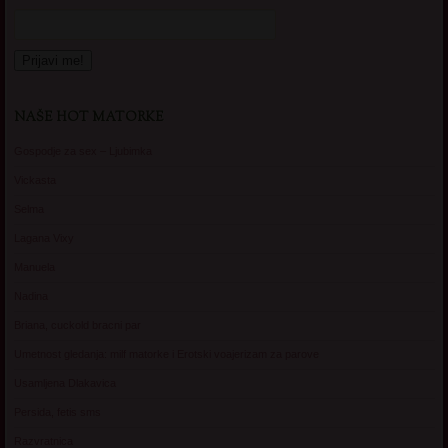
NAŠE HOT MATORKE
Gospodje za sex – Ljubimka
Vickasta
Selma
Lagana Vixy
Manuela
Nadina
Briana, cuckold bracni par
Umetnost gledanja: milf matorke i Erotski voajerizam za parove
Usamljena Dlakavica
Persida, fetis sms
Razvratnica