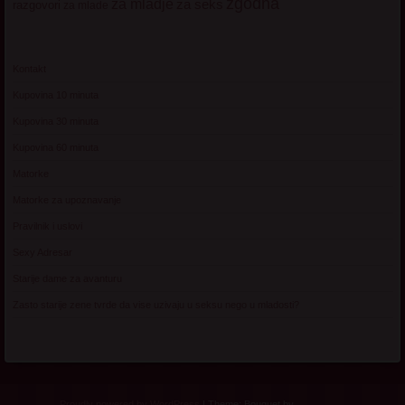
zgodna
za mladje
za seks
razgovori
za mlade
Kontakt
Kupovina 10 minuta
Kupovina 30 minuta
Kupovina 60 minuta
Matorke
Matorke za upoznavanje
Pravilnik i uslovi
Sexy Adresar
Starije dame za avanturu
Zasto starije zene tvrde da vise uzivaju u seksu nego u mladosti?
Proudly powered by WordPress
|
Theme: Bouquet by