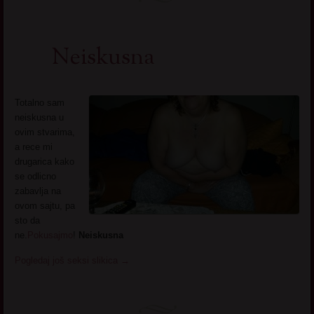
Neiskusna
Totalno sam
neiskusna u
ovim stvarima,
a rece mi
drugarica kako
se odlicno
zabavlja na
ovom sajtu, pa
sto da
ne.
Pokusajmo
!
Neiskusna
Pogledaj još seksi slikica
→