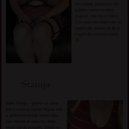
bez srama, perverzna. Ne
gubimo vreme na opise
gluposti, zovi bice ti lakse.
Cim citas ovo nesto sam te
zagolicala, nadam se da je
zagolicalo na pravo mesto
Stanija
Baka Stanija – godine su samo
broj a strast je vecna! Mozda sam
u godinama mozda nisam vitka
kao nekada ali veruj mi i dalje
imam sta da ponudim. Strast ne