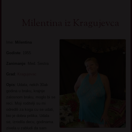
Milentina iz Kragujevca
Ime:
Milentina
Godiste
: 1955
Zanimanje
: Med. Sestra
Grad
:
Kragujevac
Opis
: Udata, nekih 30ak
godina u braku, krajnje
zalosnom braku, moglo bi se
reci. Moji roditelji su mi
odredili za koga cu se udati,
bio je dobra prilika. Udala
se, izrodila decu, godinama
zivela u zabludi da sam