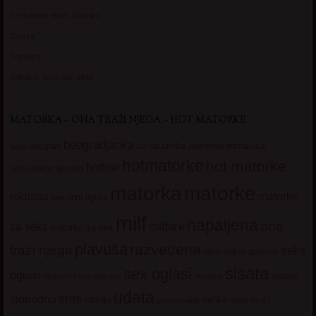
Zena dobre duse, Marcika
Zverka
Transica
Jelisava, zena bez stida
MATORKA – ONA TRAŽI NJEGA – HOT MATORKE
beogradjanka
crnka
domacica
beograd
baka
bucka
diskretna
hotmatorke
hot matorke
hotline
guzata
dopisivanje
matorke
matorka
iskusna
matorke
licni oglasi
lepa
milf
napaljena
ona
milfare
za seks
matorke za sex
plavuša
razvedena
trazi njega
seks
seksi adresar
seksi
sisata
sex oglasi
oglasi
sisate
sekssms
sexsms
sex matorke
udata
sms
slobodna
starija
velike sise
vruci
upoznavanje