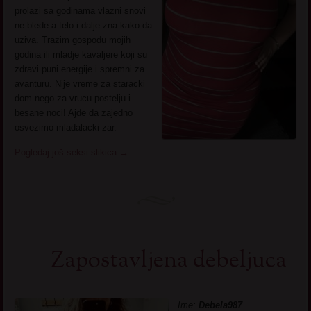
prolazi sa godinama vlazni snovi
ne blede a telo i dalje zna kako da
uziva. Trazim gospodu mojih
godina ili mladje kavaljere koji su
zdravi puni energije i spremni za
avanturu. Nije vreme za staracki
dom nego za vrucu postelju i
besane noci! Ajde da zajedno
osvezimo mladalacki zar.
Pogledaj još seksi slikica
→
Zapostavljena debeljuca
Ime:
Debela987