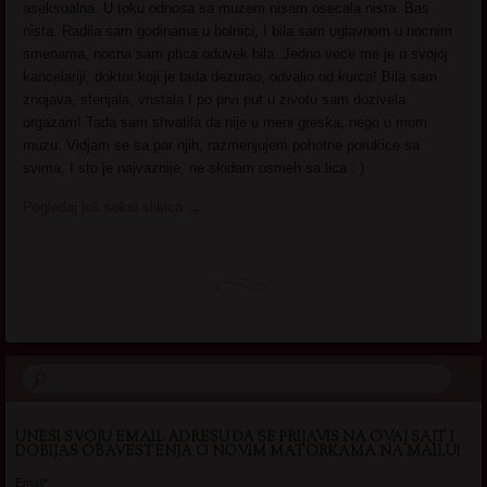
aseksualna. U toku odnosa sa muzem nisam osecala nista. Bas
nista. Radila sam godinama u bolnici, I bila sam uglavnom u nocnim
smenama, nocna sam ptica oduvek bila. Jedno vece me je u svojoj
kancelariji, doktor koji je tada dezurao, odvalio od kurca! Bila sam
znojava, stenjala, vristala I po prvi put u zivotu sam dozivela
orgazam! Tada sam shvatila da nije u meni greska, nego u mom
muzu. Vidjam se sa par njih, razmenjujem pohotne porukice sa
svima, I sto je najvaznije, ne skidam osmeh sa lica : )
Pogledaj još seksi slikica
→
UNESI SVOJU EMAIL ADRESU DA SE PRIJAVIS NA OVAJ SAJT I
DOBIJAS OBAVESTENJA O NOVIM MATORKAMA NA MAILU!
Email*