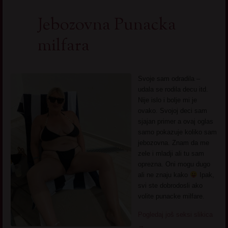
Jebozovna Punacka
milfara
Svoje sam odradila –
udala se rodila decu itd.
Nije islo i bolje mi je
ovako. Svojoj deci sam
sjajan primer a ovaj oglas
samo pokazuje koliko sam
jebozovna. Znam da me
zele i mladji ali tu sam
oprezna. Oni mogu dugo
ali ne znaju kako
Ipak,
svi ste dobrodosli ako
volite punacke milfare.
Pogledaj još seksi slikica
→