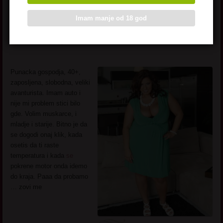
Imam manje od 18 god
Sele
Punacka gospodja, 40+,
zaposljena, slobodna, veliki
avanturista. Imam auto i
nije mi problem stici bilo
gde. Volim muskarce, i
mladje i starije. Bitno je da
se dogodi onaj klik, kada
osetis da ti raste
temperatura i kada
se
pokrene motor onda idemo
do kraja. Paaa da probamo
… zovi me