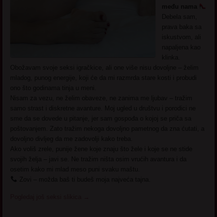
među nama
Debela sam,
prava baka sa
iskustvom, ali
napaljena kao
klinka.
Obožavam svoje seksi igračkice, ali one više nisu dovoljne – želim
mladog, punog energije, koji će da mi razmrda stare kosti i probudi
ono što godinama tinja u meni.
Nisam za vezu, ne želim obaveze, ne zanima me ljubav – tražim
samo strast i diskretne avanture. Moj ugled u društvu i porodici ne
sme da se dovede u pitanje, jer sam gospođa o kojoj se priča sa
poštovanjem. Zato tražim nekoga dovoljno pametnog da zna ćutati, a
dovoljno divljeg da me zadovolji kako treba.
Ako voliš zrele, punije žene koje znaju što žele i koje se ne stide
svojih želja – javi se. Ne tražim ništa osim vrućih avantura i da
osetim kako mi mlad meso puni svaku maštu.
Zovi – možda baš ti budeš moja najveća tajna.
Pogledaj još seksi slikica
→