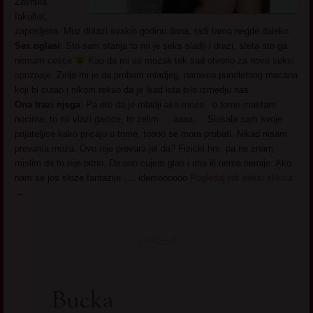
Zavrsila
fakultet,
zaposljena. Muz dolazi svakih godinu dana, radi tamo negde daleko.
Sex oglasi
: Sto sam starija to mi je seks sladji i drazi, steta sto ga
nemam cesce
Kao da mi se mozak tek sad otvorio za nove seksi
spoznaje. Zelja mi je da probam mladjeg, naravno punoletnog macana
koji bi cutao i nikom rekao da je ikad ista bilo izmedju nas.
Ona trazi njega
: Pa eto da je mladji ako moze, o tome mastam
nocima, to mi vlazi gacice, to zelim … aaaa…. Slusala sam svoje
prijateljice kako pricaju o tome, toooo se mora probati. Nikad nisam
prevarila muza. Ovo nije prevara jel da? Fizicki hm, pa ne znam,
mislim da to nije bitno. Da ono cujem glas i ima ili nema hemije. Ako
nam se jos sloze fantazije …. idemoooooo
Pogledaj još seksi slikica
→
Bucka