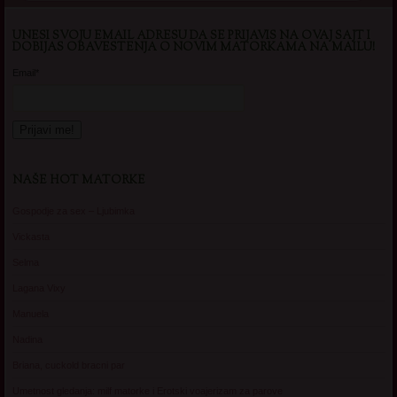
UNESI SVOJU EMAIL ADRESU DA SE PRIJAVIS NA OVAJ SAJT I
DOBIJAS OBAVESTENJA O NOVIM MATORKAMA NA MAILU!
Email*
NAŠE HOT MATORKE
Gospodje za sex – Ljubimka
Vickasta
Selma
Lagana Vixy
Manuela
Nadina
Briana, cuckold bracni par
Umetnost gledanja: milf matorke i Erotski voajerizam za parove