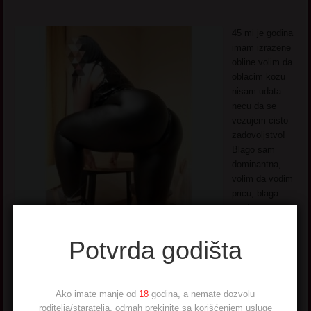
45 mi je godina
imam izrazene
obline volim da
oblacim kozu
nisam udata
necu da se
vezujem cisto
zadovoljstvo!
Blago sam
dominantna,
volim da vodim
pricu, blaga
prednost
muskarcima
koji su stidljivi i
Potvrda godišta
plase se ovog vida zadovoljstva!
Pogledaj još seksi slikica
→
Ako imate manje od
18
godina, a nemate dozvolu
roditelja/staratelja, odmah prekinite sa korišćenjem usluge