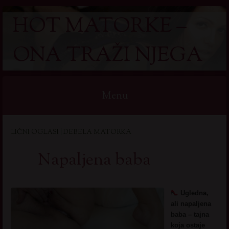
HOT MATORKE –
ONA TRAŽI NJEGA
Menu
Skip
LIČNI OGLASI | DEBELA MATORKA
to
content
Napaljena baba
Ugledna,
ali napaljena
baba – tajna
koja ostaje