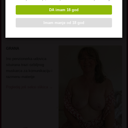
DA imam 18 god
Imam manje od 18 god
Ino penzionerka
GRANA
Ino penzionerka udovica
situirana trazi ozbiljnog
muskarca za komunikaciju i
razmenu materije
Pogledaj još seksi slikica
→