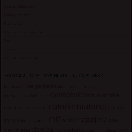
Usamljena Dlakavica
Persida, fetis sms
Razvratnica
Zena dobre duse, Marcika
Zverka
Transica
Jelisava, zena bez stida
MATORKA – ONA TRAŽI NJEGA – HOT MATORKE
beogradjanka
crnka
domacica
beograd
baka
bucka
diskretna
hotmatorke
hot matorke
hotline
guzata
dopisivanje
matorke
matorka
iskusna
matorke
licni oglasi
lepa
milf
napaljena
ona
milfare
za seks
matorke za sex
plavuša
razvedena
trazi njega
seks
seksi adresar
seksi