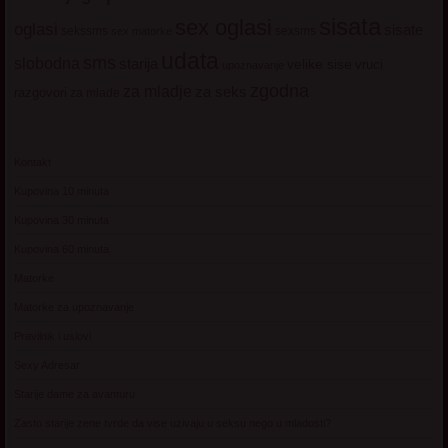
sisata
sex oglasi
oglasi
sisate
sekssms
sexsms
sex matorke
udata
sms
slobodna
starija
velike sise
vruci
upoznavanje
zgodna
za mladje
za seks
razgovori
za mlade
Kontakt
Kupovina 10 minuta
Kupovina 30 minuta
Kupovina 60 minuta
Matorke
Matorke za upoznavanje
Pravilnik i uslovi
Sexy Adresar
Starije dame za avanturu
Zasto starije zene tvrde da vise uzivaju u seksu nego u mladosti?