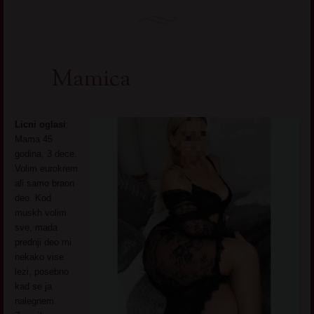
Mamica
Licni oglasi
:
Mama 45
godina, 3 dece.
Volim eurokrem
ali samo braon
deo. Kod
muskh volim
sve, mada
prednji deo mi
nekako vise
lezi, posebno
kad se ja
nalegnem.