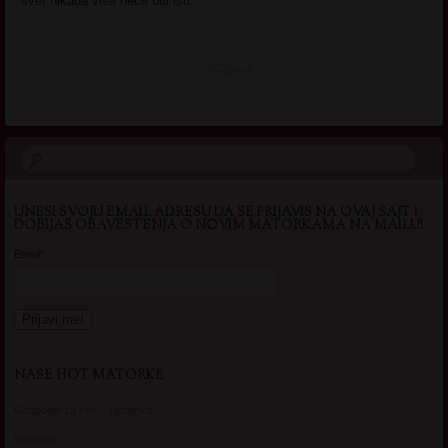
svet nikada više neće biti isti.
UNESI SVOJU EMAIL ADRESU DA SE PRIJAVIS NA OVAJ SAJT I
DOBIJAS OBAVESTENJA O NOVIM MATORKAMA NA MAILU!
Email*
NAŠE HOT MATORKE
Gospodje za sex – Ljubimka
Vickasta