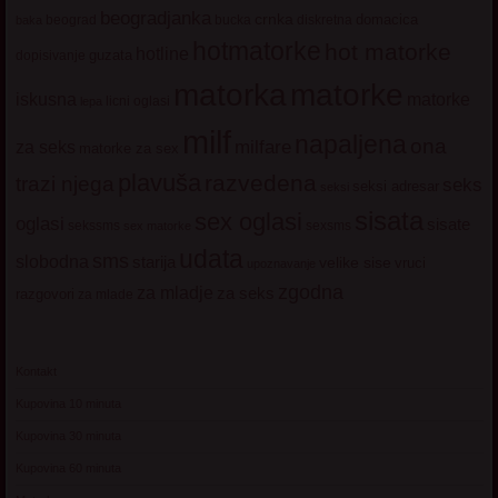
beogradjanka
crnka
domacica
beograd
baka
bucka
diskretna
hotmatorke
hot matorke
hotline
guzata
dopisivanje
matorke
matorka
iskusna
matorke
licni oglasi
lepa
milf
napaljena
ona
milfare
za seks
matorke za sex
plavuša
razvedena
trazi njega
seks
seksi adresar
seksi
sisata
sex oglasi
oglasi
sisate
sekssms
sexsms
sex matorke
udata
sms
slobodna
starija
velike sise
vruci
upoznavanje
zgodna
za mladje
za seks
razgovori
za mlade
Kontakt
Kupovina 10 minuta
Kupovina 30 minuta
Kupovina 60 minuta