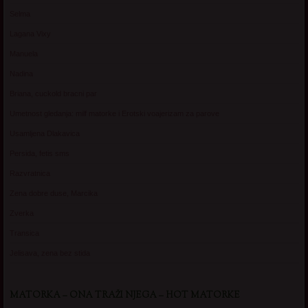
Selma
Lagana Vixy
Manuela
Nadina
Briana, cuckold bracni par
Umetnost gledanja: milf matorke i Erotski voajerizam za parove
Usamljena Dlakavica
Persida, fetis sms
Razvratnica
Zena dobre duse, Marcika
Zverka
Transica
Jelisava, zena bez stida
MATORKA – ONA TRAŽI NJEGA – HOT MATORKE