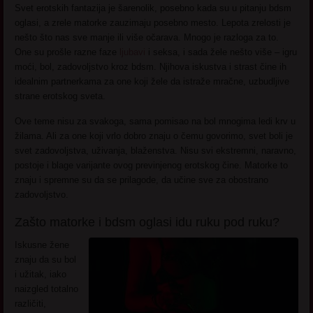
Svet erotskih fantazija je šarenolik, posebno kada su u pitanju bdsm
oglasi, a zrele matorke zauzimaju posebno mesto. Lepota zrelosti je
nešto što nas sve manje ili više očarava. Mnogo je razloga za to.
One su prošle razne faze
ljubavi
i seksa, i sada žele nešto više – igru
moći, bol, zadovoljstvo kroz bdsm. Njihova iskustva i strast čine ih
idealnim partnerkama za one koji žele da istraže mračne, uzbudljive
strane erotskog sveta.
Ove teme nisu za svakoga, sama pomisao na bol mnogima ledi krv u
žilama. Ali za one koji vrlo dobro znaju o čemu govorimo, svet boli je
svet zadovoljstva, uživanja, blaženstva. Nisu svi ekstremni, naravno,
postoje i blage varijante ovog previnjenog erotskog čine. Matorke to
znaju i spremne su da se prilagode, da učine sve za obostrano
zadovoljstvo.
Zašto matorke i bdsm oglasi idu ruku pod ruku?
Iskusne žene
znaju da su bol
i užitak, iako
naizgled totalno
različiti,