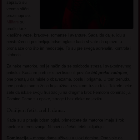
zapravo su
veoma slični i
prožimaju se.
Milfare
su
prošle kroz
klasične veze, brakove, romanse i avanture. Sada idu dalje, idu u
neistraženo i postavljaju bdsm oglase kada shvate da upravo tu
pronalaze ono što im nedostaje. To su pre svega adrenalin, kontrola i
sloboda.
Za neke matorke, bol je način da se oslobode stresa i svakodnevnog
pritiska. Kada im partner stavi lisice ili povuče
bič preko zadnjice
,
one prestaju da misle o obavezama, poslu i brigama. U tom trenutku,
one postaju samo žena koja uživa u svakom trzaju tela. Takođe neke
žele da iskale svoju frustraciju na drugima kroz Femdom dominaciju.
Domino Dame su opake, stroge i bez dlake na jeziku.
Omiljeni fetiši zrelih dama.
Kada su u pitanju bdsm oglsi, primetićete da matorke imaju širok
spektar interesovanja. Njihovi najčešći fetiši uključuju:
Dominacija –
mnoge dame uživaju u ulozi domine. One vole da