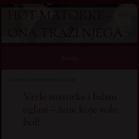
HOT MATORKE –
ONA TRAŽI NJEGA
Menu
Skip
LIČNI OGLASI | DOMINA OGLASI
to
content
Vrele matorke i bdsm
oglasi – žene koje vole
bol!