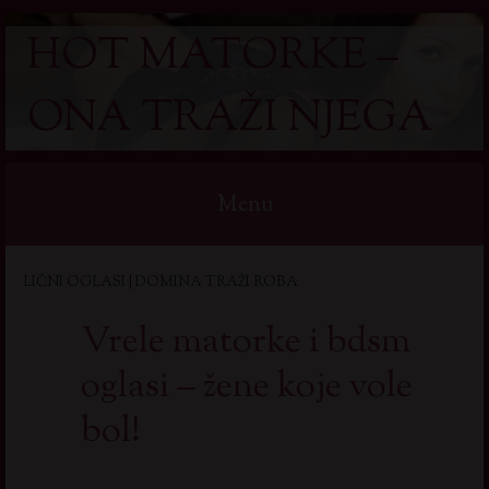
HOT MATORKE –
ONA TRAŽI NJEGA
Menu
Skip
LIČNI OGLASI | DOMINA TRAŽI ROBA
to
content
Vrele matorke i bdsm
oglasi – žene koje vole
bol!