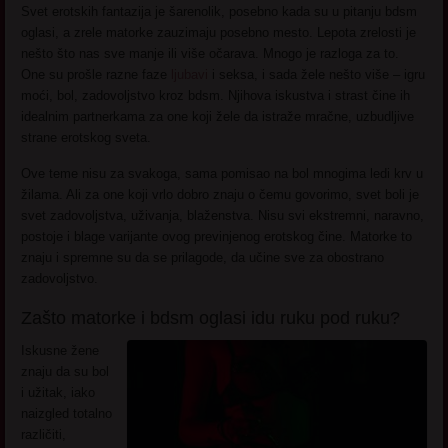
Svet erotskih fantazija je šarenolik, posebno kada su u pitanju bdsm
oglasi, a zrele matorke zauzimaju posebno mesto. Lepota zrelosti je
nešto što nas sve manje ili više očarava. Mnogo je razloga za to.
One su prošle razne faze
ljubavi
i seksa, i sada žele nešto više – igru
moći, bol, zadovoljstvo kroz bdsm. Njihova iskustva i strast čine ih
idealnim partnerkama za one koji žele da istraže mračne, uzbudljive
strane erotskog sveta.
Ove teme nisu za svakoga, sama pomisao na bol mnogima ledi krv u
žilama. Ali za one koji vrlo dobro znaju o čemu govorimo, svet boli je
svet zadovoljstva, uživanja, blaženstva. Nisu svi ekstremni, naravno,
postoje i blage varijante ovog previnjenog erotskog čine. Matorke to
znaju i spremne su da se prilagode, da učine sve za obostrano
zadovoljstvo.
Zašto matorke i bdsm oglasi idu ruku pod ruku?
Iskusne žene
znaju da su bol
i užitak, iako
naizgled totalno
različiti,