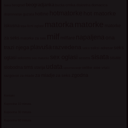
beogradjanka
crnka
domacica
beograd
baka
bucka
diskretna
hotmatorke
hot matorke
hotline
guzata
dopisivanje
matorke
matorka
iskusna
matorke
licni oglasi
lepa
milf
napaljena
ona
milfare
za seks
matorke za sex
plavuša
razvedena
trazi njega
seks
seksi adresar
seksi
sisata
sex oglasi
oglasi
sisate
sekssms
sexsms
sex matorke
udata
sms
slobodna
starija
velike sise
vruci
upoznavanje
zgodna
za mladje
za seks
razgovori
za mlade
Kontakt
Kupovina 10 minuta
Kupovina 30 minuta
Kupovina 60 minuta