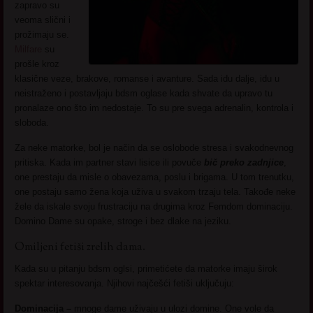
zapravo su
veoma slični i
prožimaju se.
Milfare
su
prošle kroz
klasične veze, brakove, romanse i avanture. Sada idu dalje, idu u
neistraženo i postavljaju bdsm oglase kada shvate da upravo tu
pronalaze ono što im nedostaje. To su pre svega adrenalin, kontrola i
sloboda.
Za neke matorke, bol je način da se oslobode stresa i svakodnevnog
pritiska. Kada im partner stavi lisice ili povuče
bič preko zadnjice
,
one prestaju da misle o obavezama, poslu i brigama. U tom trenutku,
one postaju samo žena koja uživa u svakom trzaju tela. Takođe neke
žele da iskale svoju frustraciju na drugima kroz Femdom dominaciju.
Domino Dame su opake, stroge i bez dlake na jeziku.
Omiljeni fetiši zrelih dama.
Kada su u pitanju bdsm oglsi, primetićete da matorke imaju širok
spektar interesovanja. Njihovi najčešći fetiši uključuju:
Dominacija –
mnoge dame uživaju u ulozi domine. One vole da