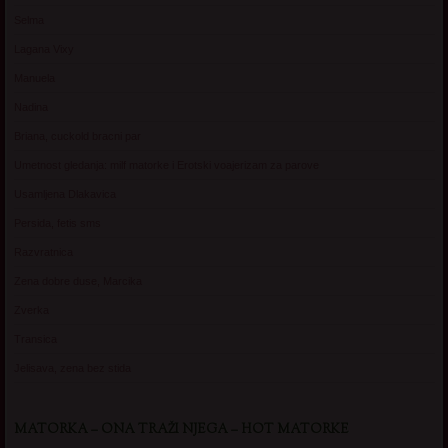
Selma
Lagana Vixy
Manuela
Nadina
Briana, cuckold bracni par
Umetnost gledanja: milf matorke i Erotski voajerizam za parove
Usamljena Dlakavica
Persida, fetis sms
Razvratnica
Zena dobre duse, Marcika
Zverka
Transica
Jelisava, zena bez stida
MATORKA – ONA TRAŽI NJEGA – HOT MATORKE