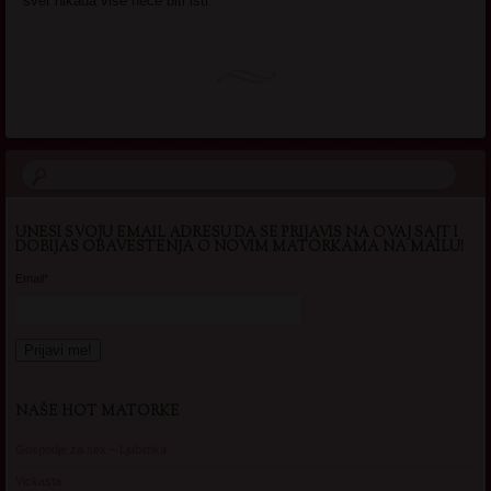
svet nikada više neće biti isti.
UNESI SVOJU EMAIL ADRESU DA SE PRIJAVIS NA OVAJ SAJT I
DOBIJAS OBAVESTENJA O NOVIM MATORKAMA NA MAILU!
Email*
NAŠE HOT MATORKE
Gospodje za sex – Ljubimka
Vickasta