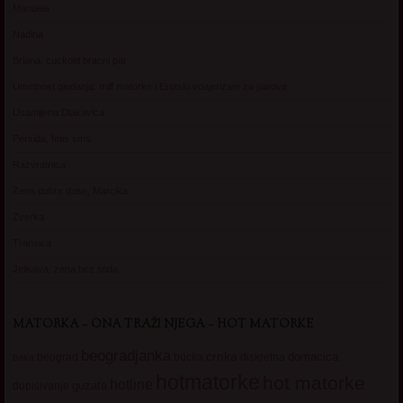
Manuela
Nadina
Briana, cuckold bracni par
Umetnost gledanja: milf matorke i Erotski voajerizam za parove
Usamljena Dlakavica
Persida, fetis sms
Razvratnica
Zena dobre duse, Marcika
Zverka
Transica
Jelisava, zena bez stida
MATORKA – ONA TRAŽI NJEGA – HOT MATORKE
beogradjanka
crnka
domacica
beograd
baka
bucka
diskretna
hotmatorke
hot matorke
hotline
guzata
dopisivanje