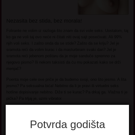
Nezasita bez stida, bez morala!
Folirante ne volim iz razloga što znam da svi vole seks. Uostalom, taj
ko ga ne voli taj ovo neće ni čitati niti ovaj sajt posećivati. Ali 99%
njih voli seks. I zašto onda da se stide? Zašto da se kriju? Jel je
sramota reći da volim kurac i da masturbiram svaki dan? Jel je
sramota reći jebenom poštaru da je moje sanduče spremno za
njegovo pismo? Ili nekom taksisti da ću mu pokazati kako se drži
menjač?
Poenta moje cele ove priče je da budemo svoji, ono što jesmo. A šta
jesmo? Pa seksualna bića! Nebitno da li je pravi ili virtuelni seks
hotline dopisivanje nebitno. Diže ti se kurac? Pa drkaj ga. Vlažna ti je
pička? Pa trljaj je, uzmi vibrator.
Imam želju da mi se javite na OVAJ oglas
i da zajedno budemo
ono što jesmo – dvoje napaljenih ljudi! Hvala.
Potvrda godišta