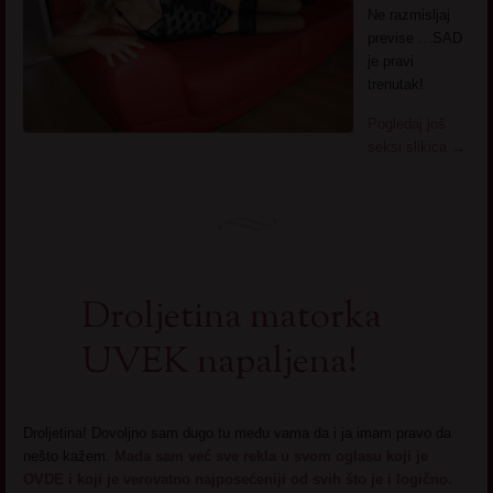
Ne razmisljaj
previse …SAD
je pravi
trenutak!
Pogledaj još
seksi slikica
→
Droljetina matorka
UVEK napaljena!
Droljetina! Dovoljno sam dugo tu među vama da i ja imam pravo da
nešto kažem.
Mada sam već sve rekla u svom oglasu koji je
OVDE i koji je verovatno najposećeniji od svih što je i logično.