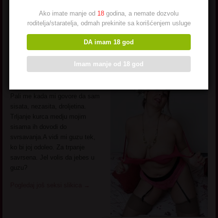
Ako imate manje od
18
godina, a nemate dozvolu
roditelja/staratelja, odmah prekinite sa korišćenjem usluge
Gabrijela iz Niša
DA imam 18 god
Imam manje od 18 god
Gabrijela, 50 god, profesor,
Nis
Pali me kada mi govore da sam
sisata, nezasita, droljetina.
Trljanje kurca medju mojim
sisama ih dovodi do
svrsavanja.A vidi mi guzu tek,
ko bi joj odoleo. Za trpanje
savrsena. Jel volis da jebes u
guzu?
Pogledaj još seksi slikica
→