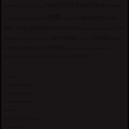
matorke
matorka
iskusna
matorke
licni oglasi
lepa
milf
napaljena
ona
milfare
za seks
matorke za sex
plavuša
razvedena
trazi njega
seks
seksi adresar
seksi
sisata
sex oglasi
oglasi
sisate
sekssms
sexsms
sex matorke
udata
sms
slobodna
starija
velike sise
vruci
upoznavanje
zgodna
za mladje
za seks
razgovori
za mlade
Kontakt
Kupovina 10 minuta
Kupovina 30 minuta
Kupovina 60 minuta
Matorke
Matorke za upoznavanje
Pravilnik i uslovi