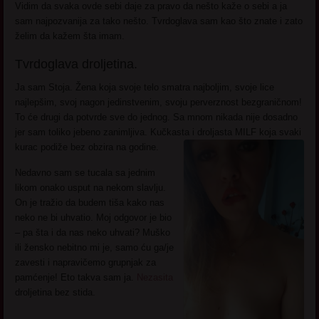
Vidim da svaka ovde sebi daje za pravo da nešto kaže o sebi a ja
sam najpozvanija za tako nešto. Tvrdoglava sam kao što znate i zato
želim da kažem šta imam.
Tvrdoglava droljetina.
Ja sam Stoja. Žena koja svoje telo smatra najboljim, svoje lice
najlepšim, svoj nagon jedinstvenim, svoju perverznost bezgraničnom!
To će drugi da potvrde sve do jednog. Sa mnom nikada nije dosadno
jer sam toliko jebeno zanimljiva. Kučkasta i droljasta MILF koja svaki
kurac podiže bez obzira na godine.
Nedavno sam se tucala sa jednim
likom onako usput na nekom slavlju.
On je tražio da budem tiša kako nas
neko ne bi uhvatio. Moj odgovor je bio
– pa šta i da nas neko uhvati? Muško
ili žensko nebitno mi je, samo ću ga/je
zavesti i napravičemo grupnjak za
pamćenje! Eto takva sam ja.
Nezasita
droljetina bez stida.