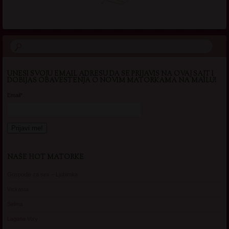
UNESI SVOJU EMAIL ADRESU DA SE PRIJAVIS NA OVAJ SAJT I
DOBIJAS OBAVESTENJA O NOVIM MATORKAMA NA MAILU!
Email*
NAŠE HOT MATORKE
Gospodje za sex – Ljubimka
Vickasta
Selma
Lagana Vixy