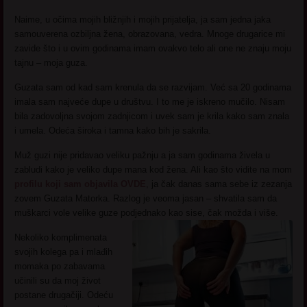
Naime, u očima mojih bližnjih i mojih prijatelja, ja sam jedna jaka
samouverena ozbiljna žena, obrazovana, vedra. Mnoge drugarice mi
zavide što i u ovim godinama imam ovakvo telo ali one ne znaju moju
tajnu – moja guza.
Guzata sam od kad sam krenula da se razvijam. Već sa 20 godinama
imala sam najveće dupe u društvu. I to me je iskreno mučilo. Nisam
bila zadovoljna svojom zadnjicom i uvek sam je krila kako sam znala
i umela. Odeća široka i tamna kako bih je sakrila.
Muž guzi nije pridavao veliku pažnju a ja sam godinama živela u
zabludi kako je veliko dupe mana kod žena. Ali kao što vidite na mom
profilu koji sam objavila OVDE
, ja čak danas sama sebe iz zezanja
zovem Guzata Matorka. Razlog je veoma jasan – shvatila sam da
muškarci vole velike guze podjednako kao sise, čak možda i više.
Nekoliko komplimenata
svojih kolega pa i mlađih
momaka po zabavama
učinili su da moj život
postane drugačiji. Odeću