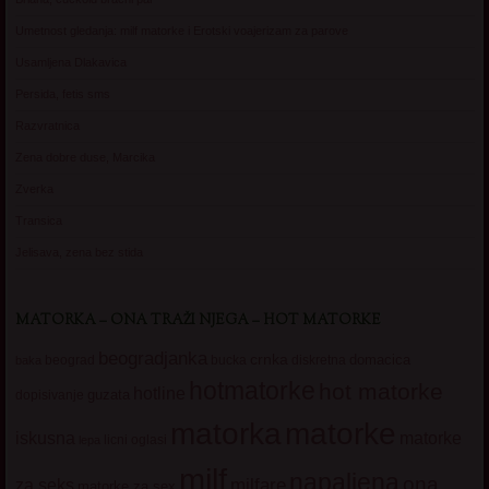
Umetnost gledanja: milf matorke i Erotski voajerizam za parove
Usamljena Dlakavica
Persida, fetis sms
Razvratnica
Zena dobre duse, Marcika
Zverka
Transica
Jelisava, zena bez stida
MATORKA – ONA TRAŽI NJEGA – HOT MATORKE
beogradjanka
crnka
domacica
beograd
baka
bucka
diskretna
hotmatorke
hot matorke
hotline
guzata
dopisivanje
matorke
matorka
iskusna
matorke
licni oglasi
lepa
milf
napaljena
ona
milfare
za seks
matorke za sex