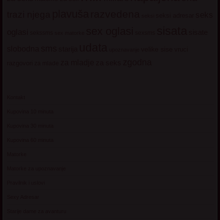
plavuša
razvedena
trazi njega
seks
seksi adresar
seksi
sisata
sex oglasi
oglasi
sisate
sekssms
sexsms
sex matorke
udata
sms
slobodna
starija
velike sise
vruci
upoznavanje
zgodna
za mladje
za seks
razgovori
za mlade
Kontakt
Kupovina 10 minuta
Kupovina 30 minuta
Kupovina 60 minuta
Matorke
Matorke za upoznavanje
Pravilnik i uslovi
Sexy Adresar
Starije dame za avanturu