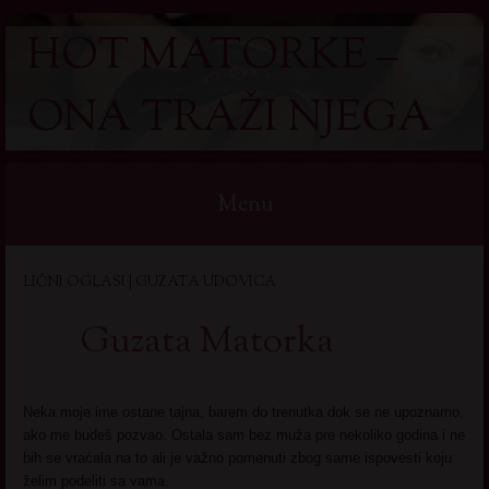
HOT MATORKE –
ONA TRAŽI NJEGA
Menu
Skip
LIČNI OGLASI | GUZATA UDOVICA
to
content
Guzata Matorka
Neka moje ime ostane tajna, barem do trenutka dok se ne upoznamo,
ako me budeš pozvao. Ostala sam bez muža pre nekoliko godina i ne
bih se vraćala na to ali je važno pomenuti zbog same ispovesti koju
želim podeliti sa vama.