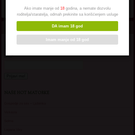
Ako imate manje od
18
godina, a nemate dozvolu
roditelja/staratelja, odmah prekinite sa korišćenjem usluge
DA imam 18 god
Imam manje od 18 god
UNESI SVOJU EMAIL ADRESU DA SE PRIJAVIS NA OVAJ SAJT I
DOBIJAS OBAVESTENJA O NOVIM MATORKAMA NA MAILU!
Email*
NAŠE HOT MATORKE
Gospodje za sex – Ljubimka
Vickasta
Selma
Lagana Vixy