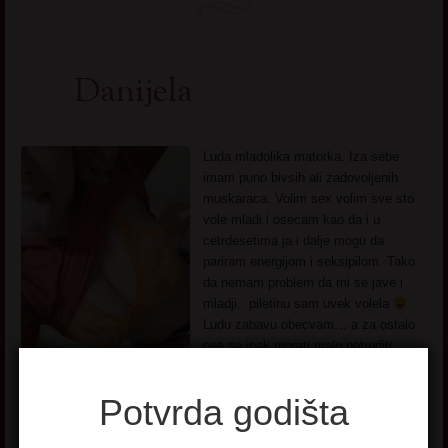
Danijela
Luda mladolika matorka. Iza sebe
imam puno bivsih ali zadovoljenih
muskaraca. Volim sex volim sve sto
vole mladi i osecam kao da i u
cetrdesetima ja i dalje mogu da
pariram energijom i seksipilom. Tako
da nemam problem da mi se jave i
mladji.. piletinu sam uvek volela
Ludu zabavu obecvam… a za ostalo
ces se ipak morati malo potruditi.
Pogledaj još seksi slikica
→
Potvrda godišta