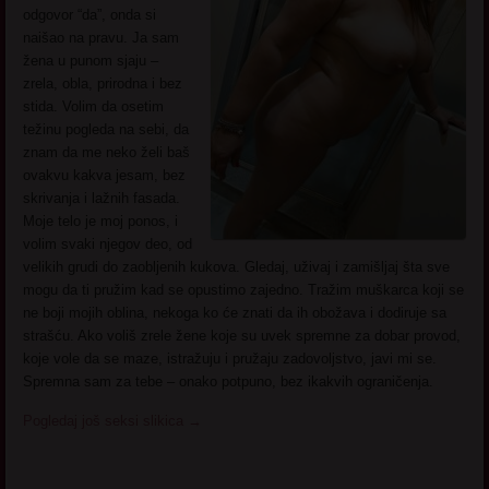
odgovor “da”, onda si
naišao na pravu. Ja sam
žena u punom sjaju –
zrela, obla, prirodna i bez
stida. Volim da osetim
težinu pogleda na sebi, da
znam da me neko želi baš
ovakvu kakva jesam, bez
skrivanja i lažnih fasada.
Moje telo je moj ponos, i
volim svaki njegov deo, od
velikih grudi do zaobljenih kukova. Gledaj, uživaj i zamišljaj šta sve
mogu da ti pružim kad se opustimo zajedno. Tražim muškarca koji se
ne boji mojih oblina, nekoga ko će znati da ih obožava i dodiruje sa
strašću. Ako voliš zrele žene koje su uvek spremne za dobar provod,
koje vole da se maze, istražuju i pružaju zadovoljstvo, javi mi se.
Spremna sam za tebe – onako potpuno, bez ikakvih ograničenja.
Pogledaj još seksi slikica
→