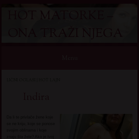
HOT MATORKE –
ONA TRAŽI NJEGA
Menu
Skip
LIČNI OGLASI | HOT LAJN
to
content
Indira
Da li te privlače žene koje
se ne kriju, koje se ponose
svojim oblinama i koje
znaju šta žele? Ako je tvoj