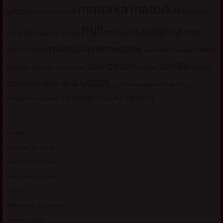
matorke
matorka
iskusna
matorke
licni oglasi
lepa
milf
napaljena
ona
milfare
za seks
matorke za sex
plavuša
razvedena
trazi njega
seks
seksi adresar
seksi
sisata
sex oglasi
oglasi
sisate
sekssms
sexsms
sex matorke
udata
sms
slobodna
starija
velike sise
vruci
upoznavanje
zgodna
za mladje
za seks
razgovori
za mlade
Kontakt
Kupovina 10 minuta
Kupovina 30 minuta
Kupovina 60 minuta
Matorke
Matorke za upoznavanje
Pravilnik i uslovi