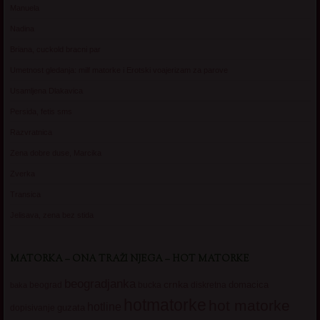
Manuela
Nadina
Briana, cuckold bracni par
Umetnost gledanja: milf matorke i Erotski voajerizam za parove
Usamljena Dlakavica
Persida, fetis sms
Razvratnica
Zena dobre duse, Marcika
Zverka
Transica
Jelisava, zena bez stida
MATORKA – ONA TRAŽI NJEGA – HOT MATORKE
beogradjanka
crnka
domacica
beograd
baka
bucka
diskretna
hotmatorke
hot matorke
hotline
guzata
dopisivanje