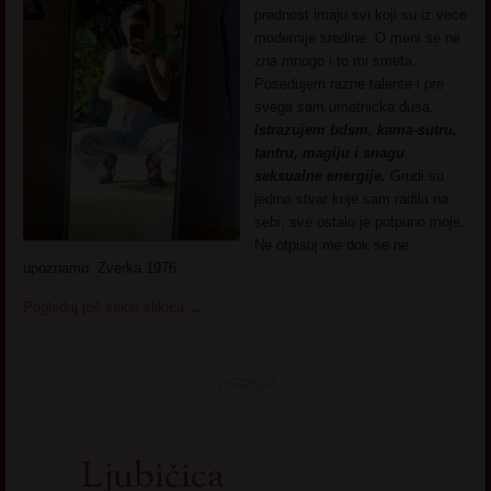
prednost imaju svi koji su iz vece
modernije sredine. O meni se ne
zna mnogo i to mi smeta.
Posedujem razne talente i pre
svega sam umetnicka dusa.
Istrazujem bdsm, kama-sutru,
tantru, magiju i snagu
seksualne energije.
Grudi su
jedina stvar koje sam radila na
sebi, sve ostalo je potpuno moje.
Ne otpisuj me dok se ne
upoznamo. Zverka 1976.
Pogledaj još seksi slikica
→
Ljubičica