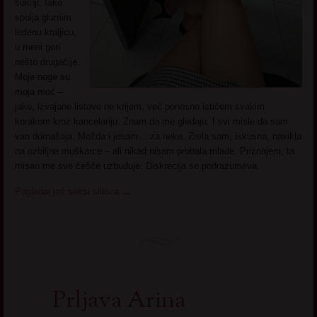
suknji. Iako
spolja glumim
ledenu kraljicu,
u meni gori
nešto drugačije.
Moje noge su
moja moć –
jake, izvajane listove ne krijem, već ponosno ističem svakim
korakom kroz kancelariju. Znam da me gledaju. I svi misle da sam
van domašaja. Možda i jesam… za neke. Zrela sam, iskusna, navikla
na ozbiljne muškarce – ali nikad nisam probala mlađe. Priznajem, ta
misao me sve češće uzbuđuje. Diskrecija se podrazumeva.
Pogledaj još seksi slikica
→
Prljava Arina