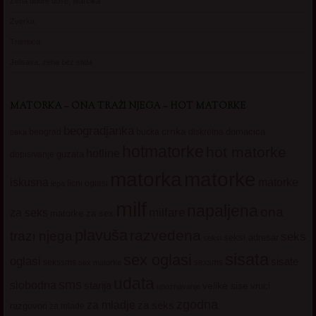
Zena dobre duse, Marcika
Zverka
Transica
Jelisava, zena bez stida
MATORKA – ONA TRAŽI NJEGA – HOT MATORKE
beogradjanka
crnka
domacica
beograd
baka
bucka
diskretna
hotmatorke
hot matorke
hotline
guzata
dopisivanje
matorke
matorka
iskusna
matorke
licni oglasi
lepa
milf
napaljena
ona
milfare
za seks
matorke za sex
plavuša
razvedena
trazi njega
seks
seksi adresar
seksi
sisata
sex oglasi
oglasi
sisate
sekssms
sexsms
sex matorke
udata
sms
slobodna
starija
velike sise
vruci
upoznavanje
zgodna
za mladje
za seks
razgovori
za mlade