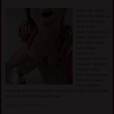
Gladna kite. Žedna
sperme. Bez dlake na
jeziku. Duboko grlo.
Tvrda akcija.
Obožavam kad klizne
daleko. Volim tvrdo.
Volim grubo. Volim
kad muškarac
zaboravi na
romantiku i seti se da
ima muda. Ne tražim
poljupce u čelo,
tražim šamar po guzi.
Želim da mi staviš
ruku na potiljak i
zabiješ ga dok mi oči ne zasuze. Ja sam Arina. Prljava. Prava. Došla
sam da mi se istreseš po jeziku i faci.
Pogledaj još seksi slikica
→