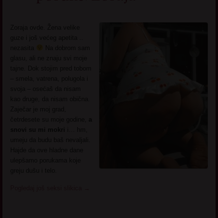
Zoraja ovde. Žena velike
guze i još većeg apetita ..
nezasita
Na dobrom sam
glasu, ali ne znaju svi moje
tajne. Dok stojim pred tobom
– smela, vatrena, polugola i
svoja – osećaš da nisam
kao druge, da nisam obična.
Zaječar je moj grad,
četrdesete su moje godine,
a
snovi su mi mokri
i… hm,
umeju da budu baš nevaljali.
Hajde da ove hladne dane
ulepšamo porukama koje
greju dušu i telo.
Pogledaj još seksi slikica
→