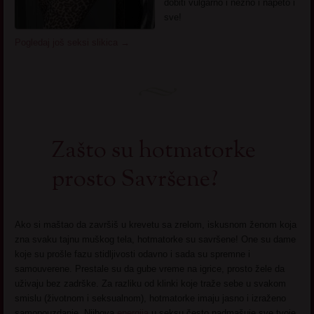
dobiti vulgarno i nežno i napeto i
sve!
Pogledaj još seksi slikica
→
Zašto su hotmatorke
prosto Savršene?
Ako si maštao da završiš u krevetu sa zrelom, iskusnom ženom koja
zna svaku tajnu muškog tela, hotmatorke su savršene! One su dame
koje su prošle fazu stidljivosti odavno i sada su spremne i
samouverene. Prestale su da gube vreme na igrice, prosto žele da
uživaju bez zadrške. Za razliku od klinki koje traže sebe u svakom
smislu (životnom i seksualnom), hotmatorke imaju jasno i izraženo
samopouzdanje. Njihova
energija
u seksu često nadmašuje sve tvoje