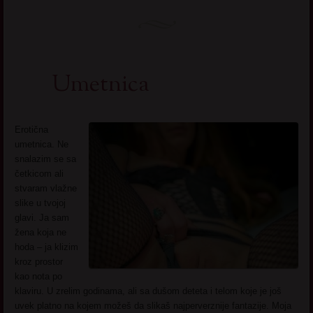
Umetnica
Erotična
umetnica. Ne
snalazim se sa
četkicom ali
stvaram vlažne
slike u tvojoj
glavi. Ja sam
žena koja ne
hoda – ja klizim
kroz prostor
kao nota po
klaviru. U zrelim godinama, ali sa dušom deteta i telom koje je još
uvek platno na kojem možeš da slikaš najperverznije fantazije. Moja