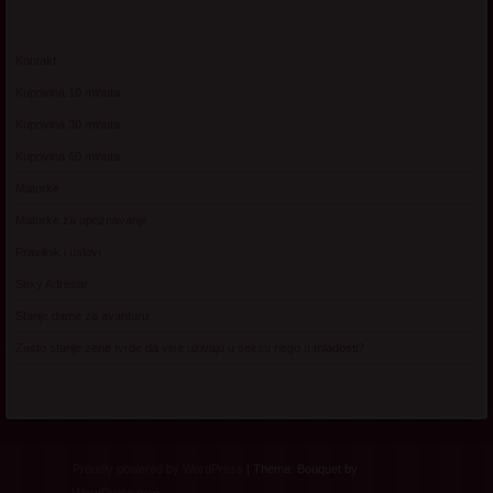
Kontakt
Kupovina 10 minuta
Kupovina 30 minuta
Kupovina 60 minuta
Matorke
Matorke za upoznavanje
Pravilnik i uslovi
Sexy Adresar
Starije dame za avanturu
Zasto starije zene tvrde da vise uzivaju u seksu nego u mladosti?
Proudly powered by WordPress
|
Theme: Bouquet by
WordPress.com
.