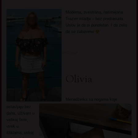
Moderna, svestrana, nasmejana.
Trazim mladje – bez predrasuda.
Uslov je da si punoletan. I da zelis
da se zabavimo
Olivia
Menadžerka sa nogama koje
ostavljaju bez
daha. Uživam u
velikoj firmi,
uvek u
štiklama, uskoj