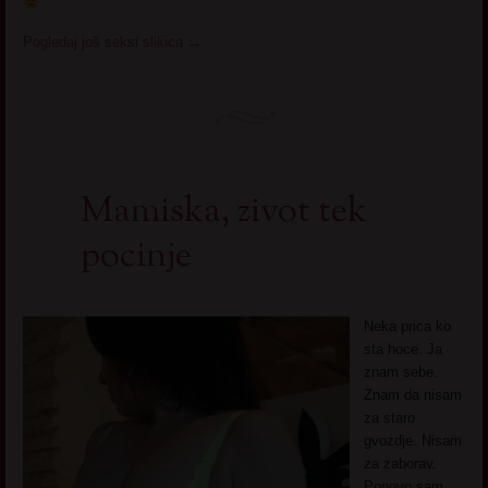
Pogledaj još seksi slikica
→
Mamiska, zivot tek
pocinje
Neka prica ko
sta hoce. Ja
znam sebe.
Znam da nisam
za staro
gvozdje. Nisam
za zaborav.
Ponovo sam