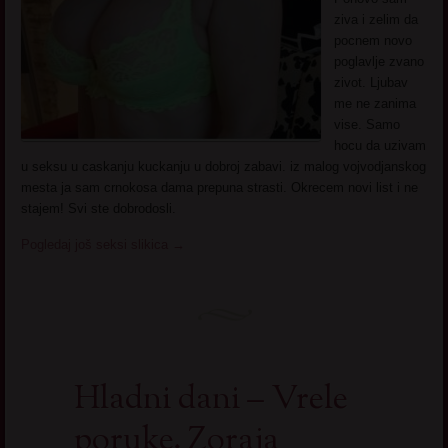
ziva i zelim da
pocnem novo
poglavlje zvano
zivot. Ljubav
me ne zanima
vise. Samo
hocu da uzivam
u seksu u caskanju kuckanju u dobroj zabavi. iz malog vojvodjanskog
mesta ja sam crnokosa dama prepuna strasti. Okrecem novi list i ne
stajem! Svi ste dobrodosli.
Pogledaj još seksi slikica
→
Hladni dani – Vrele
poruke. Zoraja