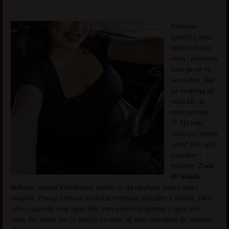
Nadimak
Ljubičica sam
dobila još kao
mala i prihvatila
sam ga jer mi
se svideo. Nije
za svakoga ali
rekla bih da
meni pristaje
Na neki
način ja i jesam
cvetić koji opija
izgledom i
mirisom.
Zrela
ali mlada
duhom
, rođena Kikinđanka, trudim se da ulepšam dane i sebi i
drugima. Posao zahteva da dosta vremena provodim u kolima, tako
sam i napisala ovaj oglas dok sam parkirana gledala u njive oko
sebe. Ne znam šta ću postići sa ovim ali sam uzbuđena da saznam