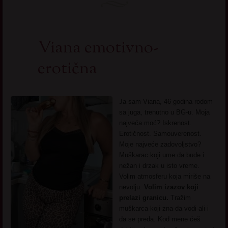
Viana emotivno-
erotična
Ja sam Viana, 46 godina rodom
sa juga, trenutno u BG-u. Moja
najveća moć? Iskrenost.
Erotičnost. Samouverenost.
Moje najveće zadovoljstvo?
Muškarac koji ume da bude i
nežan i drzak u isto vreme.
Volim atmosferu koja miriše na
nevolju.
Volim izazov koji
prelazi granicu.
Tražim
muškarca koji zna da vodi ali i
da se preda. Kod mene ćeš