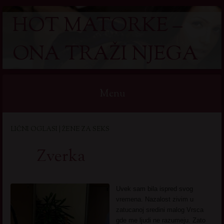
HOT MATORKE –
ONA TRAŽI NJEGA
Menu
Skip
LIČNI OGLASI | ŽENE ZA SEKS
to
content
Zverka
Uvek sam bila ispred svog
vremena. Nazalost zivim u
zatucanoj sredini malog Vrsca
gde me ljudi ne razumeju. Zato