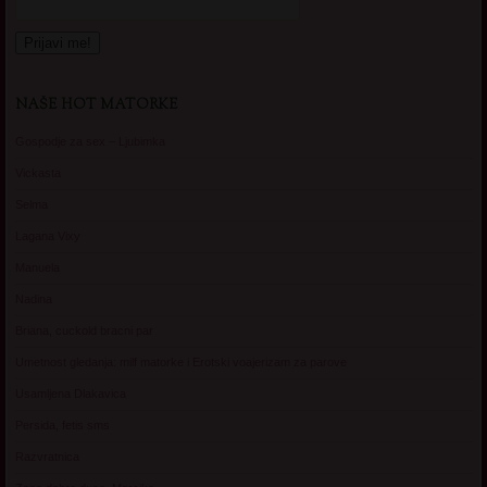
NAŠE HOT MATORKE
Gospodje za sex – Ljubimka
Vickasta
Selma
Lagana Vixy
Manuela
Nadina
Briana, cuckold bracni par
Umetnost gledanja: milf matorke i Erotski voajerizam za parove
Usamljena Dlakavica
Persida, fetis sms
Razvratnica