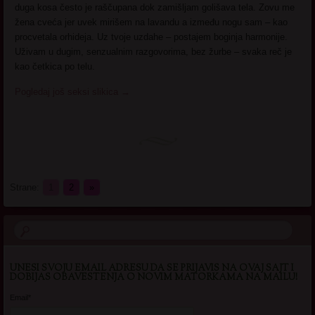
duga kosa često je raščupana dok zamišljam golišava tela. Zovu me
žena cveća jer uvek mirišem na lavandu a između nogu sam – kao
procvetala orhideja. Uz tvoje uzdahe – postajem boginja harmonije.
Uživam u dugim, senzualnim razgovorima, bez žurbe – svaka reč je
kao četkica po telu.
Pogledaj još seksi slikica
→
Strane:
1
2
»
UNESI SVOJU EMAIL ADRESU DA SE PRIJAVIS NA OVAJ SAJT I
DOBIJAS OBAVESTENJA O NOVIM MATORKAMA NA MAILU!
Email*