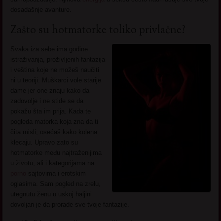
dosadašnje avanture.
Zašto su hotmatorke toliko privlačne?
Svaka iza sebe ima godine
istraživanja, proživljenih fantazija
i veština koje ne možeš naučiti
ni u teoriji. Muškarci vole starije
dame jer one znaju kako da
zadovolje i ne stide se da
pokažu šta im prija. Kada te
pogleda matorka koja zna da ti
čita misli, osećaš kako kolena
klecaju. Upravo zato su
hotmatorke među najtraženijima
u životu, ali i kategorijama na
porno
sajtovima i erotskim
oglasima. Sam pogled na zrelu,
utegnutu ženu u uskoj haljini
dovoljan je da prorade sve tvoje fantazije.