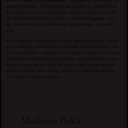
kontrolu u seksu čine ih jedinstvenim. Istovremeno, otvorene su za
eksperimentisanje – od klasičnog vođenja ljubavi do najluđih fetiša
koje možda nisi smeo ni da izgovoriš. Mnogi muškarci tvrde da su
tek sa matorkom otkrili šta znači pravi, intenzivan orgazam i seks
koji se pamti ceo život. Dakle znanje želja i energija – to su njeni
aduti.
Ako si spreman da zakoračiš u svet gde dominiraju iskustvo, strast i
erotska energija, onda je vreme da pronađeš svoju hotmatorku. One
su svuda oko tebe – u oglasima, na mrežama, u tvojoj okolini. Samo
je pitanje da li imaš hrabrosti da im priđeš. Jer jednom kada iskusiš
seks sa zrelom damom, shvatićeš da sve tvoje fantazije tek tada
postaju stvarnost. One su tu da ti pokažu da godine nisu prepreka,
već najveće oružje u zavođenju.
Moderna Baka