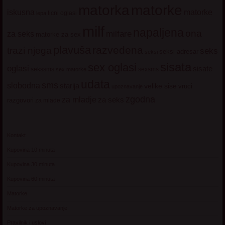
matorke
matorka
iskusna
matorke
licni oglasi
lepa
milf
napaljena
ona
milfare
za seks
matorke za sex
plavuša
razvedena
trazi njega
seks
seksi adresar
seksi
sisata
sex oglasi
oglasi
sisate
sekssms
sexsms
sex matorke
udata
sms
slobodna
starija
velike sise
vruci
upoznavanje
zgodna
za mladje
za seks
razgovori
za mlade
Kontakt
Kupovina 10 minuta
Kupovina 30 minuta
Kupovina 60 minuta
Matorke
Matorke za upoznavanje
Pravilnik i uslovi