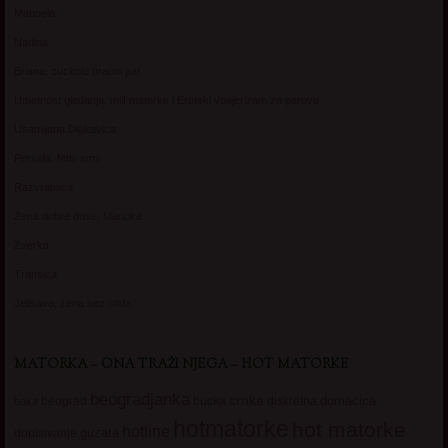
Manuela
Nadina
Briana, cuckold bracni par
Umetnost gledanja: milf matorke i Erotski voajerizam za parove
Usamljena Dlakavica
Persida, fetis sms
Razvratnica
Zena dobre duse, Marcika
Zverka
Transica
Jelisava, zena bez stida
MATORKA – ONA TRAŽI NJEGA – HOT MATORKE
beogradjanka
crnka
domacica
beograd
baka
bucka
diskretna
hotmatorke
hot matorke
hotline
guzata
dopisivanje