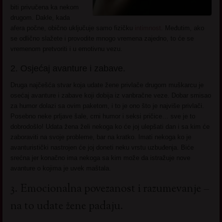
biti privučena ka nekom
drugom. Dakle, kada
afera počne, obično uključuje samo fizičku
intimnost
. Međutim, ako
se odlično slažete i provodite mnogo vremena zajedno, to će se
vremenom pretvoriti i u emotivnu vezu.
2. Osjećaj avanture i zabave.
Druga najčešća stvar koja udate žene privlače drugom muškarcu je
osećaj avanture i zabave koji dobija iz vanbračne veze. Dobar smisao
za humor dolazi sa ovim paketom, i to je ono što je najviše privlači.
Posebno neke prljave šale, crni humor i seksi pričice… sve je to
dobrodošlo! Udata žena želi nekoga ko će joj ulepšati dan i sa kim će
zaboraviti na svoje probleme, bar na kratko. Imati nekoga ko je
avanturistički nastrojen će joj doneti neku vrstu uzbuđenja. Biće
srećna jer konačno ima nekoga sa kim može da istražuje nove
avanture o kojima je uvek maštala.
3. Emocionalna povezanost i razumevanje –
na to udate žene padaju.