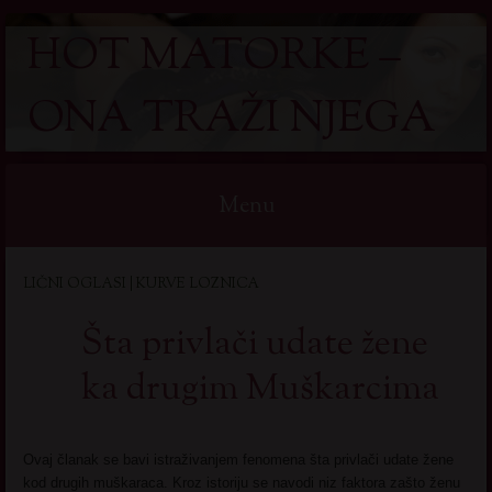
HOT MATORKE –
ONA TRAŽI NJEGA
Menu
Skip
LIČNI OGLASI | KURVE LOZNICA
to
content
Šta privlači udate žene
ka drugim Muškarcima
Ovaj članak se bavi istraživanjem fenomena šta privlači udate žene
kod drugih muškaraca. Kroz istoriju se navodi niz faktora zašto ženu