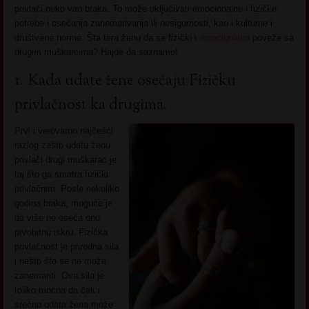
privlači neko van braka. To može uključivati emocionalne i fizičke
potrebe i osećanja zanemarivanja ili nesigurnosti, kao i kulturne i
društvene norme. Šta tera ženu da se fizički i
emocionalno
poveže sa
drugim muškarcima? Hajde da saznamo!
1. Kada udate žene osećaju Fizičku
privlačnost ka drugima.
Prvi i verovatno najčešći
razlog zašto udatu ženu
privlači drugi muškarac je
taj što ga smatra fizički
privlačnim. Posle nekoliko
godina braka, moguće je
da više ne oseća onu
prvobitnu iskru. Fizička
privlačnost je prirodna sila
i nešto što se ne može
zanemariti. Ova sila je
toliko moćna da čak i
srećno udata žena može