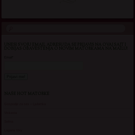
UNESI SVOJU EMAIL ADRESU DA SE PRIJAVIS NA OVAJ SAJT I
DOBIJAS OBAVESTENJA O NOVIM MATORKAMA NA MAILU!
Email*
NAŠE HOT MATORKE
Gospodje za sex – Ljubimka
Vickasta
Selma
Lagana Vixy