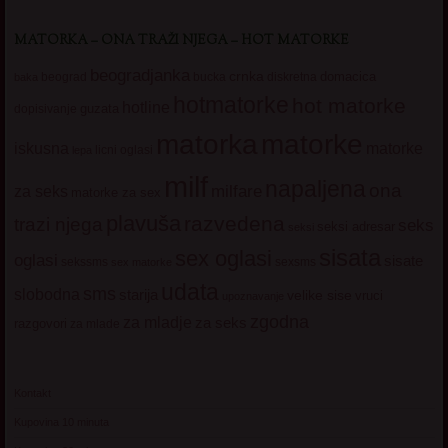
MATORKA – ONA TRAŽI NJEGA – HOT MATORKE
beogradjanka
crnka
domacica
beograd
baka
bucka
diskretna
hotmatorke
hot matorke
hotline
guzata
dopisivanje
matorke
matorka
iskusna
matorke
licni oglasi
lepa
milf
napaljena
ona
milfare
za seks
matorke za sex
plavuša
razvedena
trazi njega
seks
seksi adresar
seksi
sisata
sex oglasi
oglasi
sisate
sekssms
sexsms
sex matorke
udata
sms
slobodna
starija
velike sise
vruci
upoznavanje
zgodna
za mladje
za seks
razgovori
za mlade
Kontakt
Kupovina 10 minuta