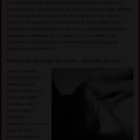
U svetu pornografije, jedan od najtrazenijih pojmova svakako su
matorke pornici i to je cinjenica. Ovi filmovi za odrasle imaju ogromnu
bazu obozavalaca, a razlozi za to su mnogobrojni. Od zrelosti i
iskustva koje starije dame donose u krevet, preko njihove vece
seksualne samouverenosti. Sve do
fantazija
koje mnogi muskarci
gaje prema matorkama. Ako se pitate zasto su matorke toliko
popularne u porno industriji, evo nekoliko kljucnih razloga koji
objasnjavaju ovaj fenomen.
Milfare tacno znaju sta rade – matorke pornici.
Jedna od glavnih
prednosti matorki u
pornicima jeste
njihovo iskustvo. Za
razliku od mladjih
devojaka, koje
ponekad deluju
nesigurno ili
neiskusno, zrele zene
znaju sta zele i
poznaju svoje telo.