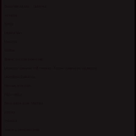
Gospodje za sex – Ljubimka
Vickasta
Selma
Lagana Vixy
Manuela
Nadina
Briana, cuckold bracni par
Umetnost gledanja: milf matorke i Erotski voajerizam za parove
Usamljena Dlakavica
Persida, fetis sms
Razvratnica
Zena dobre duse, Marcika
Zverka
Transica
Jelisava, zena bez stida