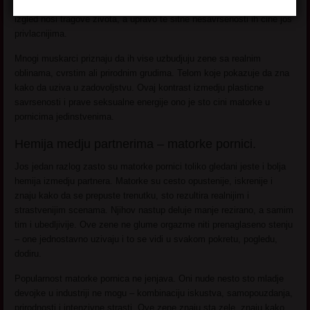
prirodnost. Njihova tela su cesto obdarena prirodnim oblinama, njihov
izgled nosi tragove zivota, a upravo te sitne nesavrsenosti ih cine jos
privlacnijima.
Mnogi muskarci priznaju da ih vise uzbudjuju zene sa realnim
oblinama, cvrstim ali prirodnim grudima. Telom koje pokazuje da zna
kako da uziva u zadovoljstvu. Ovaj kontrast izmedju plasticne
savrsenosti i prave seksualne energije ono je sto cini matorke u
pornicima jedinstvenima.
Hemija medju partnerima – matorke pornici.
Jos jedan razlog zasto su matorke pornici toliko gledani jeste i bolja
hemija izmedju partnera. Matorke su cesto opustenije, iskrenije i
znaju kako da se prepuste trenutku, sto rezultira realnijim i
strastvenijim scenama. Njihov nastup deluje manje rezirano, a samim
tim i ubedljivije. Ove zene ne glume orgazme niti prenaglaseno stenju
– one jednostavno uzivaju i to se vidi u svakom pokretu, pogledu,
dodiru.
Popularnost matorke pornica ne jenjava. Oni nude nesto sto mladje
devojke u industriji ne mogu – kombinaciju iskustva, samopouzdanja,
prirodnosti i intenzivne strasti. Ove zene znaju sta zele, znaju kako