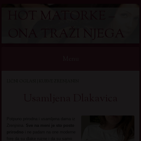
HOT MATORKE –
ONA TRAŽI NJEGA
Menu
Skip
LIČNI OGLASI | KURVE ZRENJANIN
to
content
Usamljena Dlakavica
Potpuno prirodna i usamljena dama iz
Zrenjnina.
Sve na meni je sto posto
prirodno
i ne padam na one moderne
fore da su dlake ruzne i da su samo