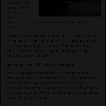
Takodje poznaju i
muskarce. Njihovi
pokreti su sigurni,
njihova zelja je
autenticna, a nacin na koji se predaju seksu potpuno prirodan i
opusten.
Mnogim muskarcima je upravo to glavni faktor uzbudjenja. Gledanje
zene koja tacno zna kako da uziva i kako da zadovolji partnera bez
ikakve nespretnosti ili glume je napaljivo! Ovakve scene deluju
realnije i imaju intenzivniju dozu erotike, zbog cega su matorke
pornici uvek medju najgledanijima.
Samopouzdanje ih cini seksipilnijima.
Nema niceg privlacnijeg od zene koja zraci samopouzdanjem, a
matorke upravo to rade. One nisu opterecene svojim izgledom, ne
trude se da impresioniraju nikoga laznom nevinoscu – vec
jednostavno uzivaju u seksu. Njihova seksualna energija je drugacija
od one koju imaju mladje devojke, jer dolazi iz potpune opustenosti i
sigurnosti u sopstvene vestine.