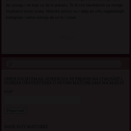
da uzivaju i ne boje se da to pokazu. To ih cini neodoljivim za mnoge
muskarce sirom sveta. Matorke pornici su i dalje pri vrhu najgledanijih
kategorija i nema sumnje da ce tu i ostati.
UNESI SVOJU EMAIL ADRESU DA SE PRIJAVIS NA OVAJ SAJT I
DOBIJAS OBAVESTENJA O NOVIM MATORKAMA NA MAILU!
Email*
NAŠE HOT MATORKE