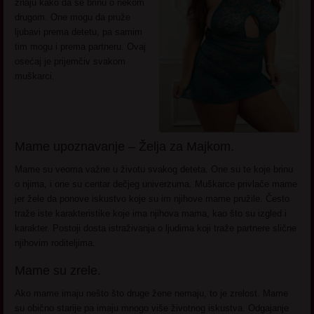
znaju kako da se brinu o nekom
drugom. One mogu da pruže
ljubavi prema detetu, pa samim
tim mogu i prema partneru. Ovaj
osećaj je prijemčiv svakom
muškarci.
Mame upoznavanje – Želja za Majkom.
Mame su veoma važne u životu svakog deteta. One su te koje brinu
o njima, i one su centar dečjeg univerzuma. Muškarce privlače mame
jer žele da ponove iskustvo koje su im njihove mame pružile. Često
traže iste karakteristike koje ima njihova mama, kao što su izgled i
karakter. Postoji dosta istraživanja o ljudima koji traže partnere slične
njihovim roditeljima.
Mame su zrele.
Ako mame imaju nešto što druge žene nemaju, to je zrelost. Mame
su obično starije pa imaju mnogo više životnog iskustva. Odgajanje