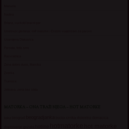
Manuela
Nadina
Briana, cuckold bracni par
Umetnost gledanja: milf matorke i Erotski voajerizam za parove
Usamljena Dlakavica
Persida, fetis sms
Razvratnica
Zena dobre duse, Marcika
Zverka
Transica
Jelisava, zena bez stida
MATORKA – ONA TRAŽI NJEGA – HOT MATORKE
beogradjanka
crnka
domacica
beograd
baka
bucka
diskretna
hotmatorke
hot matorke
hotline
guzata
dopisivanje