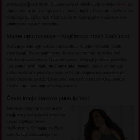
popularizaciji ove teme. Nekada su ljudi mislili da je ta ideja
taboo
, ali
danas znamo da iza toga postoji mnogo logike. Nastavite da čitate da
biste saznali zašto ljudi smatraju da su mame seksi i zašto je ova
privlačnost sasvim normalna.
Mame upoznavanje – Majčinstvo znači Stabilnost.
Podizanje deteta je velika i važna stvar. Morate ih hraniti, čistiti,
vaspitavati. Da ne pominjemo da sve ovo morate da radite dok
nekako stvarate novac i plaćate račune. Odgajanje dece, posebno
kod samohranih majki, muškarce jako privlači. Jedan od razloga
zašto muškarce privlače mame je taj što majčinstvo pokazuje da
žena može da se drži. Da je jaka, emotivno stabilna. Ovaj osećaj
stabilnosti mamu čini odličnog partnera.
Često imaju stavove pune ljubavi.
Mame su poznate po tome što
imaju stav pun ljubavi i brige koji
sjajno odjekuje među
muškarcima. Odgajale su život,
tako da nije iznenađenje što