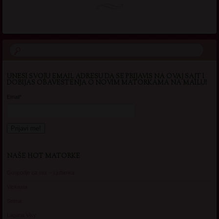
UNESI SVOJU EMAIL ADRESU DA SE PRIJAVIS NA OVAJ SAJT I
DOBIJAS OBAVESTENJA O NOVIM MATORKAMA NA MAILU!
Email*
NAŠE HOT MATORKE
Gospodje za sex – Ljubimka
Vickasta
Selma
Lagana Vixy