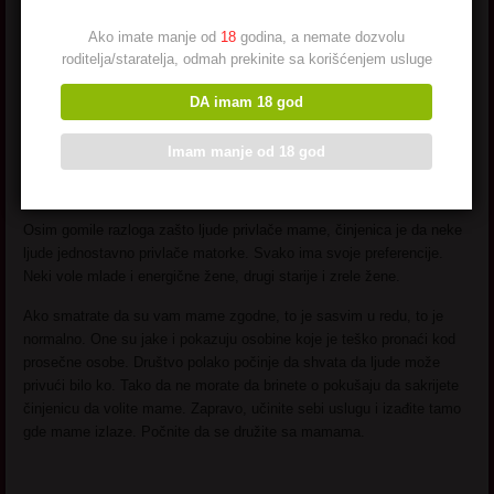
Pre nego što imate dete, morate da imate seks, logično. Mame su
Ako imate manje od
18
godina, a nemate dozvolu
obično starije i imale su dosta iskustva u krevetu (u kolima,
roditelja/staratelja, odmah prekinite sa korišćenjem usluge
bazenima, u šumicama…) tokom godina. Muškarcima je to nekako
DA imam 18 god
uvek u pozadini. Oni maštaju o mamama jer znaju da imaju iskustva
sa seksom. Znaju da ako dođe do toga da se nađu jedan na jedan sa
mamom – u pravim su rukama.
Imam manje od 18 god
Mame upoznavanje – Matorke su prosto Fetiš.
Osim gomile razloga zašto ljude privlače mame, činjenica je da neke
ljude jednostavno privlače matorke. Svako ima svoje preferencije.
Neki vole mlade i energične žene, drugi starije i zrele žene.
Ako smatrate da su vam mame zgodne, to je sasvim u redu, to je
normalno. One su jake i pokazuju osobine koje je teško pronaći kod
prosečne osobe. Društvo polako počinje da shvata da ljude može
privući bilo ko. Tako da ne morate da brinete o pokušaju da sakrijete
činjenicu da volite mame. Zapravo, učinite sebi uslugu i izađite tamo
gde mame izlaze. Počnite da se družite sa mamama.