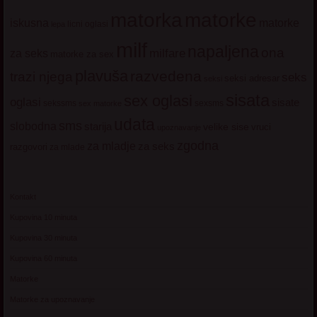
matorke
matorka
iskusna
matorke
licni oglasi
lepa
milf
napaljena
ona
milfare
za seks
matorke za sex
plavuša
razvedena
trazi njega
seks
seksi adresar
seksi
sisata
sex oglasi
oglasi
sisate
sekssms
sexsms
sex matorke
udata
sms
slobodna
starija
velike sise
vruci
upoznavanje
zgodna
za mladje
za seks
razgovori
za mlade
Kontakt
Kupovina 10 minuta
Kupovina 30 minuta
Kupovina 60 minuta
Matorke
Matorke za upoznavanje