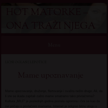
HOT MATORKE –
ONA TRAŽI NJEGA
Menu
Skip
LIČNI OGLASI | LEPOTICE
to
content
Mame upoznavanje
Mame upoznavanje, druženje, flertovanje i svašta nešto drugo. Ali, da
li ste se ikada zapitali zašto mame smatramo tako privlačnima?
Kultura „MILF“ je poslednjih godina postala ogromna i čini se kao da
svi pričaju o privlačnim mamama. Internet je odigrao bitnu ulogu u