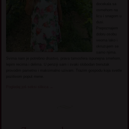
docekala sa
osmehom na
licu i snagom u
dusi.
Prepoznajem
dobru osobu
veoma lako i
okruzujem se
samo njima.
Svima nam je potrebno drustvo, prava tamosfera ispunejna smehom,
lepim recima i delima. U penziji sam i svaki slobodan trenutak
provodim pametno i maksimalno uzivam. Trazim gospodu koja svetle
pozitivom poput mene.
Pogledaj još seksi slikica
→