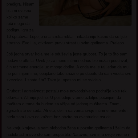
predigra. Nisam
bila ni svesna
koliko same
reči mogu da
podignu igru za
10 spratova. Lepo je ona izreka rekla – nikada nije kasno da se ljubi
strasno. Evo i ja, otkrivam pravu strast u ovim godinama. Prelepo.
Još jedna stvar koja me je oduševila jeste grubost. To je to što sam
nedavno otkrila. Uvek je za mene intimni odnos bio nežan poduhvat,
čin razmene energije uz mnogo dodira. A onda me je taj jedan da mu
ne pominjem ime, opajdario tako snažno po dupetu da sam videla sve
zvezdice. I znate šta? Tako je, opasno mi se svidelo.
Grubost i agresivnost postaju moje novootkriveno područje koje tek
otkrivam. Ali nije jedino. U poslednje vreme ozbiljno počinjem da
maštam o tome da budem sa višpe od jednog muškarca. Znam,
zgrozili ste se sada. Ali eto, delim sa vama svoje intimne momente i
htela sam i ovo da kažem bez obzira na eventualne osude.
Na kraju krajeva ja sam slobodna žena u poznim godinama i želim da
nadoknadim sve što sam propustila. Naravno, sve ima svoje vreme i