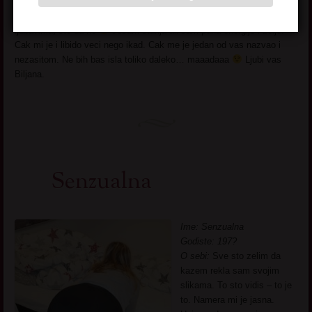
Radujem se novim poznanstvima, novim ljudima, simpatijama,
ljubavima, sto da ne
Jesam starija ali sam puna energije i zelje.
Cak mi je i libido veci nego ikad. Cak me je jedan od vas nazvao i
nezasitom. Ne bih bas isla toliko daleko… maaadaaa
Ljubi vas
Biljana.
Senzualna
Ime: Senzualna
Godiste: 197?
O sebi:
Sve sto zelim da
kazem rekla sam svojim
slikama. To sto vidis – to je
to. Namera mi je jasna.