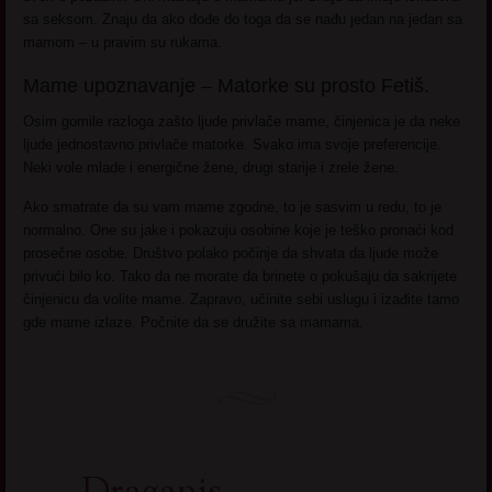
sa seksom. Znaju da ako dođe do toga da se nađu jedan na jedan sa
mamom – u pravim su rukama.
Mame upoznavanje – Matorke su prosto Fetiš.
Osim gomile razloga zašto ljude privlače mame, činjenica je da neke
ljude jednostavno privlače matorke. Svako ima svoje preferencije.
Neki vole mlade i energične žene, drugi starije i zrele žene.
Ako smatrate da su vam mame zgodne, to je sasvim u redu, to je
normalno. One su jake i pokazuju osobine koje je teško pronaći kod
prosečne osobe. Društvo polako počinje da shvata da ljude može
privući bilo ko. Tako da ne morate da brinete o pokušaju da sakrijete
činjenicu da volite mame. Zapravo, učinite sebi uslugu i izađite tamo
gde mame izlaze. Počnite da se družite sa mamama.