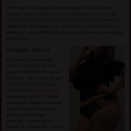
U meni gori vatra koja se nikada nece ugasiti. Onaj ko je pravi
muskarac moci se posle samo 10 minuta razgovora sa mnom da
oseti tu vatru. Moci ce toliko da je opipa da ce ona ubrzo preuzeti i
njegovo telo. Zaposednuce vas i ispuniti vas zadovoljstvom kakvo
nikada niste osetili. Koliko god iskustva imali, ovakva vatrena boginja
je jedinstvena.
Nevaljala i Iskusna.
Ko bi reko da sam nekada u
klinackim godinama cak bila i
povucena streberka. Ali sta sam
tada znala. Tek kasnije kada sam
se razvila i pocela da osvajam
najvece frajere
svojim oblinama
skontala sam ko sam. Postala
sam opasno nevaljala kakva sam
danas, a iskustvo sam gradila
godinama. Moje znanje
prevazilazi i najvecu porno
zvezdu. Ne verujes? Ha… mali si