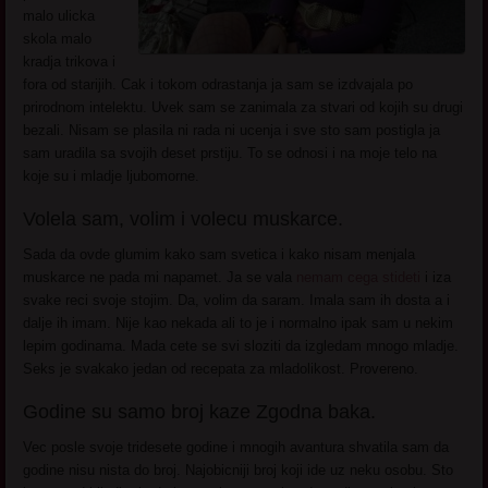
malo ulicka
skola malo
kradja trikova i
fora od starijih. Cak i tokom odrastanja ja sam se izdvajala po
prirodnom intelektu. Uvek sam se zanimala za stvari od kojih su drugi
bezali. Nisam se plasila ni rada ni ucenja i sve sto sam postigla ja
sam uradila sa svojih deset prstiju. To se odnosi i na moje telo na
koje su i mladje ljubomorne.
Volela sam, volim i volecu muskarce.
Sada da ovde glumim kako sam svetica i kako nisam menjala
muskarce ne pada mi napamet. Ja se vala
nemam cega stideti
i iza
svake reci svoje stojim. Da, volim da saram. Imala sam ih dosta a i
dalje ih imam. Nije kao nekada ali to je i normalno ipak sam u nekim
lepim godinama. Mada cete se svi sloziti da izgledam mnogo mladje.
Seks je svakako jedan od recepata za mladolikost. Provereno.
Godine su samo broj kaze Zgodna baka.
Vec posle svoje tridesete godine i mnogih avantura shvatila sam da
godine nisu nista do broj. Najobicniji broj koji ide uz neku osobu. Sto