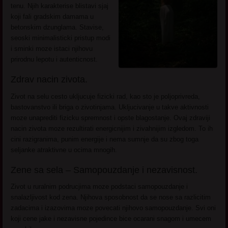
tenu. Njih karakterise blistavi sjaj
koji fali gradskim damama u
betonskim dzunglama. Stavise,
seoski minimalisticki pristup modi
i sminki moze istaci njihovu
prirodnu lepotu i autenticnost.
Zdrav nacin zivota.
Zivot na selu cesto ukljucuje fizicki rad, kao sto je poljoprivreda,
bastovanstvo ili briga o zivotinjama. Ukljucivanje u takve aktivnosti
moze unaprediti fizicku spremnost i opste blagostanje. Ovaj zdraviji
nacin zivota moze rezultirati energicnijim i zivahnijim izgledom. To ih
cini razigranima, punim energije i nema sumnje da su zbog toga
seljanke atraktivne u ocima mnogih.
Zene sa sela – Samopouzdanje i nezavisnost.
Zivot u ruralnim podrucjima moze podstaci samopouzdanje i
snalazljivost kod zena. Njihova sposobnost da se nose sa razlicitim
zadacima i izazovima moze povecati njihovo samopouzdanje. Svi oni
koji cene jake i nezavisne pojedince bice ocarani snagom i umecem