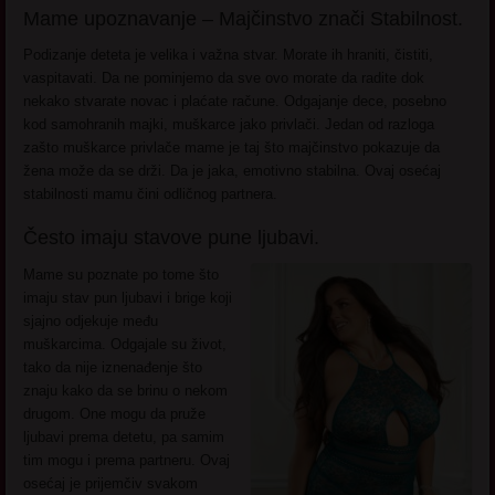
Mame upoznavanje – Majčinstvo znači Stabilnost.
Podizanje deteta je velika i važna stvar. Morate ih hraniti, čistiti,
vaspitavati. Da ne pominjemo da sve ovo morate da radite dok
nekako stvarate novac i plaćate račune. Odgajanje dece, posebno
kod samohranih majki, muškarce jako privlači. Jedan od razloga
zašto muškarce privlače mame je taj što majčinstvo pokazuje da
žena može da se drži. Da je jaka, emotivno stabilna. Ovaj osećaj
stabilnosti mamu čini odličnog partnera.
Često imaju stavove pune ljubavi.
Mame su poznate po tome što
imaju stav pun ljubavi i brige koji
sjajno odjekuje među
muškarcima. Odgajale su život,
tako da nije iznenađenje što
znaju kako da se brinu o nekom
drugom. One mogu da pruže
ljubavi prema detetu, pa samim
tim mogu i prema partneru. Ovaj
osećaj je prijemčiv svakom