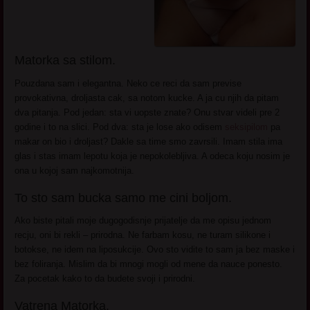
Matorka sa stilom.
Pouzdana sam i elegantna. Neko ce reci da sam previse
provokativna, droljasta cak, sa notom kucke. A ja cu njih da pitam
dva pitanja. Pod jedan: sta vi uopste znate? Onu stvar videli pre 2
godine i to na slici. Pod dva: sta je lose ako odisem
seksipilom
pa
makar on bio i droljast? Dakle sa time smo zavrsili. Imam stila ima
glas i stas imam lepotu koja je nepokolebljiva. A odeca koju nosim je
ona u kojoj sam najkomotnija.
To sto sam bucka samo me cini boljom.
Ako biste pitali moje dugogodisnje prijatelje da me opisu jednom
recju, oni bi rekli – prirodna. Ne farbam kosu, ne turam silikone i
botokse, ne idem na liposukcije. Ovo sto vidite to sam ja bez maske i
bez foliranja. Mislim da bi mnogi mogli od mene da nauce ponesto.
Za pocetak kako to da budete svoji i prirodni.
Vatrena Matorka.