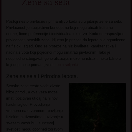
Zene sa sela
Postoji nesto privlacno i primamljivo kada su u pitanju zene sa sela.
Privlacnost je subjektivni koncept na koji mogu uticati kulturne
norme, licne preferencije i individualna iskustva. Kada se raspravlja o
privlacnosti seoskih zena, kljucno je priznati da lepota nije ogranicena
na fizicki izgled. Ono se proteze na niz kvaliteta, karakteristika i
nacina zivota koji pojedinci mogu smatrati privlacnim. Iako je
neophodno izbegavati generalizacije, mozemo istraziti neke faktore
koji doprinose primamljivosti
lepih seljanki
.
Zene sa sela i Prirodna lepota.
Seoske zene cesto vode zivote
blize prirodi, a ova veza moze
imati pozitivan uticaj na njihov
fizicki izgled. Provodjenje
vremena na otvorenom, bavljenje
fizickim aktivnostima i uzivanje u
svezem vazduhu i suncevoj
svetlosti mogu doprineti zdravom