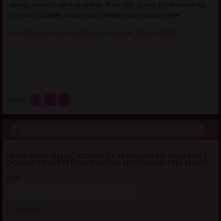
mesto, a možda se ni ne dogodi. Kako god, ja sam tu i dostupna za
sve vas koji želite da sa mnom podelite svoje intimne tajne.
Ako želite da stupite sa Ankicom u kontakt, kliknite OVDE.
Strane:
1
2
»
UNESI SVOJU EMAIL ADRESU DA SE PRIJAVIS NA OVAJ SAJT I
DOBIJAS OBAVESTENJA O NOVIM MATORKAMA NA MAILU!
Email*