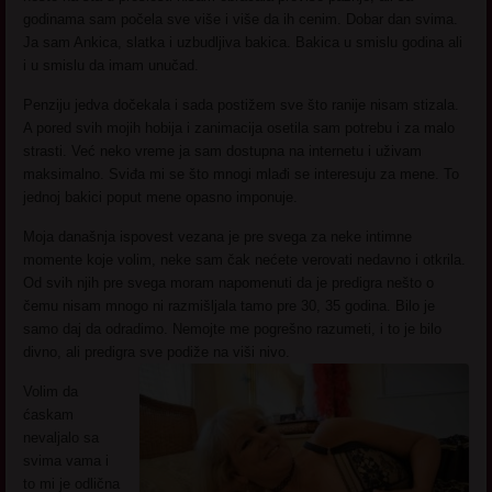
godinama sam počela sve više i više da ih cenim. Dobar dan svima.
Ja sam Ankica, slatka i uzbudljiva bakica. Bakica u smislu godina ali
i u smislu da imam unučad.
Penziju jedva dočekala i sada postižem sve što ranije nisam stizala.
A pored svih mojih hobija i zanimacija osetila sam potrebu i za malo
strasti. Već neko vreme ja sam dostupna na internetu i uživam
maksimalno. Sviđa mi se što mnogi mlađi se interesuju za mene. To
jednoj bakici poput mene opasno imponuje.
Moja današnja ispovest vezana je pre svega za neke intimne
momente koje volim, neke sam čak nećete verovati nedavno i otkrila.
Od svih njih pre svega moram napomenuti da je predigra nešto o
čemu nisam mnogo ni razmišljala tamo pre 30, 35 godina. Bilo je
samo daj da odradimo. Nemojte me pogrešno razumeti, i to je bilo
divno, ali predigra sve podiže na viši nivo.
Volim da
ćaskam
nevaljalo sa
svima vama i
to mi je odlična