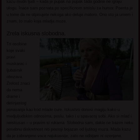
kazu mudri ljudi – kada je pupak na pupak tada godine ne igraju
ulogu. Inace sam poznata po specificnom smislu za humor. Poenta je
u tome da ne otpisujete nekoga ako deluje matoro. Ono sto ja umem i
znam, to malo koja mladja moze.
Zrela iskusna slobodna.
Tri osobine
koje svaki
pravi
muskarac i
ljubavnik
obozava.
Zrelost znaci
da nema
drame i
detinjastog
ponasanja kao kod mlade cure. Iskustvo donosi magiju kako u
medjuljudskim odnosima, poslu, tako i u spavacoj sobi. Ako si mlad i
neiskusan – u pravim si rukama. Slobodna sam, dakle ne trazim neku
posebnu diskretnost niti postoji bojazan od ljutitog muza. Mada kazu
da je zabranjeno voce najukusnije, zato ne odbijam ni ozenjene.