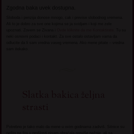
Zgodna baka uvek dostupna.
Sloboda i penzija donose mnogo, cak i previse slobodnog vremena.
Ali to je dobro za sve one kojima se ja svidjam i koji me zele
upoznati. Zovem se Zivana i
Ovde kliknite da me Kontaktirate
. Tu su
neki osnovni podaci i kontakt. Za sve ostalo ostavljam vama da
odlucite da li sam vredna vaseg vremena. Ako mene pitate – vredna
sam itekako.
Slatka bakica željna
strasti
Potrebno je tako malo da mene u ovim godinama zadiviš. Sitnice su
nešto na šta u prošlosti nisam obraćala previše pažnje, ali sa