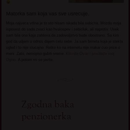
Matorka sam koja vas sve usrecuje.
Moja najveca vrlina je to sto nisam nikada bila sebicna. Mozda moja
ispovest do sada zvuci kao hvalospev i sebicluk, ali naprotiv. Uvek
sam bila ona koja zahteva da zadovoljstvo bude obostrano. Sa kim
god da udjem u odnos dajem celu sebe. Ja sam brineta koja je stekla
ugled i to nije slucajno. Retko ko na internetu nije makar cuo price o
meni. Zato, nemojmo gubiti vreme.
Kliknite Ovde i procitajte moj
Oglas.
A potom mi se javite.
Zgodna baka
penzionerka