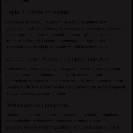
seoskih zena.
Toplo i ljubazno ponasanje.
Ove dame se cesto, i sa pravom, povezuju sa prijateljskim i
gostoljubivim stavom. Osecaj zajednistva koji cesto preovladava u
ruralnim podrucjima moze dovesti do otvorenijih i prijateljskih
interakcija. Ovo toplo i prijatno ponasanje, cak i prema totalnim
strancima koje docekuju sa osmehom, cini ih jedinstvenim.
Zene sa sela – Povezanost i prizeman stav.
Seljanke se cesto dozivljavaju kao prizemne i skromne, sto ih cini
posebnima jer nisu sebicne i sujetne. Njihov nedostatak
pretencioznosti moze biti privlacan onima koji traze autenticne dame.
Svesne su da svaka vrsta nemira nije zdrava i trude se da izbegavaju
svadje i sve resavaju mirnim putem.
Jednostavnost i poniznost.
Seoski nacin zivota se cesto vrti oko jednostavnosti, sa naglaskom
na sustinskim vrednostima i osnovnim stvarima zivota. Ova
poniznost i utemeljenost mogu biti privlacni pojedincima koji cene