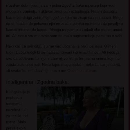
Pozdrav dobri ljudi, ja sam jedna Zgodna baka u penziji koja vodi
moderan, zanimljiv i aktivan zivot pun uzbudjenja. Nisam dosadna
kao neke druge zene mojih godina koje ne znaju da se zabave. Mogu
da se kladim da polovina njih ne zna ni poruku na telefon da posalje a
kamoli internet da koristi. Mnogo mi pomazu i mladi oko mene, unuci
itd. Ali sve u svemu ovde sam da malo napisem koju pametnu o sebi.
Neki koji ce ovo citati su me vec upoznali a neki jos nisu. O meni i
mom zivotu mogli bi se napisati romani i snimati filmovi. Ali necu ja
sve da otkrivam, to nije ni zanimljivo niti je fer prema onima koji me
zaista zele upoznati. Neke tajne mogu podeliti, neke fantazije otkriti,
ali svako ko zeli detaljnije moze me
Ovde kontaktirati.
Inteligentna i Zgodna baka.
Inteligencija je
nesto sto
mnogima
nazalost fali,
za razliku od
mene. Malo
prava skola