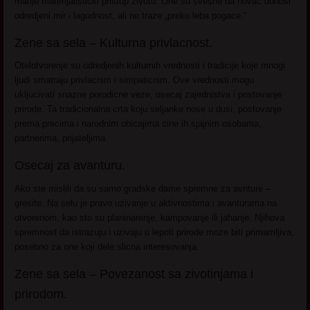
manje materijalisticki pristup zivotu. One su svesne da novac donosi
odredjeni mir i lagodnost, ali ne traze „preko leba pogace.“
Zene sa sela – Kulturna privlacnost.
Otelotvorenje su odredjenih kulturnih vrednosti i tradicije koje mnogi
ljudi smatraju privlacnim i simpaticnim. Ove vrednosti mogu
ukljucivati snazne porodicne veze, osecaj zajednistva i postovanje
prirode. Ta tradicionalna crta koju seljanke nose u dusi, postovanje
prema precima i narodnim obicajima cine ih sjajnim osobama,
partnerima, prijateljima.
Osecaj za avanturu.
Ako ste mislili da su samo gradske dame spremne za avnture –
gresite. Na selu je pravo uzivanje u aktivnostima i avanturama na
otvorenom, kao sto su planinarenje, kampovanje ili jahanje. Njihova
spremnost da istrazuju i uzivaju u lepoti prirode moze biti primamljiva,
posebno za one koji dele slicna interesovanja.
Zene sa sela – Povezanost sa zivotinjama i
prirodom.