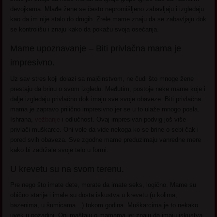
devojkama. Mlađe žene se često nepromišljeno zabavljaju i izgledaju
kao da im nije stalo do drugih. Zrele mame znaju da se zabavljaju dok
se kontrolišu i znaju kako da pokažu svoja osećanja.
Mame upoznavanje – Biti privlačna mama je
impresivno.
Uz sav stres koji dolazi sa majčinstvom, ne čudi što mnoge žene
prestaju da brinu o svom izgledu. Međutim, postoje neke mame koje i
dalje izgledaju privlačno dok imaju sve svoje obaveze. Biti privlačna
mama je zapravo prilično impresivno jer se u to ulaže mnogo posla.
Ishrana,
vežbanje
i odlučnost. Ovaj impresivan podvig još više
privlači muškarce. Oni vole da vide nekoga ko se brine o sebi čak i
pored svih obaveza. Sve zgodne mame preduzimaju vanredne mere
kako bi zadržale svoje telo u formi.
U krevetu su na svom terenu.
Pre nego što imate dete, morate da imate seks, logično. Mame su
obično starije i imale su dosta iskustva u krevetu (u kolima,
bazenima, u šumicama…) tokom godina. Muškarcima je to nekako
uvek u pozadini. Oni maštaju o mamama jer znaju da imaju iskustva