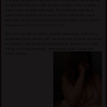
se ovaj put ne obracam. Na redu ste svi vi koji niste imali tu cast da
me upoznate. Kroz ovu kratku ali seksi ispovest vi cete uci dublje u
mene i osetiti me onako kako treba. Za sve one koji misle da se
samo hvalim i lupetam zao mi vas je. Zivite u zabludi ako vam je
tako lakse. Svi oni drugi koji su ocarani mojim telom i mojim stasom
dobrodosli su
da mi se jave na Oglas Ovde
.
Zena sam koja nije rob nikome, nikakvim obavezama, uvek sam tu
da prihvatim poziv onih me zele. Can ni moj muz ne moze, niti zeli da
me zaustavi u zelji da ispunim svoje fantazije. Ne pita se on mnogo
zato ga ni necemo spominjati, nema potrebe za tim. Danas sam
SAMO JA bitna.