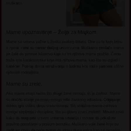
muškarci.
Mame upoznavanje – Želja za Majkom.
Mame su veoma važne u životu svakog deteta. One su te koje brinu
o njima, i one su centar dečjeg univerzuma. Muškarce privlače mame
jer žele da ponove iskustvo koje su im njihove mame pružile. Često
traže iste karakteristike koje ima njihova mama, kao što su izgled i
karakter. Postoji dosta istraživanja o ljudima koji traže partnere slične
njihovim roditeljima.
Mame su zrele.
Ako mame imaju nešto što druge žene nemaju, to je zrelost. Mame
su obično starije pa imaju mnogo više životnog iskustva. Odgajanje
deteta igra veliku ulogu u sazrevanju. Biti stabilna mama zahteva
mnogo strpljenja i discipline, što su glavni znaci zrelosti. Morate znati
kako da reagujete u svim vrstama situacija i morate da pokažete
pravilno ponašanje u pravom trenutku. Muškarci vole žene koje su
zrele jer znaju da neće morati da igraju glupe igrice kao sa nezrelim