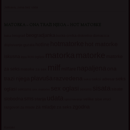
Jelisava, zena bez stida
MATORKA – ONA TRAŽI NJEGA – HOT MATORKE
beogradjanka
crnka
domacica
beograd
baka
bucka
diskretna
hotmatorke
hot matorke
hotline
guzata
dopisivanje
matorke
matorka
iskusna
matorke
licni oglasi
lepa
milf
napaljena
ona
milfare
za seks
matorke za sex
plavuša
razvedena
trazi njega
seks
seksi adresar
seksi
sisata
sex oglasi
oglasi
sisate
sekssms
sexsms
sex matorke
udata
sms
slobodna
starija
velike sise
vruci
upoznavanje
zgodna
za mladje
za seks
razgovori
za mlade
Kontakt