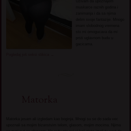
Uzivam da upoznajem
muskarce raznih godina i
zanimanja i da sa njima
delim svoje fantazije. Mnogo
imam slobodnog vremena
sto mi omogucava da mi
prsti uglavnom budu u
gacicama.
Pogledaj još seksi slikica
→
Matorka
Matorka jesam ali izgledam kao boginja. Mnogi su se do sada vec
upoznali sa mojim bizanstvim telom, glasom, mojim mocima. Njima