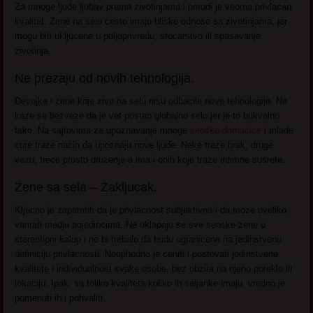
Za mnoge ljude ljubav prema zivotinjama i prirodi je veoma privlacan
kvalitet. Zene na selu cesto imaju bliske odnose sa zivotinjama, jer
mogu biti ukljucene u poljoprivredu, stocarstvo ili spasavanje
zivotinja.
Ne prezaju od novih tehnologija.
Devojke i zene koje zive na selu nisu odbacile nove tehnologije. Ne
kaze se bezveze da je vet postao globalno selo jer je to bukvalno
tako. Na sajtovima za upoznavanje mnoge
seoske domacice
i mlade
cure traze nacin da upoznaju nove ljude. Neke traze brak, druge
vezu, trece prosto druzenje a ima i onih koje traze intimne susrete.
Zene sa sela – Zakljucak.
Kljucno je zapamtiti da je privlacnost subjektivna i da moze uveliko
varirati medju pojedincima. Ne uklapaju se sve seoske zene u
stereotipni kalup i ne bi trebalo da budu ogranicene na jedinstvenu
definiciju privlacnosti. Neophodno je ceniti i postovati jedinstvene
kvalitete i individualnost svake osobe, bez obzira na njeno poreklo ili
lokaciju. Ipak, sa toliko kvaliteta koliko ih seljanke imaju, vredno je
pomenuti ih i pohvaliti.