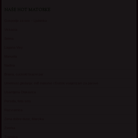
NAŠE HOT MATORKE
Gospodje za sex – Ljubimka
Vickasta
Selma
Lagana Vixy
Manuela
Nadina
Briana, cuckold bracni par
Umetnost gledanja: milf matorke i Erotski voajerizam za parove
Usamljena Dlakavica
Persida, fetis sms
Razvratnica
Zena dobre duse, Marcika
Zverka
Transica