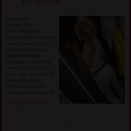
Draganis
Ime: Draganis
Godiste: 1976.
O sebi:
Mogu da se
pohvalim zdravim navikama.
Nemam poroke i ne prijaju
mi oni koji samo gledaju
sebe. Ako bih trazila
savrsenog muskarca on bi
morao da bude uspesan u
poslu, zdrav, ne stariji od 45,
velikog libida i super
kreativan u krevetu. Ali
nisam ja previse izbirljiva
Pogledaj još seksi slikica
→