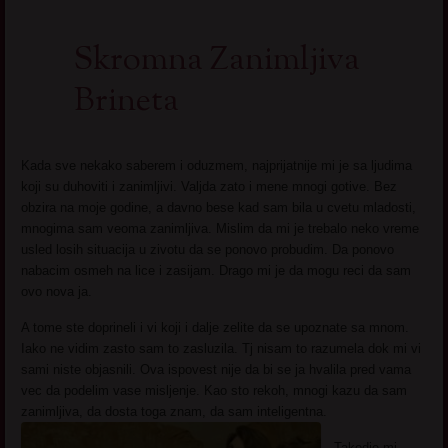
Skromna Zanimljiva
Brineta
Kada sve nekako saberem i oduzmem, najprijatnije mi je sa ljudima
koji su duhoviti i zanimljivi. Valjda zato i mene mnogi gotive. Bez
obzira na moje godine, a davno bese kad sam bila u cvetu mladosti,
mnogima sam veoma zanimljiva. Mislim da mi je trebalo neko vreme
usled losih situacija u zivotu da se ponovo probudim. Da ponovo
nabacim osmeh na lice i zasijam. Drago mi je da mogu reci da sam
ovo nova ja.
A tome ste doprineli i vi koji i dalje zelite da se upoznate sa mnom.
Iako ne vidim zasto sam to zasluzila. Tj nisam to razumela dok mi vi
sami niste objasnili. Ova ispovest nije da bi se ja hvalila pred vama
vec da podelim vase misljenje. Kao sto rekoh, mnogi kazu da sam
zanimljiva, da dosta toga znam, da sam inteligentna.
Takodje mi