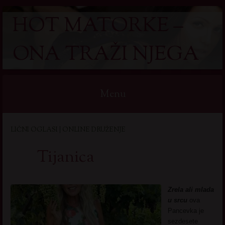
HOT MATORKE –
ONA TRAŽI NJEGA
Menu
Skip
LIČNI OGLASI | ONLINE DRUŽENJE
to
content
Tijanica
Zrela ali mlada
u srcu
ova
Pancevka je
sezdesete