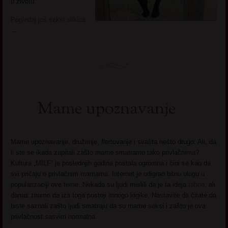
u zivotu.
Pogledaj još seksi slikica
→
Mame upoznavanje
Mame upoznavanje, druženje, flertovanje i svašta nešto drugo. Ali, da
li ste se ikada zapitali zašto mame smatramo tako privlačnima?
Kultura „MILF“ je poslednjih godina postala ogromna i čini se kao da
svi pričaju o privlačnim mamama. Internet je odigrao bitnu ulogu u
popularizaciji ove teme. Nekada su ljudi mislili da je ta ideja
taboo
, ali
danas znamo da iza toga postoji mnogo logike. Nastavite da čitate da
biste saznali zašto ljudi smatraju da su mame seksi i zašto je ova
privlačnost sasvim normalna.