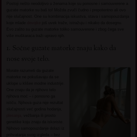
Postoji nešto neodoljivo u ženama koje su ponosne i samouverene a
guzate matorke su baš to! Možda zvuči čudno i prepotentno ali ovo
nije slučajnost. One su kombinacija iskustva, stava i samopouzdanja
koje mlade
devojke
još uvek traže, istražuju i nikako da dosegnu.
Evo zašto su guzate matorke toliko samouverene i zbog čega sve
više muškaraca traži upravo njih.
1. Sočne guzate matorke znaju kako da
nose svoje telo.
Morate razumeti da guzate
matorke ne pokušavaju da se
uklope u klišee modne industrije.
One znaju da je njihovo telo
njihova moć – i ponosno ga
ističu. Njihova guza nije rezultat
slučajnosti već godina hodanja,
plesanja,
vežbanja ili prosto
genetike koju znaju da iskoriste.
Njihovo samopouzdanje dolazi iz
prihvatanja svog izgleda – bez