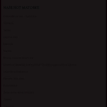
NAŠE HOT MATORKE
Gospodje za sex – Ljubimka
Vickasta
Selma
Lagana Vixy
Manuela
Nadina
Briana, cuckold bracni par
Umetnost gledanja: milf matorke i Erotski voajerizam za parove
Usamljena Dlakavica
Persida, fetis sms
Razvratnica
Zena dobre duse, Marcika
Zverka
Transica