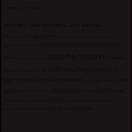
Jelisava, zena bez stida
MATORKA – ONA TRAŽI NJEGA – HOT MATORKE
beogradjanka
crnka
domacica
beograd
baka
bucka
diskretna
hotmatorke
hot matorke
hotline
guzata
dopisivanje
matorke
matorka
iskusna
matorke
licni oglasi
lepa
milf
napaljena
ona
milfare
za seks
matorke za sex
plavuša
razvedena
trazi njega
seks
seksi adresar
seksi
sisata
sex oglasi
oglasi
sisate
sekssms
sexsms
sex matorke
udata
sms
slobodna
starija
velike sise
vruci
upoznavanje
zgodna
za mladje
za seks
razgovori
za mlade
Kontakt