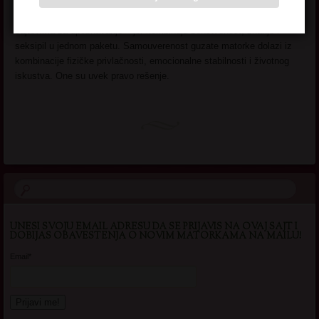
muškarce. Stariji ih žele jer znaju vrednost takve žene, a mlađi jer
žele da nauče. Nisu bez razloga najtraženije na porno, kao i
sajtovima za upoznavanje – jer kombinuju ženstvenost, znanje i
seksipil u jednom paketu. Samouverenost guzate matorke dolazi iz
kombinacije fizičke privlačnosti, emocionalne stabilnosti i životnog
iskustva. One su uvek pravo rešenje.
UNESI SVOJU EMAIL ADRESU DA SE PRIJAVIS NA OVAJ SAJT I
DOBIJAS OBAVESTENJA O NOVIM MATORKAMA NA MAILU!
Email*