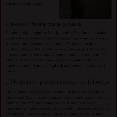
potrebe da se dokazuju.
2. Iskustvo i životno znanje su seksi!
Zaboravi nesigurne poglede i stidljive dodire. Zrele guzate matorke su
prošle sve – i znaju tačno kako da koriste svoje obline da zavode.
Njihove godine nisu teret, već prednost. Znaju kako da uđu u
prostoriju i da ti pogled ne pobegne sa njihove zadnjice. Ali i pored
toga one nisu lake i uspevaju da ostave utisak žene sa stilom. To
iskustvo se oseća i u razgovoru, poslu i u krevetu. Svaka reč te
pogađa, vrhunsko koriste moć prljavih razgovora jer prosto znaju i
osećaju.
3. Ne glume – guzate matorke bez foliranja.
One ne glume napaljenost, ne smeškaju se lažno, ne igraju igrice,
nisu foliranti. Ako im se neko dopada reći će jasno i glasno, ili ako je
zauzeta – diskretno ali pohotno. Ako im se tuca, žele seks i
napaljenu kitu – pokazaće. Ova iskrenost ih čini neodoljivim. One ne
traže potvrdu, one znaju ko su i šta žele, i zbog toga deluju tako