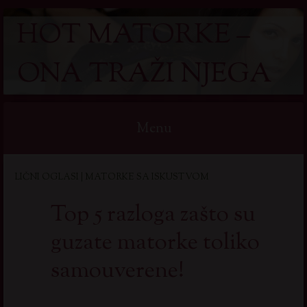
HOT MATORKE –
ONA TRAŽI NJEGA
Menu
Skip
LIČNI OGLASI | MATORKE SA ISKUSTVOM
to
content
Top 5 razloga zašto su
guzate matorke toliko
samouverene!