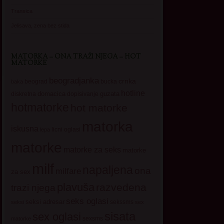
Transica
Jelisava, zena bez stida
MATORKA – ONA TRAŽI NJEGA – HOT
MATORKE
beogradjanka
crnka
beograd
baka
bucka
hotline
domacica
guzata
dopisivanje
diskretna
hotmatorke
hot matorke
matorka
iskusna
licni oglasi
lepa
matorke
matorke za seks
matorke
milf
napaljena
ona
milfare
za sex
plavuša
razvedena
trazi njega
seks oglasi
seksi adresar
sekssms
seksi
sex
sisata
sex oglasi
sexsms
matorke