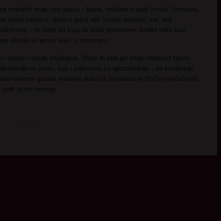
ate matorke imaju onu pravu – bujnu, mekanu a opet čvrstu, formiranu.
samo ispod čaršava, njihova guza nije “modni dodatak” već alat
 kukovima, i ne beže od toga da budu primećene. Analni seks kao
nogi uživaju u njemu, kao i u rimming-u.
i starije i mlađe muškarce. Stariji ih žele jer znaju vrednost takve
ajtraženije na porno, kao i sajtovima za upoznavanje – jer kombinuju
ouverenost guzate matorke dolazi iz kombinacije fizičke privlačnosti,
 uvek pravo rešenje.