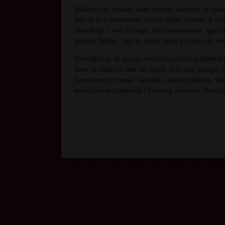
Muškarci su oduvek voleli ženske zadnjice, ali guz
Bilo da je u helankama, tesnoj haljini, trenerci ili 
zavođenja. I one to znaju. Idu samouvereno, igraju
vrhunac fetiša – nije im stran. Stvar je ukusa ali m
Zanimljivo je da guzate matorke privlače podjednako 
žene, a mlađi jer žele da nauče. Nisu bez razloga n
ženstvenost, znanje i seksipil u jednom paketu. Sam
emocionalne stabilnosti i životnog iskustva. One su