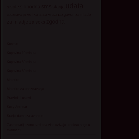
udata
sms
sisate
slobodna
starija
velike sise
vruci razgovori
za mlade
upoznavanje
zgodna
za mladje
za seks
Kontakt
Kupovina 10 minuta
Kupovina 30 minuta
Kupovina 60 minuta
Matorke
Matorke za upoznavanje
Pravilnik i uslovi
Sexy Adresar
Starije dame za avanturu
Zasto starije zene tvrde da vise uzivaju u seksu nego u
mladosti?