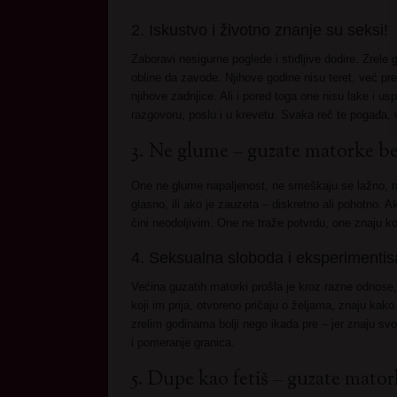
2. Iskustvo i životno znanje su seksi!
Zaboravi nesigurne poglede i stidljive dodire. Zrele
obline da zavode. Njihove godine nisu teret, već pr
njihove zadnjice. Ali i pored toga one nisu lake i u
razgovoru, poslu i u krevetu. Svaka reč te pogađa, v
3. Ne glume – guzate matorke bez
One ne glume napaljenost, ne smeškaju se lažno, ne i
glasno, ili ako je zauzeta – diskretno ali pohotno. 
čini neodoljivim. One ne traže potvrdu, one znaju ko 
4. Seksualna sloboda i eksperimentis
Većina guzatih matorki prošla je kroz razne odnose,
koji im prija, otvoreno pričaju o željama, znaju kako
zrelim godinama bolji nego ikada pre – jer znaju svo
i pomeranje granica.
5. Dupe kao fetiš – guzate mator