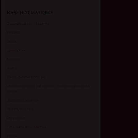
NAŠE HOT MATORKE
Gospodje za sex – Ljubimka
Vickasta
Selma
Lagana Vixy
Manuela
Nadina
Briana, cuckold bracni par
Umetnost gledanja: milf matorke i Erotski voajerizam za
parove
Usamljena Dlakavica
Persida, fetis sms
Razvratnica
Zena dobre duse, Marcika
Zverka