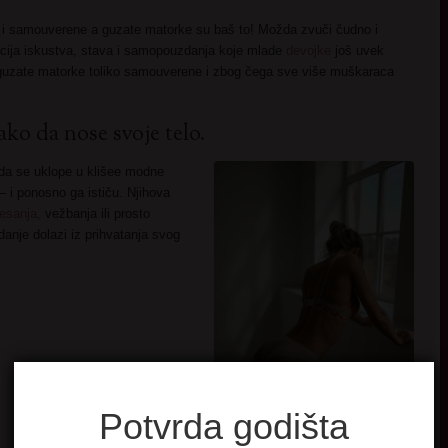
 i samouverene a guzate matorke su baš to! Možda zvuči čudno i
acija iskustva, stava i samopouzdanja koje mlade
devojke
još uvek
u guzate matorke toliko samouverene i zbog čega sve više muškaraca
ko da nose svoje telo.
da se uklope u klišee modne
– i ponosno ga ističu. Njihova
lesanja,
vežbanja ili prosto
anje dolazi iz prihvatanja svog
Potvrda godišta