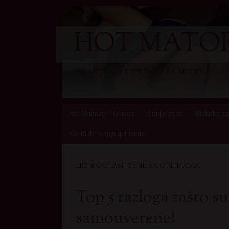
HOT MATOR
STARIJE DAME SPREMNE ZA AKCIJU
Skip
Hot Matorke – Glavna
Starije zene
Matorke za
to
Kontakt – copyright issue
content
LIČNI OGLASI | ŽENE SA OBLINAMA
Top 5 razloga zašto s
samouverene!