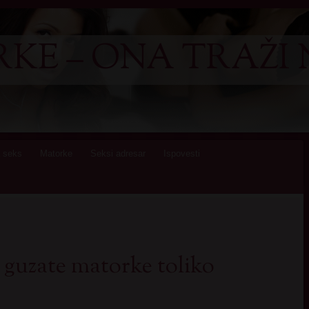
KE – ONA TRAŽI 
 seks
Matorke
Seksi adresar
Ispovesti
u guzate matorke toliko