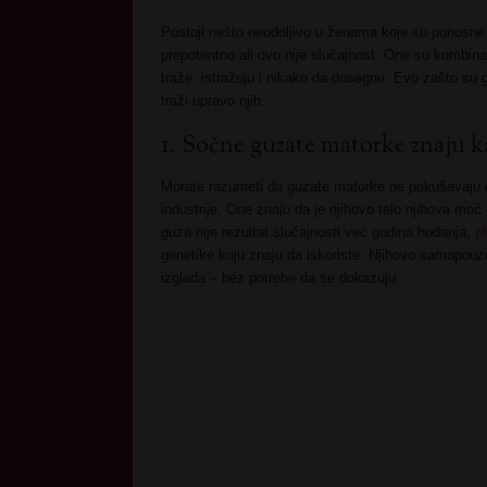
Postoji nešto neodoljivo u ženama koje su ponosne
prepotentno ali ovo nije slučajnost. One su kombin
traže, istražuju i nikako da dosegnu. Evo zašto s
traži upravo njih.
1. Sočne guzate matorke znaju ka
Morate razumeti da guzate matorke ne pokušavaju 
industrije. One znaju da je njihovo telo njihova moć 
guza nije rezultat slučajnosti već godina hodanja,
p
genetike koju znaju da iskoriste. Njihovo samopouzd
izgleda – bez potrebe da se dokazuju.