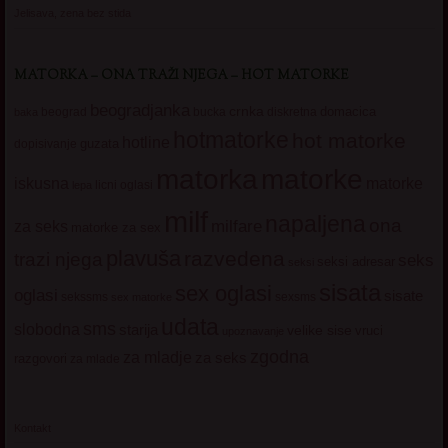
Jelisava, zena bez stida
MATORKA – ONA TRAŽI NJEGA – HOT MATORKE
beogradjanka
crnka
domacica
beograd
baka
bucka
diskretna
hotmatorke
hot matorke
hotline
guzata
dopisivanje
matorke
matorka
iskusna
matorke
licni oglasi
lepa
milf
napaljena
ona
milfare
za seks
matorke za sex
plavuša
razvedena
trazi njega
seks
seksi adresar
seksi
sisata
sex oglasi
oglasi
sisate
sekssms
sexsms
sex matorke
udata
sms
slobodna
starija
velike sise
vruci
upoznavanje
zgodna
za mladje
za seks
razgovori
za mlade
Kontakt