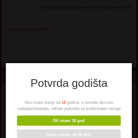
Starija gospodja upoznavanje sexy razgovori uzivo
Pogledaj još seksi slikica
→
Potvrda godišta
UNESI SVOJU EMAIL ADRESU DA SE PRIJAVIS NA OVAJ SAJT I
DOBIJAS OBAVESTENJA O NOVIM MATORKAMA NA MAILU!
Ako imate manje od
18
godina, a nemate dozvolu
Email*
roditelja/staratelja, odmah prekinite sa korišćenjem usluge
DA imam 18 god
Imam manje od 18 god