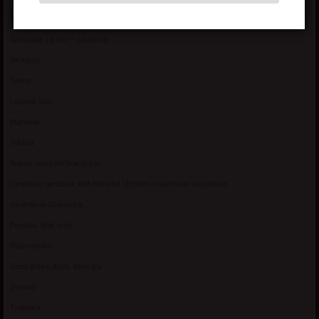
NAŠE HOT MATORKE
Gospodje za sex – Ljubimka
Vickasta
Selma
Lagana Vixy
Manuela
Nadina
Briana, cuckold bracni par
Umetnost gledanja: milf matorke i Erotski voajerizam za parove
Usamljena Dlakavica
Persida, fetis sms
Razvratnica
Zena dobre duse, Marcika
Zverka
Transica