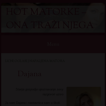
HOT MATORKE –
ONA TRAŽI NJEGA
Menu
Skip
LIČNI OGLASI | NAPALJENA MATORA
to
content
Dajana
Starija gospodja upoznavanje sexy
razgovori uzivo
Ja sam Dajana i nastavnica sam u školi.