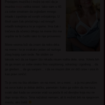
Predajem muzičko i može se reći da je
muzika
moja
velika strast. Iako sam u 40.
za sebe smatram da izgledam mnogo
mlađe i zgodnije od svojih vršnjakinja. U
školi sam čak privlačnija i od mnogih
mlađih koleginica to je sigurno. Ima čak i
tračeva da učenici drkaju na mene što me
uopšte ne bi čudilo iako to nije provereno.
Mene veoma loži da znam da neko drka
na mene i to je svakako jedan od razloga
zbog kojeg sam ovde. Ne stidim se
takođe reći da se kajem što nikada nisam rodila dete, sina. Volela bih
da ga imam uz sebe onako fino vaspitanog, odraslog i zgodnog… da
ga gledam… da ga sanjam… i da se mazim dok mi drži sise i sisa ih
kao pravi sinčić.
To je ono na šta otkidam- on na meni, on u meni… a ja mu pevušim
na uvce kako je dobar dečko, pametan i kako ga volim da me tuca
svaki dan kada se umoran vrati sa posla ili od devojke koja mu ne
daje svoju ribicu. Sina nažalost nemam, ali ti možeš biti na njegovom
mestu, ako želiš