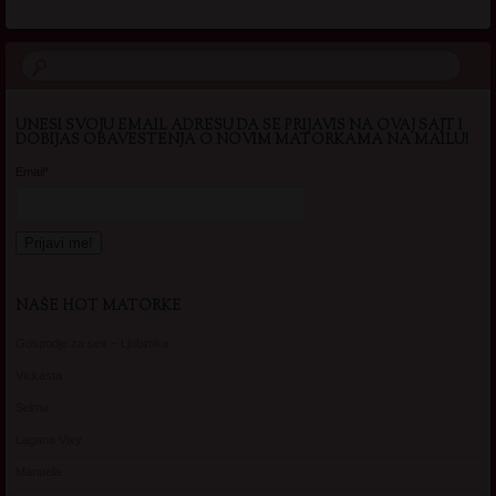
UNESI SVOJU EMAIL ADRESU DA SE PRIJAVIS NA OVAJ SAJT I
DOBIJAS OBAVESTENJA O NOVIM MATORKAMA NA MAILU!
Email*
NAŠE HOT MATORKE
Gospodje za sex – Ljubimka
Vickasta
Selma
Lagana Vixy
Manuela