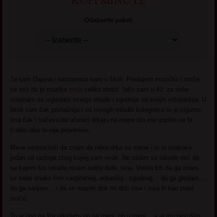
KUPI MINUTE
Odaberite paket:
Ja sam Dajana i nastavnica sam u školi. Predajem muzičko i može
se reći da je muzika
moja
velika strast. Iako sam u 40. za sebe
smatram da izgledam mnogo mlađe i zgodnije od svojih vršnjakinja. U
školi sam čak privlačnija i od mnogih mlađih koleginica to je sigurno.
Ima čak i tračeva da učenici drkaju na mene što me uopšte ne bi
čudilo iako to nije provereno.
Mene veoma loži da znam da neko drka na mene i to je svakako
jedan od razloga zbog kojeg sam ovde. Ne stidim se takođe reći da
se kajem što nikada nisam rodila dete, sina. Volela bih da ga imam
uz sebe onako fino vaspitanog, odraslog i zgodnog… da ga gledam…
da ga sanjam… i da se mazim dok mi drži sise i sisa ih kao pravi
sinčić.
To je ono na šta otkidam- on na meni, on u meni… a ja mu pevušim