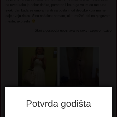
na uvce kako je dobar dečko, pametan i kako ga volim da me tuca
svaki dan kada se umoran vrati sa posla ili od devojke koja mu ne
daje svoju ribicu. Sina nažalost nemam, ali ti možeš biti na njegovom
mestu, ako želiš
Starija gospodja upoznavanje sexy razgovori uzivo
Potvrda godišta