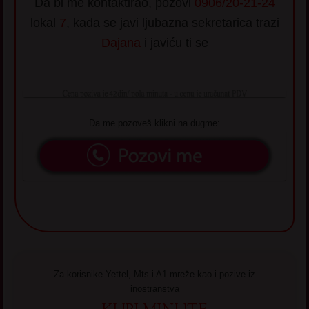
Da bi me kontaktirao, pozovi
0906/20-21-24
lokal
7
, kada se javi ljubazna sekretarica trazi
Dajana
i javiću ti se
Da me pozoveš klikni na dugme:
Za korisnike Yettel, Mts i A1 mreže kao i pozive iz
inostranstva