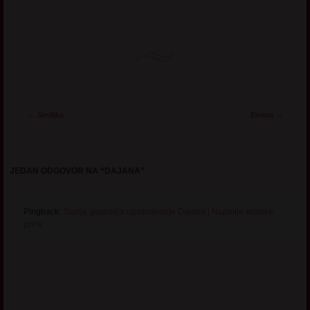
Post navigation
←
Smiljka
Emina
→
JEDAN ODGOVOR NA “
DAJANA
”
Pingback:
Starija gospodja upoznavanje Dajana | Najbolje erotske
priče
.