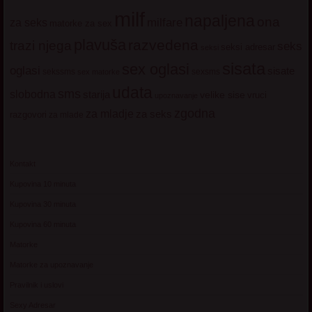
milf
napaljena
ona
milfare
za seks
matorke za sex
plavuša
razvedena
trazi njega
seks
seksi adresar
seksi
sisata
sex oglasi
oglasi
sisate
sekssms
sexsms
sex matorke
udata
sms
slobodna
starija
velike sise
vruci
upoznavanje
zgodna
za mladje
za seks
razgovori
za mlade
Kontakt
Kupovina 10 minuta
Kupovina 30 minuta
Kupovina 60 minuta
Matorke
Matorke za upoznavanje
Pravilnik i uslovi
Sexy Adresar