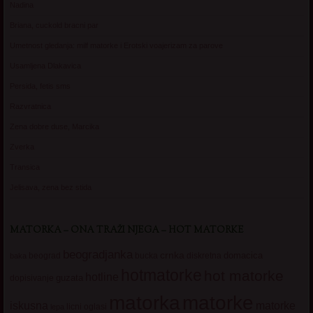
Nadina
Briana, cuckold bracni par
Umetnost gledanja: milf matorke i Erotski voajerizam za parove
Usamljena Dlakavica
Persida, fetis sms
Razvratnica
Zena dobre duse, Marcika
Zverka
Transica
Jelisava, zena bez stida
MATORKA – ONA TRAŽI NJEGA – HOT MATORKE
beogradjanka
crnka
domacica
beograd
baka
bucka
diskretna
hotmatorke
hot matorke
hotline
guzata
dopisivanje
matorke
matorka
iskusna
matorke
licni oglasi
lepa