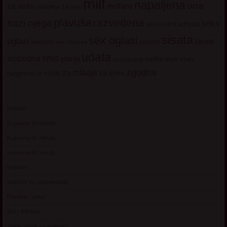
milf
napaljena
ona
milfare
za seks
matorke za sex
plavuša
razvedena
trazi njega
seks
seksi adresar
seksi
sisata
sex oglasi
oglasi
sisate
sekssms
sexsms
sex matorke
udata
sms
slobodna
starija
velike sise
vruci
upoznavanje
zgodna
za mladje
za seks
razgovori
za mlade
Kontakt
Kupovina 10 minuta
Kupovina 30 minuta
Kupovina 60 minuta
Matorke
Matorke za upoznavanje
Pravilnik i uslovi
Sexy Adresar
Starije dame za avanturu