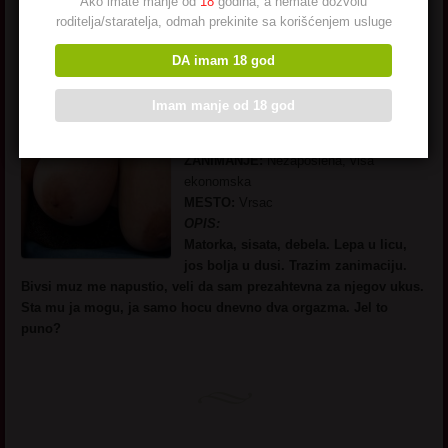
Ako imate manje od
18
godina, a nemate dozvolu
roditelja/staratelja, odmah prekinite sa korišćenjem usluge
Duel 47 god Vršac
DA imam 18 god
Imam manje od 18 god
IME:
Kristina
GODINE:
47 godina
ZANIMANJE:
Nezaposlena, visa
ekonomska
MESTO:
Vrsac
OPIS:
Matorka, sisata, debela. Lepa u licu,
jos bolja u dusi. Trazim zanimaciju.
Bivsi muz me napustio, veli da sam prezahtevna za njegov ukus.
Sta mu ja mogu, ja samo hocu dnevno dva orgazma. Jel to
puno?