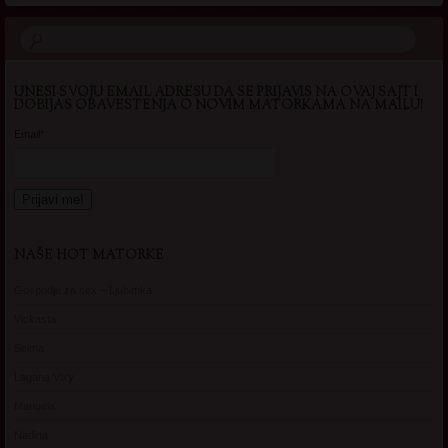
UNESI SVOJU EMAIL ADRESU DA SE PRIJAVIS NA OVAJ SAJT I
DOBIJAS OBAVESTENJA O NOVIM MATORKAMA NA MAILU!
Email*
NAŠE HOT MATORKE
Gospodje za sex – Ljubimka
Vickasta
Selma
Lagana Vixy
Manuela
Nadina