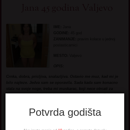
Jana 45 godina Valjevo
IME:
Jana
GODINE:
45 god
ZANIMANJE:
pravim kolace u jednoj
poslasticarnici
MESTO:
Valjevo
OPIS:
Crnka, dobra, pricljiva, snalazljiva. Ostavio me muz, kad mi je
bilo najteze. Jedva sam se oporavila. Sada kada sam konacno
stala na svoje noge, treba mi muskarac, koji nece otrcati za
prvom suknjom koji vidi. Najbitnije u vezi mi je seks. Tako da
ako nisi dobar u krevetu nemoj ni da mi se javljas.
Potvrda godišta