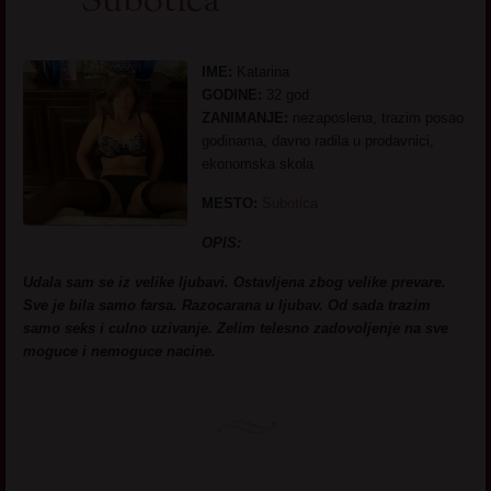
Subotica
IME:
Katarina
GODINE:
32 god
ZANIMANJE:
nezaposlena, trazim posao
godinama, davno radila u prodavnici,
ekonomska skola
MESTO:
Subotica
OPIS:
Udala sam se iz velike ljubavi. Ostavljena zbog velike prevare.
Sve je bila samo farsa. Razocarana u ljubav. Od sada trazim
samo seks i culno uzivanje. Zelim telesno zadovoljenje na sve
moguce i nemoguce nacine.