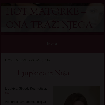
HOT MATORKE –
ONA TRAŽI NJEGA
Menu
Skip
LIČNI OGLASI | OSTAVLJENA
to
content
Ljupkica iz Niša
Ljupkica, 39god. Kozmeticar,
Nis
Po prirodi sam veoma stidljiva.