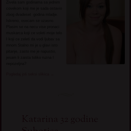
Zivela sam godinama sa jednim
covekom koji me je sada ostavio
zbog dvadeset godina mladje.
Iskreno, osecam se uzasno.
Plasim se na necu vise pronaci
muskarca koji ce voleti moje telo
I koji ce zeleti da vodi ljubav sa
mnom.Stalno mi je u glavi isto
pitanje, zasto me je napustio,
jesam li zaista toliko ruzna I
nepozeljna?
Pogledaj još seksi slikica
→
Katarina 32 godine