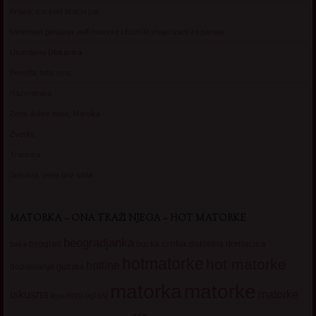
Briana, cuckold bracni par
Umetnost gledanja: milf matorke i Erotski voajerizam za parove
Usamljena Dlakavica
Persida, fetis sms
Razvratnica
Zena dobre duse, Marcika
Zverka
Transica
Jelisava, zena bez stida
MATORKA – ONA TRAŽI NJEGA – HOT MATORKE
beogradjanka
crnka
domacica
beograd
baka
bucka
diskretna
hotmatorke
hot matorke
hotline
guzata
dopisivanje
matorke
matorka
iskusna
matorke
licni oglasi
lepa