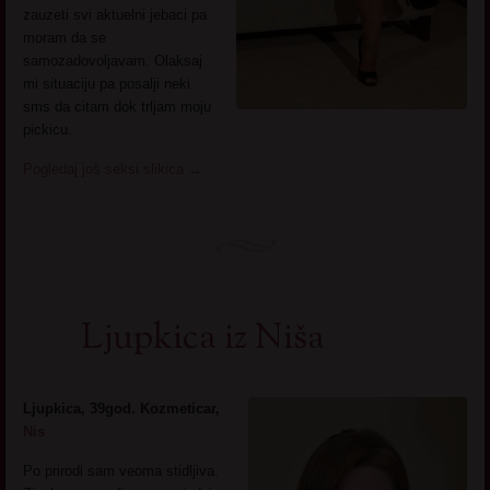
zauzeti svi aktuelni jebaci pa
moram da se
samozadovoljavam. Olaksaj
mi situaciju pa posalji neki
sms da citam dok trljam moju
pickicu.
Pogledaj još seksi slikica
→
Ljupkica iz Niša
Ljupkica, 39god. Kozmeticar,
Nis
Po prirodi sam veoma stidljiva.