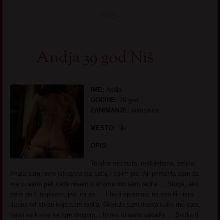
Andja 39 god Niš
IME:
Andja
GODINE:
39 god
ZANIMANJE:
domacica
MESTO:
Nis
OPIS:
Totalno nezasita, nedojebana, zeljna.
Imala sam puno iskustva iza sebe i zelim jos. Ali primetila sam da
me uzasno pali kada pisem o onome sto sam radila … Stoga, ako
zelis da ti napisem, javi mi se … I budi spreman, na sve ili nista …
Jedna od stvari koje sam radila: Gledala sam decka kako me vara,
kako se krese sa tom drugom, i to me uzasno napalilo … Svidja ti