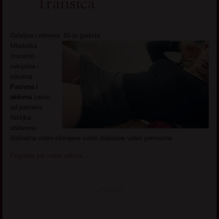
Transica
Ozbiljna i otmena. 80-to godiste.
Mladolika
izuzetno
sekipilna i
iskusna.
Pasivna i
aktivna
zavisi
od partnera.
Nišlijka
obdarena
diskretna volim oženjene volim slobodne volim perverzne.
Pogledaj još seksi slikica
→