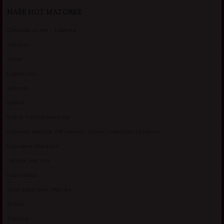
NAŠE HOT MATORKE
Gospodje za sex – Ljubimka
Vickasta
Selma
Lagana Vixy
Manuela
Nadina
Briana, cuckold bracni par
Umetnost gledanja: milf matorke i Erotski voajerizam za parove
Usamljena Dlakavica
Persida, fetis sms
Razvratnica
Zena dobre duse, Marcika
Zverka
Transica