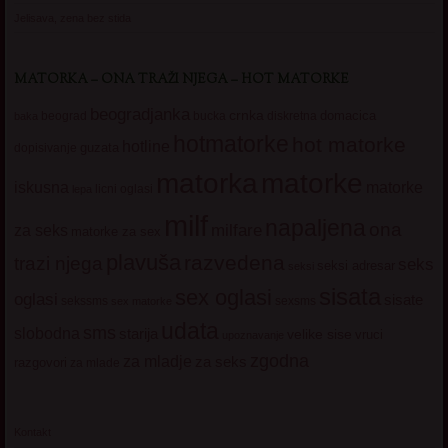
Jelisava, zena bez stida
MATORKA – ONA TRAŽI NJEGA – HOT MATORKE
beogradjanka
crnka
domacica
beograd
baka
bucka
diskretna
hotmatorke
hot matorke
hotline
guzata
dopisivanje
matorke
matorka
iskusna
matorke
licni oglasi
lepa
milf
napaljena
ona
milfare
za seks
matorke za sex
plavuša
razvedena
trazi njega
seks
seksi adresar
seksi
sisata
sex oglasi
oglasi
sisate
sekssms
sexsms
sex matorke
udata
sms
slobodna
starija
velike sise
vruci
upoznavanje
zgodna
za mladje
za seks
razgovori
za mlade
Kontakt