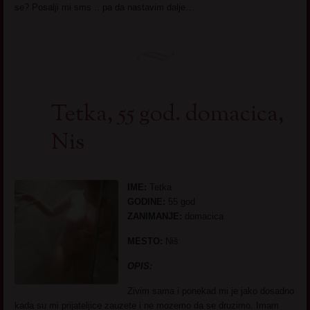
se? Posalji mi sms .. pa da nastavim dalje…
Tetka, 55 god. domacica,
Nis
IME:
Tetka
GODINE:
55 god
ZANIMANJE:
domacica
MESTO:
Niš
OPIS:
Zivim sama i ponekad mi je jako dosadno
kada su mi prijateljice zauzete i ne mozemo da se druzimo. Imam