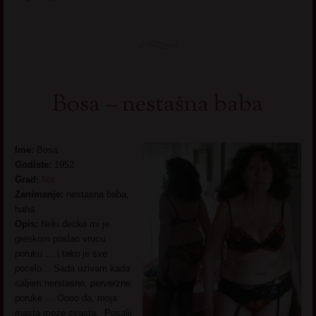
Bosa – nestašna baba
Ime:
Bosa
Godiste:
1952
Grad:
Nis
Zanimanje:
nestasna baba,
haha
Opis:
Neki decko mi je
greskom poslao vrucu
poruku … i tako je sve
pocelo… Sada uzivam kada
saljem nerstasne, perverzne
poruke … Oooo da, moja
masta moze svasta. Posalji