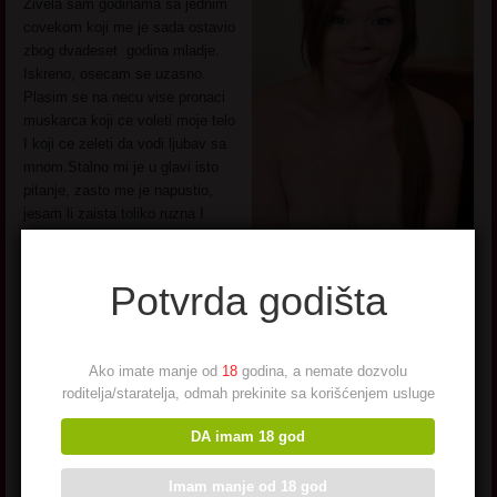
Zivela sam godinama sa jednim
covekom koji me je sada ostavio
zbog dvadeset godina mladje.
Iskreno, osecam se uzasno.
Plasim se na necu vise pronaci
muskarca koji ce voleti moje telo
I koji ce zeleti da vodi ljubav sa
mnom.Stalno mi je u glavi isto
pitanje, zasto me je napustio,
jesam li zaista toliko ruzna I
nepozeljna?
Pogledaj još seksi slikica
→
Potvrda godišta
Ako imate manje od
18
godina, a nemate dozvolu
roditelja/staratelja, odmah prekinite sa korišćenjem usluge
Manolita iz Nišа
DA imam 18 god
Imam manje od 18 god