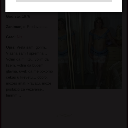
Ime:
Manolita
Godiste
: 1976
Zanimanje
: Prodavacica
Grad
:
Nis
Opis
: Vrela sam, gorim…
Vlazna sam I spremna…
Volim da mi lizu, volim da
lizem, volim da budem
glavna, uvek da me pokorno
cekas u krevetu… dobro,
mozes imati kravatu, moze
posluziti za vezivanje..
hmmm…