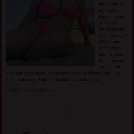
upravo ono sto
ne moze da
objasni recima.
To je onaj
unutrasnji nemir.
Zelja da se sve
nekako promeni
a opet ostane
isto. Ne trazim
da rusim niciji
svet… samo mi
prija malo zabranjenog uzbudjenja koje pocinje obicnim “halo”. Ne
volim hvalisavce. Volim one koji lako izgube kontrolu.
Pogledaj još seksi slikica
→