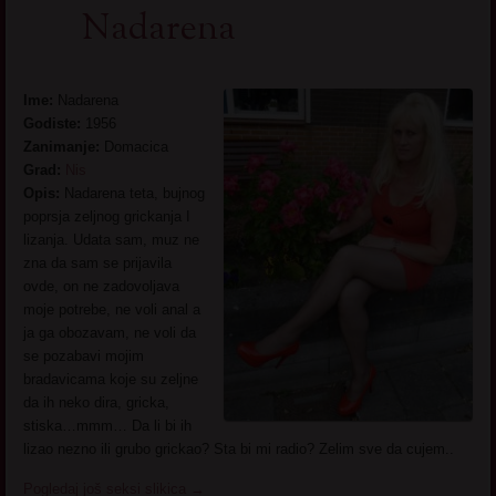
Nadarena
Ime:
Nadarena
Godiste:
1956
Zanimanje:
Domacica
Grad:
Nis
Opis:
Nadarena teta, bujnog
poprsja zeljnog grickanja I
lizanja. Udata sam, muz ne
zna da sam se prijavila
ovde, on ne zadovoljava
moje potrebe, ne voli anal a
ja ga obozavam, ne voli da
se pozabavi mojim
bradavicama koje su zeljne
da ih neko dira, gricka,
stiska…mmm… Da li bi ih
lizao nezno ili grubo grickao? Sta bi mi radio? Zelim sve da cujem..
Pogledaj još seksi slikica
→