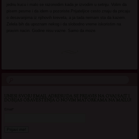
jednu kucu i malo se razonodim kada je izvodim u setnju. Volim da
pisem pesme i da idem u pozoriste.Prijateljice cesto znaju da pricaju
o desavanjima iz njihovih kreveta, a ja tada nemam sta da kazem.
Zelela bih da upoznam nekog i da slobodno vreme iskoristim na
pravim nacin. Godine nisu vazne. Samo da moze.
UNESI SVOJU EMAIL ADRESU DA SE PRIJAVIS NA OVAJ SAJT I
DOBIJAS OBAVESTENJA O NOVIM MATORKAMA NA MAILU!
Email*