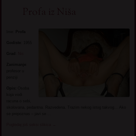
Profa iz Niša
Ime:
Profa
Godiste
: 1955
Grad
:
Nis
Zanimanje
:
profesor u
penziji
Opis:
Osoba
koja vodi
racuna o sebi,
skolovana, pedantna. Razvedena. Trazim nekog istog takvog… Ako
se prepoznas – javi se …
Pogledaj još seksi slikica
→