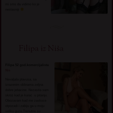
mi sms da vidimo ko je
nestasniji
Filipa iz Niša
Filipa 52 god.komercijalista
Nis
Nevaljala plavusa, sa
izrazenim oblinama zeljna
dobre jebacine. Nezasita sam
skroz kad je kurac u pitanju.
Obozavam kad me zaskoce
otpozadi i zabiju ga u moju
veliku guzu.Trenutno su