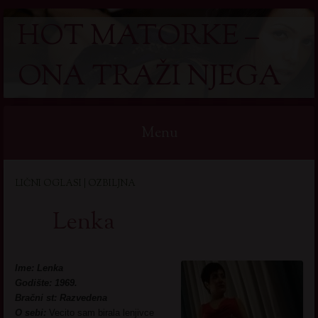
HOT MATORKE –
ONA TRAŽI NJEGA
Menu
Skip
LIČNI OGLASI | OZBILJNA
to
content
Lenka
Ime: Lenka
Godište: 1969.
Bračni st: Razvedena
O sebi:
Vecito sam birala lenjivce