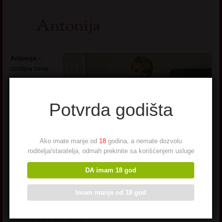
Antonija
Antonija
–
ozbiljna zena.
Karijera na
prvom mestu.
Ime mi je
Potvrda godišta
zvucno.
Samostalna
sam i vodim
Ako imate manje od
18
godina, a nemate dozvolu
svoj posao.
roditelja/staratelja, odmah prekinite sa korišćenjem usluge
Trebam
muskarca za
DA imam 18 god
povremene
vuce razgovore
Imam manje od 18 god
… da se opustim malo … u nekakvom sam grcu danima … Sta
mi
preporucujete?
Pogledaj još seksi slikica
→