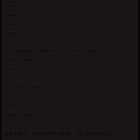
Selma
Lagana Vixy
Manuela
Nadina
Briana, cuckold bracni par
Umetnost gledanja: milf matorke i Erotski voajerizam za parove
Usamljena Dlakavica
Persida, fetis sms
Razvratnica
Zena dobre duse, Marcika
Zverka
Transica
Jelisava, zena bez stida
MATORKA – ONA TRAŽI NJEGA – HOT MATORKE