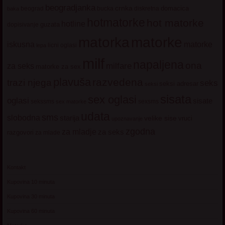
beogradjanka
crnka
domacica
beograd
baka
bucka
diskretna
hotmatorke
hot matorke
hotline
guzata
dopisivanje
matorke
matorka
iskusna
matorke
licni oglasi
lepa
milf
napaljena
ona
milfare
za seks
matorke za sex
plavuša
razvedena
trazi njega
seks
seksi adresar
seksi
sisata
sex oglasi
oglasi
sisate
sekssms
sexsms
sex matorke
udata
sms
slobodna
starija
velike sise
vruci
upoznavanje
zgodna
za mladje
za seks
razgovori
za mlade
Kontakt
Kupovina 10 minuta
Kupovina 30 minuta
Kupovina 60 minuta