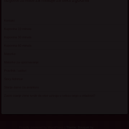
za mladje
za seks
razgovori
za mlade
Kontakt
Kupovina 10 minuta
Kupovina 30 minuta
Kupovina 60 minuta
Matorke
Matorke za upoznavanje
Pravilnik i uslovi
Sexy Adresar
Starije dame za avanturu
Zasto starije zene tvrde da vise uzivaju u seksu nego u mladosti?
Proudly powered by WordPress
|
Theme: Bouquet by