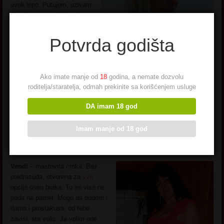
uvek lepo. Putujem, uzivam.
Sve je super …
falis
mi
samo TI … pusti sms …
cekam te
Potvrda godišta
Ako imate manje od
18
godina, a nemate dozvolu
roditelja/staratelja, odmah prekinite sa korišćenjem usluge
Vendi –
DA imam 18 god
mastovita crnka
Imam manje od 18 god
Vendi
– mastovita crnka. Bez
predrasuda, otvorena za
sve
opcije osim braka. To mi vise ne
pada na pamet. Mogu da budem i
dama i prostakusa, od tebe
zavisi, sta volis. Ja volim one