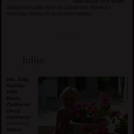
dalje dolaze ali ih glatko
odbijam jer i dalje želim da uživam bez obaveza i
vezivanja. Volela bih da probam mlađeg ..
Julija
Ime: Julija
Godište:
1966.
Mesto:
Zlatiborski
Okrug
Zanimanje:
Domaćica
Status: