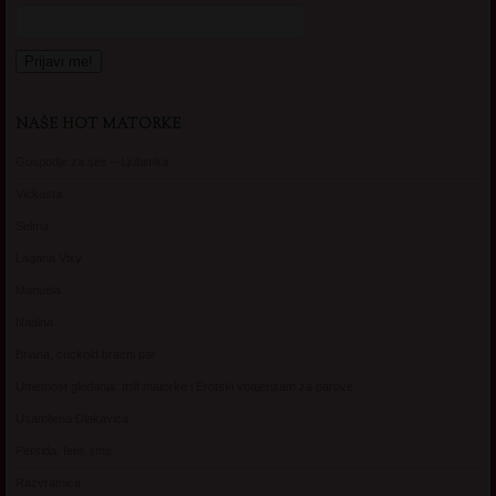
NAŠE HOT MATORKE
Gospodje za sex – Ljubimka
Vickasta
Selma
Lagana Vixy
Manuela
Nadina
Briana, cuckold bracni par
Umetnost gledanja: milf matorke i Erotski voajerizam za parove
Usamljena Dlakavica
Persida, fetis sms
Razvratnica