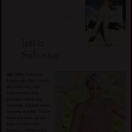
Jeti iz
Subotice
Jeti, 1968,
Subotica
Knjigovodja sam, i nisam
presretna zbog toga.
Puno vremena kraj
racunara, klijenti sve
zahtevniji, a ja sve manje
vremena za sebe. Telefon
drzim kraj sebe, pa ono
hajde mi pusti neku
porukicu … Moze o bilo