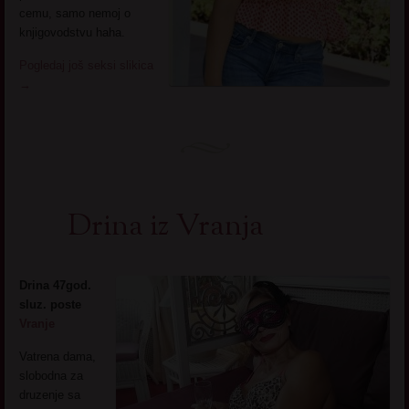
cemu, samo nemoj o
knjigovodstvu haha.
Pogledaj još seksi slikica
→
Drina iz Vranja
Drina 47god.
sluz. poste
Vranje
Vatrena dama,
slobodna za
druzenje sa