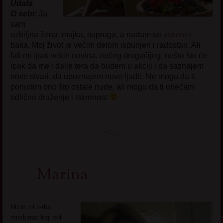
Udata
O sebi:
Ja
sam
ozbiljna žena, majka, supruga, a nadam se
uskoro
i
baka. Moj život je većim delom ispunjen i radostan. Ali
fali mi ipak nekih novina, nečeg drugačijeg, nešto što će
ipak da me i dalje tera da budem u akciji i da saznajem
nove stvari, da upoznajem nove ljude. Ne mogu da ti
ponudim ono što ostale nude, ali mogu da ti obećam
odlično druženje i iskrenost
Marina
Hitno mi treba
muskarac koji voli