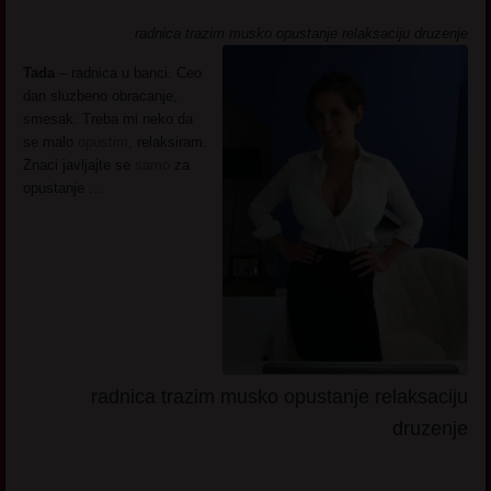
radnica trazim musko opustanje relaksaciju druzenje
Tada
– radnica u banci. Ceo
dan sluzbeno obracanje,
smesak. Treba mi neko da
se malo
opustim
, relaksiram.
Znaci javljajte se
samo
za
opustanje …
radnica trazim musko opustanje relaksaciju
druzenje