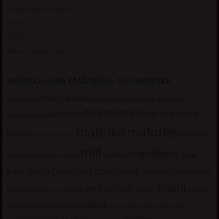
Zena dobre duse, Marcika
Zverka
Transica
Jelisava, zena bez stida
MATORKA – ONA TRAŽI NJEGA – HOT MATORKE
beogradjanka
crnka
domacica
beograd
baka
bucka
diskretna
hotmatorke
hot matorke
hotline
guzata
dopisivanje
matorke
matorka
iskusna
matorke
licni oglasi
lepa
milf
napaljena
ona
milfare
za seks
matorke za sex
plavuša
razvedena
trazi njega
seks
seksi adresar
seksi
sisata
sex oglasi
oglasi
sisate
sekssms
sexsms
sex matorke
udata
sms
slobodna
starija
velike sise
vruci
upoznavanje
zgodna