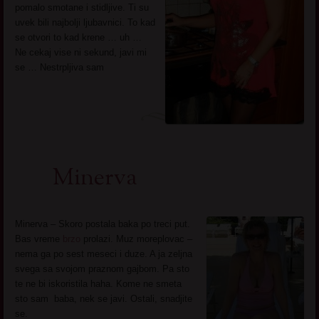
pomalo smotane i stidljive. Ti su
uvek bili najbolji ljubavnici. To kad
se otvori to kad krene … uh …
Ne cekaj vise ni sekund, javi mi
se … Nestrpljiva sam
Minerva
Minerva – Skoro postala baka po treci put.
Bas vreme
brzo
prolazi. Muz moreplovac –
nema ga po sest meseci i duze. A ja zeljna
svega sa svojom praznom gajbom. Pa sto
te ne bi iskoristila haha. Kome ne smeta
sto sam baba, nek se javi. Ostali, snadjite
se.