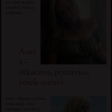
50+ zene! Ne pitam
za godiste. Samo
da
si diskretan …
Anet
a –
otkacena, pozitivna,
vesele naravi
Aneta – otkacena, pozitivna,
vesele naravi. Uvek
nasmejana. Sa mnom je