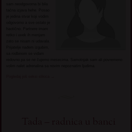
sam neodgovorna bi bila
tačna izjava hehe. Posao
je jedina stvar koji vodim
odgovorno a sve ostalo je
haotično. Partnere imam
retko i uvek ih menjam
zato se nisam ni udavala.
Prijatelje nađem izgubim,
sa rodbinom se viđam
redovno pa se ne čujemo mesecima. Samotnjak sam ali povremeno
volim nalet adrenalina sa novim nepoznatim ljudima.
Pogledaj još seksi slikica
→
Tada – radnica u banci