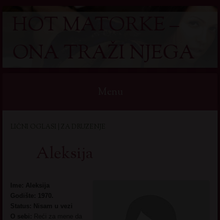
HOT MATORKE –
ONA TRAŽI NJEGA
Menu
Skip
LIČNI OGLASI | ZA DRUZENJE
to
content
Aleksija
Ime: Aleksija
Godište: 1970.
Status: Nisam u vezi
O sebi:
Reći za mene da