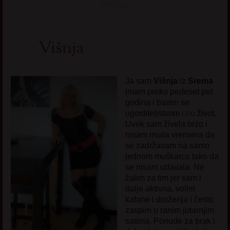
Višnja
Ja sam
Višnja
iz
Srema
imam preko pedeset pet
godina i bavim se
ugostiteljstvom
ceo
život.
Uvek sam živela brzo i
nisam imala vremena da
se zadržavam na samo
jednom muškarcu tako da
se nisam udavala. Ne
žalim za tim jer sam i
dalje aktivna, volim
kafane i druženja i često
zaspim u ranim jutarnjim
satima. Ponude za brak i