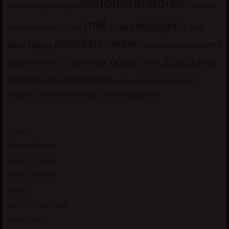
matorke
matorka
iskusna
matorke
licni oglasi
lepa
milf
napaljena
ona
milfare
za seks
matorke za sex
plavuša
razvedena
trazi njega
seks
seksi adresar
seksi
sisata
sex oglasi
oglasi
sisate
sekssms
sexsms
sex matorke
udata
sms
slobodna
starija
velike sise
vruci
upoznavanje
zgodna
za mladje
za seks
razgovori
za mlade
Kontakt
Kupovina 10 minuta
Kupovina 30 minuta
Kupovina 60 minuta
Matorke
Matorke za upoznavanje
Pravilnik i uslovi