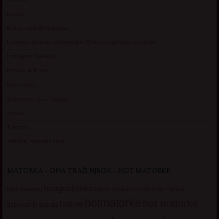
Nadina
Briana, cuckold bracni par
Umetnost gledanja: milf matorke i Erotski voajerizam za parove
Usamljena Dlakavica
Persida, fetis sms
Razvratnica
Zena dobre duse, Marcika
Zverka
Transica
Jelisava, zena bez stida
MATORKA – ONA TRAŽI NJEGA – HOT MATORKE
beogradjanka
crnka
domacica
beograd
baka
bucka
diskretna
hotmatorke
hot matorke
hotline
guzata
dopisivanje