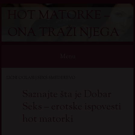
HOT MATORKE –
ONA TRAŽI NJEGA
Menu
Skip
LIČNI OGLASI | SEKS SMEDEREVO
to
content
Saznajte šta je Dobar
Seks – erotske ispovesti
hot matorki