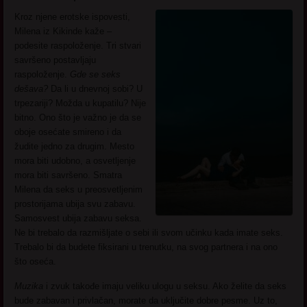
Kroz njene erotske ispovesti,
Milena iz Kikinde kaže –
podesite raspoloženje. Tri stvari
savršeno postavljaju
raspoloženje.
Gde se seks
dešava?
Da li u dnevnoj sobi? U
trpezariji? Možda u kupatilu? Nije
bitno. Ono što je važno je da se
oboje osećate smireno i da
žudite jedno za drugim. Mesto
mora biti udobno, a osvetljenje
mora biti savršeno. Smatra
Milena da seks u preosvetljenim
prostorijama ubija svu zabavu.
Samosvest ubija zabavu seksa.
Ne bi trebalo da razmišljate o sebi ili svom učinku kada imate seks.
Trebalo bi da budete fiksirani u trenutku, na svog partnera i na ono
što oseća.
Muzika
i zvuk takođe imaju veliku ulogu u seksu. Ako želite da seks
bude zabavan i privlačan, morate da uključite dobre pesme. Uz to,