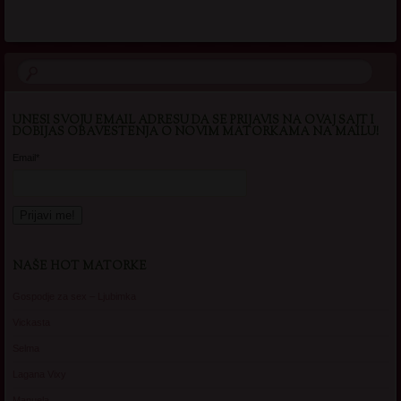
UNESI SVOJU EMAIL ADRESU DA SE PRIJAVIS NA OVAJ SAJT I
DOBIJAS OBAVESTENJA O NOVIM MATORKAMA NA MAILU!
Email*
NAŠE HOT MATORKE
Gospodje za sex – Ljubimka
Vickasta
Selma
Lagana Vixy
Manuela