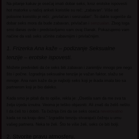
Na pitanje kakav je osećaj imati dobar seks, kroz erotske ispovesti
hot matorke u našoj anketi koristile su reč: „zabavan“. Više od
polovine koristilo je reči: „privlačan i senzualan“. To dakle sugeriše da
dobar seks mora da bude zabavan, privlačan i
senzualan
. Zbog toga
smo danas ovde i predstavljamo vam ovaj članak. Pokazujemo vam
načine da vaš seks učinite zabavnijim i privlačnijim.
1. Frizerka Ana kaže – podizanje Seksualne
tenzije – erotske ispovesti.
Možete predvideti da će seks biti zabavan i zanimljiv mnogo pre nego
što i počne. Izgradnja seksualne tenzije je važan faktor, slažu se
mnoge. Ana nam kaže da je najbolji seks koji je ikada imala bio sa
partnerom koji je bio daleko.
Kada smo je pitali da to opiše, rekla je: „Osetila sam da me sva ta
želja izjeda iznutra. Veoma je teško objasniti. Ali znaš da želiš nešto.
I da ćeš to i dobiti. Ta čežnja čini da se seks oseća
neverovatno
kada se na kraju desi.” Izgradite tenziju stvarajući čežnju u umu
vašeg partnera. Neka te želi. Što te više želi, seks će biti bolji.
2. Stvorite pravu atmosferu.