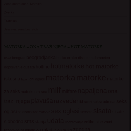
Zena dobre duse, Marcika
Zverka
Transica
Jelisava, zena bez stida
MATORKA – ONA TRAŽI NJEGA – HOT MATORKE
beogradjanka
crnka
domacica
beograd
baka
bucka
diskretna
hotmatorke
hot matorke
hotline
guzata
dopisivanje
matorke
matorka
iskusna
matorke
licni oglasi
lepa
milf
napaljena
ona
milfare
za seks
matorke za sex
plavuša
razvedena
trazi njega
seks
seksi adresar
seksi
sisata
sex oglasi
oglasi
sisate
sekssms
sexsms
sex matorke
udata
sms
slobodna
starija
velike sise
vruci
upoznavanje
zgodna
za mladje
za seks
razgovori
za mlade