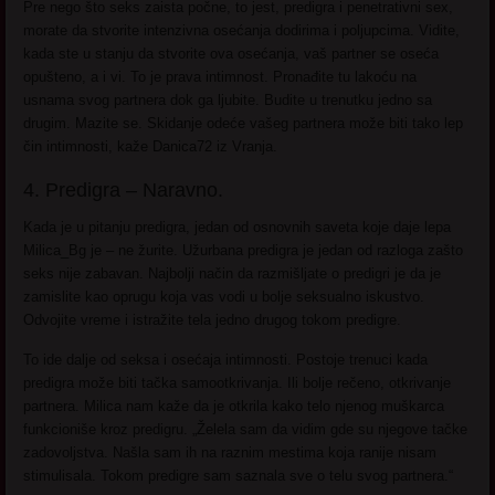
Pre nego što seks zaista počne, to jest, predigra i penetrativni sex,
morate da stvorite intenzivna osećanja dodirima i poljupcima. Vidite,
kada ste u stanju da stvorite ova osećanja, vaš partner se oseća
opušteno, a i vi. To je prava intimnost. Pronađite tu lakoću na
usnama svog partnera dok ga ljubite. Budite u trenutku jedno sa
drugim. Mazite se. Skidanje odeće vašeg partnera može biti tako lep
čin intimnosti, kaže Danica72 iz Vranja.
4. Predigra – Naravno.
Kada je u pitanju predigra, jedan od osnovnih saveta koje daje lepa
Milica_Bg je – ne žurite. Užurbana predigra je jedan od razloga zašto
seks nije zabavan. Najbolji način da razmišljate o predigri je da je
zamislite kao oprugu koja vas vodi u bolje seksualno iskustvo.
Odvojite vreme i istražite tela jedno drugog tokom predigre.
To ide dalje od seksa i osećaja intimnosti. Postoje trenuci kada
predigra može biti tačka samootkrivanja. Ili bolje rečeno, otkrivanje
partnera. Milica nam kaže da je otkrila kako telo njenog muškarca
funkcioniše kroz predigru. „Želela sam da vidim gde su njegove tačke
zadovoljstva. Našla sam ih na raznim mestima koja ranije nisam
stimulisala. Tokom predigre sam saznala sve o telu svog partnera.“