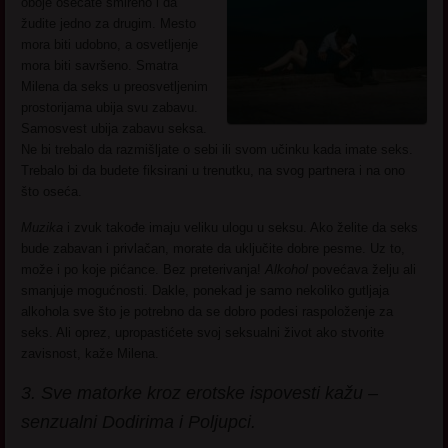
oboje osećate smireno i da
žudite jedno za drugim. Mesto
mora biti udobno, a osvetljenje
mora biti savršeno. Smatra
Milena da seks u preosvetljenim
prostorijama ubija svu zabavu.
Samosvest ubija zabavu seksa.
Ne bi trebalo da razmišljate o sebi ili svom učinku kada imate seks.
Trebalo bi da budete fiksirani u trenutku, na svog partnera i na ono
što oseća.
Muzika
i zvuk takođe imaju veliku ulogu u seksu. Ako želite da seks
bude zabavan i privlačan, morate da uključite dobre pesme. Uz to,
može i po koje pićance. Bez preterivanja!
Alkohol
povećava želju ali
smanjuje mogućnosti. Dakle, ponekad je samo nekoliko gutljaja
alkohola sve što je potrebno da se dobro podesi raspoloženje za
seks. Ali oprez, upropastićete svoj seksualni život ako stvorite
zavisnost, kaže Milena.
3. Sve matorke kroz erotske ispovesti kažu –
senzualni Dodirima i Poljupci.