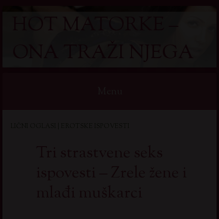
HOT MATORKE –
ONA TRAŽI NJEGA
Menu
Skip
LIČNI OGLASI | EROTSKE ISPOVESTI
to
content
Tri strastvene seks
ispovesti – Zrele žene i
mlađi muškarci