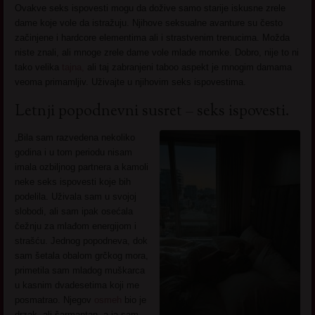
Ovakve seks ispovesti mogu da dožive samo starije iskusne zrele
dame koje vole da istražuju. Njihove seksualne avanture su često
začinjene i hardcore elementima ali i strastvenim trenucima. Možda
niste znali, ali mnoge zrele dame vole mlade momke. Dobro, nije to ni
tako velika
tajna,
ali taj zabranjeni taboo aspekt je mnogim damama
veoma primamljiv. Uživajte u njihovim seks ispovestima.
Letnji popodnevni susret – seks ispovesti.
„Bila sam razvedena nekoliko
godina i u tom periodu nisam
imala ozbiljnog partnera a kamoli
neke seks ispovesti koje bih
podelila. Uživala sam u svojoj
slobodi, ali sam ipak osećala
čežnju za mlađom energijom i
strašću. Jednog popodneva, dok
sam šetala obalom grčkog mora,
primetila sam mladog muškarca
u kasnim dvadesetima koji me
posmatrao. Njegov
osmeh
bio je
drzak, ali šarmantan, a ja sam