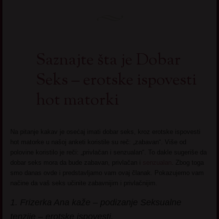
Saznajte šta je Dobar
Seks – erotske ispovesti
hot matorki
Na pitanje kakav je osećaj imati dobar seks, kroz erotske ispovesti
hot matorke u našoj anketi koristile su reč: „zabavan“. Više od
polovine koristilo je reči: „privlačan i senzualan“. To dakle sugeriše da
dobar seks mora da bude zabavan, privlačan i
senzualan
. Zbog toga
smo danas ovde i predstavljamo vam ovaj članak. Pokazujemo vam
načine da vaš seks učinite zabavnijim i privlačnijim.
1. Frizerka Ana kaže – podizanje Seksualne
tenzije – erotske ispovesti.