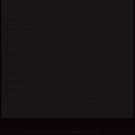
Kontakt
Kupovina 10 minuta
Kupovina 30 minuta
Kupovina 60 minuta
Matorke
Matorke za upoznavanje
Pravilnik i uslovi
Sexy Adresar
Starije dame za avanturu
Zasto starije zene tvrde da vise uzivaju u seksu nego u mladosti?
Proudly powered by WordPress
|
Theme: Bouquet by