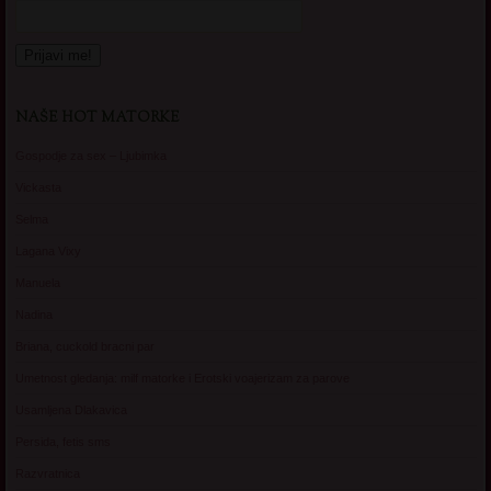
NAŠE HOT MATORKE
Gospodje za sex – Ljubimka
Vickasta
Selma
Lagana Vixy
Manuela
Nadina
Briana, cuckold bracni par
Umetnost gledanja: milf matorke i Erotski voajerizam za parove
Usamljena Dlakavica
Persida, fetis sms
Razvratnica