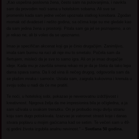
„Kao uspešna poslovna žena, često sam na putovanjima, i navikla
sam da provodim noći sama u hotelskim sobama. Ali sve se
promenilo kada sam jedne večeri upoznala slatkog konobara. Zgodan
momak od dvadeset i nešto godina, sa očima koje su me gledale kao
da sam jedina žena u prostoriji. Pitala sam ga jel se poznajemo, a on
je rekao ne, ali bi voleo da se upoznamo.
Imao je specifičan akcenat koji ga je činio drugačijim. Zanimljivo,
imala sam burmu na ruci ali nije mu to smetalo. Počela sam da
flertujem, misleći da je sve to samo igra. Ali on je imao drugačije
ideje. Kada mu je završila smena rekao mi je da je šteta da tako lepa
dama spava sama. Da li od vina ili nečeg drugog, odgovorila sam da
se plašim mraka i samoće. Ustala sam, zaigrala kukovima i krenula u
svoju sobu u nadi da će me pratiti.
Te noći, u hotelskoj sobi, pokazao je neverovatnu izdržljivost i
kreativnost. Njegova želja da me impresionira bila je očigledna, a ja
sam uživala u svakom trenutku. On je probudio moju divlju stranu
koju sam dugo potiskivala. Izazvao je vatromet strasti koje i danas
stvara poplavu u mojim gaćicama kad se setim. Te večeri sam u 49-
oj godini života izgubila analnu nevinost.“ –
Svetlana 50 godina.