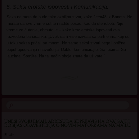
5. Seksi erotske ispovesti i Komunikacija.
Seks ne mora da bude tako ozbiljna stvar, kaže Jeca48 iz Banata. Ne
morate da sve vreme ćutite i radite posao, kao da ste roboti. Nije
vreme za ćutanje, obrnuto je – kaže kroz erotske ispovesti ova
razvedena banaćanka. „Uvek sam više uživala sa partnerima koji su
u toku seksa pričali sa mnom. Ne samo seksi stvari nego i obične,
poput upućivanja i navođenja. Dakle, komunicirajte. Sa rečima. Sa
jaucima. Stenjite. Na taj način oboje znate da uživate.“
UNESI SVOJU EMAIL ADRESU DA SE PRIJAVIS NA OVAJ SAJT I
DOBIJAS OBAVESTENJA O NOVIM MATORKAMA NA MAILU!
Email*