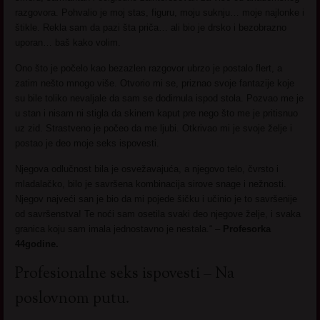
razgovora. Pohvalio je moj stas, figuru, moju suknju… moje najlonke i
štikle. Rekla sam da pazi šta priča… ali bio je drsko i bezobrazno
uporan… baš kako volim.
Ono što je počelo kao bezazlen razgovor ubrzo je postalo flert, a
zatim nešto mnogo više. Otvorio mi se, priznao svoje fantazije koje
su bile toliko nevaljale da sam se dodirnula ispod stola. Pozvao me je
u stan i nisam ni stigla da skinem kaput pre nego što me je pritisnuo
uz zid. Strastveno je počeo da me ljubi. Otkrivao mi je svoje želje i
postao je deo moje seks ispovesti.
Njegova odlučnost bila je osvežavajuća, a njegovo telo, čvrsto i
mladalačko, bilo je savršena kombinacija sirove snage i nežnosti.
Njegov najveći san je bio da mi pojede šičku i učinio je to savršenije
od savršenstva! Te noći sam osetila svaki deo njegove želje, i svaka
granica koju sam imala jednostavno je nestala.“ –
Profesorka
44godine.
Profesionalne seks ispovesti – Na
poslovnom putu.