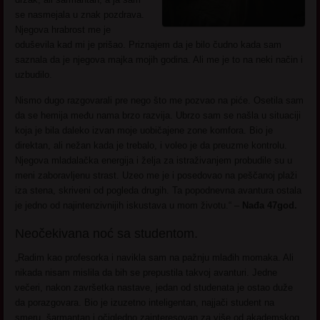
se nasmejala u znak pozdrava.
Njegova hrabrost me je
oduševila kad mi je prišao. Priznajem da je bilo čudno kada sam
saznala da je njegova majka mojih godina. Ali me je to na neki način i
uzbudilo.
Nismo dugo razgovarali pre nego što me pozvao na piće. Osetila sam
da se hemija među nama brzo razvija. Ubrzo sam se našla u situaciji
koja je bila daleko izvan moje uobičajene zone komfora. Bio je
direktan, ali nežan kada je trebalo, i voleo je da preuzme kontrolu.
Njegova mladalačka energija i želja za istraživanjem probudile su u
meni zaboravljenu strast. Uzeo me je i posedovao na peščanoj plaži
iza stena, skriveni od pogleda drugih. Ta popodnevna avantura ostala
je jedno od najintenzivnijih iskustava u mom životu.“ –
Nađa 47god.
Neočekivana noć sa studentom.
„Radim kao profesorka i navikla sam na pažnju mlađih momaka. Ali
nikada nisam mislila da bih se prepustila takvoj avanturi. Jedne
večeri, nakon završetka nastave, jedan od studenata je ostao duže
da porazgovara. Bio je izuzetno inteligentan, najjači student na
smeru, šarmantan i očigledno zainteresovan za više od akademskog