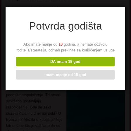
Možete predvideti da će seks biti zabavan i zanimljiv mnogo pre nego
što i počne. Izgradnja seksualne tenzije je važan faktor, slažu se
mnoge. Ana nam kaže da je najbolji seks koji je ikada imala bio sa
Potvrda godišta
partnerom koji je bio daleko.
Kada smo je pitali da to opiše, rekla je: „Osetila sam da me sva ta
želja izjeda iznutra. Veoma je teško objasniti. Ali znaš da želiš nešto.
Ako imate manje od
18
godina, a nemate dozvolu
I da ćeš to i dobiti. Ta čežnja čini da se seks oseća
neverovatno
roditelja/staratelja, odmah prekinite sa korišćenjem usluge
kada se na kraju desi.” Izgradite tenziju stvarajući čežnju u umu
DA imam 18 god
vašeg partnera. Neka te želi. Što te više želi, seks će biti bolji.
2. Stvorite pravu atmosferu.
Imam manje od 18 god
Kroz njene erotske ispovesti,
Milena iz Kikinde kaže –
podesite raspoloženje. Tri stvari
savršeno postavljaju
raspoloženje.
Gde se seks
dešava?
Da li u dnevnoj sobi? U
trpezariji? Možda u kupatilu? Nije
bitno. Ono što je važno je da se