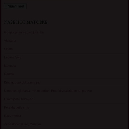
NAŠE HOT MATORKE
Gospodje za sex – Ljubimka
Vickasta
Selma
Lagana Vixy
Manuela
Nadina
Briana, cuckold bracni par
Umetnost gledanja: milf matorke i Erotski voajerizam za parove
Usamljena Dlakavica
Persida, fetis sms
Razvratnica
Zena dobre duse, Marcika