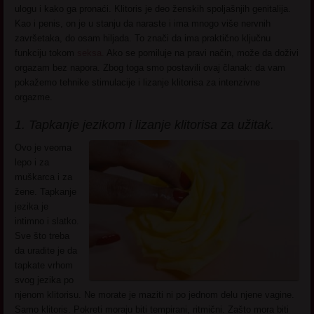
ulogu i kako ga pronaći. Klitoris je deo ženskih spoljašnjih genitalija.
Kao i penis, on je u stanju da naraste i ima mnogo više nervnih
završetaka, do osam hiljada. To znači da ima praktično ključnu
funkciju tokom
seksa.
Ako se pomiluje na pravi način, može da doživi
orgazam bez napora. Zbog toga smo postavili ovaj članak: da vam
pokažemo tehnike stimulacije i lizanje klitorisa za intenzivne
orgazme.
1. Tapkanje jezikom i lizanje klitorisa za užitak.
Ovo je veoma
lepo i za
muškarca i za
žene. Tapkanje
jezika je
intimno i slatko.
Sve što treba
da uradite je da
tapkate vrhom
svog jezika po
njenom klitorisu. Ne morate je maziti ni po jednom delu njene vagine.
Samo klitoris. Pokreti moraju biti tempirani, ritmični. Zašto mora biti