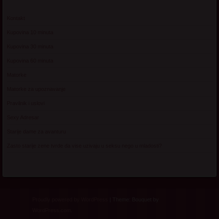
Kontakt
Kupovina 10 minuta
Kupovina 30 minuta
Kupovina 60 minuta
Matorke
Matorke za upoznavanje
Pravilnik i uslovi
Sexy Adresar
Starije dame za avanturu
Zasto starije zene tvrde da vise uzivaju u seksu nego u mladosti?
Proudly powered by WordPress
|
Theme: Bouquet by
WordPress.com
.