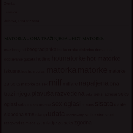
Zverka
Transica
Jelisava, zena bez stida
MATORKA – ONA TRAŽI NJEGA – HOT MATORKE
beogradjanka
crnka
domacica
beograd
baka
bucka
diskretna
hotmatorke
hot matorke
hotline
guzata
dopisivanje
matorke
matorka
iskusna
matorke
licni oglasi
lepa
milf
napaljena
ona
milfare
za seks
matorke za sex
plavuša
razvedena
trazi njega
seks
seksi adresar
seksi
sisata
sex oglasi
oglasi
sisate
sekssms
sexsms
sex matorke
udata
sms
slobodna
starija
velike sise
vruci
upoznavanje
zgodna
za mladje
za seks
razgovori
za mlade