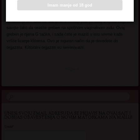
Smestite klitoris između usana i sisajte ga uz povremene kontakte
Imam manje od 18 god
jezikom. Jačinu i pritisak tokom sisanja odredite prema ponašanju
njenog tela, grčenja i stenjanja. Uz to, nikako nemojte zaboraviti da
koristite prste. Gurnite kažiprst ili srednji prst (ili oba) u njenu vaginu i
savijte tako da osetite greben na spoljnom vaginalnom zidu. Ovaj
greben je njena G tačka, i sada ćete je maziti u isto vreme kada
vršite lizanje klitorisa. Ovo je siguran način da je dovedete do
orgazma. Klitoralni orgazmi su neverovatni.
UNESI SVOJU EMAIL ADRESU DA SE PRIJAVIS NA OVAJ SAJT I
DOBIJAS OBAVESTENJA O NOVIM MATORKAMA NA MAILU!
Email*