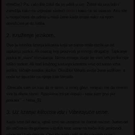
ritmično? Pa, zato što želiš da joj uđeš u um. Želite da ona leži i
zamišlja kako će izgledati sledeći
dodir
i kako će se osećati. Ako ste
u mogućnosti da uđete u misli žene kada imate seks sa njom,
dovešćete je do ludila.
2. Kruženje jezikom.
Ovo je tehnika lizanja klitorisa koja se samo malo razlikuje od
tapkanja jezika. Ali osećaj koji proizvodi je mnogo drugačiji. Tapkanje
jezika je „suva“ stimulacija. Nema mnogo vlage jer vam vrh jezika nije
toliko mokar. Ali kod kružnog kretanja koristite više od samo vrha
jezika, tačnije sredinu jezika. Okružite klitoris svoje žene jezikom, a
onda se spustite na njega kao tornado.
„Osećala sam se kao da je tamo, u mojoj glavi, terajući me da osetim
sve te divne stvari. Apsolutno mi se dopalo i tada sam prvi put
prskala.” – Nena_92.
3. Uz lizanje klitorisa idu i Vibrirajuće usne.
Kada smo bili deca, igrali smo se usnama na čudne načine. Jedan od
tih načina je da gurnemo vazduh kroz usne na način koji proizvodi
vibracije i turbulencije. Ono što smo radili je da spojimo usne i