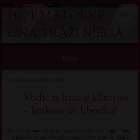
HOT MATORKE –
ONA TRAŽI NJEGA
Menu
Skip
LIČNI OGLASI | SEKSI SAVETI
to
content
Vodič za lizanje klitorisa
– Jezikom do Uspeha!
Ako želite da naučite kako da na pravi način izvedete lizanje klitorisa
– na pravom ste mestu! Do sada morate znati šta je klitoris, njegovu