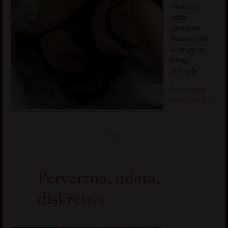
shvatanja,
udata,
zaposlena …
Trazim:
malo
avanture uz
mnogo
diskrecije
Pogledaj još
seksi slikica
→
Perverzna, udata,
diskretna