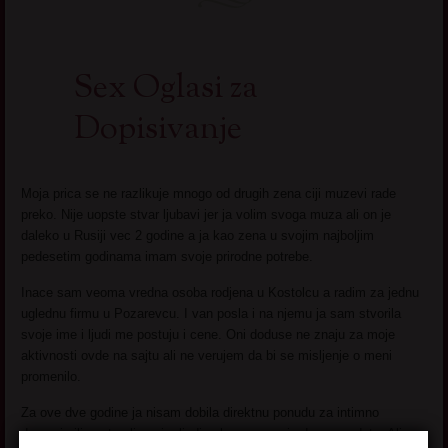
Sex Oglasi za
Dopisivanje
Moja prica se ne razlikuje mnogo od drugih zena ciji muzevi rade
preko. Nije uopste stvar ljubavi jer ja volim svoga muza ali on je
daleko u Rusiji vec 2 godine a ja kao zena u svojim najboljim
pedesetim godinama imam svoje prirodne potrebe.
Inace sam veoma vredna osoba rodjena u Kostolcu a radim za jednu
uglednu firmu u Pozarevcu. I van posla i na njemu ja sam stvorila
svoje ime i ljudi me postuju i cene. Oni doduse ne znaju za moje
aktivnosti ovde na sajtu ali ne verujem da bi se misljenje o meni
promenilo.
Za ove dve godine ja nisam dobila direktnu ponudu za intimno
druzenje ili nesto slicno jer ljudi uglavnom znaju da sam udata. Ali