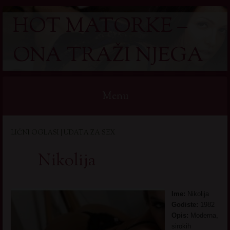
HOT MATORKE –
ONA TRAŽI NJEGA
Menu
Skip
LIČNI OGLASI | UDATA ZA SEX
to
content
Nikolija
Ime:
Nikolija
Godiste:
1982
Opis:
Moderna,
sirokih