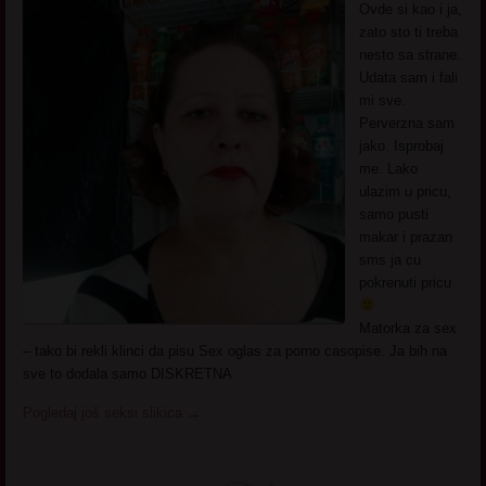
Ovde si kao i ja,
zato sto ti treba
nesto sa strane.
Udata sam i fali
mi sve.
Perverzna sam
jako. Isprobaj
me. Lako
ulazim u pricu,
samo pusti
makar i prazan
sms ja cu
pokrenuti pricu
Matorka za sex
– tako bi rekli klinci da pisu Sex oglas za porno casopise. Ja bih na
sve to dodala samo DISKRETNA
Pogledaj još seksi slikica
→