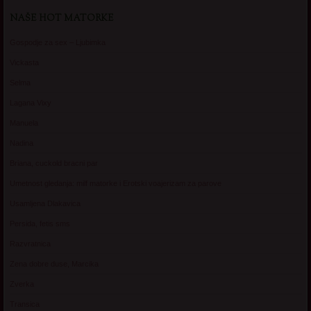
NAŠE HOT MATORKE
Gospodje za sex – Ljubimka
Vickasta
Selma
Lagana Vixy
Manuela
Nadina
Briana, cuckold bracni par
Umetnost gledanja: milf matorke i Erotski voajerizam za parove
Usamljena Dlakavica
Persida, fetis sms
Razvratnica
Zena dobre duse, Marcika
Zverka
Transica