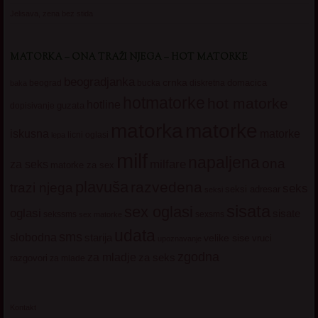
Jelisava, zena bez stida
MATORKA – ONA TRAŽI NJEGA – HOT MATORKE
beogradjanka
crnka
domacica
beograd
baka
bucka
diskretna
hotmatorke
hot matorke
hotline
guzata
dopisivanje
matorke
matorka
iskusna
matorke
licni oglasi
lepa
milf
napaljena
ona
milfare
za seks
matorke za sex
plavuša
razvedena
trazi njega
seks
seksi adresar
seksi
sisata
sex oglasi
oglasi
sisate
sekssms
sexsms
sex matorke
udata
sms
slobodna
starija
velike sise
vruci
upoznavanje
zgodna
za mladje
za seks
razgovori
za mlade
Kontakt