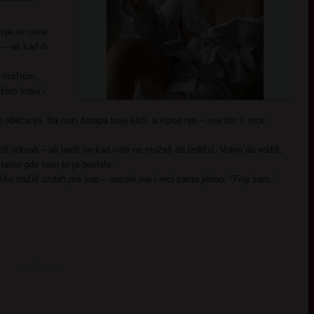
oje se usne
– ali kad ih
… maštom,
ežem kosu i
 obećanja. Na nozi čarapa koja klizi, a ispod nje – sve što ti srce
viš odmah – ali javiš se kad više ne možeš da izdržiš. Volim da vodiš,
ć tamo gde sam te ja poslala.
 Ako tražiš uzdah pre sna – nazovi me i reci samo jedno: “Tvoj sam.”