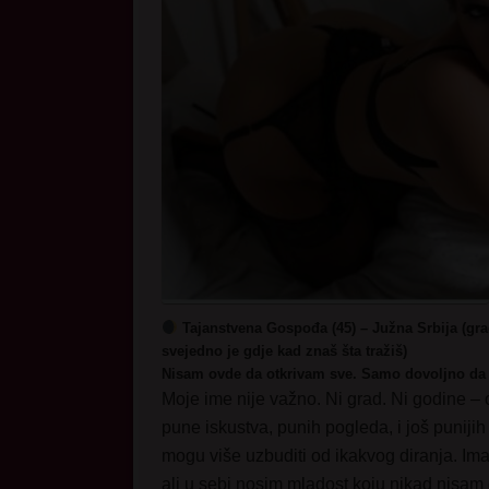
Tajanstvena Gospođa (45) – Južna Srbija (gra
svejedno je gdje kad znaš šta tražiš)
Nisam ovde da otkrivam sve. Samo dovoljno da
Moje ime nije važno. Ni grad. Ni godine – 
pune iskustva, punih pogleda, i još punijih 
mogu više uzbuditi od ikakvog diranja. Im
ali u sebi nosim mladost koju nikad nisam