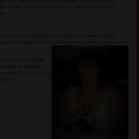
im život i sa svojih 60 i kusur ja izgledam mladoliko i puna sam
liku od mojih vršnjakinja
ja sam moderna
, služim se internetom,
adi.
kuka za svojom mladošću. Ali priznajem da mi današnji mladići
o u prisustvu svojih komšinica one odmah me pogledaju u čuđenju. Ali
vučati čudno sa obzirom
la sam ponude, udvarače,
lačio takav život. Ne kajem
meni.