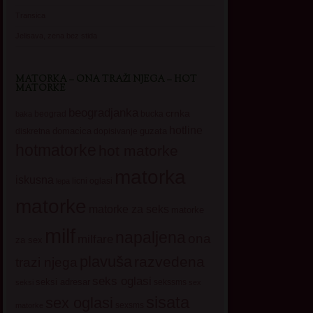
Transica
Jelisava, zena bez stida
MATORKA – ONA TRAŽI NJEGA – HOT
MATORKE
beogradjanka
crnka
beograd
baka
bucka
hotline
domacica
guzata
dopisivanje
diskretna
hotmatorke
hot matorke
matorka
iskusna
licni oglasi
lepa
matorke
matorke za seks
matorke
milf
napaljena
ona
milfare
za sex
plavuša
razvedena
trazi njega
seks oglasi
seksi adresar
sekssms
seksi
sex
sisata
sex oglasi
sexsms
matorke