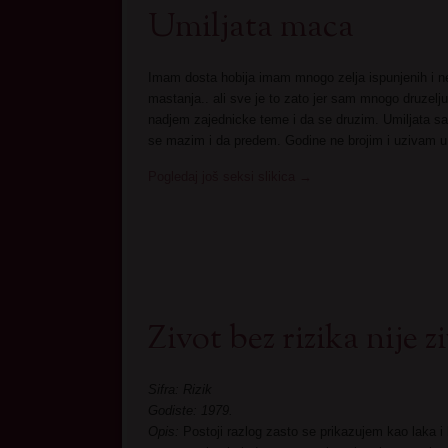
Umiljata maca
Imam dosta hobija imam mnogo zelja ispunjenih i n
mastanja.. ali sve je to zato jer sam mnogo druzel
nadjem zajednicke teme i da se druzim. Umiljata 
se mazim i da predem. Godine ne brojim i uzivam u 
Pogledaj još seksi slikica
→
Zivot bez rizika nije z
Sifra: Rizik
Godiste: 1979.
Opis:
Postoji razlog zasto se prikazujem kao laka i