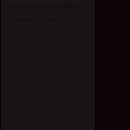
udata
sms
sisate
slobodna
starija
velike sise
vruci razgovori
za mlade
upoznavanje
zgodna
za mladje
za seks
Kontakt
Kupovina 10 minuta
Kupovina 30 minuta
Kupovina 60 minuta
Matorke
Matorke za upoznavanje
Pravilnik i uslovi
Sexy Adresar
Starije dame za avanturu
Zasto starije zene tvrde da vise uzivaju u seksu nego u
mladosti?