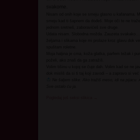
svakome.
Nisam od onih koje se smeju glasno u kafanama. M
smeju kad ti šapnem da dođeš. Moje oči te ne traže 
jednom sretneš, zaboravićeš sve druge.
Udata nisam. Slobodna možda. Zauzeta svakako
željama i slikama koje mi prolaze kroz glavu dok v
spuštam roletne.
Moja haljina je crna, koža glatka, parfem težak i pun
poželi, ako znaš da ga zatražiš.
Volim tišinu u kojoj se čuje dah. Volim kad se ne ja
dok misliš da si ti taj koji zavodi – a zapravo si ve
Ne šaljem slike. Ako tražiš meso, idi na pijacu.
Sve ostalo ću ja.
Pogledaj još seksi slikica
→