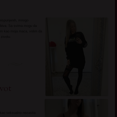
eispunjenih, mnogo
jubiva. Sa svima mogu da
sam kao moja maca, volim da
zivotu.
ivot
 kao seksualno nezasita