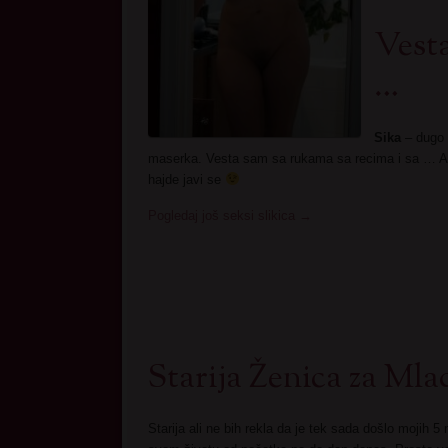
Vesta
…
Sika
– dugo 
maserka. Vesta sam sa rukama sa recima i sa … A
hajde javi se
Pogledaj još seksi slikica
→
Starija Ženica za M
Starija ali ne bih rekla da je tek sada došlo mojih 