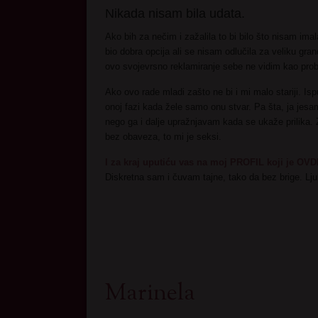
Nikada nisam bila udata.
Ako bih za nečim i zažalila to bi bilo što nisam im
bio dobra opcija ali se nisam odlučila za veliku gr
ovo svojevrsno reklamiranje sebe ne vidim kao prob
Ako ovo rade mladi zašto ne bi i mi malo stariji. Is
onoj fazi kada žele samo onu stvar. Pa šta, ja jesa
nego ga i dalje upražnjavam kada se ukaže prilika.
bez obaveza, to mi je seksi.
I za kraj uputiću vas na moj PROFIL koji je OVDE.
Diskretna sam i čuvam tajne, tako da bez brige. Lj
Marinela