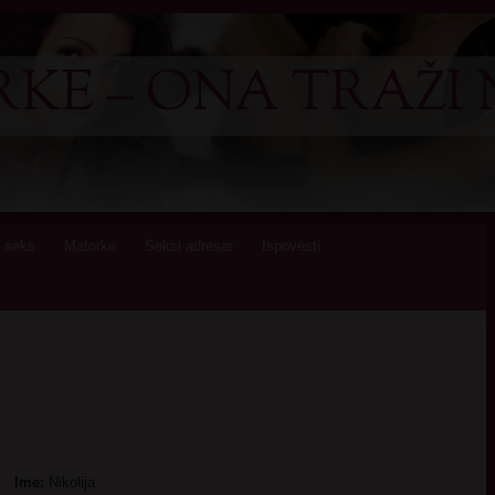
KE – ONA TRAŽI 
 seks
Matorke
Seksi adresar
Ispovesti
Ime:
Nikolija