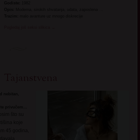
Godiste:
1982
Opis:
Moderna, sirokih shvatanja, udata, zaposlena …
Trazim:
malo avanture uz mnogo diskrecije
Pogledaj još seksi slikica
→
Tajanstvena
d nebitan,
 te privučem…
osim što su
tišina koje
am 45 godina,
 davala