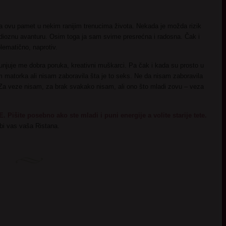
ala ovu pamet u nekim ranijim trenucima života. Nekada je možda rizik
andioznu avanturu. Osim toga ja sam svime presrećna i radosna. Čak i
lematično, naprotiv.
punjuje me dobra poruka, kreativni muškarci. Pa čak i kada su prosto u
m matorka ali nisam zaboravila šta je to seks. Ne da nisam zaboravila
 Za veze nisam, za brak svakako nisam, ali ono što mladi zovu – veza
 Pišite posebno ako ste mladi i puni energije a volite starije tete.
ubi vas vaša Ristana.