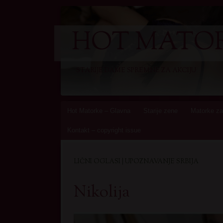
HOT MATOR
STARIJE DAME SPREMNE ZA AKCIJU
Skip
Hot Matorke – Glavna
Starije zene
Matorke za
to
Kontakt – copyright issue
content
LIČNI OGLASI | UPOZNAVANJE SRBIJA
Nikolija