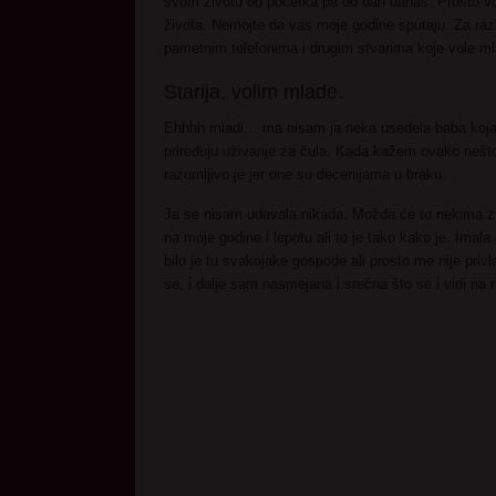
svom životu od početka pa do dan danas. Prosto vol
života. Nemojte da vas moje godine sputaju. Za raz
pametnim telefonima i drugim stvarima koje vole ml
Starija, volim mlade.
Ehhhh mladi… ma nisam ja neka usedela baba koja 
priređuju uživanje za čula. Kada kažem ovako nešt
razumljivo je jer one su decenijama u braku.
Ja se nisam udavala nikada. Možda će to nekima z
na moje godine i lepotu ali to je tako kako je. Ima
bilo je tu svakojake gospode ali prosto me nije priv
se, i dalje sam nasmejana i srećna što se i vidi na 