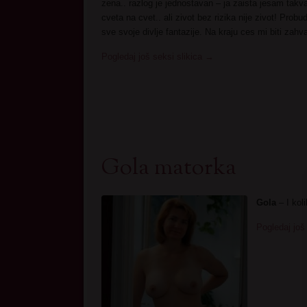
zena.. razlog je jednostavan – ja zaista jesam takva
cveta na cvet.. ali zivot bez rizika nije zivot! Probud
sve svoje divlje fantazije. Na kraju ces mi biti zah
Pogledaj još seksi slikica
→
Gola matorka
Gola
– I kol
Pogledaj još