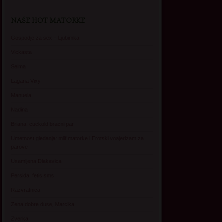
NAŠE HOT MATORKE
Gospodje za sex – Ljubimka
Vickasta
Selma
Lagana Vixy
Manuela
Nadina
Briana, cuckold bracni par
Umetnost gledanja: milf matorke i Erotski voajerizam za
parove
Usamljena Dlakavica
Persida, fetis sms
Razvratnica
Zena dobre duse, Marcika
Zverka