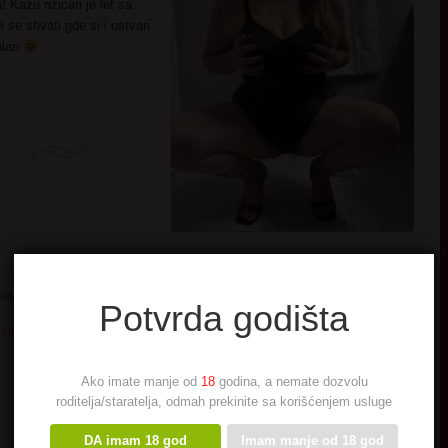
! Kazu rizican je let sa
i se shvati gde si i ostvari
valan
iko bi mi dao godina? I sta bi mi jos dao
Potvrda godišta
 seksi slikica
→
Ako imate manje od
18
godina, a nemate dozvolu
roditelja/staratelja, odmah prekinite sa korišćenjem usluge
DA imam 18 god
Imam manje od 18 god