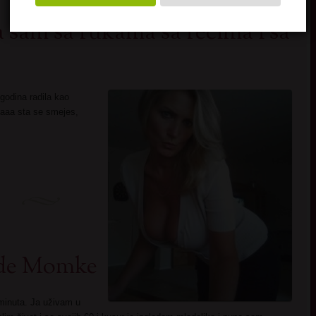
 sam sa rukama sa recima i sa
godina radila kao
aaa sta se smejes,
lade Momke
5 minuta. Ja uživam u