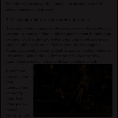
Dinamika moći se menja, ali je ukusno – jer ste oboje uzbuđeni –
jednog posmatraju i drugi gleda.
3. Gledanje milf matorke preko ogledala
Dodavanje ogledala menja sve. Odjednom, ne samo da gledate svog
partnera – gledate sve! Stavite ogledalo pored kreveta, ili iznad njega
ako ste smeli. Gledajte kako se telo izvija, uvija iz svih uglova koje
inače ne vidite tokom seksa. Gledajte svoje lice dok reagujete.
Možda ćete primetiti kako joj se grudi podižu, butine stežu ili kako se
usta otvaraju kada je blizu. Ogledala vas teraju da vidite sirovu,
vizuelnu poeziju seksa – da je cenite kao erotsku umetnost.
To povećava
svest i čini vas
oboje
samosvesnim
na najvreliji
način. Svaki
pokret postaje
svesniji,
senzualniji. Čak