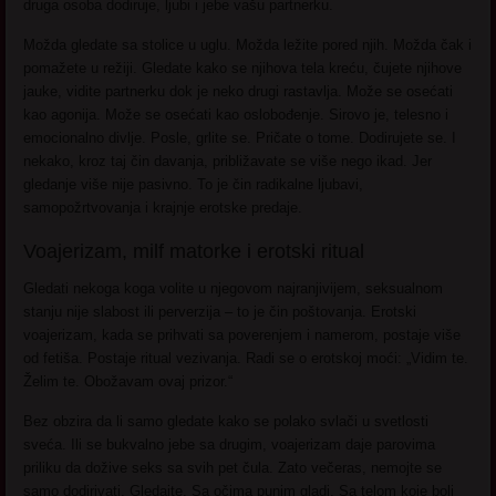
druga osoba dodiruje, ljubi i jebe vašu partnerku.
Možda gledate sa stolice u uglu. Možda ležite pored njih. Možda čak i
pomažete u režiji. Gledate kako se njihova tela kreću, čujete njihove
jauke, vidite partnerku dok je neko drugi rastavlja. Može se osećati
kao agonija. Može se osećati kao oslobođenje. Sirovo je, telesno i
emocionalno divlje. Posle, grlite se. Pričate o tome. Dodirujete se. I
nekako, kroz taj čin davanja, približavate se više nego ikad. Jer
gledanje više nije pasivno. To je čin radikalne ljubavi,
samopožrtvovanja i krajnje erotske predaje.
Voajerizam, milf matorke i erotski ritual
Gledati nekoga koga volite u njegovom najranjivijem, seksualnom
stanju nije slabost ili perverzija – to je čin poštovanja. Erotski
voajerizam, kada se prihvati sa poverenjem i namerom, postaje više
od fetiša. Postaje ritual vezivanja. Radi se o erotskoj moći: „Vidim te.
Želim te. Obožavam ovaj prizor.“
Bez obzira da li samo gledate kako se polako svlači u svetlosti
sveća. Ili se bukvalno jebe sa drugim, voajerizam daje parovima
priliku da dožive seks sa svih pet čula. Zato večeras, nemojte se
samo dodirivati. Gledajte. Sa očima punim gladi. Sa telom koje boli