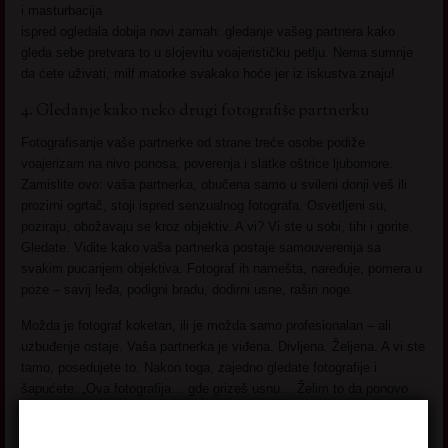
i masturbacija
ispred ogledala dobija novi zamah: gledanje vašeg partnera kako
gleda sebe pretvara to u slojevitu voajerističku petlju. Nema sumnje
da ćete uživati, milf matorke svakako hoće jer iz iskustva znaju!
4. Gledanje kako neko drugi fotografiše partnerku
Fotografisanje vaše partnerke od strane treće osobe podiže
voajerizam na nivo ponosa, poverenja i slatke oštrice ljubomore.
Zamislite ovo: vaša partnerka, obučena samo u svileni donji veš ili
prozirni ogrtač, stoji ispred senzualnog fotografa. Osvetljeni su,
poziraju, obožavaju se kroz objektiv. A vi? Vi ste u sobi, tihi i gorite.
Gledate. Vidite kako vaša partnerka postaje samouverenija sa
svakim pucanjem objektiva. Fotograf ih namešta, naređuje, pomera u
poze – savij leđa, podigni bradu, dodirni usne, raširi noge.
Možda je fotograf koketan, ili je možda samo profesionalan – ali
uzbuđenje ostaje. Vaša partnerka je viđena. Divljena. Željena. A vi ste
tamo, posedujete to. Nakon toga, zajedno gledate fotografije i
šapućete: „Ova fotografija… gde grizeš usnu… Želim to da ponovo
stvorimo.“ Ovde se radi o deljenju erotske energije.