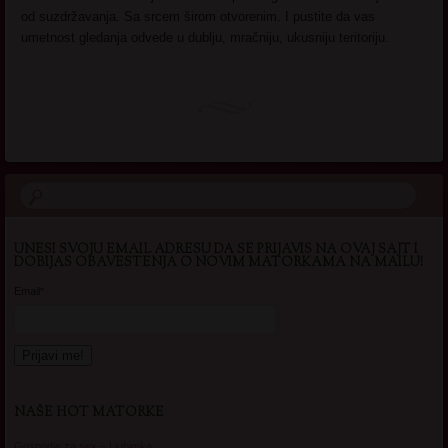
od suzdržavanja. Sa srcem širom otvorenim. I pustite da vas
umetnost gledanja odvede u dublju, mračniju, ukusniju teritoriju.
UNESI SVOJU EMAIL ADRESU DA SE PRIJAVIS NA OVAJ SAJT I
DOBIJAS OBAVESTENJA O NOVIM MATORKAMA NA MAILU!
Email*
NAŠE HOT MATORKE
Gospodje za sex – Ljubimka