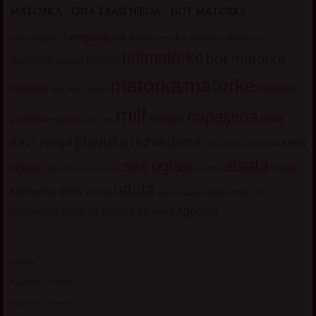
MATORKA – ONA TRAŽI NJEGA – HOT MATORKE
beogradjanka
crnka
domacica
beograd
baka
bucka
diskretna
hotmatorke
hot matorke
hotline
guzata
dopisivanje
matorke
matorka
iskusna
matorke
licni oglasi
lepa
milf
napaljena
ona
milfare
za seks
matorke za sex
plavuša
razvedena
trazi njega
seks
seksi adresar
seksi
sisata
sex oglasi
oglasi
sisate
sekssms
sexsms
sex matorke
udata
sms
slobodna
starija
velike sise
vruci
upoznavanje
zgodna
za mladje
za seks
razgovori
za mlade
Kontakt
Kupovina 10 minuta
Kupovina 30 minuta