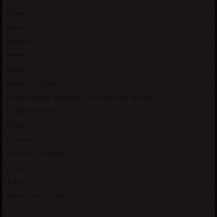
Vickasta
Selma
Lagana Vixy
Manuela
Nadina
Briana, cuckold bracni par
Umetnost gledanja: milf matorke i Erotski voajerizam za parove
Usamljena Dlakavica
Persida, fetis sms
Razvratnica
Zena dobre duse, Marcika
Zverka
Transica
Jelisava, zena bez stida