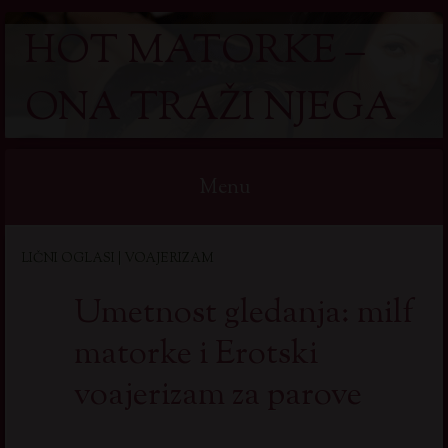
HOT MATORKE –
ONA TRAŽI NJEGA
Menu
Skip
LIČNI OGLASI | VOAJERIZAM
to
content
Umetnost gledanja: milf
matorke i Erotski
voajerizam za parove