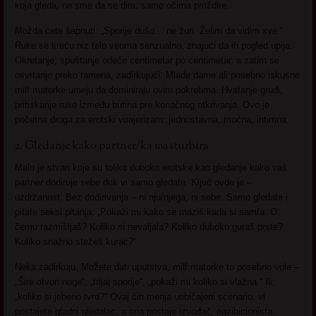
koja gleda, ne sme da se dira, samo očima proždire.
Možda ćete šapnuti: „Sporije dušo… ne žuri. Želim da vidim sve.“
Ruke se kreću niz telo veoma senzualno, znajući da ih pogled upija.
Okretanje, spuštanje odeće centimetar po centimetar, a zatim se
osvrtanje preko ramena, zadirkujući. Mlade dame ali posebno iskusne
milf matorke umeju da dominiraju ovim pokretima. Hvatanje grudi,
pritiskanje ruke između butina pre konačnog otkrivanja. Ovo je
početna droga za erotski voajerizam: jednostavna, moćna, intimna.
2. Gledanje kako partner/ka masturbira
Malo je stvari koje su toliko duboko erotske kao gledanje kako vaš
partner dodiruje sebe dok vi samo gledate. Ključ ovde je –
uzdržanost. Bez dodirivanja – ni nju/njega, ni sebe. Samo gledate i
pitate seksi pitanja: „Pokaži mi kako se maziš kada si sam/a. O
čemu razmišljaš? Koliko si nevaljala? Koliko duboko guraš prste?
Koliko snažno stežeš kurac?“
Neka zadirkuju. Možete dati uputstva, milf matorke to posebno vole –
„Šire otvori noge“, „trljaj sporije“, „pokaži mi koliko si vlažna.“ Ili:
„koliko si jebeno tvrd?“ Ovaj čin menja uobičajeni scenario: vi
postajete gladni gledalac, a ona postaje izvođač, egzibicionista.