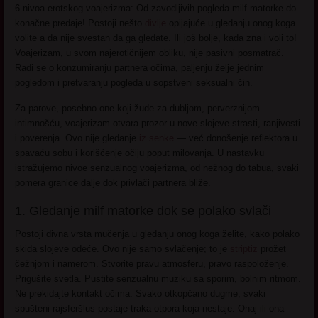
6 nivoa erotskog voajerizma: Od zavodljivih pogleda milf matorke do
konačne predaje! Postoji nešto
divlje
opijajuće u gledanju onog koga
volite a da nije svestan da ga gledate. Ili još bolje, kada zna i voli to!
Voajerizam, u svom najerotičnijem obliku, nije pasivni posmatrač.
Radi se o konzumiranju partnera očima, paljenju želje jednim
pogledom i pretvaranju pogleda u sopstveni seksualni čin.
Za parove, posebno one koji žude za dubljom, perverznijom
intimnošću, voajerizam otvara prozor u nove slojeve strasti, ranjivosti
i poverenja. Ovo nije gledanje
iz senke
— već donošenje reflektora u
spavaću sobu i korišćenje očiju poput milovanja. U nastavku
istražujemo nivoe senzualnog voajerizma, od nežnog do tabua, svaki
pomera granice dalje dok privlači partnera bliže.
1. Gledanje milf matorke dok se polako svlači
Postoji divna vrsta mučenja u gledanju onog koga želite, kako polako
skida slojeve odeće. Ovo nije samo svlačenje; to je
striptiz
prožet
čežnjom i namerom. Stvorite pravu atmosferu, pravo raspoloženje.
Prigušite svetla. Pustite senzualnu muziku sa sporim, bolnim ritmom.
Ne prekidajte kontakt očima. Svako otkopčano dugme, svaki
spušteni rajsferšlus postaje traka otpora koja nestaje. Onaj ili ona